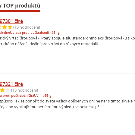
y TOP produktů
 97301 čiré
(13 hodnocení)
vitelné
Úprava proti poškrábání
čirá
51 g
rický vrtací šroubovák, který spojuje sílu standardního aku šroubováku s 
ického nářadí. Ideální pro vrtání do různých materiálů...
 97321 čiré
(18 hodnocení)
a proti poškrábání
čirá
UV filtr
53 g
působ, jak se ponořit do světa vašich oblíbených online her s tímto skvěl
y jeho vynikajícímu perifernímu výhledu se ocitnete př...