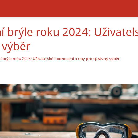
í brýle roku 2024: Uživate
 výběr
í brýle roku 2024: Uživatelské hodnocení a tipy pro správný výběr