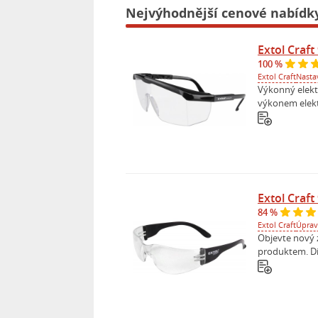
Nejvýhodnější cenové nabídk
Extol Craft
100 %
Extol Craft
Nasta
Výkonný elekt
výkonem elektr
Extol Craft
84 %
Extol Craft
Úprav
Objevte nový z
produktem. Dík