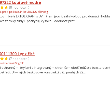
t 97322 kouřově modré
(8 hodnocení)
a proti poškrábání
kouřová
UV filtr
50 g
vní brýle EXTOL CRAFT s UV filtrem jsou ideální volbou pro domácí i hobby p
é zorníky třídy F poskytují vysokou odolnost prot...
00111300 Lynx čiré
(7 hodnocení)
škrábání
čirá
22 g
CXS
mi ochrannými brýlemi s integrovaným chráničem obočí můžete bezstarostn
tředí. Díky jejich bezkovové konstrukci váží pouhých 22...