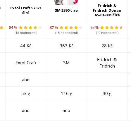
Fridrich &
1
Extol Craft 97321
3M 2890 čiré
Fridrich Donau
čiré
AS-01-001 čiré
84 %
87 %
93 %
(18 hodnocení)
(15 hodnocení)
(10 hodnocení)
44 Kč
363 Kč
28 Kč
Fridrich &
Extol Craft
3M
Fridrich
ano
53 g
116 g
40 g
ano
ano