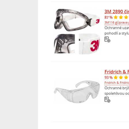
3M 2890 či
87 %
3M
116 g
Úprava 
Ochranné uzavř
pohodlí a styl
Fridrich & 
93 %
Fridrich & Fridri
Ochranné brýl
spolehlivou oc