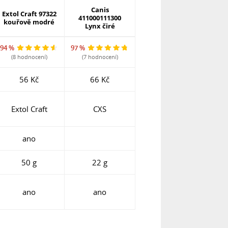
Canis
Extol Craft 97322
411000111300
kouřově modré
Lynx čiré
94 %
97 %
(8 hodnocení)
(7 hodnocení)
56 Kč
66 Kč
Extol Craft
CXS
ano
50 g
22 g
ano
ano