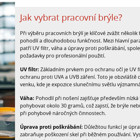
Jak vybrat pracovní brýle?
Při výběru pracovních brýlí je klíčové zvážit několik 
pohodlí a dlouhodobou funkčnost. Mezi hlavní para
patří UV filtr, váha a úpravy proti poškrábání, spol
požadavky pro profesionální použití.
UV filtr:
Základním prvkem pro ochranu očí je UV fi
ochranu proti UVA a UVB záření. Toto je obzvláště
venku, kde je expozice slunečnímu světlu významná
Váha:
Pohodlí při nošení zajišťuje především nízká 
pohybovat okolo 30 gramů, což zajistí, že brýle nebu
při pohybově náročných činnostech.
Úprava proti poškrábání:
Důležitou funkcí je úpra
zabraňuje poškození skel při běžném používání. Vys