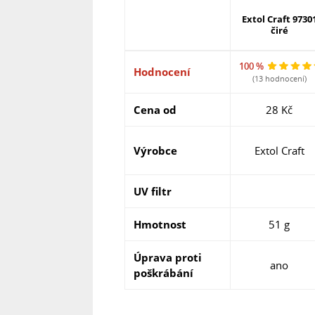
Extol Craft 9730
čiré
100 %
Hodnocení
(13 hodnocení)
Cena od
28 Kč
Výrobce
Extol Craft
UV filtr
Hmotnost
51 g
Úprava proti
ano
poškrábání