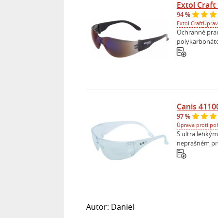
Extol Craf
94 %
Extol Craft
Úprav
Ochranné praco
polykarbonátov
Canis 4110
97 %
Úprava proti po
S ultra lehký
neprašném pros
Autor: Daniel