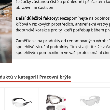
že čočky zůstanou čisté a průhledné i při častém k
abrazivními částicemi.
Další důležité faktory:
Nezapomínejte na odolnost 
klíčová v rizikových prostředích, antireflexní vrstvy
dioptrické korekce pro ty, kteří potřebují během pr
Zaměřte se na produkty od renomovaných výrobců, kt
spolehlivé záruční podmínky. Tím si zajistíte, že v
spolehlivým pomocníkem ve vaší profesionální činn
duktů v kategorii Pracovní brýle