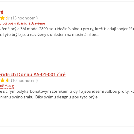
ré
(15 hodnocení)
proti poškrábání
čirá
Uzavřené
ené brýle 3M model 2890 jsou ideální volbou pro ty, kteří hledají spojení f
u. Tyto brýle jsou navrženy s ohledem na maximální be...
Fridrich Donau AS-01-001 čiré
(10 hodnocení)
ch
čirá
40 g
e s čirým polykarbonátovým zorníkem třídy 1S jsou ideální volbou pro ty, k
hranu svého zraku. Díky svému designu jsou tyto brýle...