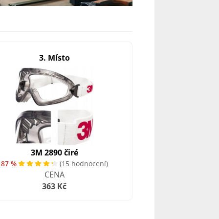
3. Místo
3M 2890 čiré
87 %
(15 hodnocení)
CENA
363 Kč