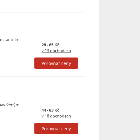
konstantním
28 - 65 Kč
v 13 obchodech
Porovnat ceny
e navrženým
44 - 83 Kč
v 18 obchodech
Porovnat ceny