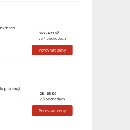
unkčnosti,
363 - 499 Kč
ve 4 obchodech
Porovnat ceny
do potřebují
28 - 63 Kč
v 8 obchodech
Porovnat ceny