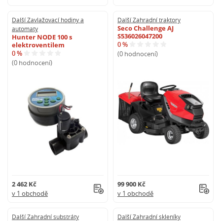
Další Zavlažovací hodiny a
Další Zahradní traktory
Seco Challenge AJ
automaty
S536026047200
Hunter NODE 100 s
0 %
elektroventilem
0 %
(0 hodnocení)
(0 hodnocení)
2 462 Kč
99 900 Kč
v 1 obchodě
v 1 obchodě
Další Zahradní substráty
Další Zahradní skleníky