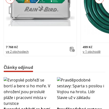
7 768 Kč
499 Kč
ve 2 obchodech
v 1 obchodě
Články odjinud
Evropské pobřeží se bortí
Pravděpodobné sestavy: