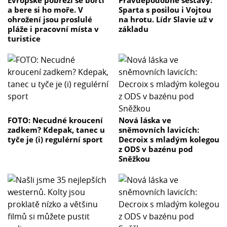
a bere si ho moře. V
Sparta s posilou i Vojtou
ohrožení jsou proslulé
na hrotu. Lídr Slavie už v
pláže i pracovní místa v
základu
turistice
FOTO: Necudné kroucení
Nová láska ve
zadkem? Kdepak, tanec u
sněmovních lavicích:
tyče je (i) regulérní sport
Decroix s mladým kolegou
z ODS v bazénu pod
Sněžkou