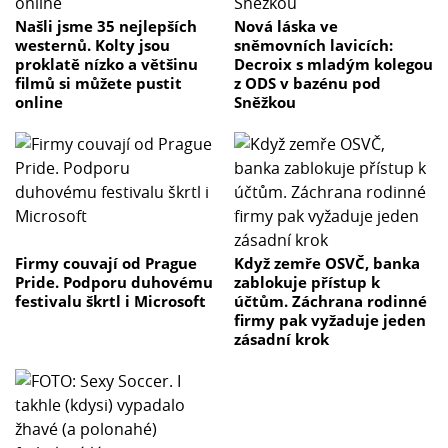
Našli jsme 35 nejlepších
Nová láska ve
westernů. Kolty jsou
sněmovních lavicích:
proklatě nízko a většinu
Decroix s mladým kolegou
filmů si můžete pustit
z ODS v bazénu pod
online
Sněžkou
Firmy couvají od Prague
Když zemře OSVČ, banka
Pride. Podporu duhovému
zablokuje přístup k
festivalu škrtl i Microsoft
účtům. Záchrana rodinné
firmy pak vyžaduje jeden
zásadní krok