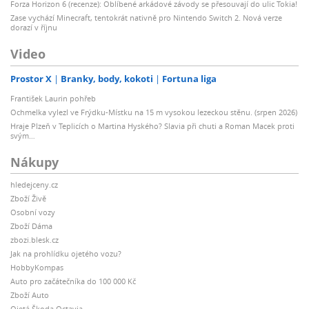
Forza Horizon 6 (recenze): Oblíbené arkádové závody se přesouvají do ulic Tokia!
Zase vychází Minecraft, tentokrát nativně pro Nintendo Switch 2. Nová verze
dorazí v říjnu
Video
Prostor X
Branky, body, kokoti
Fortuna liga
František Laurin pohřeb
Ochmelka vylezl ve Frýdku-Místku na 15 m vysokou lezeckou stěnu. (srpen 2026)
Hraje Plzeň v Teplicích o Martina Hyského? Slavia při chuti a Roman Macek proti
svým…
Nákupy
hledejceny.cz
Zboží Živě
Osobní vozy
Zboží Dáma
zbozi.blesk.cz
Jak na prohlídku ojetého vozu?
HobbyKompas
Auto pro začátečníka do 100 000 Kč
Zboží Auto
Ojetá Škoda Octavia