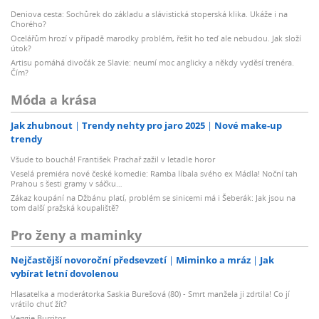
Deniova cesta: Sochůrek do základu a slávistická stoperská klika. Ukáže i na
Chorého?
Ocelářům hrozí v případě marodky problém, řešit ho teď ale nebudou. Jak složí
útok?
Artisu pomáhá divočák ze Slavie: neumí moc anglicky a někdy vyděsí trenéra.
Čím?
Móda a krása
Jak zhubnout
Trendy nehty pro jaro 2025
Nové make-up
trendy
Všude to bouchá! František Prachař zažil v letadle horor
Veselá premiéra nové české komedie: Ramba líbala svého ex Mádla! Noční tah
Prahou s šesti gramy v sáčku…
Zákaz koupání na Džbánu platí, problém se sinicemi má i Šeberák: Jak jsou na
tom další pražská koupaliště?
Pro ženy a maminky
Nejčastější novoroční předsevzetí
Miminko a mráz
Jak
vybírat letní dovolenou
Hlasatelka a moderátorka Saskia Burešová (80) - Smrt manžela ji zdrtila! Co jí
vrátilo chuť žít?
Veggie Burritos