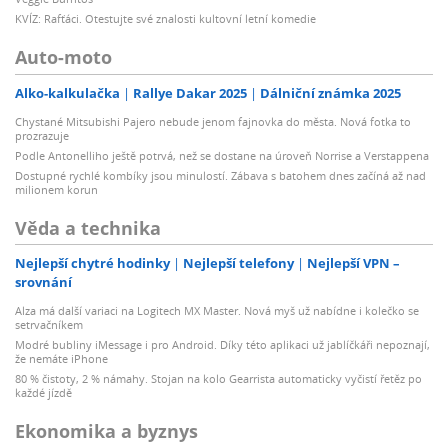
KVÍZ: Rafťáci. Otestujte své znalosti kultovní letní komedie
Auto-moto
Alko-kalkulačka
Rallye Dakar 2025
Dálniční známka 2025
Chystané Mitsubishi Pajero nebude jenom fajnovka do města. Nová fotka to
prozrazuje
Podle Antonelliho ještě potrvá, než se dostane na úroveň Norrise a Verstappena
Dostupné rychlé kombíky jsou minulostí. Zábava s batohem dnes začíná až nad
milionem korun
Věda a technika
Nejlepší chytré hodinky
Nejlepší telefony
Nejlepší VPN –
srovnání
Alza má další variaci na Logitech MX Master. Nová myš už nabídne i kolečko se
setrvačníkem
Modré bubliny iMessage i pro Android. Díky této aplikaci už jablíčkáři nepoznají,
že nemáte iPhone
80 % čistoty, 2 % námahy. Stojan na kolo Gearrista automaticky vyčistí řetěz po
každé jízdě
Ekonomika a byznys