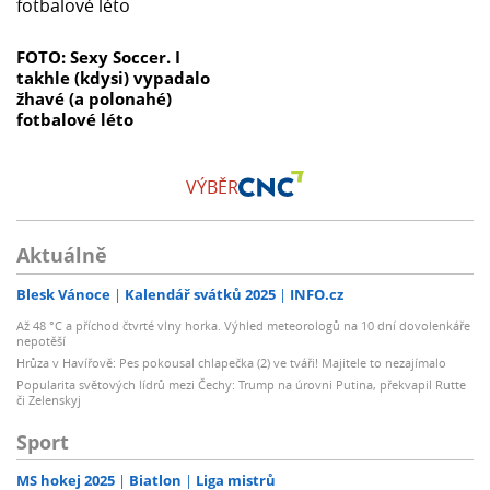
FOTO: Sexy Soccer. I
takhle (kdysi) vypadalo
žhavé (a polonahé)
fotbalové léto
VÝBĚR
Aktuálně
Blesk Vánoce
Kalendář svátků 2025
INFO.cz
Až 48 °C a příchod čtvrté vlny horka. Výhled meteorologů na 10 dní dovolenkáře
nepotěší
Hrůza v Havířově: Pes pokousal chlapečka (2) ve tváři! Majitele to nezajímalo
Popularita světových lídrů mezi Čechy: Trump na úrovni Putina, překvapil Rutte
či Zelenskyj
Sport
MS hokej 2025
Biatlon
Liga mistrů