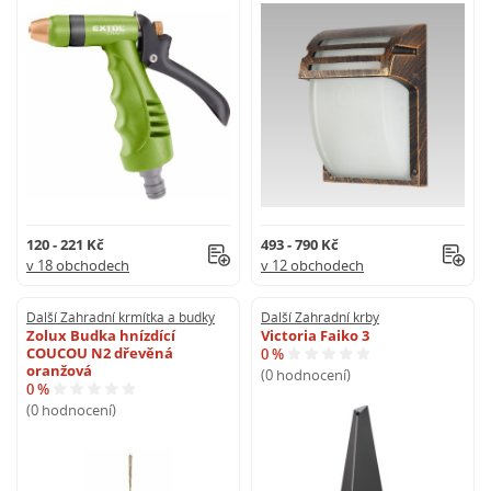
120 - 221 Kč
493 - 790 Kč
v 18 obchodech
v 12 obchodech
Další Zahradní krmítka a budky
Další Zahradní krby
Zolux Budka hnízdící
Victoria Faiko 3
COUCOU N2 dřevěná
0 %
oranžová
(0 hodnocení)
0 %
(0 hodnocení)