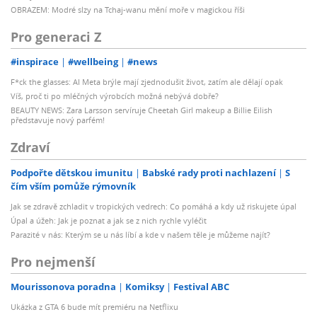
OBRAZEM: Modré slzy na Tchaj-wanu mění moře v magickou říši
Pro generaci Z
#inspirace
#wellbeing
#news
F*ck the glasses: AI Meta brýle mají zjednodušit život, zatím ale dělají opak
Víš, proč ti po mléčných výrobcích možná nebývá dobře?
BEAUTY NEWS: Zara Larsson servíruje Cheetah Girl makeup a Billie Eilish
představuje nový parfém!
Zdraví
Podpořte dětskou imunitu
Babské rady proti nachlazení
S
čím vším pomůže rýmovník
Jak se zdravě zchladit v tropických vedrech: Co pomáhá a kdy už riskujete úpal
Úpal a úžeh: Jak je poznat a jak se z nich rychle vyléčit
Parazité v nás: Kterým se u nás líbí a kde v našem těle je můžeme najít?
Pro nejmenší
Mourissonova poradna
Komiksy
Festival ABC
Ukázka z GTA 6 bude mít premiéru na Netflixu