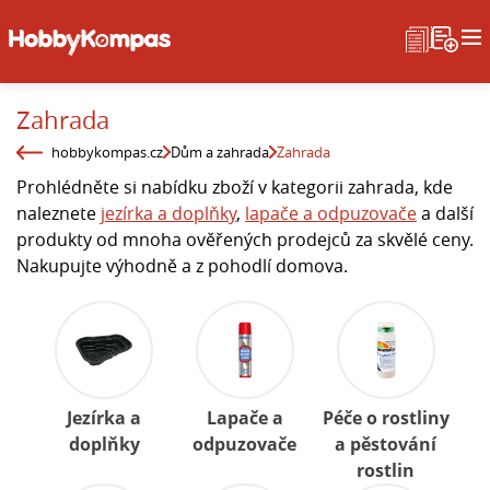
Zahrada
hobbykompas.cz
Dům a zahrada
Zahrada
Prohlédněte si nabídku zboží v kategorii zahrada, kde
naleznete
jezírka a doplňky
,
lapače a odpuzovače
a další
produkty od mnoha ověřených prodejců za skvělé ceny.
Nakupujte výhodně a z pohodlí domova.
Jezírka a
Lapače a
Péče o rostliny
doplňky
odpuzovače
a pěstování
rostlin