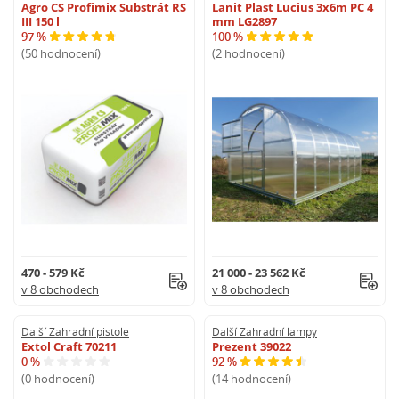
Agro CS Profimix Substrát RS
Lanit Plast Lucius 3x6m PC 4
III 150 l
mm LG2897
97 %
100 %
(50 hodnocení)
(2 hodnocení)
470 - 579 Kč
21 000 - 23 562 Kč
v 8 obchodech
v 8 obchodech
Další Zahradní pistole
Další Zahradní lampy
Extol Craft 70211
Prezent 39022
0 %
92 %
(0 hodnocení)
(14 hodnocení)