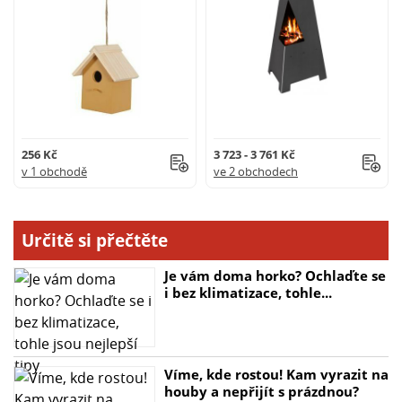
256 Kč
3 723 - 3 761 Kč
v 1 obchodě
ve 2 obchodech
Určitě si přečtěte
Je vám doma horko? Ochlaďte se
i bez klimatizace, tohle...
Víme, kde rostou! Kam vyrazit na
houby a nepřijít s prázdnou?