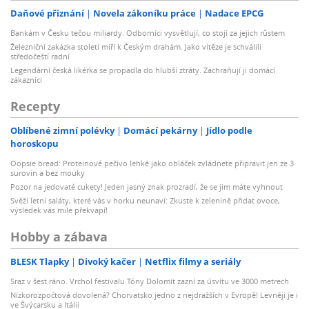
Daňové přiznání
Novela zákoníku práce
Nadace EPCG
Bankám v Česku tečou miliardy. Odborníci vysvětlují, co stojí za jejich růstem
Železniční zakázka století míří k Českým drahám. Jako vítěze je schválili
středočeští radní
Legendární česká likérka se propadla do hlubší ztráty. Zachraňují ji domácí
zákazníci
Recepty
Oblíbené zimní polévky
Domácí pekárny
Jídlo podle
horoskopu
Oopsie bread: Proteinové pečivo lehké jako obláček zvládnete připravit jen ze 3
surovin a bez mouky
Pozor na jedovaté cukety! Jeden jasný znak prozradí, že se jim máte vyhnout
Svěží letní saláty, které vás v horku neunaví: Zkuste k zelenině přidat ovoce,
výsledek vás mile překvapí!
Hobby a zábava
BLESK Tlapky
Divoký kačer
Netflix filmy a seriály
Sraz v šest ráno. Vrchol festivalu Tóny Dolomit zazní za úsvitu ve 3000 metrech
Nízkorozpočtová dovolená? Chorvatsko jedno z nejdražších v Evropě! Levněji je i
ve Švýcarsku a Itálii