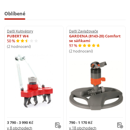
Oblíbené
Další Kultivátory
Další Zavlažovače
PUBERT W4
GARDENA (8143-20) Comfort
se sáňkami
50 %
97 %
(2 hodnocení)
(2 hodnocení)
3 790 - 3 990 Kč
790 - 1 170 Kč
v 8 obchodech
v 18 obchodech