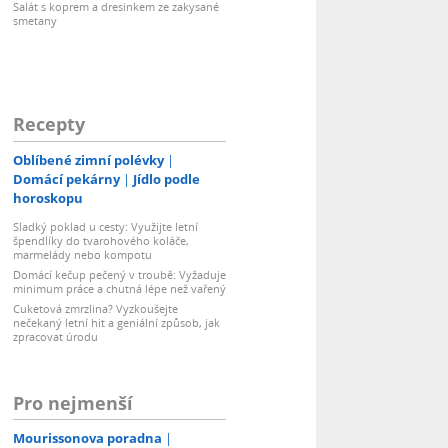
Salát s koprem a dresinkem ze zakysané
smetany
Recepty
Oblíbené zimní polévky
Domácí pekárny
Jídlo podle
horoskopu
Sladký poklad u cesty: Využijte letní
špendlíky do tvarohového koláče,
marmelády nebo kompotu
Domácí kečup pečený v troubě: Vyžaduje
minimum práce a chutná lépe než vařený
Cuketová zmrzlina? Vyzkoušejte
nečekaný letní hit a geniální způsob, jak
zpracovat úrodu
Pro nejmenší
Mourissonova poradna