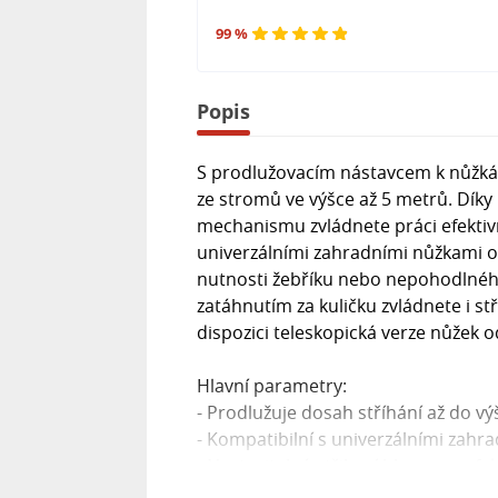
99 %
Popis
S prodlužovacím nástavcem k nůžká
ze stromů ve výšce až 5 metrů. Díky 
mechanismu zvládnete práci efektiv
univerzálními zahradními nůžkami 
nutnosti žebříku nebo nepohodlnéh
zatáhnutím za kuličku zvládnete i stř
dispozici teleskopická verze nůžek o
Hlavní parametry:
- Prodlužuje dosah stříhání až do v
- Kompatibilní s univerzálními zahr
- Nastavitelná střihací hlava a perf
- Materiál: hliník