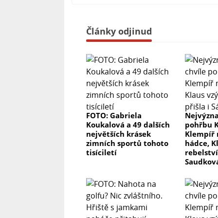
Články odjinud
FOTO: Gabriela
Nejvýzna
Koukalová a 49 dalších
pohřbu K
největších krásek
Klempíř 
zimních sportů tohoto
hádce, K
tisíciletí
rebelství
Saudkov