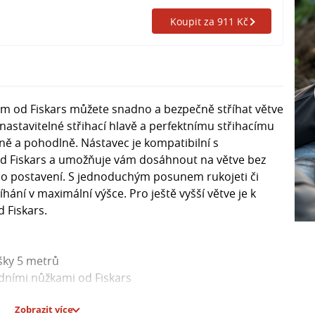
Koupit za 911 Kč
m od Fiskars můžete snadno a bezpečně stříhat větve
nastavitelné střihací hlavě a perfektnímu střihacímu
ně a pohodlně. Nástavec je kompatibilní s
od Fiskars a umožňuje vám dosáhnout na větve bez
o postavení. S jednoduchým posunem rukojeti či
íhání v maximální výšce. Pro ještě vyšší větve je k
d Fiskars.
ýšky 5 metrů
adními nůžkami od Fiskars
ektní střihací mechanismus
Zobrazit více