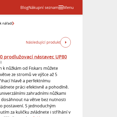
Blog
Nákupní seznam
Menu
k nářadí
Následující produkt
0 prodlužovací nástavec UP80
í)
m k nůžkám od Fiskars můžete
větve ze stromů ve výšce až 5
řihací hlavě a perfektnímu
ádnete práci efektivně a pohodlně.
 univerzálními zahradními nůžkami
 dosáhnout na větve bez nutnosti
o postavení. S jednoduchým
tím za kuličku zvládnete i stříhání v