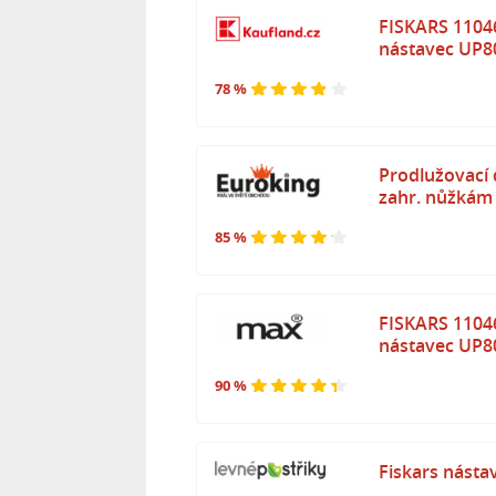
FISKARS 1104
nástavec UP8
78 %
Prodlužovací d
zahr. nůžkám
85 %
FISKARS 1104
nástavec UP8
90 %
Fiskars násta