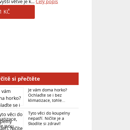
yšší větve je k...
Celý popis
1 KČ
čitě si přečtěte
Je vám doma horko?
Ochlaďte se i bez
klimatizace, tohle...
Tyto věci do koupelny
nepatří. Ničíte je a
škodíte si zdraví!