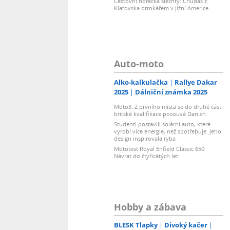
Cestovní horečka šlechty: Chuďas z
Klatovska otrokářem v Jižní Americe
Auto-moto
Alko-kalkulačka
Rallye Dakar
2025
Dálniční známka 2025
Moto3: Z prvního místa se do druhé části
britské kvalifikace posouvá Danish
Studenti postavili solární auto, které
vyrobí více energie, než spotřebuje. Jeho
design inspirovala ryba
Mototest Royal Enfield Classic 650:
Návrat do čtyřicátých let
Hobby a zábava
BLESK Tlapky
Divoký kačer