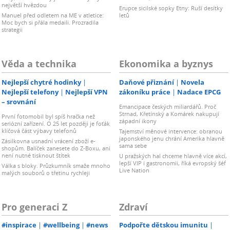
největší hvězdou
Erupce sicilské sopky Etny: Ruší desítky
Manuel před odletem na ME v atletice:
letů
Moc bych si přála medaili. Prozradila
strategii
Věda a technika
Ekonomika a byznys
Nejlepší chytré hodinky
Daňové přiznání
Novela
Nejlepší telefony
Nejlepší VPN
zákoníku práce
Nadace EPCG
– srovnání
Emancipace českých miliardářů. Proč
Strnad, Křetínský a Komárek nakupují
První fotomobil byl spíš hračka než
západní ikony
seriózní zařízení. O 25 let později je foťák
klíčová část výbavy telefonů
Tajemství měnové intervence: obranou
japonského jenu chrání Amerika hlavně
Zásilkovna usnadní vrácení zboží e-
sama sebe
shopům. Balíček zanesete do Z-Boxu, ani
není nutné tisknout štítek
U pražských hal chceme hlavně více akcí,
lepší VIP i gastronomii, říká evropský šéf
Válka s bloky. Průzkumník smaže mnoho
Live Nation
malých souborů o třetinu rychleji
Pro generaci Z
Zdraví
#inspirace
#wellbeing
#news
Podpořte dětskou imunitu