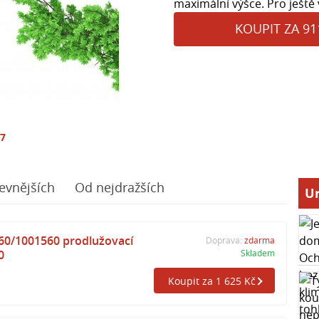
maximální výšce. Pro ještě v
KOUPIT ZA 91
17
evnějších
Od nejdražších
Ur
60/1001560 prodlužovací
Doprava:
zdarma
0
Skladem
Koupit za 1 625 Kč