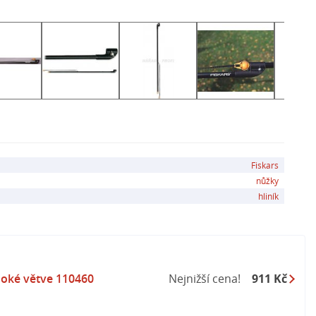
Fiskars
nůžky
hliník
soké větve 110460
Nejnižší cena!
911 Kč