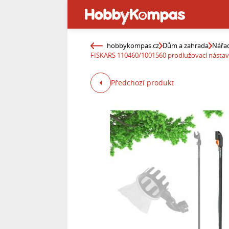
hobbykompas.cz
Dům a zahrada
Nářad
FISKARS 110460/1001560 prodlužovací násta
Předchozí produkt