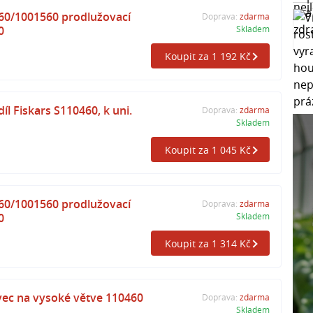
60/1001560 prodlužovací
Doprava:
zdarma
0
Skladem
Koupit za 1 192 Kč
íl Fiskars S110460, k uni.
Doprava:
zdarma
Skladem
Koupit za 1 045 Kč
60/1001560 prodlužovací
Doprava:
zdarma
0
Skladem
Koupit za 1 314 Kč
vec na vysoké větve 110460
Doprava:
zdarma
Skladem