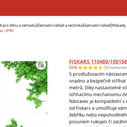
í pro dílnu a zahradu
Zahradní nářadí a technika
Zahradní nářadí
Násady 
vec UP80
FISKARS 110460/100156
93 %
(33 hodnocen
S prodlužovacím nástavce
snadno a bezpečně stříhat 
metrů. Díky nastavitelné st
střihacímu mechanismu zvl
Nástavec je kompatibilní s
od Fiskars a umožňuje vám
žebříku nebo nepohodlnéh
posunem rukojeti či zatáhnu