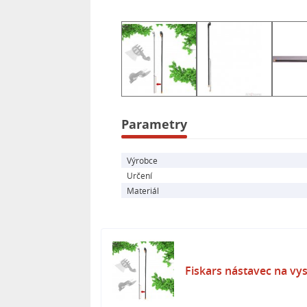
- Šířka: 60 mm
- Délka: 1 453 mm
- Hmotnost: 450 g
Parametry
Výrobce
Určení
Materiál
Fiskars nástavec na vy