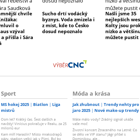
mnější chvíle
Sucho drtí vodácký
Našli jsme 35
nížáka:
byznys. Voda zmizela i
nejlepších wes
mluvil o
z míst, kde to Česko
Kolty jsou pro
laus vzýval
dosud nepoznalo
nízko a většinu
 a přišla i Sára
můžete pustit
á
VÝBĚR
Sport
Móda a krása
MS hokej 2025
Biatlon
Liga
Jak zhubnout
Trendy nehty pro
mistrů
jaro 2025
Nové make-up trendy
Osm let? Krátký čas. Šest dalších a
Máte málo vody? Zrádný signál ukáže
navždy! Vinícius pokračuje v Realu, za 25
vaše moč
milionů eur
Životní koncert Ztraceného na Letné: Co
Kam míří Haraslín? Místo mrakodrapů
se dělo ve VIP stanu? Jágr přišel s
oázy, stadion velký jak v Plzni. Byl by
Dominikou, ale...