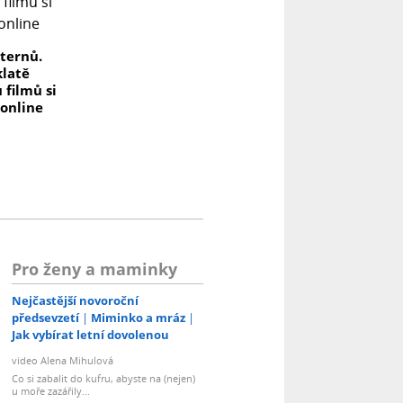
ternů.
klatě
 filmů si
 online
Pro ženy a maminky
Nejčastější novoroční
předsevzetí
Miminko a mráz
Jak vybírat letní dovolenou
video Alena Mihulová
Co si zabalit do kufru, abyste na (nejen)
u moře zazářily...