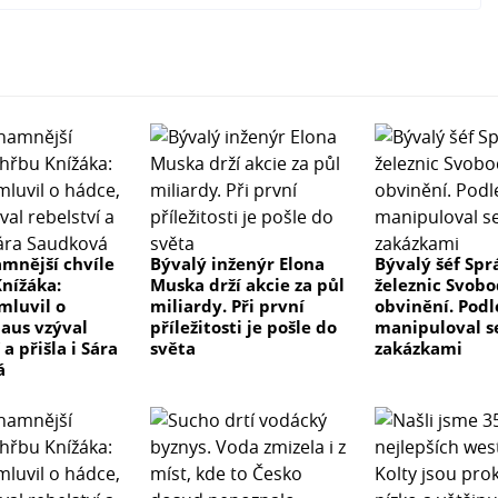
mnější chvíle
Bývalý inženýr Elona
Bývalý šéf Spr
nížáka:
Muska drží akcie za půl
železnic Svobo
mluvil o
miliardy. Při první
obvinění. Podl
laus vzýval
příležitosti je pošle do
manipuloval s
 a přišla i Sára
světa
zakázkami
á