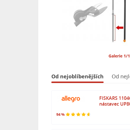
Galerie 1/
Od nejoblíbenějších
Od nejl
FISKARS 1104
nástavec UP8
94 %