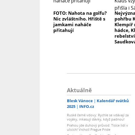
FOTO: Nahota na golfu?
Nejvýzna
Nic zvláštního. Hřiště s
pohřbu K
jamkami naháče
Klempíř 
přitahují
hádce, K
rebelství
Saudkov
Aktuálně
Blesk Vánoce
Kalendář svátků
2025
INFO.cz
Ruské černé vdovy: Rychle se vdávají za
vojáky, inkasují dávky, když padnou!
Prahou jde duhový průvod: Tisíce lidí v
ulicích! Vrcholí Prague Pride