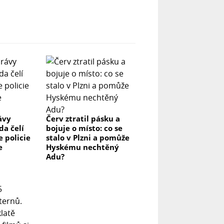
ávy
Červ ztratil pásku a
da čelí
bojuje o místo: co se
e policie
stalo v Plzni a pomůže
e
Hyskému nechtěný
Adu?