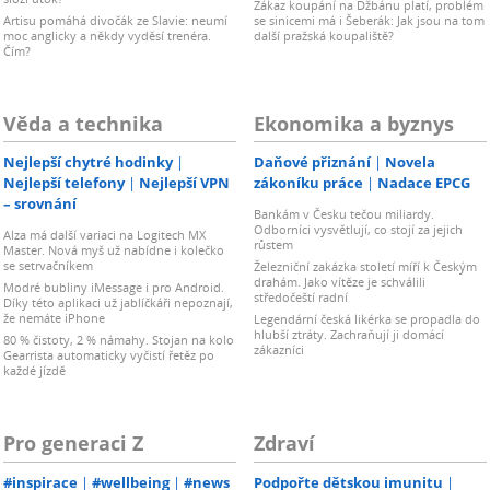
Zákaz koupání na Džbánu platí, problém
Artisu pomáhá divočák ze Slavie: neumí
se sinicemi má i Šeberák: Jak jsou na tom
moc anglicky a někdy vyděsí trenéra.
další pražská koupaliště?
Čím?
Věda a technika
Ekonomika a byznys
Nejlepší chytré hodinky
Daňové přiznání
Novela
Nejlepší telefony
Nejlepší VPN
zákoníku práce
Nadace EPCG
– srovnání
Bankám v Česku tečou miliardy.
Odborníci vysvětlují, co stojí za jejich
Alza má další variaci na Logitech MX
růstem
Master. Nová myš už nabídne i kolečko
se setrvačníkem
Železniční zakázka století míří k Českým
drahám. Jako vítěze je schválili
Modré bubliny iMessage i pro Android.
středočeští radní
Díky této aplikaci už jablíčkáři nepoznají,
že nemáte iPhone
Legendární česká likérka se propadla do
hlubší ztráty. Zachraňují ji domácí
80 % čistoty, 2 % námahy. Stojan na kolo
zákazníci
Gearrista automaticky vyčistí řetěz po
každé jízdě
Pro generaci Z
Zdraví
#inspirace
#wellbeing
#news
Podpořte dětskou imunitu