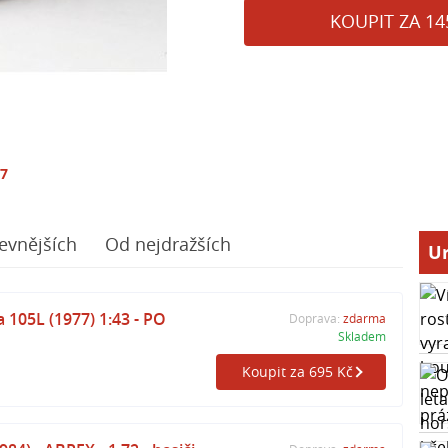
KOUPIT ZA 14
17
evnějších
Od nejdražších
Ur
 105L (1977) 1:43 - PO
Doprava:
zdarma
Skladem
Koupit za 695 Kč