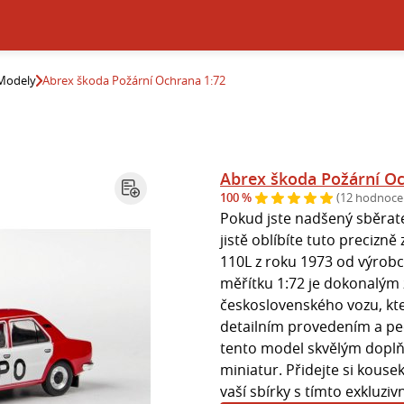
Modely
Abrex škoda Požární Ochrana 1:72
Abrex škoda Požární Oc
100 %
(12 hodnoce
Pokud jste nadšený sběrat
jistě oblíbíte tuto precizn
110L z roku 1973 od výrobc
měřítku 1:72 je dokonalým
československého vozu, kte
detailním provedením a pe
tento model skvělým dopl
miniatur. Přidejte si kous
vaší sbírky s tímto exkluz