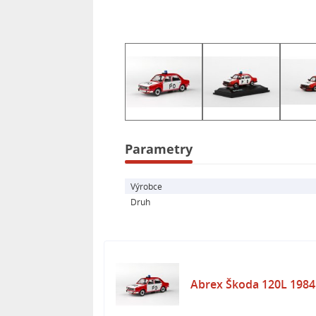
- Balení: plastová krabička
- Výrobce: ABREX - Česká republika
- Výrobce auta: ŠKODA - Česká repu
- Sběratelský model auta Škoda 110
- Přesné ztvárnění legendárního voz
Parametry
Výrobce
Druh
Abrex Škoda 120L 1984