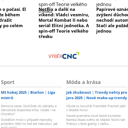
 o počasí. El
Netflix a další na
Papírové ozná
že během
víkend: Vládci vesmíru,
zvýšení důcho
dražit
Mortal Kombat II nebo
nechodí autom
y po celém
seriál Elitní jednotka. A
Stačí ale požá
spin-off Teorie velkého
jednou
třesku
VÝBĚR
Sport
Móda a krása
MS hokej 2025
Biatlon
Liga
Jak zhubnout
Trendy nehty pro
mistrů
jaro 2025
Nové make-up trendy
Deniova cesta: Sochůrek do základu a
Všude to bouchá! František Prachař zažil
slávistická stoperská klika. Ukáže i na
v letadle horor
Chorého?
Veselá premiéra nové české komedie:
Ocelářům hrozí v případě marodky
Ramba líbala svého ex Mádla! Noční tah
problém, řešit ho teď ale nebudou. Jak
Prahou s šesti gramy v sáčku…
složí útok?