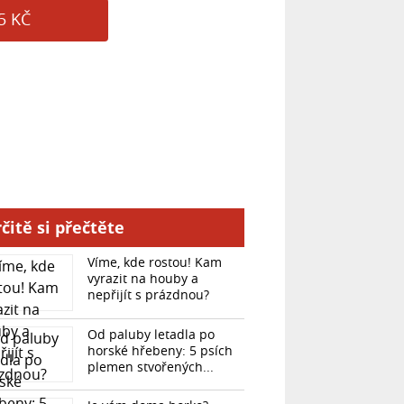
5 KČ
čitě si přečtěte
Víme, kde rostou! Kam
vyrazit na houby a
nepřijít s prázdnou?
Od paluby letadla po
horské hřebeny: 5 psích
plemen stvořených...