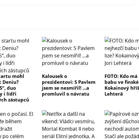
tartu mohl
Kalousek o
FOTO: Kdo má 
t Deniu?
prezidentovi: S Pavlem
babu ve finské 
S“, duo
jsem se nesmířil! ...a
Kokainový hříš
 i lídři
promluvil o návratu
Lehterä
ých zástupců