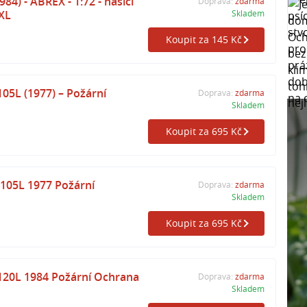
84) - ABREX - 1:72 - hasiči
Doprava:
zdarma
XL
Skladem
Koupit za 145 Kč
05L (1977) – Požární
Doprava:
zdarma
Skladem
Koupit za 695 Kč
105L 1977 Požární
Doprava:
zdarma
Skladem
Koupit za 695 Kč
120L 1984 Požární Ochrana
Doprava:
zdarma
Skladem