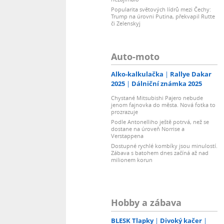
Popularita světových lídrů mezi Čechy:
Trump na úrovni Putina, překvapil Rutte
či Zelenskyj
Auto-moto
Alko-kalkulačka
Rallye Dakar
2025
Dálniční známka 2025
Chystané Mitsubishi Pajero nebude
jenom fajnovka do města. Nová fotka to
prozrazuje
Podle Antonelliho ještě potrvá, než se
dostane na úroveň Norrise a
Verstappena
Dostupné rychlé kombíky jsou minulostí.
Zábava s batohem dnes začíná až nad
milionem korun
Hobby a zábava
BLESK Tlapky
Divoký kačer