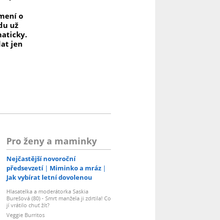
mení o
du už
aticky.
dat jen
Pro ženy a maminky
Nejčastější novoroční
předsevzetí
Miminko a mráz
Jak vybírat letní dovolenou
Hlasatelka a moderátorka Saskia
Burešová (80) - Smrt manžela ji zdrtila! Co
jí vrátilo chuť žít?
Veggie Burritos