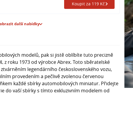
Koupit za 119 Kč
obrazit další nabídky
ilových modelů, pak si jistě oblíbíte tuto precizně
L z roku 1973 od výrobce Abrex. Toto sběratelské
m ztvárněním legendárního československého vozu,
tailním provedením a pečlivě zvolenou červenou
ňkem každé sbírky automobilových miniatur. Přidejte
ie do vaší sbírky s tímto exkluzivním modelem od