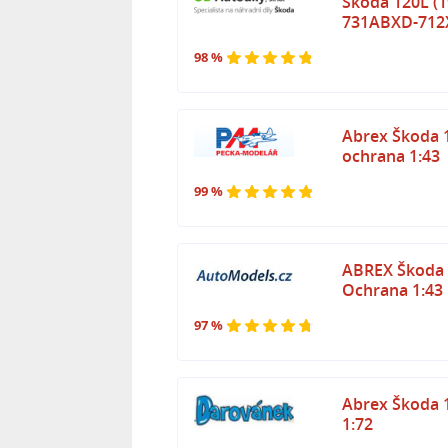
Škoda 120L (19
731ABXD-712
98 %
Abrex Škoda 1
ochrana 1:43
99 %
ABREX Škoda 
Ochrana 1:43
97 %
Abrex Škoda 
1:72