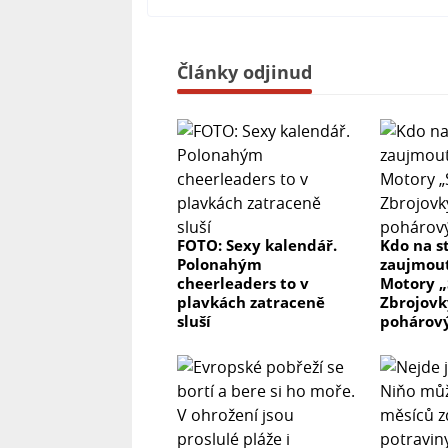
Články odjinud
FOTO: Sexy kalendář.
Kdo na s
Polonahým
zaujmou
cheerleaders to v
Motory „
plavkách zatraceně
Zbrojovky
sluší
pohárov