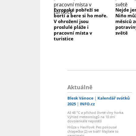
Evropské pobřeží se
Nejde jen
bortí a bere si ho moře.
Niňo mů
V ohrožení jsou
měsíců z
proslulé pláže i
potravin
pracovní místa v
světě
turistice
Aktuálně
Blesk Vánoce
Kalendář svátků
2025
INFO.cz
Až 48 °C a příchod čtvrté vlny horka.
Výhled meteorologů na 10 dní
dovolenkáře nepotěší
Hrůza v Havířově: Pes pokousal
chlapečka (2) ve tváři! Majitele to
nezajímalo