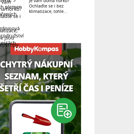
Je vám doma horko?
Ochlaďte se i bez
klimatizace, tohle...