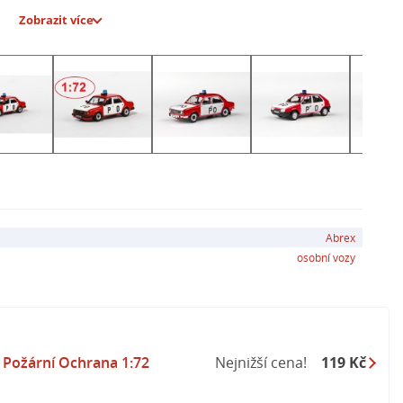
Zobrazit více
blika
L z roku 1973
u v měřítku 1:72
Abrex
osobní vozy
 Požární Ochrana 1:72
Nejnižší cena!
119 Kč