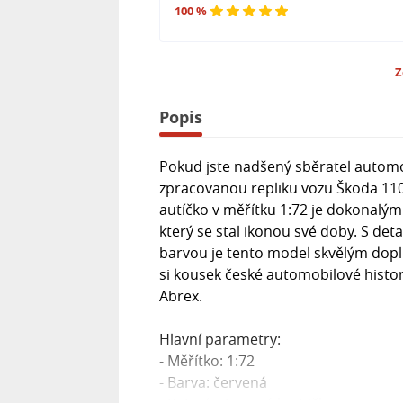
100 %
Z
Popis
Pokud jste nadšený sběratel automob
zpracovanou repliku vozu Škoda 110
autíčko v měřítku 1:72 je dokonalý
který se stal ikonou své doby. S de
barvou je tento model skvělým dopl
si kousek české automobilové histor
Abrex.
Hlavní parametry:
- Měřítko: 1:72
- Barva: červená