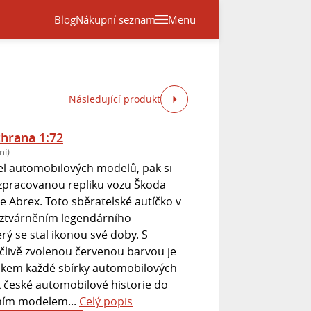
Blog
Nákupní seznam
Menu
Následující produkt
hrana 1:72
ní)
el automobilových modelů, pak si
ě zpracovanou repliku vozu Škoda
e Abrex. Toto sběratelské autíčko v
 ztvárněním legendárního
rý se stal ikonou své doby. S
člivě zvolenou červenou barvou je
ňkem každé sbírky automobilových
ek české automobilové historie do
ivním modelem...
Celý popis