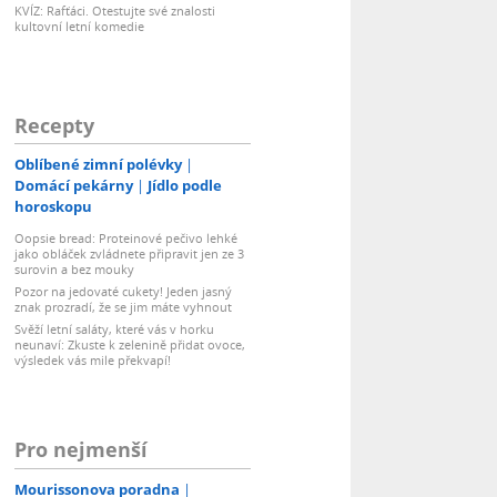
KVÍZ: Rafťáci. Otestujte své znalosti
kultovní letní komedie
Recepty
Oblíbené zimní polévky
Domácí pekárny
Jídlo podle
horoskopu
Oopsie bread: Proteinové pečivo lehké
jako obláček zvládnete připravit jen ze 3
surovin a bez mouky
Pozor na jedovaté cukety! Jeden jasný
znak prozradí, že se jim máte vyhnout
Svěží letní saláty, které vás v horku
neunaví: Zkuste k zelenině přidat ovoce,
výsledek vás mile překvapí!
Pro nejmenší
Mourissonova poradna