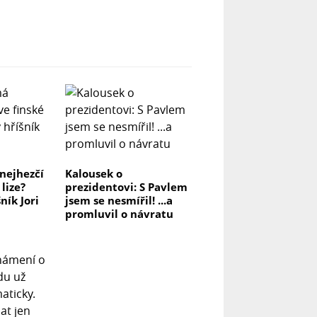
nejhezčí
Kalousek o
lize?
prezidentovi: S Pavlem
ník Jori
jsem se nesmířil! ...a
promluvil o návratu