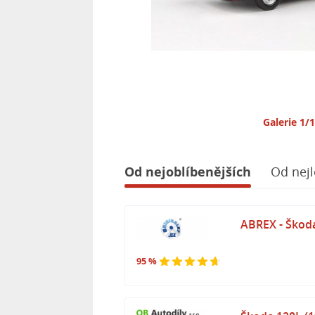
Galerie 1/
Od nejoblíbenějších
Od nejl
ABREX - Škoda
95 %