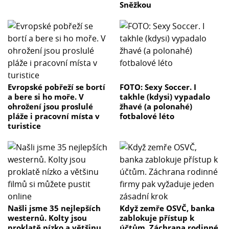
Sněžkou
Evropské pobřeží se bortí
FOTO: Sexy Soccer. I
a bere si ho moře. V
takhle (kdysi) vypadalo
ohrožení jsou proslulé
žhavé (a polonahé)
pláže i pracovní místa v
fotbalové léto
turistice
Našli jsme 35 nejlepších
Když zemře OSVČ, banka
westernů. Kolty jsou
zablokuje přístup k
proklatě nízko a většinu
účtům. Záchrana rodinné