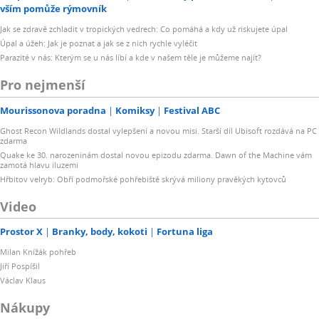
vším pomůže rýmovník
Jak se zdravě zchladit v tropických vedrech: Co pomáhá a kdy už riskujete úpal
Úpal a úžeh: Jak je poznat a jak se z nich rychle vyléčit
Parazité v nás: Kterým se u nás líbí a kde v našem těle je můžeme najít?
Pro nejmenší
Mourissonova poradna
Komiksy
Festival ABC
Ghost Recon Wildlands dostal vylepšení a novou misi. Starší díl Ubisoft rozdává na PC
zdarma
Quake ke 30. narozeninám dostal novou epizodu zdarma. Dawn of the Machine vám
zamotá hlavu iluzemi
Hřbitov velryb: Obří podmořské pohřebiště skrývá miliony pravěkých kytovců
Video
Prostor X
Branky, body, kokoti
Fortuna liga
Milan Knížák pohřeb
Jiří Pospíšil
Václav Klaus
Nákupy