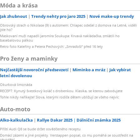
Móda a krása
Jak zhubnout
Trendy nehty pro jaro 2025
Nové make-up trendy
Obrovský strach o Nikolase (9) s autismem: Chlapec odešel z domova na Letné, viděli
jste ho?
Maskovaní muži napadli Jaromíra Soukupa: Krvavá nakládačka, zmlátili ho
basebalovou pálkou
Retro foto Kateřiny a Petera Pechových: „Smraďoši“ před 16 lety
Pro ženy a maminky
Nejčastější novoroční předsevzetí
Miminko a mráz
Jak vybírat
letní dovolenou
Okurková limonáda
RECEPT: Kynutý švestkový koláč s drobenkou. Klasika, se kterou zabodujete
Tohle nikdy neříkejte! Slova, kterými rodiče dětem ubližují ze všeho nejvíc
Auto-moto
Alko-kalkulačka
Rallye Dakar 2025
Dálniční známka 2025
Příští Audi Q8 se bude držet osvědčeného receptu
Domácí zázemí a jiné projekty. Verstappen popsal, co mu pomáhá se soustředit na
závodění