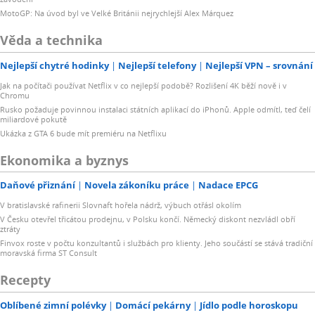
MotoGP: Na úvod byl ve Velké Británii nejrychlejší Alex Márquez
Věda a technika
Nejlepší chytré hodinky
Nejlepší telefony
Nejlepší VPN – srovnání
Jak na počítači používat Netflix v co nejlepší podobě? Rozlišení 4K běží nově i v
Chromu
Rusko požaduje povinnou instalaci státních aplikací do iPhonů. Apple odmítl, teď čelí
miliardové pokutě
Ukázka z GTA 6 bude mít premiéru na Netflixu
Ekonomika a byznys
Daňové přiznání
Novela zákoníku práce
Nadace EPCG
V bratislavské rafinerii Slovnaft hořela nádrž, výbuch otřásl okolím
V Česku otevřel třicátou prodejnu, v Polsku končí. Německý diskont nezvládl obří
ztráty
Finvox roste v počtu konzultantů i službách pro klienty. Jeho součástí se stává tradiční
moravská firma ST Consult
Recepty
Oblíbené zimní polévky
Domácí pekárny
Jídlo podle horoskopu