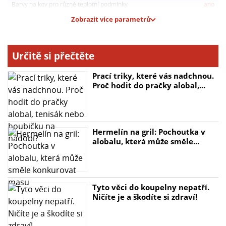
ALKYTON žáruvzdorný černý nátěr je bezpečný výrobek,
Barvy na kov pro různé teplotní podmínky
ano
avšak je důležité dodržovat bezpečnostní pokyny pro
Zobrazit více parametrů
práci s hořlavými materiály. S elegantním černým
matem a praktickým 250 ml balením je ALKYTON ideální
volbou pro ty, kteří hledají spolehlivou ochranu
Určitě si přečtěte
kovových povrchů vystavených vysokým teplotám.
Prací triky, které vás nadchnou.
Proč hodit do pračky alobal,...
Hermelín na gril: Pochoutka v
alobalu, která může směle...
Tyto věci do koupelny nepatří.
Ničíte je a škodíte si zdraví!