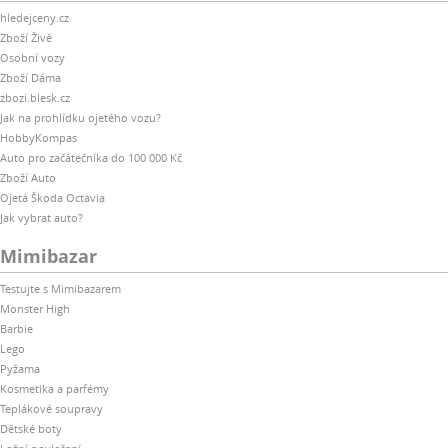
hledejceny.cz
Zboží Živě
Osobní vozy
Zboží Dáma
zbozi.blesk.cz
Jak na prohlídku ojetého vozu?
HobbyKompas
Auto pro začátečníka do 100 000 Kč
Zboží Auto
Ojetá Škoda Octavia
Jak vybrat auto?
Mimibazar
Testujte s Mimibazarem
Monster High
Barbie
Lego
Pyžama
Kosmetika a parfémy
Teplákové soupravy
Dětské boty