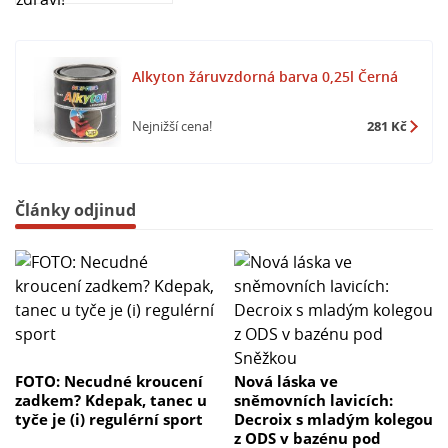
Alkyton žáruvzdorná barva 0,25l Černá
Nejnižší cena!
281 Kč
Články odjinud
FOTO: Necudné kroucení
Nová láska ve
zadkem? Kdepak, tanec u
sněmovních lavicích:
tyče je (i) regulérní sport
Decroix s mladým kolegou
z ODS v bazénu pod