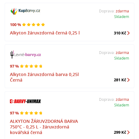
Doprava:
zdarma
Skladem
100 %
Alkyton žáruvzdorná černá 0,25 l
310 Kč
Doprava:
zdarma
Skladem
97 %
Alkyton žáruvzdorná barva 0,25l
Černá
281 Kč
Doprava:
zdarma
Skladem
97 %
ALKYTON ŽÁRUVZDORNÁ BARVA
750°C - 0,25 L - žáruvzdorná
kovářská černá
299 Kč