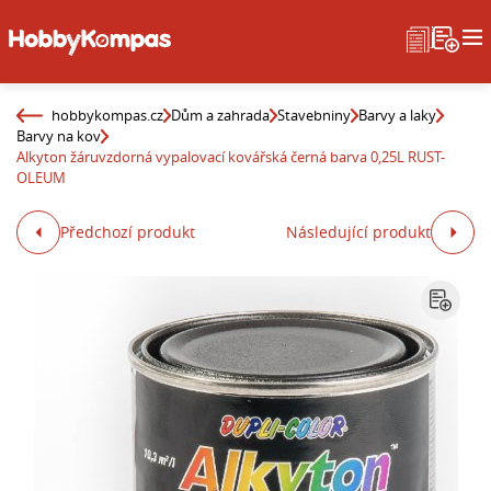
hobbykompas.cz
Dům a zahrada
Stavebniny
Barvy a laky
Barvy na kov
Alkyton žáruvzdorná vypalovací kovářská černá barva 0,25L RUST-
OLEUM
Předchozí produkt
Následující produkt