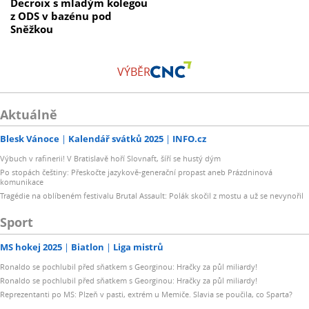
Decroix s mladým kolegou
z ODS v bazénu pod
Sněžkou
VÝBĚR
Aktuálně
Blesk Vánoce
Kalendář svátků 2025
INFO.cz
Výbuch v rafinerii! V Bratislavě hoří Slovnaft, šíří se hustý dým
Po stopách češtiny: Přeskočte jazykově-generační propast aneb Prázdninová
komunikace
Tragédie na oblíbeném festivalu Brutal Assault: Polák skočil z mostu a už se nevynořil
Sport
MS hokej 2025
Biatlon
Liga mistrů
Ronaldo se pochlubil před sňatkem s Georginou: Hračky za půl miliardy!
Ronaldo se pochlubil před sňatkem s Georginou: Hračky za půl miliardy!
Reprezentanti po MS: Plzeň v pasti, extrém u Memiče. Slavia se poučila, co Sparta?