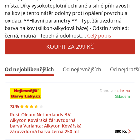
místa. Díky vysokoteplotní ochraně a silné přilnavosti
na kov je tento nátěr odolný proti opálení povrchu a
oxidaci. **Hlavní parametry:** - Typ: žáruvzdorná
barva na kov (silikon-alkydová báze) - Odstín / vzhled:
černá, matná - Tepelná odolnost:...
Celý popis
KOUPIT ZA 299 KČ
Od nejoblíbenějších
Od nejlevnějších
Od nejdražší
Doprava:
zdarma
Skladem
72 %
Rust-Oleum Netherlands B.V.
Alkyton Kovářská žáruvzdorná
barva Varianta: Alkyton Kovářská
žáruvzdorná barva černá 250 ml
390 Kč