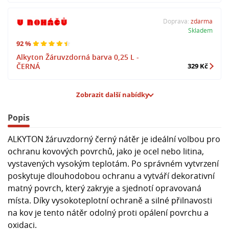
Doprava:
zdarma
Skladem
92 %
Alkyton Žáruvzdorná barva 0,25 L -
ČERNÁ
329 Kč
Zobrazit další nabídky
Popis
ALKYTON žáruvzdorný černý nátěr je ideální volbou pro
ochranu kovových povrchů, jako je ocel nebo litina,
vystavených vysokým teplotám. Po správném vytvrzení
poskytuje dlouhodobou ochranu a vytváří dekorativní
matný povrch, který zakryje a sjednotí opravovaná
místa. Díky vysokoteplotní ochraně a silné přilnavosti
na kov je tento nátěr odolný proti opálení povrchu a
oxidaci.