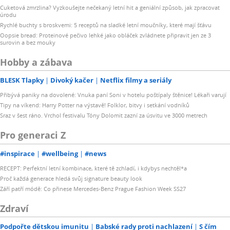
Cuketová zmrzlina? Vyzkoušejte nečekaný letní hit a geniální způsob, jak zpracovat
úrodu
Rychlé buchty s broskvemi: 5 receptů na sladké letní moučníky, které mají šťávu
Oopsie bread: Proteinové pečivo lehké jako obláček zvládnete připravit jen ze 3
surovin a bez mouky
Hobby a zábava
BLESK Tlapky
Divoký kačer
Netflix filmy a seriály
Přibývá paniky na dovolené: Vnuka paní Soni v hotelu poštípaly štěnice! Lékaři varují
Tipy na víkend: Harry Potter na výstavě! Folklor, bitvy i setkání vodníků
Sraz v šest ráno. Vrchol festivalu Tóny Dolomit zazní za úsvitu ve 3000 metrech
Pro generaci Z
#inspirace
#wellbeing
#news
RECEPT: Perfektní letní kombinace, které tě zchladí, i kdybys nechtěl*a
Proč každá generace hledá svůj signature beauty look
Září patří módě: Co přinese Mercedes-Benz Prague Fashion Week SS27
Zdraví
Podpořte dětskou imunitu
Babské rady proti nachlazení
S čím