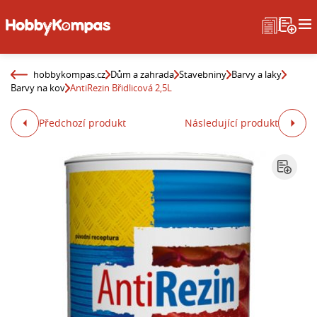
hobbykompas.cz
Dům a zahrada
Stavebniny
Barvy a laky
Barvy na kov
AntiRezin Břidlicová 2,5L
Předchozí produkt
Následující produkt