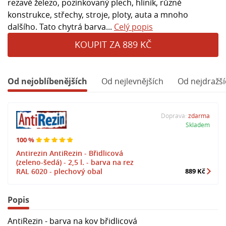
rezavé železo, pozinkovaný plech, hliník, různé
konstrukce, střechy, stroje, ploty, auta a mnoho
dalšího. Tato chytrá barva...
Celý popis
KOUPIT ZA 889 KČ
Od nejoblíbenějších
Od nejlevnějších
Od nejdražší
Doprava:
zdarma
Skladem
100 %
Antirezin AntiRezin - Břidlicová
(zeleno-šedá) - 2,5 l. - barva na rez
RAL 6020 - plechový obal
889 Kč
Popis
AntiRezin - barva na kov břidlicová