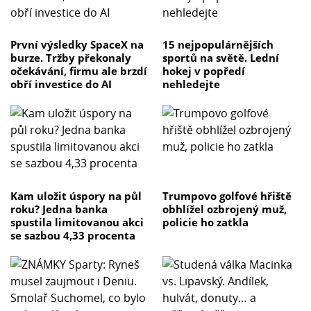
První výsledky SpaceX na
15 nejpopulárnějších
burze. Tržby překonaly
sportů na světě. Lední
očekávání, firmu ale brzdí
hokej v popředí
obří investice do AI
nehledejte
Kam uložit úspory na půl
Trumpovo golfové hřiště
roku? Jedna banka
obhlížel ozbrojený muž,
spustila limitovanou akci
policie ho zatkla
se sazbou 4,33 procenta