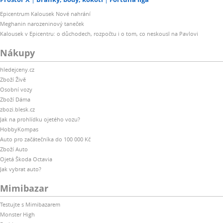
Epicentrum Kalousek Nové nahrání
Meghanin narozeninový taneček
Kalousek v Epicentru: o důchodech, rozpočtu i o tom, co neskousl na Pavlovi
Nákupy
hledejceny.cz
Zboží Živě
Osobní vozy
Zboží Dáma
zbozi.blesk.cz
Jak na prohlídku ojetého vozu?
HobbyKompas
Auto pro začátečníka do 100 000 Kč
Zboží Auto
Ojetá Škoda Octavia
Jak vybrat auto?
Mimibazar
Testujte s Mimibazarem
Monster High