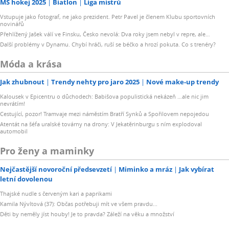
MS hokej 2025
Biatlon
Liga mistrů
Vstupuje jako fotograf, ne jako prezident. Petr Pavel je členem Klubu sportovních
novinářů
Přehlížený Jašek válí ve Finsku, Česko nevolá: Dva roky jsem nebyl v repre, ale…
Další problémy v Dynamu. Chybí hráči, ruší se béčko a hrozí pokuta. Co s trenéry?
Móda a krása
Jak zhubnout
Trendy nehty pro jaro 2025
Nové make-up trendy
Kalousek v Epicentru o důchodech: Babišova populistická nekázeň …ale nic jim
nevrátím!
Cestující, pozor! Tramvaje mezi náměstím Bratří Synků a Spořilovem nepojedou
Atentát na šéfa uralské továrny na drony: V Jekatěrinburgu s ním explodoval
automobil
Pro ženy a maminky
Nejčastější novoroční předsevzetí
Miminko a mráz
Jak vybírat
letní dovolenou
Thajské nudle s červeným kari a paprikami
Kamila Nývltová (37): Občas potřebuji mít ve všem pravdu...
Děti by neměly jíst houby! Je to pravda? Záleží na věku a množství