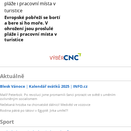
Evropské pobřeží se bortí
a bere si ho moře. V
ohrožení jsou proslulé
pláže i pracovní místa v
turistice
VÝBĚR
Aktuálně
Blesk Vánoce
Kalendář svátků 2025
INFO.cz
Malíř Peterbok: Po revoluci jsme promarnili šanci prorazit ve světě s uměním
ovlivněným socialismem
Nečekaná hrozba na chorvatské dálnici! Medvěd ve vozovce
Rodina pátrá po tátovi v Egyptě: Jirka umřel?!
Sport