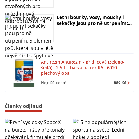
vaše projekty. S touto chytrou barvou na kov získáte
kvalitní výsledky bez zdlouhavé přípravy povrchu a
zbytečných vrstev nátěru. S AntiRezinem můžete
Letní bouřky, vosy, mouchy i
sekačky jsou pro ně utrpením:...
jednoduše a efektivně chránit a ozdobit všechny
kovové povrchy kolem sebe.
Antirezin AntiRezin - Břidlicová (zeleno-
šedá) - 2,5 l. - barva na rez RAL 6020 -
plechový obal
Nejnižší cena!
889 Kč
Články odjinud