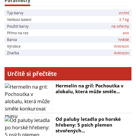
Parametry
Typ barvy
vrchní
Hlavní parametry:
Velikost balení
3.7 kg
- Odstín: břidlice
Použití barvy
na střechy
- Vzhled: homogenní pigmentovaná viskózní kapalina
Přímo na rez
ano
- Hustota: cca 1,4 – 1,6 g/cm³ při 20°C
Barva
hnědé
- Schnutí nátěru: do 4 hodin jedna vrstva nátěru při
Výrobce
Antirezin
20±2°C, 50% vlhkosti
Značka
Antirezin
- Krycí schopnost: st 1 – 2
- Vydatnost: 5 - 7 m²/l jedna vrstva
- Aplikace: štětcem, válečkem nebo stříkáním
Určitě si přečtěte
- Ředidlo: voda
Hermelín na gril: Pochoutka v
- Skladovatelnost: 2 roky při +5°C až 25°C
alobalu, která může směle...
- Bezpečnostní opatření: není hořlavá kapalina, nesmí
zmrznout
Pokud hledáte spolehlivou antikorozní barvu na kov,
Od paluby letadla po horské
která vám usnadní práci a poskytne dlouhotrvající
hřebeny: 5 psích plemen
ochranu, pak je AntiRezin tou správnou volbou pro
stvořených...