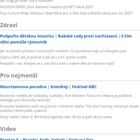
Jak funguje vztah Lva a Vodnáře?
FASHION NEWS: John Galliano headlinuje MET GALA 2027
Pop Culture Wrap: Madison Beer řekla ano a Met Gala odhalilo téma pro rok 2027!
Zdraví
Podpořte dětskou imunitu
Babské rady proti nachlazení
S čím
vším pomůže rýmovník
Jak se zdravě zchladit v tropických vedrech: Co pomáhá a kdy už riskujete úpal
Úpal a úžeh: Jak je poznat a jak se z nich rychle vyléčit
Parazité v nás: Kterým se u nás líbí a kde v našem těle je můžeme najít?
Pro nejmenší
Mourissonova poradna
Komiksy
Festival ABC
Nintendo nedělá jen skákačky a arkády. Fire Emblem: Fortune's Weave je pořádná
strategie pro fanoušky tahovek
Pomozte Salierimu začít nový život v Americe. Mafia: The Old Country odhaluje obsah
rozšíření těsně před vydáním
Nový traktor Zetor 6: Brněnská legenda slaví 80 let a jezdí skoro sama
Video
Prostor X
Branky, body, kokoti
Fortuna liga