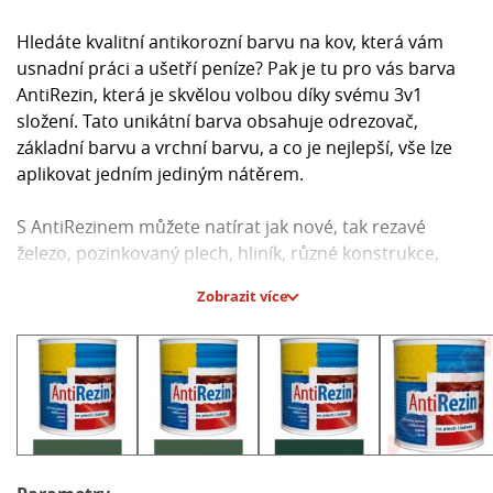
Hledáte kvalitní antikorozní barvu na kov, která vám
usnadní práci a ušetří peníze? Pak je tu pro vás barva
AntiRezin, která je skvělou volbou díky svému 3v1
složení. Tato unikátní barva obsahuje odrezovač,
základní barvu a vrchní barvu, a co je nejlepší, vše lze
aplikovat jedním jediným nátěrem.
S AntiRezinem můžete natírat jak nové, tak rezavé
železo, pozinkovaný plech, hliník, různé konstrukce,
střechy, stroje, ploty, auta a mnoho dalšího. Tato chytrá
Zobrazit více
barva zastaví korozi a díky svému inovativnímu složení
vám ušetří spoustu času a úsilí při malování kovových
povrchů.
Díky své rychleschnoucí a vodou ředitelné formuli je
AntiRezin ideální volbou pro venkovní i vnitřní použití.
Navíc minimálně zapáchá, což oceníte zejména při
malování v interiéru.