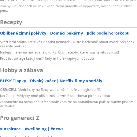
Změny v důchodech od roku 2027: Nová pravidla ve výpočtech, výchovném a sdílení
penzí
Recepty
Oblíbené zimní polévky
Domácí pekárny
Jídlo podle horoskopu
Svěží letní saláty, které vás v horku neunaví: Zkuste k zelenině přidat ovoce, výsledek
vás mile překvapí!
Nejlepší nálev na nakládané okurky: Čtyři recepty, které musíte letos zkusit!
Proč jíst cottage každý den? Tady je 7 překvapivých důvodů
Hobby a zábava
BLESK Tlapky
Divoký kačer
Netflix filmy a seriály
OBRAZEM: Modré slzy na Tchaj-wanu mění moře v magickou říši
Jan Faltus: Vždycky mně přišlo trošku zvrhlé splachovat pitnou vodou
Zapomeňte na rozpálené Středomoří! Zamiřte na pohádkovou pláž se zlatým pískem
do Walesu
Pro generaci Z
#inspirace
#wellbeing
#news