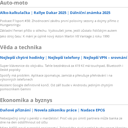
Auto-moto
Alko-kalkulačka
Rallye Dakar 2025
Dálniční známka 2025
Podcast F1sport #38: Zhodnocení závěru první poloviny sezony a dojmy přímo z
Hungaroringu
Základní Ferrari přišlo o střechu. Vyzkoušeli jsme, jestli zůstalo řidičským autem
Jako stroj času: K mání je úplně nový Aston Martin V8 Vantage z roku 1990
Věda a technika
Nejlepší chytré hodinky
Nejlepší telefony
Nejlepší VPN – srovnání
Super klávesnice do obýváku. Tahle bezdrátová za 419 Kč má touchpad, Bluetooth i
české popisky
Spotify má problém. Aplikace zpomaluje, zamrzá a přerušuje přehrávání i na
výkonných telefonech
Asistent Google definitivně končí. Od září bude v Androidu jediným chytrým
pomocníkem Gemini
Ekonomika a byznys
Daňové přiznání
Novela zákoníku práce
Nadace EPCG
Nebezpečný omyl s penězi v manželství: Proč vás po úmrtí partnera může banka ze
dne na den odstřihnout od účtu
Místo NATO nové evropské spojenectví. Zelenského rival nastínil budoucnost Ukrajiny