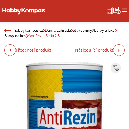
hobbykompas.cz
Dům a zahrada
Stavebniny
Barvy a laky
Barvy na kov
AntiRezin Šedá 2,5 l
Předchozí produkt
Následující produkt