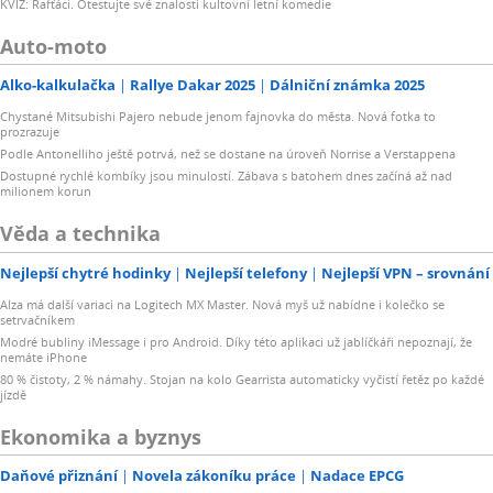
KVÍZ: Rafťáci. Otestujte své znalosti kultovní letní komedie
Auto-moto
Alko-kalkulačka
Rallye Dakar 2025
Dálniční známka 2025
Chystané Mitsubishi Pajero nebude jenom fajnovka do města. Nová fotka to
prozrazuje
Podle Antonelliho ještě potrvá, než se dostane na úroveň Norrise a Verstappena
Dostupné rychlé kombíky jsou minulostí. Zábava s batohem dnes začíná až nad
milionem korun
Věda a technika
Nejlepší chytré hodinky
Nejlepší telefony
Nejlepší VPN – srovnání
Alza má další variaci na Logitech MX Master. Nová myš už nabídne i kolečko se
setrvačníkem
Modré bubliny iMessage i pro Android. Díky této aplikaci už jablíčkáři nepoznají, že
nemáte iPhone
80 % čistoty, 2 % námahy. Stojan na kolo Gearrista automaticky vyčistí řetěz po každé
jízdě
Ekonomika a byznys
Daňové přiznání
Novela zákoníku práce
Nadace EPCG