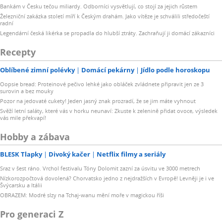
Bankám v Česku tečou miliardy. Odborníci vysvětlují, co stojí za jejich růstem
Železniční zakázka století míří k Českým drahám. Jako vítěze je schválili středočeští
radní
Legendární česká likérka se propadla do hlubší ztráty. Zachraňují ji domácí zákazníci
Recepty
Oblíbené zimní polévky
Domácí pekárny
Jídlo podle horoskopu
Oopsie bread: Proteinové pečivo lehké jako obláček zvládnete připravit jen ze 3
surovin a bez mouky
Pozor na jedovaté cukety! Jeden jasný znak prozradí, že se jim máte vyhnout
Svěží letní saláty, které vás v horku neunaví: Zkuste k zelenině přidat ovoce, výsledek
vás mile překvapí!
Hobby a zábava
BLESK Tlapky
Divoký kačer
Netflix filmy a seriály
Sraz v šest ráno. Vrchol festivalu Tóny Dolomit zazní za úsvitu ve 3000 metrech
Nízkorozpočtová dovolená? Chorvatsko jedno z nejdražších v Evropě! Levněji je i ve
Švýcarsku a Itálii
OBRAZEM: Modré slzy na Tchaj-wanu mění moře v magickou říši
Pro generaci Z