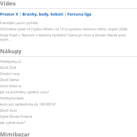
Video
Prostor X
Branky, body, kokoti
Fortuna liga
František Laurin pohřeb
Ochmelka vylezl ve Frýdku-Místku na 15 m vysokou lezeckou stěnu. (srpen 2026)
Hraje Plzeň v Teplicích o Martina Hyského? Slavia při chuti a Roman Macek proti
svým…
Nákupy
hledejceny.cz
Zboží Živě
Osobní vozy
Zboží Dáma
zbozi.blesk.cz
Jak na prohlídku ojetého vozu?
HobbyKompas
Auto pro začátečníka do 100 000 Kč
Zboží Auto
Ojetá Škoda Octavia
Jak vybrat auto?
Mimibazar