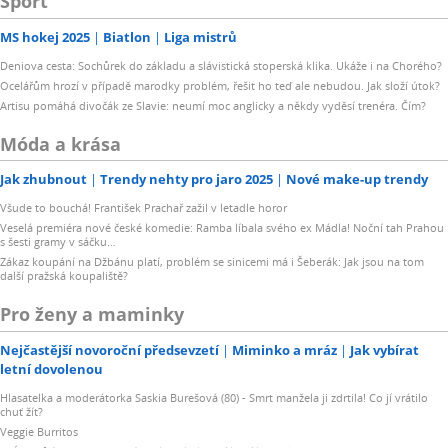
Sport
MS hokej 2025
Biatlon
Liga mistrů
Deniova cesta: Sochůrek do základu a slávistická stoperská klika. Ukáže i na Chorého?
Ocelářům hrozí v případě marodky problém, řešit ho teď ale nebudou. Jak složí útok?
Artisu pomáhá divočák ze Slavie: neumí moc anglicky a někdy vyděsí trenéra. Čím?
Móda a krása
Jak zhubnout
Trendy nehty pro jaro 2025
Nové make-up trendy
Všude to bouchá! František Prachař zažil v letadle horor
Veselá premiéra nové české komedie: Ramba líbala svého ex Mádla! Noční tah Prahou
s šesti gramy v sáčku…
Zákaz koupání na Džbánu platí, problém se sinicemi má i Šeberák: Jak jsou na tom
další pražská koupaliště?
Pro ženy a maminky
Nejčastější novoroční předsevzetí
Miminko a mráz
Jak vybírat
letní dovolenou
Hlasatelka a moderátorka Saskia Burešová (80) - Smrt manžela ji zdrtila! Co jí vrátilo
chuť žít?
Veggie Burritos