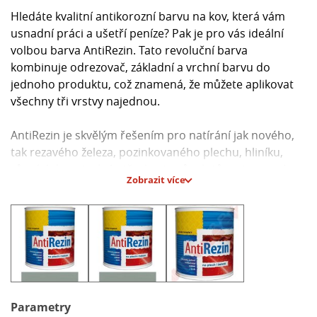
Hledáte kvalitní antikorozní barvu na kov, která vám
usnadní práci a ušetří peníze? Pak je pro vás ideální
volbou barva AntiRezin. Tato revoluční barva
kombinuje odrezovač, základní a vrchní barvu do
jednoho produktu, což znamená, že můžete aplikovat
všechny tři vrstvy najednou.
AntiRezin je skvělým řešením pro natírání jak nového,
tak rezavého železa, pozinkovaného plechu, hliníku,
různých konstrukcí, střech, strojů, plotů, aut a mnoha
Zobrazit více
dalších povrchů. Díky své unikátní formulaci se stala
populární volbou mezi zákazníky, kteří chtějí efektivně
chránit kovové povrchy bez složité přípravy.
Hlavní parametry:
- Odstín: šedý
- Vzhled: homogenní pigmentovaná viskózní kapalina
- Hustota: cca 1,4 – 1,6 g/cm³ při 20°C
Parametry