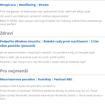
#inspirace
#wellbeing
#news
F*ck the glasses: AI Meta brýle mají zjednodušit život, zatím ale dělají opak
Víš, proč ti po mléčných výrobcích možná nebývá dobře?
BEAUTY NEWS: Zara Larsson servíruje Cheetah Girl makeup a Billie Eilish představuje
nový parfém!
Zdraví
Podpořte dětskou imunitu
Babské rady proti nachlazení
S čím
vším pomůže rýmovník
Jak se zdravě zchladit v tropických vedrech: Co pomáhá a kdy už riskujete úpal
Úpal a úžeh: Jak je poznat a jak se z nich rychle vyléčit
Parazité v nás: Kterým se u nás líbí a kde v našem těle je můžeme najít?
Pro nejmenší
Mourissonova poradna
Komiksy
Festival ABC
Ukázka z GTA 6 bude mít premiéru na Netflixu
Forza Horizon 6 (recenze): Oblíbené arkádové závody se přesouvají do ulic Tokia!
Zase vychází Minecraft, tentokrát nativně pro Nintendo Switch 2. Nová verze dorazí v
říjnu