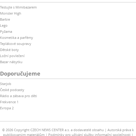
Testujte s Mimibazarem
Monster High
Barbie
Lego
Pyžama
Kosmetika a parfémy
Teplákové soupravy
Dětské boty
Ložní povlečení
Bazar nábytku
Doporučujeme
Starjob
České podcasty
Rádio a zábava pro děti
Frekvence 1
Evropa 2
© 2026 Copyright CZECH NEWS CENTER a.s. a dodavatelé obsahu
Autorská práva k
publikovaným materiálům
Podmínky pro užívání služby informační společnosti