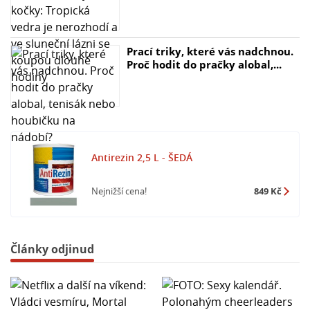
vaše projekty.
Prací triky, které vás nadchnou.
Proč hodit do pračky alobal,...
Antirezin 2,5 L - ŠEDÁ
Nejnižší cena!
849 Kč
Články odjinud