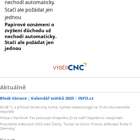
Papírové oznámení o
zvýšení důchodu už
nechodí automaticky.
Stačí ale požádat jen
jednou
VÝBĚR
Aktuálně
Blesk Vánoce
Kalendář svátků 2025
INFO.cz
Až 48 °C a příchod čtvrté vlny horka. Výhled meteorologů na 10 dní dovolenkáře
nepotěší
Hrůza v Havířově: Pes pokousal chlapečka (2) ve tváři! Majitele to nezajímalo
Popularita světových lídrů mezi Čechy: Trump na úrovni Putina, překvapil Rutte či
Zelenskyj