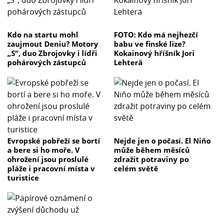
Kdo na startu mohl
FOTO: Kdo má nejhezčí
zaujmout Deniu? Motory
babu ve finské lize?
„S“, duo Zbrojovky i lídři
Kokainový hříšník Jori
pohárových zástupců
Lehterä
Evropské pobřeží se bortí
Nejde jen o počasí. El Niňo
a bere si ho moře. V
může během měsíců
ohrožení jsou proslulé
zdražit potraviny po
pláže i pracovní místa v
celém světě
turistice