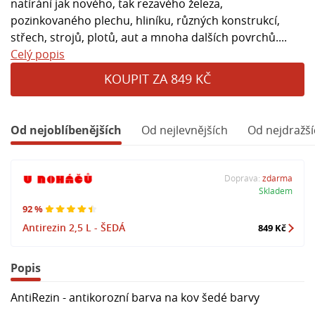
natírání jak nového, tak rezavého železa,
pozinkovaného plechu, hliníku, různých konstrukcí,
střech, strojů, plotů, aut a mnoha dalších povrchů....
Celý popis
KOUPIT ZA 849 KČ
Od nejoblíbenějších
Od nejlevnějších
Od nejdražší
Doprava:
zdarma
Skladem
92 %
Antirezin 2,5 L - ŠEDÁ
849 Kč
Popis
AntiRezin - antikorozní barva na kov šedé barvy