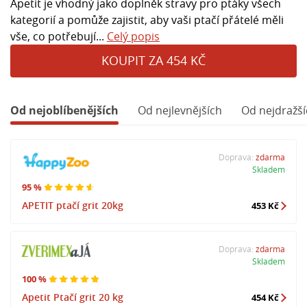
Apetit je vhodný jako doplněk stravy pro ptáky všech
kategorií a pomůže zajistit, aby vaši ptačí přátelé měli
vše, co potřebují...
Celý popis
KOUPIT ZA 454 KČ
Od nejoblíbenějších
Od nejlevnějších
Od nejdražší
Doprava:
zdarma
Skladem
95 %
APETIT ptačí grit 20kg
453 Kč
Doprava:
zdarma
Skladem
100 %
Apetit Ptačí grit 20 kg
454 Kč