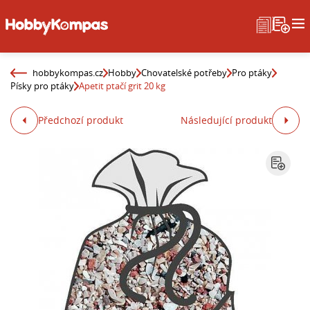
hobbykompas.cz
Hobby
Chovatelské potřeby
Pro ptáky
Písky pro ptáky
Apetit ptačí grit 20 kg
Předchozí produkt
Následující produkt