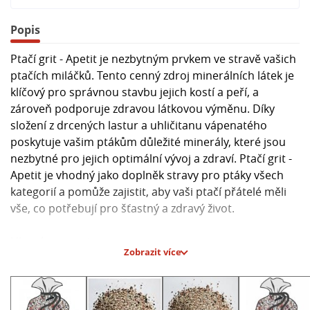
Popis
Ptačí grit - Apetit je nezbytným prvkem ve stravě vašich
ptačích miláčků. Tento cenný zdroj minerálních látek je
klíčový pro správnou stavbu jejich kostí a peří, a
zároveň podporuje zdravou látkovou výměnu. Díky
složení z drcených lastur a uhličitanu vápenatého
poskytuje vašim ptákům důležité minerály, které jsou
nezbytné pro jejich optimální vývoj a zdraví. Ptačí grit -
Apetit je vhodný jako doplněk stravy pro ptáky všech
kategorií a pomůže zajistit, aby vaši ptačí přátelé měli
vše, co potřebují pro šťastný a zdravý život.
Hlavní parametry:
Zobrazit více
- Složení: drcené lastury, uhličitan vápenatý
- Minerální doplněk pro ptačí krmnou dávku
- Podporuje stavbu kostí a peří
- Důležitý pro zdravou látkovou výměnu