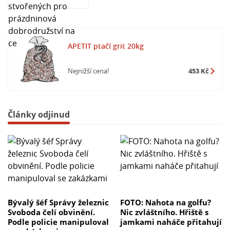
APETIT ptačí grit 20kg
Nejnižší cena!
453 Kč
Články odjinud
Bývalý šéf Správy železnic
FOTO: Nahota na golfu?
Svoboda čelí obvinění.
Nic zvláštního. Hřiště s
Podle policie manipuloval
jamkami naháče přitahují