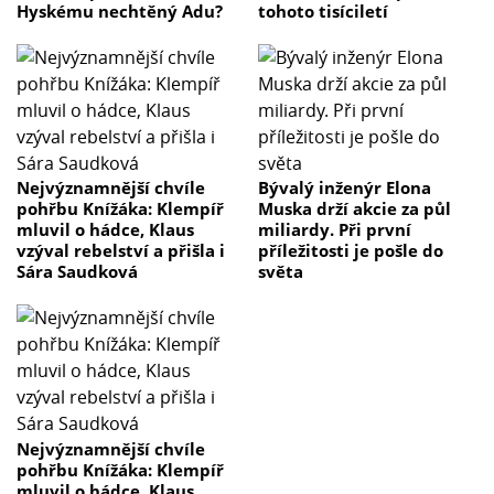
Hyskému nechtěný Adu?
tohoto tisíciletí
Nejvýznamnější chvíle
Bývalý inženýr Elona
pohřbu Knížáka: Klempíř
Muska drží akcie za půl
mluvil o hádce, Klaus
miliardy. Při první
vzýval rebelství a přišla i
příležitosti je pošle do
Sára Saudková
světa
Nejvýznamnější chvíle
pohřbu Knížáka: Klempíř
mluvil o hádce, Klaus