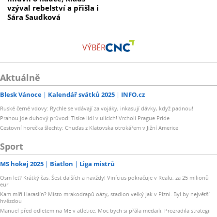
vzýval rebelství a přišla i
Sára Saudková
VÝBĚR
Aktuálně
Blesk Vánoce
Kalendář svátků 2025
INFO.cz
Ruské černé vdovy: Rychle se vdávají za vojáky, inkasují dávky, když padnou!
Prahou jde duhový průvod: Tisíce lidí v ulicích! Vrcholí Prague Pride
Cestovní horečka šlechty: Chuďas z Klatovska otrokářem v Jižní Americe
Sport
MS hokej 2025
Biatlon
Liga mistrů
Osm let? Krátký čas. Šest dalších a navždy! Vinícius pokračuje v Realu, za 25 milionů
eur
Kam míří Haraslín? Místo mrakodrapů oázy, stadion velký jak v Plzni. Byl by největší
hvězdou
Manuel před odletem na ME v atletice: Moc bych si přála medaili. Prozradila strategii