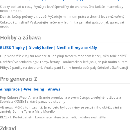
Sladký poklad u cesty: Využijte letní špendlíky do tvarohového koláče, marmelády
nebo kompotu
Domácí kečup pečený v troubě: Vyžaduje minimum práce a chutná lépe než vařený
Cuketová zmrzlina? Vyzkoušejte nečekaný letní hit a geniální způsob, jak zpracovat
úrodu
Hobby a zábava
BLESK Tlapky
Divoký kačer
Netflix filmy a seriály
Filip Vondrášek: V Jižní Americe si lidé plují životem mnohem lehčeji, věci tolik neřeší
Osvěžení ve Schladmingu: Lamy, ferraty i koulovačka v létě jsou jen pár hodin autem
Přibývá paniky na dovolené: Vnuka paní Soni v hotelu poštípaly štěnice! Lékaři varují
Pro generaci Z
#inspirace
#wellbeing
#news
Pop Culture Wrap: Ariana Grande promluvila o svém ústupu z veřejného života a
Sophia z KATSEYE si dává pauzu od skupiny
Alt news: MGK v tom zas lítá, Jared Leto byl obviněný ze sexuálního obtěžování a
zemřely Bonnie Tyler a Mary Morello
RECEPT: Perfektní letní kombinace, které tě zchladí, i kdybys nechtěl*a
Zdraví