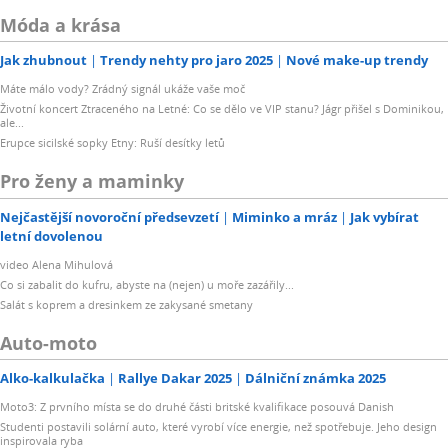
Móda a krása
Jak zhubnout
Trendy nehty pro jaro 2025
Nové make-up trendy
Máte málo vody? Zrádný signál ukáže vaše moč
Životní koncert Ztraceného na Letné: Co se dělo ve VIP stanu? Jágr přišel s Dominikou,
ale...
Erupce sicilské sopky Etny: Ruší desítky letů
Pro ženy a maminky
Nejčastější novoroční předsevzetí
Miminko a mráz
Jak vybírat
letní dovolenou
video Alena Mihulová
Co si zabalit do kufru, abyste na (nejen) u moře zazářily...
Salát s koprem a dresinkem ze zakysané smetany
Auto-moto
Alko-kalkulačka
Rallye Dakar 2025
Dálniční známka 2025
Moto3: Z prvního místa se do druhé části britské kvalifikace posouvá Danish
Studenti postavili solární auto, které vyrobí více energie, než spotřebuje. Jeho design
inspirovala ryba