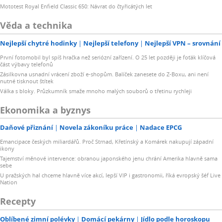
Mototest Royal Enfield Classic 650: Návrat do čtyřicátých let
Věda a technika
Nejlepší chytré hodinky
Nejlepší telefony
Nejlepší VPN – srovnání
První fotomobil byl spíš hračka než seriózní zařízení. O 25 let později je foťák klíčová
část výbavy telefonů
Zásilkovna usnadní vrácení zboží e-shopům. Balíček zanesete do Z-Boxu, ani není
nutné tisknout štítek
Válka s bloky. Průzkumník smaže mnoho malých souborů o třetinu rychleji
Ekonomika a byznys
Daňové přiznání
Novela zákoníku práce
Nadace EPCG
Emancipace českých miliardářů. Proč Strnad, Křetínský a Komárek nakupují západní
ikony
Tajemství měnové intervence: obranou japonského jenu chrání Amerika hlavně sama
sebe
U pražských hal chceme hlavně více akcí, lepší VIP i gastronomii, říká evropský šéf Live
Nation
Recepty
Oblíbené zimní polévky
Domácí pekárny
Jídlo podle horoskopu