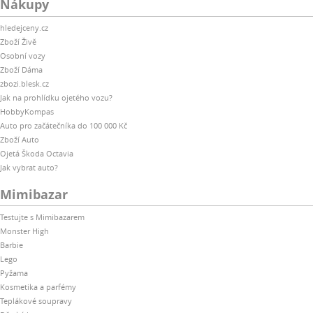
Nákupy
hledejceny.cz
Zboží Živě
Osobní vozy
Zboží Dáma
zbozi.blesk.cz
Jak na prohlídku ojetého vozu?
HobbyKompas
Auto pro začátečníka do 100 000 Kč
Zboží Auto
Ojetá Škoda Octavia
Jak vybrat auto?
Mimibazar
Testujte s Mimibazarem
Monster High
Barbie
Lego
Pyžama
Kosmetika a parfémy
Teplákové soupravy