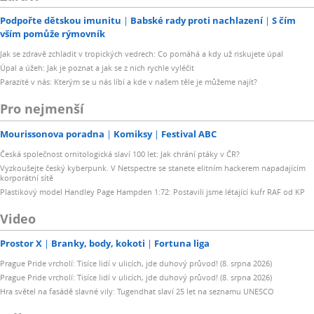
Podpořte dětskou imunitu
Babské rady proti nachlazení
S čím
vším pomůže rýmovník
Jak se zdravě zchladit v tropických vedrech: Co pomáhá a kdy už riskujete úpal
Úpal a úžeh: Jak je poznat a jak se z nich rychle vyléčit
Parazité v nás: Kterým se u nás líbí a kde v našem těle je můžeme najít?
Pro nejmenší
Mourissonova poradna
Komiksy
Festival ABC
Česká společnost ornitologická slaví 100 let: Jak chrání ptáky v ČR?
Vyzkoušejte český kyberpunk. V Netspectre se stanete elitním hackerem napadajícím
korporátní sítě
Plastikový model Handley Page Hampden 1:72: Postavili jsme létající kufr RAF od KP
Video
Prostor X
Branky, body, kokoti
Fortuna liga
Prague Pride vrcholí: Tisíce lidí v ulicích, jde duhový průvod! (8. srpna 2026)
Prague Pride vrcholí: Tisíce lidí v ulicích, jde duhový průvod! (8. srpna 2026)
Hra světel na fasádě slavné vily: Tugendhat slaví 25 let na seznamu UNESCO