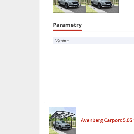
Avenberg Carport je nejen praktick
designovým prvkem, který skvěle dop
jistotu, že vaše auto bude chráněno
Parametry
Výrobce
Avenberg Carport 5,05 