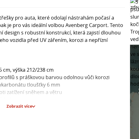
střešky pro auta, které odolají nástrahám počasí a
ak je pro vás ideální volbou Avenberg Carport. Tento
design s robustní konstrukcí, která zajistí dlouhou
eho vozidla před UV zářením, korozi a nepřízní
05 cm, výška 212/238 cm
 profilů s práškovou barvou odolnou vůči korozi
lykarbonátu tloušťky 6 mm
ti zatížení sněhem a větru
dkladu
Zobrazit více
 češtině