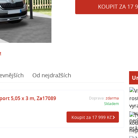
KOUPIT ZA 17 9
2
evnějších
Od nejdražších
Ur
ort 5,05 x 3 m, Za17089
Doprava:
zdarma
Skladem
Koupit za 17 999 Kč