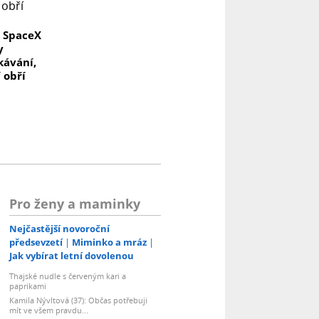
y SpaceX
y
kávání,
 obří
I
Pro ženy a maminky
Nejčastější novoroční
předsevzetí
Miminko a mráz
Jak vybírat letní dovolenou
Thajské nudle s červeným kari a
paprikami
Kamila Nývltová (37): Občas potřebuji
mít ve všem pravdu...