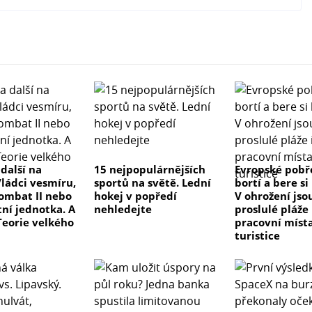
 další na
15 nejpopulárnějších
Evropské pobře
Vládci vesmíru,
sportů na světě. Lední
bortí a bere s
ombat II nebo
hokej v popředí
V ohrožení jso
itní jednotka. A
nehledejte
proslulé pláže 
Teorie velkého
pracovní míst
turistice