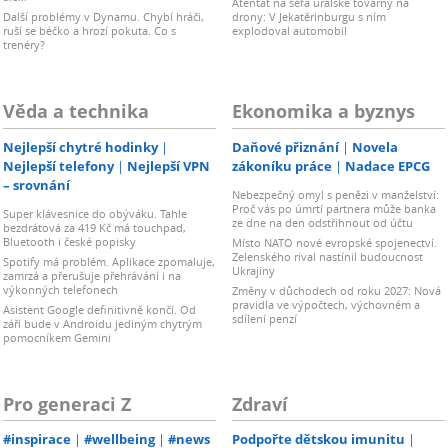
Atentát na šéfa uralské továrny na
Další problémy v Dynamu. Chybí hráči,
drony: V Jekatěrinburgu s ním
ruší se béčko a hrozí pokuta. Co s
explodoval automobil
trenéry?
Věda a technika
Ekonomika a byznys
Nejlepší chytré hodinky
Daňové přiznání
Novela
Nejlepší telefony
Nejlepší VPN
zákoníku práce
Nadace EPCG
– srovnání
Nebezpečný omyl s penězi v manželství:
Proč vás po úmrtí partnera může banka
Super klávesnice do obýváku. Tahle
ze dne na den odstřihnout od účtu
bezdrátová za 419 Kč má touchpad,
Bluetooth i české popisky
Místo NATO nové evropské spojenectví.
Zelenského rival nastínil budoucnost
Spotify má problém. Aplikace zpomaluje,
Ukrajiny
zamrzá a přerušuje přehrávání i na
výkonných telefonech
Změny v důchodech od roku 2027: Nová
pravidla ve výpočtech, výchovném a
Asistent Google definitivně končí. Od
sdílení penzí
září bude v Androidu jediným chytrým
pomocníkem Gemini
Pro generaci Z
Zdraví
#inspirace
#wellbeing
#news
Podpořte dětskou imunitu