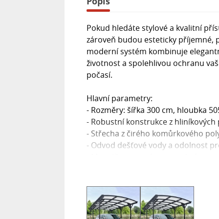
Popis
Pokud hledáte stylové a kvalitní pří
zároveň budou esteticky příjemné, p
moderní systém kombinuje elegantní 
životnost a spolehlivou ochranu vaš
počasí.
Hlavní parametry:
- Rozměry: šířka 300 cm, hloubka 5
- Robustní konstrukce z hliníkových
- Střecha z čirého komůrkového po
- Odvod dešťové vody a odolnost pro
- Montáž na rovném zpevněném po
- Barva: Antracit
- Materiál: hliník a polykarbonát
- Dodáváno v demontu s návodem v
- Záruka 2 roky