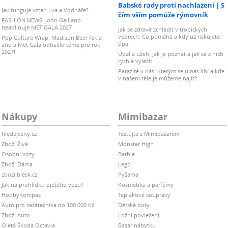
Babské rady proti nachlazení
S
Jak funguje vztah Lva a Vodnáře?
čím vším pomůže rýmovník
FASHION NEWS: John Galliano
headlinuje MET GALA 2027
Jak se zdravě zchladit v tropických
vedrech: Co pomáhá a kdy už riskujete
Pop Culture Wrap: Madison Beer řekla
úpal
ano a Met Gala odhalilo téma pro rok
2027!
Úpal a úžeh: Jak je poznat a jak se z nich
rychle vyléčit
Parazité v nás: Kterým se u nás líbí a kde
v našem těle je můžeme najít?
Nákupy
Mimibazar
hledejceny.cz
Testujte s Mimibazarem
Zboží Živě
Monster High
Osobní vozy
Barbie
Zboží Dáma
Lego
zbozi.blesk.cz
Pyžama
Jak na prohlídku ojetého vozu?
Kosmetika a parfémy
HobbyKompas
Teplákové soupravy
Auto pro začátečníka do 100 000 Kč
Dětské boty
Zboží Auto
Ložní povlečení
Ojetá Škoda Octavia
Bazar nábytku