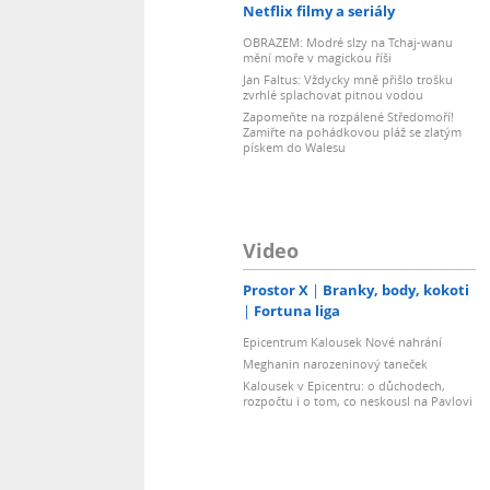
Netflix filmy a seriály
OBRAZEM: Modré slzy na Tchaj-wanu
mění moře v magickou říši
Jan Faltus: Vždycky mně přišlo trošku
zvrhlé splachovat pitnou vodou
Zapomeňte na rozpálené Středomoří!
Zamiřte na pohádkovou pláž se zlatým
pískem do Walesu
Video
Prostor X
Branky, body, kokoti
Fortuna liga
Epicentrum Kalousek Nové nahrání
Meghanin narozeninový taneček
Kalousek v Epicentru: o důchodech,
rozpočtu i o tom, co neskousl na Pavlovi