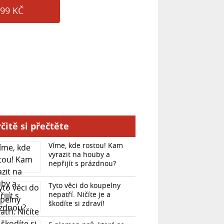
99 KČ
čitě si přečtěte
Víme, kde rostou! Kam
vyrazit na houby a
nepřijít s prázdnou?
Tyto věci do koupelny
nepatří. Ničíte je a
škodíte si zdraví!