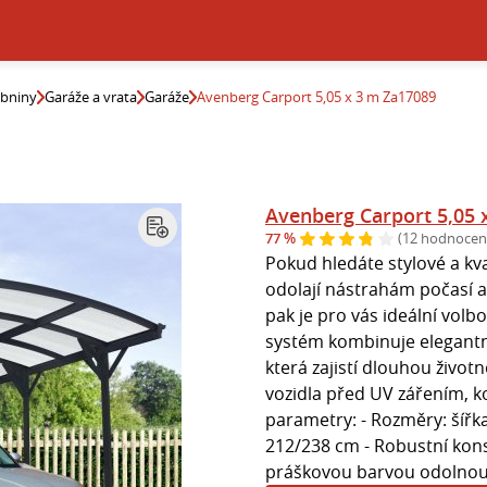
ebniny
Garáže a vrata
Garáže
Avenberg Carport 5,05 x 3 m Za17089
Avenberg Carport 5,05 
77 %
(12 hodnocen
Pokud hledáte stylové a kva
odolají nástrahám počasí a
pak je pro vás ideální vol
systém kombinuje elegantní
která zajistí dlouhou živo
vozidla před UV zářením, ko
parametry: - Rozměry: šířk
212/238 cm - Robustní konst
práškovou barvou odolnou