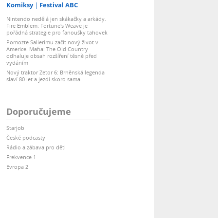
Komiksy
Festival ABC
Nintendo nedělá jen skákačky a arkády.
Fire Emblem: Fortune's Weave je
pořádná strategie pro fanoušky tahovek
Pomozte Salierimu začít nový život v
Americe. Mafia: The Old Country
odhaluje obsah rozšíření těsně před
vydáním
Nový traktor Zetor 6: Brněnská legenda
slaví 80 let a jezdí skoro sama
Doporučujeme
Starjob
České podcasty
Rádio a zábava pro děti
Frekvence 1
Evropa 2