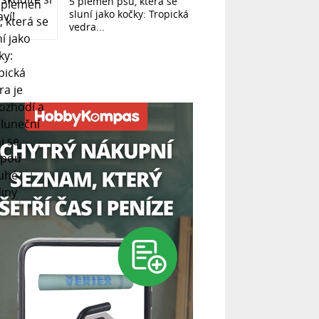
5 plemen psů, která se
sluní jako kočky: Tropická
vedra...