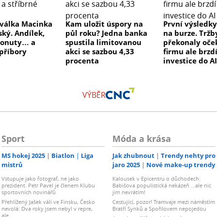
válka Macinka
Kam uložit úspory na
První výsledk
ský. Andílek,
půl roku? Jedna banka
na burze. Tržb
donuty… a
spustila limitovanou
překonaly oče
 příbory
akci se sazbou 4,33
firmu ale brzdí
procenta
investice do A
VÝBĚR
Sport
Móda a krása
MS hokej 2025
Biatlon
Liga
Jak zhubnout
Trendy nehty pro
mistrů
jaro 2025
Nové make-up trendy
Vstupuje jako fotograf, ne jako
Kalousek v Epicentru o důchodech:
prezident. Petr Pavel je členem Klubu
Babišova populistická nekázeň …ale nic
sportovních novinářů
jim nevrátím!
Přehlížený Jašek válí ve Finsku, Česko
Cestující, pozor! Tramvaje mezi náměstím
nevolá: Dva roky jsem nebyl v repre,
Bratří Synků a Spořilovem nepojedou
ale…