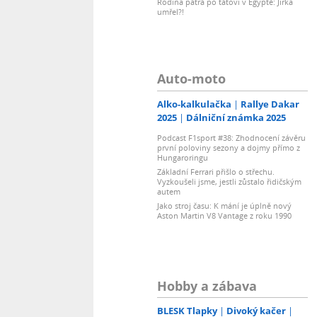
Rodina pátrá po tátovi v Egyptě: Jirka
umřel?!
Auto-moto
Alko-kalkulačka
Rallye Dakar
2025
Dálniční známka 2025
Podcast F1sport #38: Zhodnocení závěru
první poloviny sezony a dojmy přímo z
Hungaroringu
Základní Ferrari přišlo o střechu.
Vyzkoušeli jsme, jestli zůstalo řidičským
autem
Jako stroj času: K mání je úplně nový
Aston Martin V8 Vantage z roku 1990
Hobby a zábava
BLESK Tlapky
Divoký kačer