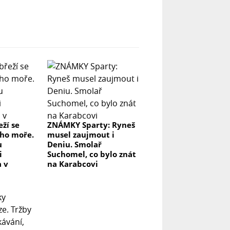
ží se
ZNÁMKY Sparty: Ryneš
i ho moře.
musel zaujmout i
u
Deniu. Smolař
i
Suchomel, co bylo znát
a v
na Karabcovi