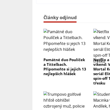
Články odjinud
Památné duo Poulíček
Netflix a
a Tittelbach.
víkend: 
Připomeňte si jejich 13
Mortal K
nejlepších hlášek
seriál El
spin-off 
třesku