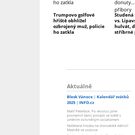
Trumpovo golfové
Studená 
hřiště obhlížel
vs. Lipav
ozbrojený muž, policie
hulvát, 
ho zatkla
stříbrné
Aktuálně
Blesk Vánoce
Kalendář svátků
2025
INFO.cz
Malíř Peterbok: Po revoluci jsme
promarnili šanci prorazit ve světě s
uměním ovlivněným socialismem
Nečekaná hrozba na chorvatské dálnici!
Medvěd ve vozovce