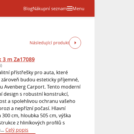
Blog
Nákupní seznam
Menu
Následující produkt
x 3 m Za17089
í)
litní přístřešky pro auta, které
 zároveň budou esteticky příjemné,
bou Avenberg Carport. Tento moderní
 design s robustní konstrukcí,
tnost a spolehlivou ochranu vašeho
rozi a nepřízní počasí. Hlavní
a 300 cm, hloubka 505 cm, výška
rukce z hliníkových profilů s
...
Celý popis