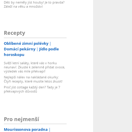
Děti by neměly jíst houby! Je to pravda?
Záleží na věku a množství
Recepty
Oblíbené zimní polévky
Domácí pekárny
Jídlo podle
horoskopu
Svěží letní saláty, které vás v horku
neunaví: Zkuste k zelenině přidat ovoce,
výsledek vás mile překvapí!
Nejlepší nálev na nakládané okurky:
Čtyři recepty, které musíte letos zkusit!
Proč jíst cottage každý den? Tady je 7
překvapivých důvodů
Pro nejmenší
Mourissonova poradna