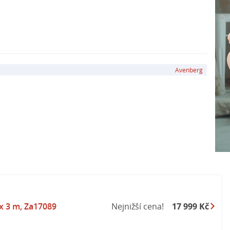
ým řešením pro ochranu vašeho vozidla, ale také
lní vaše exteriér. S tímto přístřeškem můžete mít
 bez kompromisů a s elegancí.
Avenberg
x 3 m, Za17089
Nejnižší cena!
17 999 Kč