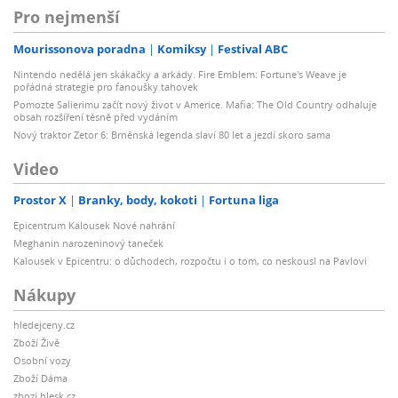
Pro nejmenší
Mourissonova poradna
Komiksy
Festival ABC
Nintendo nedělá jen skákačky a arkády. Fire Emblem: Fortune's Weave je
pořádná strategie pro fanoušky tahovek
Pomozte Salierimu začít nový život v Americe. Mafia: The Old Country odhaluje
obsah rozšíření těsně před vydáním
Nový traktor Zetor 6: Brněnská legenda slaví 80 let a jezdí skoro sama
Video
Prostor X
Branky, body, kokoti
Fortuna liga
Epicentrum Kalousek Nové nahrání
Meghanin narozeninový taneček
Kalousek v Epicentru: o důchodech, rozpočtu i o tom, co neskousl na Pavlovi
Nákupy
hledejceny.cz
Zboží Živě
Osobní vozy
Zboží Dáma
zbozi.blesk.cz