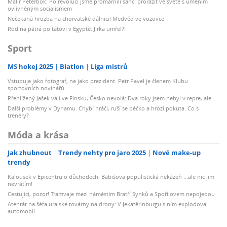
Malíř Peterbok: Po revoluci jsme promarnili šanci prorazit ve světě s uměním
ovlivněným socialismem
Nečekaná hrozba na chorvatské dálnici! Medvěd ve vozovce
Rodina pátrá po tátovi v Egyptě: Jirka umřel?!
Sport
MS hokej 2025
Biatlon
Liga mistrů
Vstupuje jako fotograf, ne jako prezident. Petr Pavel je členem Klubu
sportovních novinářů
Přehlížený Jašek válí ve Finsku, Česko nevolá: Dva roky jsem nebyl v repre, ale…
Další problémy v Dynamu. Chybí hráči, ruší se béčko a hrozí pokuta. Co s
trenéry?
Móda a krása
Jak zhubnout
Trendy nehty pro jaro 2025
Nové make-up
trendy
Kalousek v Epicentru o důchodech: Babišova populistická nekázeň …ale nic jim
nevrátím!
Cestující, pozor! Tramvaje mezi náměstím Bratří Synků a Spořilovem nepojedou
Atentát na šéfa uralské továrny na drony: V Jekatěrinburgu s ním explodoval
automobil