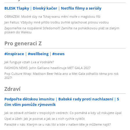
BLESK Tlapky
Divoký kačer
Netflix filmy a seriály
OBRAZEM: Modré slzy na Tchaj-wanu mění moře v magickou říši
Jan Faltus: Vždycky mně přišlo trošku zvrhlé splachovat pitnou vodou
Zapomeňte na rozpálené Středomoří! Zamiřte na pohádkovou pláž se zlatým
pískem do Walesu
Pro generaci Z
#inspirace
#wellbeing
#news
Jak funguje vztah Lva a Vodnáře?
FASHION NEWS: John Galliano headlinuje MET GALA 2027
Pop Culture Wrap: Madison Beer řekla ano a Met Gala odhalilo téma pro rok
2027!
Zdraví
Podpořte dětskou imunitu
Babské rady proti nachlazení
S
čím vším pomůže rýmovník
Jak se zdravě zchladit v tropických vedrech: Co pomáhá a kdy už riskujete úpal
Úpal a úžeh: Jak je poznat a jak se z nich rychle vyléčit
Parazité v nás: Kterým se u nás líbí a kde v našem těle je můžeme najít?