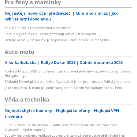
Pro ženy a maminky
Nejčastější novoroční předsevzetí
Miminko a mráz
Jak
vybírat letní dovolenou
Thajské nudle s červeným kari a paprikami
Kamila Nývltová (37): Občas potřebuji mít ve všem pravdu...
Děti by neměly jíst houby! Je to pravda? Záleží na věku a množství
Auto-moto
Alko-kalkulačka
Rallye Dakar 2025
Dálniční známka 2025
Podcast F1sport #38: Zhodnocení závěru první poloviny sezony a dojmy přímo z
Hungaroringu
Základní Ferrari přišlo o střechu. Vyzkoušeli jsme, jestli zůstalo řidičským autem
Jako stroj času: K mání je úplně nový Aston Martin V8 Vantage z roku 1990
Věda a technika
Nejlepší chytré hodinky
Nejlepší telefony
Nejlepší VPN –
srovnání
Super klávesnice do obýváku. Tahle bezdrátová za 419 Kč má touchpad,
Bluetooth i české popisky
Spotify má problém. Aplikace zpomaluje, zamrzá a přerušuje přehrávání i na