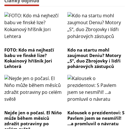
Články odjinud
FOTO: Kdo má nejhezčí
Kdo na startu mohl
babu ve finské lize?
zaujmout Deniu? Motory
Kokainový hříšník Jori
„S“, duo Zbrojovky i lídři
Lehterä
pohárových zástupců
Nejde jen o počasí. El Niňo
Kalousek o prezidentovi: S
může během měsíců
Pavlem jsem se nesmířil!
zdražit potraviny po
...a promluvil o návratu
celém světě