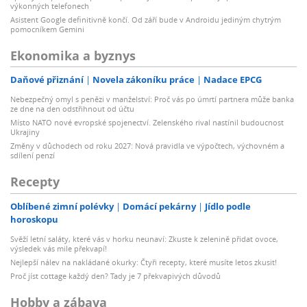
výkonných telefonech
Asistent Google definitivně končí. Od září bude v Androidu jediným chytrým
pomocníkem Gemini
Ekonomika a byznys
Daňové přiznání
Novela zákoníku práce
Nadace EPCG
Nebezpečný omyl s penězi v manželství: Proč vás po úmrtí partnera může banka
ze dne na den odstřihnout od účtu
Místo NATO nové evropské spojenectví. Zelenského rival nastínil budoucnost
Ukrajiny
Změny v důchodech od roku 2027: Nová pravidla ve výpočtech, výchovném a
sdílení penzí
Recepty
Oblíbené zimní polévky
Domácí pekárny
Jídlo podle
horoskopu
Svěží letní saláty, které vás v horku neunaví: Zkuste k zelenině přidat ovoce,
výsledek vás mile překvapí!
Nejlepší nálev na nakládané okurky: Čtyři recepty, které musíte letos zkusit!
Proč jíst cottage každý den? Tady je 7 překvapivých důvodů
Hobby a zábava