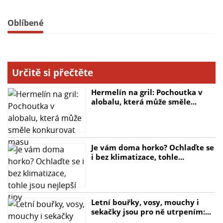
Oblíbené
Určitě si přečtěte
Hermelín na gril: Pochoutka v
alobalu, která může směle...
Je vám doma horko? Ochlaďte se
i bez klimatizace, tohle...
Letní bouřky, vosy, mouchy i
sekačky jsou pro ně utrpením:...