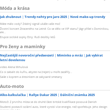
Móda a krása
Jak zhubnout
Trendy nehty pro jaro 2025
Nové make-up trendy
Máte málo vody? Zrádný signál ukáže vaše moč
Životní koncert Ztraceného na Letné: Co se dělo ve VIP stanu? Jágr přišel s Dominikou,
ale...
Erupce sicilské sopky Etny: Ruší desítky letů
Pro ženy a maminky
Nejčastější novoroční předsevzetí
Miminko a mráz
Jak vybírat
letní dovolenou
video Alena Mihulová
Co si zabalit do kufru, abyste na (nejen) u moře zazářily...
Salát s koprem a dresinkem ze zakysané smetany
Auto-moto
Alko-kalkulačka
Rallye Dakar 2025
Dálniční známka 2025
Moto3: Z prvního místa se do druhé části britské kvalifikace posouvá Danish
Studenti postavili solární auto, které vyrobí více energie, než spotřebuje. Jeho design