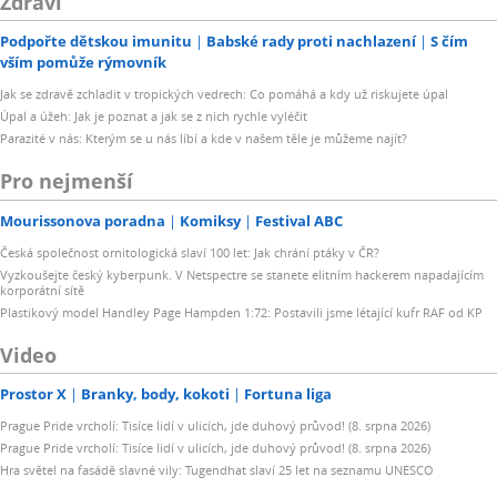
Zdraví
Podpořte dětskou imunitu
Babské rady proti nachlazení
S čím
vším pomůže rýmovník
Jak se zdravě zchladit v tropických vedrech: Co pomáhá a kdy už riskujete úpal
Úpal a úžeh: Jak je poznat a jak se z nich rychle vyléčit
Parazité v nás: Kterým se u nás líbí a kde v našem těle je můžeme najít?
Pro nejmenší
Mourissonova poradna
Komiksy
Festival ABC
Česká společnost ornitologická slaví 100 let: Jak chrání ptáky v ČR?
Vyzkoušejte český kyberpunk. V Netspectre se stanete elitním hackerem napadajícím
korporátní sítě
Plastikový model Handley Page Hampden 1:72: Postavili jsme létající kufr RAF od KP
Video
Prostor X
Branky, body, kokoti
Fortuna liga
Prague Pride vrcholí: Tisíce lidí v ulicích, jde duhový průvod! (8. srpna 2026)
Prague Pride vrcholí: Tisíce lidí v ulicích, jde duhový průvod! (8. srpna 2026)
Hra světel na fasádě slavné vily: Tugendhat slaví 25 let na seznamu UNESCO