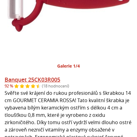
Galerie 1/4
Banquet 25CK03R005
92 %
(18 hodnocení)
Svěřte své krájení do rukou profesionálů s škrabkou 14
cm GOURMET CERAMIA ROSSA! Tato kvalitní škrabka je
vybavena bílým keramickým ostřím s délkou 4 cm a
tloušťkou 0,8 mm, které je vyrobeno z oxidu
zirkoničitého. Díky tomu ostří vydrží velmi dlouho ostré
a zároveň nezničí vitamíny a enzymy obsažené v
potravinách. Ergonomická plastová rukojeť červené