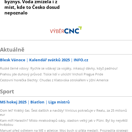
byznys. Voda zmizela i z
míst, kde to Česko dosud
nepoznalo
VÝBĚR
Aktuálně
Blesk Vánoce
Kalendář svátků 2025
INFO.cz
Ruské černé vdovy: Rychle se vdávají za vojáky, inkasují dávky, když padnou!
Prahou jde duhový průvod: Tisíce lidí v ulicích! Vrcholí Prague Pride
Cestovní horečka šlechty: Chuďas z Klatovska otrokářem v Jižní Americe
Sport
MS hokej 2025
Biatlon
Liga mistrů
Osm let? Krátký čas. Šest dalších a navždy! Vinícius pokračuje v Realu, za 25 milionů
eur
Kam míří Haraslín? Místo mrakodrapů oázy, stadion velký jak v Plzni. Byl by největší
hvězdou
Manuel před odletem na ME v atletice: Moc bych si přála medaili. Prozradila strategii