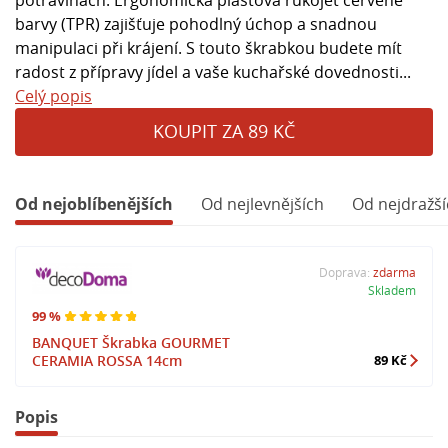
barvy (TPR) zajišťuje pohodlný úchop a snadnou
manipulaci při krájení. S touto škrabkou budete mít
radost z přípravy jídel a vaše kuchařské dovednosti...
Celý popis
KOUPIT ZA 89 KČ
Od nejoblíbenějších
Od nejlevnějších
Od nejdražší
Doprava:
zdarma
Skladem
99 %
BANQUET Škrabka GOURMET
CERAMIA ROSSA 14cm
89 Kč
Popis