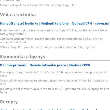
inspirovala ryba
Mototest Royal Enfield Classic 650: Návrat do čtyřicátých let
Věda a technika
Nejlepší chytré hodinky
Nejlepší telefony
Nejlepší VPN – srovnání
První fotomobil byl spíš hračka než seriózní zařízení. O 25 let později je foťák klíčová
část výbavy telefonů
Zásilkovna usnadní vrácení zboží e-shopům. Balíček zanesete do Z-Boxu, ani není
nutné tisknout štítek
Válka s bloky. Průzkumník smaže mnoho malých souborů o třetinu rychleji
Ekonomika a byznys
Daňové přiznání
Novela zákoníku práce
Nadace EPCG
Emancipace českých miliardářů. Proč Strnad, Křetínský a Komárek nakupují západní
ikony
Tajemství měnové intervence: obranou japonského jenu chrání Amerika hlavně sama
sebe
U pražských hal chceme hlavně více akcí, lepší VIP i gastronomii, říká evropský šéf Live
Nation
Recepty