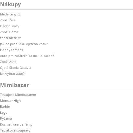
Nákupy
hledejceny.cz
Zboží Živě
Osobní vozy
Zboží Dáma
zbozi.blesk.cz
Jak na prohlídku ojetého vozu?
HobbyKompas
Auto pro začátečníka do 100 000 Kč
Zboží Auto
Ojetá Škoda Octavia
Jak vybrat auto?
Mimibazar
Testujte s Mimibazarem
Monster High
Barbie
Lego
Pyžama
Kosmetika a parfémy
Teplákové soupravy