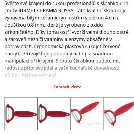
Svěřte své krájení do rukou profesionálů s škrabkou 14
cm GOURMET CERAMIA ROSSA! Tato kvalitní škrabka je
vybavena bílým keramickým ostřím s délkou 4 cm a
tloušťkou 0,8 mm, které je vyrobeno z oxidu
zirkoničitého. Díky tomu ostří vydrží velmi dlouho ostré
a zároveň nezničí vitamíny a enzymy obsažené v
potravinách. Ergonomická plastová rukojeť červené
barvy (TPR) zajišťuje pohodlný úchop a snadnou
manipulaci při krájení. S touto škrabkou budete mít
radost z přípravy jídel a vaše kuchařské dovednosti
půjdou hladce od ruky!
Zobrazit více
Hlavní parametry:
- Délka: 14 cm
- Materiál ostří: bílá keramika (oxid zirkoničitý)
- Délka ostří: 4 cm
- Tloušťka ostří: 0,8 mm
- Materiál rukojeti: plast (TPR)
- Barva rukojeti: červená