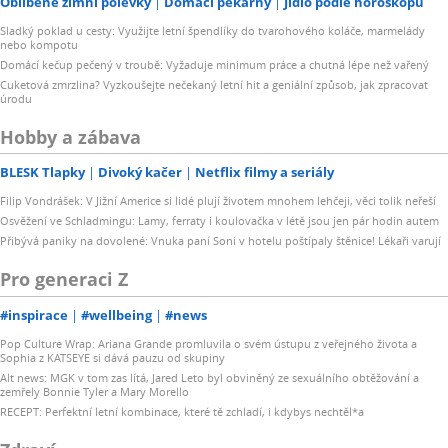
Oblíbené zimní polévky
Domácí pekárny
Jídlo podle horoskopu
Sladký poklad u cesty: Využijte letní špendlíky do tvarohového koláče, marmelády
nebo kompotu
Domácí kečup pečený v troubě: Vyžaduje minimum práce a chutná lépe než vařený
Cuketová zmrzlina? Vyzkoušejte nečekaný letní hit a geniální způsob, jak zpracovat
úrodu
Hobby a zábava
BLESK Tlapky
Divoký kačer
Netflix filmy a seriály
Filip Vondrášek: V Jižní Americe si lidé plují životem mnohem lehčeji, věci tolik neřeší
Osvěžení ve Schladmingu: Lamy, ferraty i koulovačka v létě jsou jen pár hodin autem
Přibývá paniky na dovolené: Vnuka paní Soni v hotelu poštípaly štěnice! Lékaři varují
Pro generaci Z
#inspirace
#wellbeing
#news
Pop Culture Wrap: Ariana Grande promluvila o svém ústupu z veřejného života a
Sophia z KATSEYE si dává pauzu od skupiny
Alt news: MGK v tom zas lítá, Jared Leto byl obviněný ze sexuálního obtěžování a
zemřely Bonnie Tyler a Mary Morello
RECEPT: Perfektní letní kombinace, které tě zchladí, i kdybys nechtěl*a