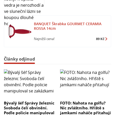
BANQUET Škrabka GOURMET CERAMIA
ROSSA 14cm
Nejnižší cena!
89 Kč
Články odjinud
Bývalý šéf Správy železnic
FOTO: Nahota na golfu?
Svoboda čelí obvinění.
Nic zvláštního. Hřiště s
Podle policie manipuloval
jamkami naháče přitahují