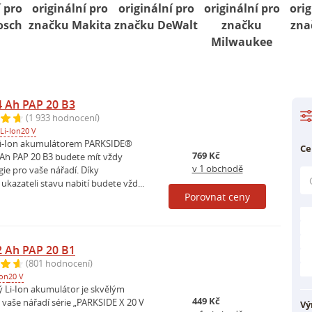
í pro
originální pro
originální pro
originální pro
orig
osch
značku Makita
značku DeWalt
značku
zna
Milwaukee
 Ah PAP 20 B3
(1 933 hodnocení)
Li-Ion
20 V
i-Ion akumulátorem PARKSIDE®
Ce
769 Kč
Ah PAP 20 B3 budete mít vždy
v 1 obchodě
ie pro vaše nářadí. Díky
kazateli stavu nabití budete vžd...
Porovnat ceny
 Ah PAP 20 B1
(801 hodnocení)
Ion
20 V
 Li-Ion akumulátor je skvělým
449 Kč
vaše nářadí série „PARKSIDE X 20 V
Vý