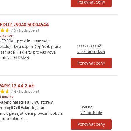
Porovnat ceny
 FDUZ 79040 50004544
(157 hodnocení)
20 V
4 Ah
R 20V | pro dílnu i zahradu
999 - 1 399 Kč
, ekologický a úsporný způsob práce
v 20 obchodech
či zahradě? Pak je tu pro vás nová
načky FIELDMAN...
Porovnat ceny
APK 12 A4 2 Ah
(147 hodnocení)
i-Ion
20 V
vašeho nářadí s akumulátorem
350 Kč
hnologií Cell Balancing. Tato
v 1 obchodě
hnologie zajistí delší provozní dobu a
t akumulátoru...
Porovnat ceny