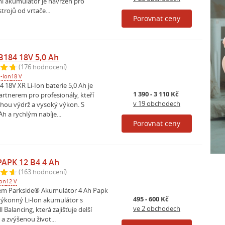
ní akumulátor je navržen pro
trojů od vrtače...
Porovnat ceny
184 18V 5,0 Ah
(176 hodnocení)
i-Ion
18 V
18V XR Li-Ion baterie 5,0 Ah je
1 390 - 3 110 Kč
rtnerem pro profesionály, kteří
v 19 obchodech
uhou výdrž a vysoký výkon. S
Ah a rychlým nabíje...
Porovnat ceny
APK 12 B4 4 Ah
(163 hodnocení)
Ion
12 V
em Parkside® Akumulátor 4 Ah Papk
495 - 600 Kč
 výkonný Li-Ion akumulátor s
ve 2 obchodech
l Balancing, která zajišťuje delší
a zvýšenou život...