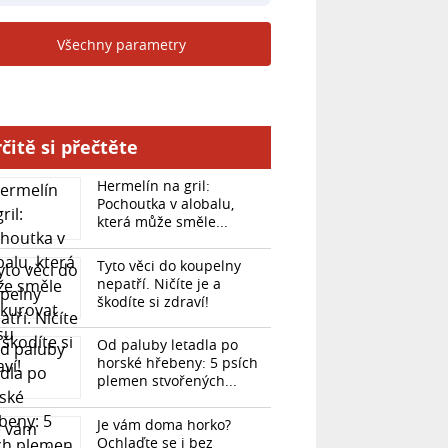
Všechny parametry
čitě si přečtěte
Hermelín na gril:
Pochoutka v alobalu,
která může směle...
Tyto věci do koupelny
nepatří. Ničíte je a
škodíte si zdraví!
Od paluby letadla po
horské hřebeny: 5 psích
plemen stvořených...
Je vám doma horko?
Ochlaďte se i bez