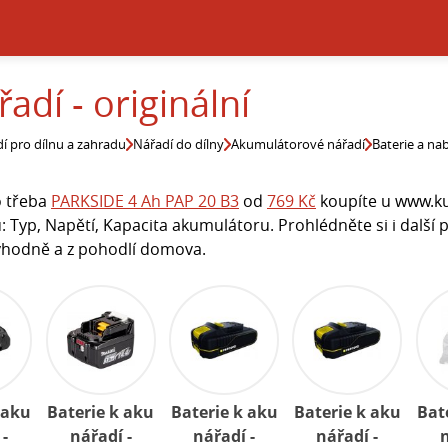
adí - originální
í pro dílnu a zahradu
Nářadí do dílny
Akumulátorové nářadí
Baterie a na
ko třeba
PARKSIDE 4 Ah PAP 20 B3
od
769 Kč
koupíte u www.ku
 Typ, Napětí, Kapacita akumulátoru. Prohlédněte si i další p
ýhodně a z pohodlí domova.
 aku
Baterie k aku
Baterie k aku
Baterie k aku
Bat
 -
nářadí -
nářadí -
nářadí -
n