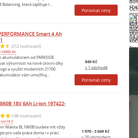
 Balancing, která zajišťuje r...
Porovnat ceny
PERFORMANCE Smart 4 Ah
B1
(212 hodnocení)
 V
4000 Ah
on akumulátorem od PARKSIDE
849 Kč
at výkonnost na nové úrovni díky
v 1 obchodě
ogii a využití moderních 21700
 akumulátor vám umožňuj...
Porovnat ceny
860B 18V 6Ah Li-ion 197422-
(186 hodnocení)
i-Ion
18 V
em Makita BL1860B budete mít vždy
1 970 - 3 049 Kč
ie pro vaše práce doma i v práci.
v 20 obchodech