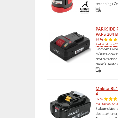
technologii Cell
PARKSIDE 
PAPS 204 
92 %
Parkside
Li-Ion
20
S novým Li-I
můžete očekáv
chytré technol
článků. Tento
Makita BL1
4
97 %
Makita
6000 Ah
L
S akumulátor
dostatek energ