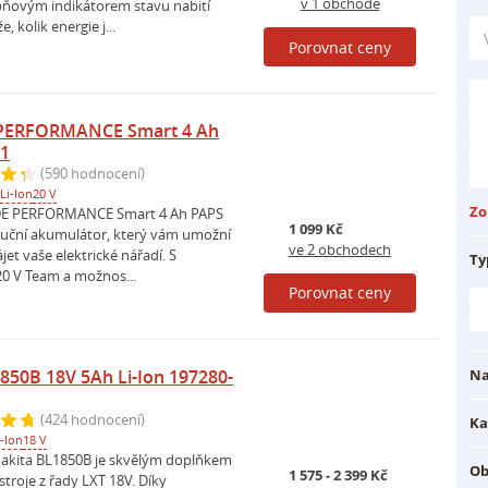
v 1 obchodě
pňovým indikátorem stavu nabití
 kolik energie j...
Porovnat ceny
PERFORMANCE Smart 4 Ah
A1
(590 hodnocení)
Li-Ion
20 V
Zo
E PERFORMANCE Smart 4 Ah PAPS
1 099 Kč
oluční akumulátor, který vám umožní
ve 2 obchodech
jet vaše elektrické nářadí. S
Ty
20 V Team a možnos...
Porovnat ceny
850B 18V 5Ah Li-Ion 197280-
Na
(424 hodnocení)
Ka
i-Ion
18 V
akita BL1850B je skvělým doplňkem
Ob
1 575 - 2 399 Kč
stroje z řady LXT 18V. Díky