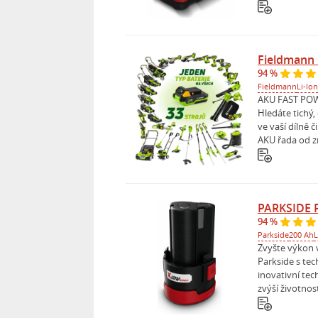
Fieldmann
94 %
Fieldmann
Li-Ion
AKU FAST POWE
Hledáte tichý
ve vaší dílně 
AKU řada od z
PARKSIDE P
94 %
Parkside
200 Ah
L
Zvyšte výkon 
Parkside s tec
inovativní tec
zvýší životnos