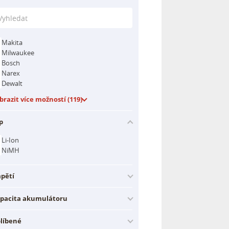
Makita
Milwaukee
Bosch
Narex
Dewalt
brazit více možností (119)
p
Li-Ion
NiMH
pětí
pacita akumulátoru
líbené