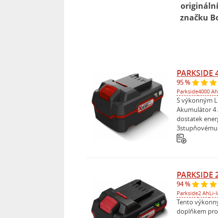
origináln
značku B
PARKSIDE 4
95 %
Parkside
4000 Ah
S výkonným L
Akumulátor 4 
dostatek energ
3stupňovému u
PARKSIDE 2
94 %
Parkside
2 Ah
Li-
Tento výkonný
doplňkem pro 