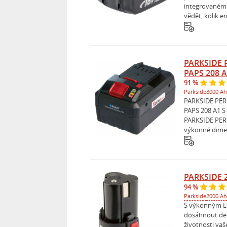
integrovanému
vědět, kolik en
PARKSIDE 
PAPS 208 
91 %
Parkside
8000 Ah
PARKSIDE PER
PAPS 208 A1 
PARKSIDE PER
výkonné dimenz
PARKSIDE 2
94 %
Parkside
2000 Ah
S výkonným L
dosáhnout del
životnosti va