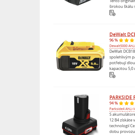
Tento originál
širokou škálu s
DeWalt DCB
96 %
Dewalt
5000 Ah
L
DeWalt DCB184 
spolehlivým pa
potřebují dlo
kapacitou 5,0 
PARKSIDE P
94 %
Parkside
4 Ah
Li-
S akumulátor
12 B4 získáte
technologií Cel
dobu provozu 