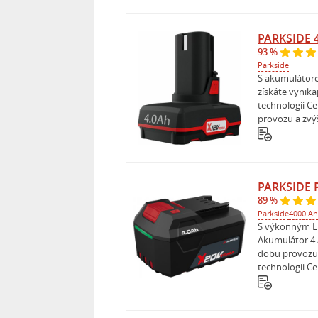
PARKSIDE 4
93 %
Parkside
S akumulátor
získáte vynika
technologii Cel
provozu a zvýš
PARKSIDE P
89 %
Parkside
4000 Ah
S výkonným L
Akumulátor 4 
dobu provozu 
technologii Cell