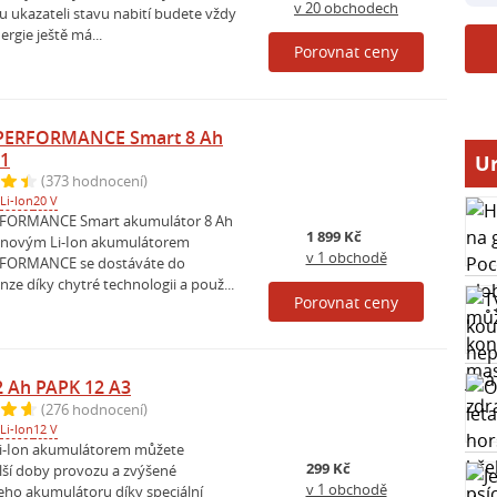
v 20 obchodech
 ukazateli stavu nabití budete vždy
ergie ještě má...
Porovnat ceny
PERFORMANCE Smart 8 Ah
A1
Ur
(373 hodnocení)
Li-Ion
20 V
FORMANCE Smart akumulátor 8 Ah
1 899 Kč
S novým Li-Ion akumulátorem
v 1 obchodě
FORMANCE se dostáváte do
e díky chytré technologii a použ...
Porovnat ceny
 Ah PAPK 12 A3
(276 hodnocení)
Li-Ion
12 V
i-Ion akumulátorem můžete
299 Kč
ší doby provozu a zvýšené
v 1 obchodě
šeho akumulátoru díky speciální