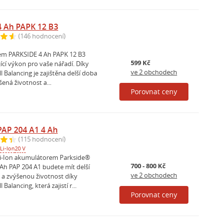
 Ah PAPK 12 B3
(146 hodnocení)
em PARKSIDE 4 Ah PAPK 12 B3
599 Kč
jící výkon pro vaše nářadí. Díky
ve 2 obchodech
l Balancing je zajištěna delší doba
ená životnost a...
Porovnat ceny
AP 204 A1 4 Ah
(115 hodnocení)
Li-Ion
20 V
i-Ion akumulátorem Parkside®
700 - 800 Kč
Ah PAP 204 A1 budete mít delší
ve 2 obchodech
a zvýšenou životnost díky
 Balancing, která zajistí r...
Porovnat ceny