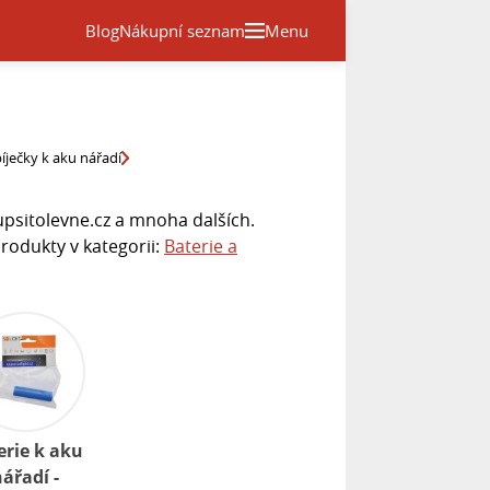
Blog
Nákupní seznam
Menu
bíječky k aku nářadí
psitolevne.cz a mnoha dalších.
rodukty v kategorii:
Baterie a
erie k aku
ářadí -