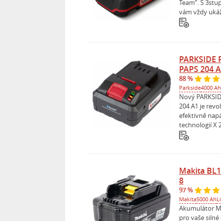
Team“. S 3stu
vám vždy ukáže,
PARKSIDE 
PAPS 204 
88 %
Parkside
4000 Ah
Nový PARKSID
204 A1 je rev
efektivně napá
technologií X 
Makita BL1
8
97 %
Makita
5000 Ah
L
Akumulátor M
pro vaše silné 