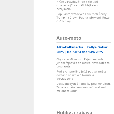
Hrůza v Havířově: Pes pokousal
chlapečka (2) ve tváři! Majitele to
nezajímalo
Popularita světových lídrů mezi Čechy:
Trump na úrovni Putina, překvapil Rutte
či Zelenskyj
Auto-moto
Alko-kalkulačka
Rallye Dakar
2025
Dálniční známka 2025
Chystané Mitsubishi Pajero nebude
jenom fajnovka do města. Nová fotka to
prozrazuje
Podle Antonelliho ještě potrvá, než se
dostane na úroveň Norrise a
Verstappena
Dostupné rychlé kombíky jsou minulostí.
Zábava s batohem dnes začíná až nad
milionem korun
Hobby a zábava