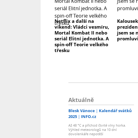
Netflix a další na
Kalousek
víkend: Vládci vesmíru,
preziden
Mortal Kombat II nebo
jsem se n
seriál Elitní jednotka. A
promluvi
spin-off Teorie velkého
třesku
Aktuálně
Blesk Vánoce
Kalendář svátků
2025
INFO.cz
Až 48 °C a příchod čtvrté vlny horka.
Výhled meteorologů na 10 dní
dovolenkáře nepotěší