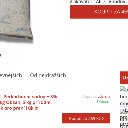
g aktivátor TAED - Vhodný..
KOUPIT ZA 46
3
evnějších
Od nejdražších
Ur
| Perkarbonát sodný + 3%
Doprava:
zdarma
 kg Obsah: 5 kg přírodní
Skladem
ek pro praní i úklid
Koupit za 469 Kč