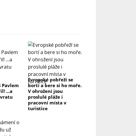
Evropské pobřeží se
S Pavlem
bortí a bere si ho moře.
! ...a
V ohrožení jsou
ávratu
proslulé pláže i
pracovní místa v
turistice