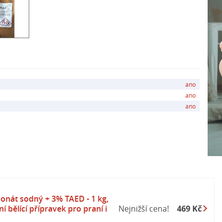
cí budete mít vždy čisté a svěží prostředí bez
edí.
ano
ano
ano
onát sodný + 3% TAED - 1 kg,
í bělící přípravek pro praní i
Nejnižší cena!
469 Kč