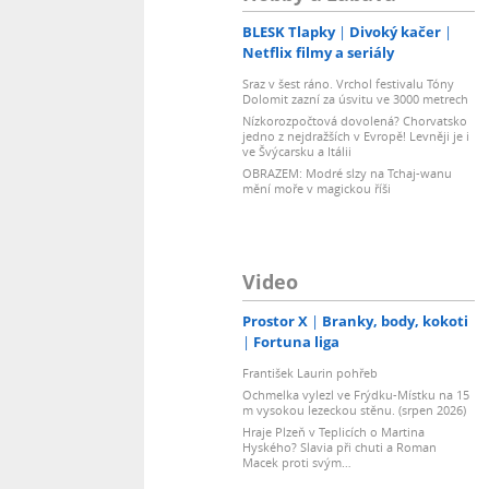
BLESK Tlapky
Divoký kačer
Netflix filmy a seriály
Sraz v šest ráno. Vrchol festivalu Tóny
Dolomit zazní za úsvitu ve 3000 metrech
Nízkorozpočtová dovolená? Chorvatsko
jedno z nejdražších v Evropě! Levněji je i
ve Švýcarsku a Itálii
OBRAZEM: Modré slzy na Tchaj-wanu
mění moře v magickou říši
Video
Prostor X
Branky, body, kokoti
Fortuna liga
František Laurin pohřeb
Ochmelka vylezl ve Frýdku-Místku na 15
m vysokou lezeckou stěnu. (srpen 2026)
Hraje Plzeň v Teplicích o Martina
Hyského? Slavia při chuti a Roman
Macek proti svým…