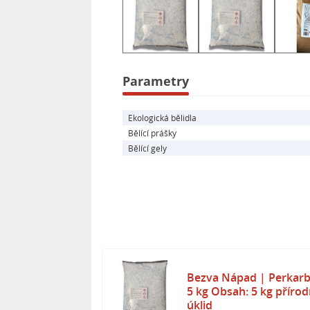
a zápachu v domácnosti. S jeho pomo
zbytečného zatížení životního prostř
Parametry
Ekologická bělidla
Bělící prášky
Bělící gely
Bezva Nápad | Perkarb
5 kg Obsah: 5 kg přírodn
úklid