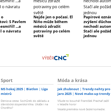
 o
Nejde jen o počasí. El
Papírové ozná
tovi: S Pavlem
Niňo může během
zvýšení důcho
esmířil! ...a
měsíců zdražit
nechodí autom
l o návratu
potraviny po celém
Stačí ale požá
světě
jednou
VÝBĚR
Sport
Móda a krása
MS hokej 2025
Biatlon
Liga
Jak zhubnout
Trendy nehty pro
mistrů
jaro 2025
Nové make-up trendy
Deniova cesta: Sochůrek do základu a
Všude to bouchá! František Prachař zažil
slávistická stoperská klika. Ukáže i na
v letadle horor
Chorého?
Veselá premiéra nové české komedie: