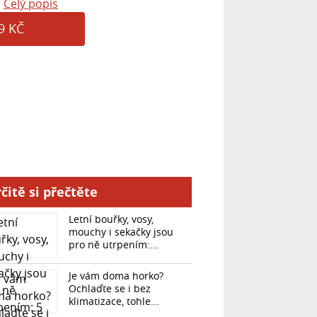
.
Celý popis
9 KČ
čitě si přečtěte
Letní bouřky, vosy,
mouchy i sekačky jsou
pro ně utrpením:...
Je vám doma horko?
Ochlaďte se i bez
klimatizace, tohle...