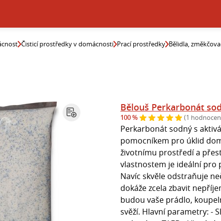
cnost
Čisticí prostředky v domácnosti
Prací prostředky
Bělidla, změkčova
Bělouš Perkarbonát so
100 %
(1 hodnocen
Perkarbonát sodný s aktiv
pomocníkem pro úklid domác
životnímu prostředí a přes
vlastnostem je ideální pro 
Navíc skvěle odstraňuje neč
dokáže zcela zbavit nepří
budou vaše prádlo, koupeln
svěží. Hlavní parametry: - 