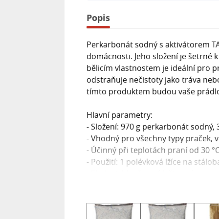
Popis
Perkarbonát sodný s aktivátorem T
domácnosti. Jeho složení je šetrné 
bělicím vlastnostem je ideální pro p
odstraňuje nečistoty jako tráva neb
tímto produktem budou vaše prádlo,
Hlavní parametry:
- Složení: 970 g perkarbonát sodný, 
- Vhodný pro všechny typy praček, 
- Účinný při teplotách praní od 30 °
- Použití: 1 polévková lžíce na stálob
- Ekologický a šetrný k životnímu pr
- Ideální pro odstraňování skvrn a
Perkarbonát sodný s aktivátorem TA