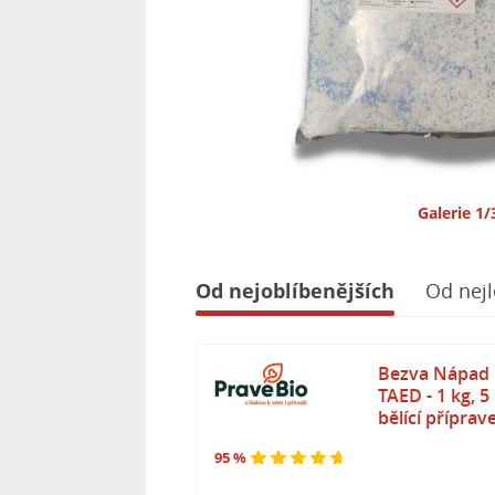
Galerie 1/
Od nejoblíbenějších
Od nejl
Bezva Nápad 
TAED - 1 kg, 5
bělící příprav
95 %