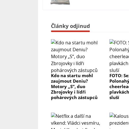
Články odjinud
Kdo na startu mohl
FOTO: Se
zaujmout Deniu?
Polonah
Motory „S“, duo
cheerlea
Zbrojovky i lídři
plavkách
pohárových zástupců
sluší