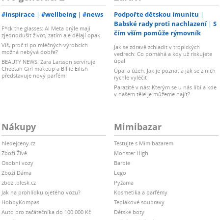
#inspirace
#wellbeing
#news
Podpořte dětskou imunitu
Babské rady proti nachlazení
S
F*ck the glasses: AI Meta brýle mají
čím vším pomůže rýmovník
zjednodušit život, zatím ale dělají opak
Víš, proč ti po mléčných výrobcích
Jak se zdravě zchladit v tropických
možná nebývá dobře?
vedrech: Co pomáhá a kdy už riskujete
úpal
BEAUTY NEWS: Zara Larsson servíruje
Cheetah Girl makeup a Billie Eilish
Úpal a úžeh: Jak je poznat a jak se z nich
představuje nový parfém!
rychle vyléčit
Parazité v nás: Kterým se u nás líbí a kde
v našem těle je můžeme najít?
Nákupy
Mimibazar
hledejceny.cz
Testujte s Mimibazarem
Zboží Živě
Monster High
Osobní vozy
Barbie
Zboží Dáma
Lego
zbozi.blesk.cz
Pyžama
Jak na prohlídku ojetého vozu?
Kosmetika a parfémy
HobbyKompas
Teplákové soupravy
Auto pro začátečníka do 100 000 Kč
Dětské boty