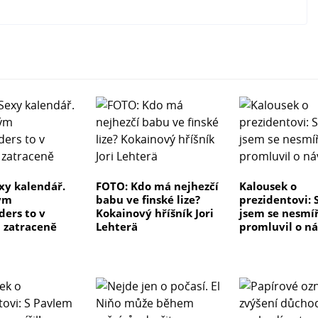
xy kalendář.
FOTO: Kdo má nejhezčí
Kalousek o
ým
babu ve finské lize?
prezidentovi: 
ders to v
Kokainový hříšník Jori
jsem se nesmířil
 zatraceně
Lehterä
promluvil o n