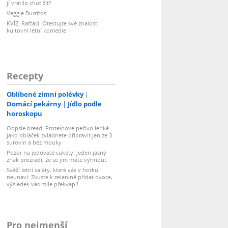
jí vrátilo chuť žít?
Veggie Burritos
KVÍZ: Rafťáci. Otestujte své znalosti
kultovní letní komedie
Recepty
Oblíbené zimní polévky
Domácí pekárny
Jídlo podle
horoskopu
Oopsie bread: Proteinové pečivo lehké
jako obláček zvládnete připravit jen ze 3
surovin a bez mouky
Pozor na jedovaté cukety! Jeden jasný
znak prozradí, že se jim máte vyhnout
Svěží letní saláty, které vás v horku
neunaví: Zkuste k zelenině přidat ovoce,
výsledek vás mile překvapí!
Pro nejmenší