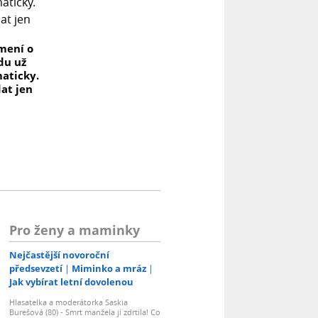
mení o
du už
aticky.
dat jen
Pro ženy a maminky
Nejčastější novoroční
předsevzetí
Miminko a mráz
Jak vybírat letní dovolenou
Hlasatelka a moderátorka Saskia
Burešová (80) - Smrt manžela ji zdrtila! Co