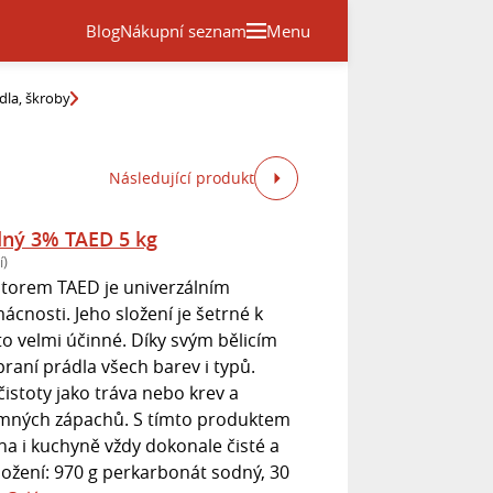
Blog
Nákupní seznam
Menu
dla, škroby
Následující produkt
dný 3% TAED 5 kg
í)
átorem TAED je univerzálním
nosti. Jeho složení je šetrné k
to velmi účinné. Díky svým bělicím
praní prádla všech barev i typů.
istoty jako tráva nebo krev a
jemných zápachů. S tímto produktem
a i kuchyně vždy dokonale čisté a
Složení: 970 g perkarbonát sodný, 30