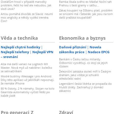
Ocelářům hrozí v případě marodky
Ramba líbala svého ex Mádla! Noční tah
problém, řešit ho teď ale nebudou. Jak
Prahou s šesti gramy v sáčku…
složí útok?
Zákaz koupání na Džbánu platí, problém
Artisu pomáhá divočák ze Slavie: neumí
se sinicemi má i Šeberák: Jak jsou na tom
moc anglicky a někdy vyděsí trenéra.
další pražská koupaliště?
Čím?
Věda a technika
Ekonomika a byznys
Nejlepší chytré hodinky
Daňové přiznání
Novela
Nejlepší telefony
Nejlepší VPN
zákoníku práce
Nadace EPCG
– srovnání
Bankám v Česku tečou miliardy.
Odborníci vysvětlují, co stojí za jejich
Alza má další variaci na Logitech MX
růstem
Master. Nová myš už nabídne i kolečko
se setrvačníkem
Železniční zakázka století míří k Českým
drahám. Jako vítěze je schválili
Modré bubliny iMessage i pro Android.
středočeští radní
Díky této aplikaci už jablíčkáři nepoznají,
že nemáte iPhone
Legendární česká likérka se propadla do
hlubší ztráty. Zachraňují ji domácí
80 % čistoty, 2 % námahy. Stojan na kolo
zákazníci
Gearrista automaticky vyčistí řetěz po
každé jízdě
Pro generaci Z
Zdraví