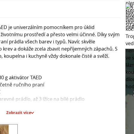
AED je univerzálním pomocníkem pro úklid
k životnímu prostředí a přesto velmi účinné. Díky svým
raní prádla všech barev i typů. Navíc skvěle
o krev a dokáže zcela zbavit nepříjemných zápachů. S
 koupelna i kuchyně vždy dokonale čisté a svěží.
30 g aktivátor TAED
včetně ručního praní
C
arevné prádlo, až 3 lžíce na bílé prádlo
ostředí
Zobrazit více
 zápachu z různých povrchů v domácnosti
ED je spolehlivým spojencem v boji proti nečistotám