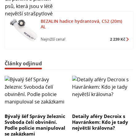
BEZALIN hadice hydrantová, C52 (20m)
AL
Nejnižší cena!
2 239 Kč
Články odjinud
Bývalý šéf Správy železnic
Detaily aféry Decroix s
Svoboda čelí obvinění.
Havránkem: Kdo je tady
Podle policie manipuloval
největší královna?
se zakázkami