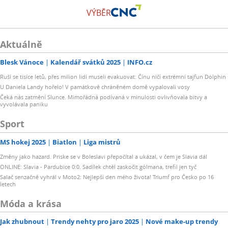
VÝBĚR
Aktuálně
Blesk Vánoce
Kalendář svátků 2025
INFO.cz
Ruší se tisíce letů, přes milion lidí museli evakuovat: Čínu ničí extrémní tajfun Dolphin
U Daniela Landy hořelo! V památkově chráněném domě vypalovali vosy
Čeká nás zatmění Slunce. Mimořádná podívaná v minulosti ovlivňovala bitvy a
vyvolávala paniku
Sport
MS hokej 2025
Biatlon
Liga mistrů
Změny jako hazard. Priske se v Boleslavi přepočítal a ukázal, v čem je Slavia dál
ONLINE: Slavia - Pardubice 0:0. Sadílek chtěl zaskočit gólmana, trefil jen tyč
Salač senzačně vyhrál v Moto2: Nejlepší den mého života! Triumf pro Česko po 16
letech
Móda a krása
Jak zhubnout
Trendy nehty pro jaro 2025
Nové make-up trendy