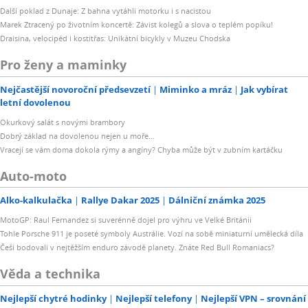
Další poklad z Dunaje: Z bahna vytáhli motorku i s nacistou
Marek Ztracený po životním koncertě: Závist kolegů a slova o teplém popíku!
Draisina, velocipéd i kostitřas: Unikátní bicykly v Muzeu Chodska
Pro ženy a maminky
Nejčastější novoroční předsevzetí
Miminko a mráz
Jak vybírat
letní dovolenou
Okurkový salát s novými brambory
Dobrý základ na dovolenou nejen u moře...
Vracejí se vám doma dokola rýmy a angíny? Chyba může být v zubním kartáčku
Auto-moto
Alko-kalkulačka
Rallye Dakar 2025
Dálniční známka 2025
MotoGP: Raul Fernandez si suverénně dojel pro výhru ve Velké Británii
Tohle Porsche 911 je poseté symboly Austrálie. Vozí na sobě miniaturní umělecká díla
Češi bodovali v nejtěžším enduro závodě planety. Znáte Red Bull Romaniacs?
Věda a technika
Nejlepší chytré hodinky
Nejlepší telefony
Nejlepší VPN – srovnání