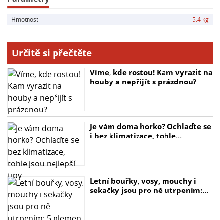
- Odolnost vůči teplotám: Do -30°C
Hmotnost
5.4 kg
- Hmotnost včetně spojek: 5,4 kg
- Maximální pracovní tlak: 1,5 Mpa
- Zkušební tlak: 2,25 Mpa
Určitě si přečtěte
- Nejmenší poruchový tlak: 4,5 MPa
- Výrobce: BEZALIN S.A.
Víme, kde rostou! Kam vyrazit na
houby a nepřijít s prázdnou?
Je vám doma horko? Ochlaďte se
i bez klimatizace, tohle...
Letní bouřky, vosy, mouchy i
sekačky jsou pro ně utrpením:...