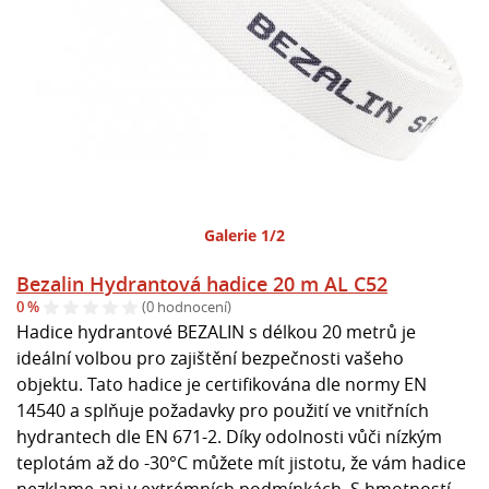
Galerie 1/2
Bezalin Hydrantová hadice 20 m AL C52
0 %
(0 hodnocení)
Hadice hydrantové BEZALIN s délkou 20 metrů je
ideální volbou pro zajištění bezpečnosti vašeho
objektu. Tato hadice je certifikována dle normy EN
14540 a splňuje požadavky pro použití ve vnitřních
hydrantech dle EN 671-2. Díky odolnosti vůči nízkým
teplotám až do -30°C můžete mít jistotu, že vám hadice
nezklame ani v extrémních podmínkách. S hmotností