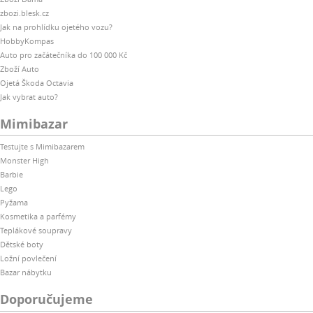
zbozi.blesk.cz
Jak na prohlídku ojetého vozu?
HobbyKompas
Auto pro začátečníka do 100 000 Kč
Zboží Auto
Ojetá Škoda Octavia
Jak vybrat auto?
Mimibazar
Testujte s Mimibazarem
Monster High
Barbie
Lego
Pyžama
Kosmetika a parfémy
Teplákové soupravy
Dětské boty
Ložní povlečení
Bazar nábytku
Doporučujeme