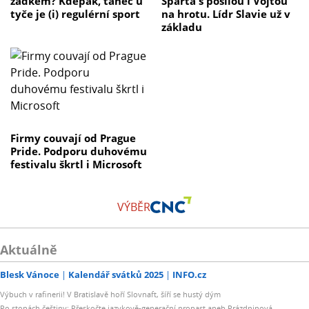
zadkem? Kdepak, tanec u
Sparta s posilou i Vojtou
tyče je (i) regulérní sport
na hrotu. Lídr Slavie už v
základu
Firmy couvají od Prague
Pride. Podporu duhovému
festivalu škrtl i Microsoft
VÝBĚR
Aktuálně
Blesk Vánoce
Kalendář svátků 2025
INFO.cz
Výbuch v rafinerii! V Bratislavě hoří Slovnaft, šíří se hustý dým
Po stopách češtiny: Přeskočte jazykově-generační propast aneb Prázdninová