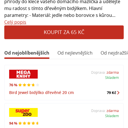
přírody do klece vašeho domácího mazlíčka a udělejte
mu radost s tímto dřevěným bidýlkem. Hlavní
parametry: - Materiál: jedle nebo borovice s kůrou...
Celý popis
KOUPIT ZA 65 KČ
Od nejoblíbenějších
Od nejlevnějších
Od nejdražší
Doprava:
zdarma
Skladem
76 %
Bird Jewel bidýlko dřevěné 20 cm
79 Kč
Doprava:
zdarma
Skladem
94 %