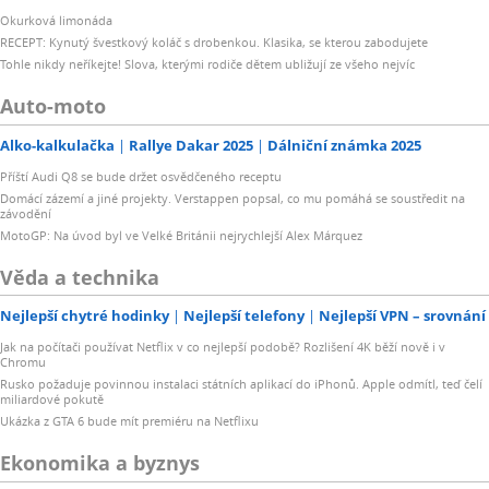
Okurková limonáda
RECEPT: Kynutý švestkový koláč s drobenkou. Klasika, se kterou zabodujete
Tohle nikdy neříkejte! Slova, kterými rodiče dětem ubližují ze všeho nejvíc
Auto-moto
Alko-kalkulačka
Rallye Dakar 2025
Dálniční známka 2025
Příští Audi Q8 se bude držet osvědčeného receptu
Domácí zázemí a jiné projekty. Verstappen popsal, co mu pomáhá se soustředit na
závodění
MotoGP: Na úvod byl ve Velké Británii nejrychlejší Alex Márquez
Věda a technika
Nejlepší chytré hodinky
Nejlepší telefony
Nejlepší VPN – srovnání
Jak na počítači používat Netflix v co nejlepší podobě? Rozlišení 4K běží nově i v
Chromu
Rusko požaduje povinnou instalaci státních aplikací do iPhonů. Apple odmítl, teď čelí
miliardové pokutě
Ukázka z GTA 6 bude mít premiéru na Netflixu
Ekonomika a byznys