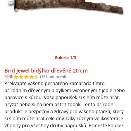
Galerie 1/3
Bird Jewel bidýlko dřevěné 20 cm
92 %
(15 hodnocení)
Překvapte vašeho pernatého kamaráda tímto
přírodním dřevěným bidýlkem vyrobeným z jedle nebo
borovice s kůrou. Vaše papoušek si s ním může hrát,
hryzat nebo si na něm ostřit zobák. Tento přírodní
produkt je bezpečný a zdravý pro vašeho ptáčka, který
si s ním může hrát celé dny. Díky různým velikostem je
vhodný pro všechny druhy papoušků. Přineste kousek