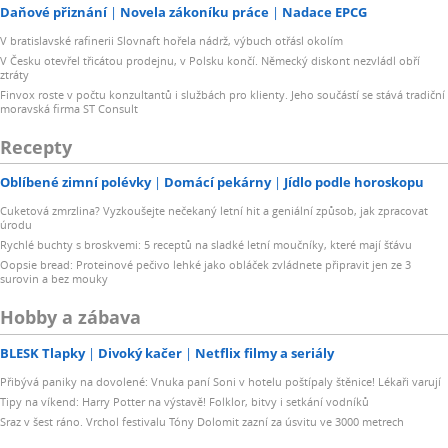
Daňové přiznání
Novela zákoníku práce
Nadace EPCG
V bratislavské rafinerii Slovnaft hořela nádrž, výbuch otřásl okolím
V Česku otevřel třicátou prodejnu, v Polsku končí. Německý diskont nezvládl obří
ztráty
Finvox roste v počtu konzultantů i službách pro klienty. Jeho součástí se stává tradiční
moravská firma ST Consult
Recepty
Oblíbené zimní polévky
Domácí pekárny
Jídlo podle horoskopu
Cuketová zmrzlina? Vyzkoušejte nečekaný letní hit a geniální způsob, jak zpracovat
úrodu
Rychlé buchty s broskvemi: 5 receptů na sladké letní moučníky, které mají šťávu
Oopsie bread: Proteinové pečivo lehké jako obláček zvládnete připravit jen ze 3
surovin a bez mouky
Hobby a zábava
BLESK Tlapky
Divoký kačer
Netflix filmy a seriály
Přibývá paniky na dovolené: Vnuka paní Soni v hotelu poštípaly štěnice! Lékaři varují
Tipy na víkend: Harry Potter na výstavě! Folklor, bitvy i setkání vodníků
Sraz v šest ráno. Vrchol festivalu Tóny Dolomit zazní za úsvitu ve 3000 metrech