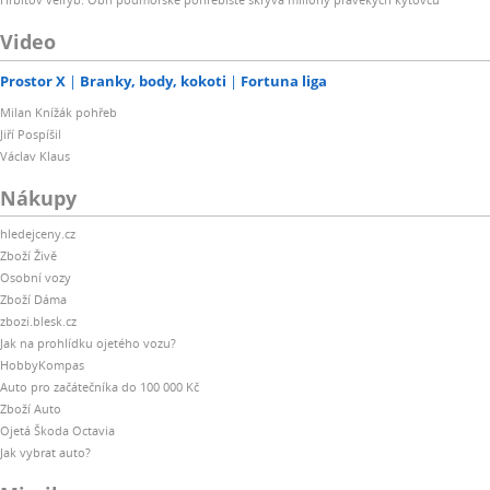
Video
Prostor X
Branky, body, kokoti
Fortuna liga
Milan Knížák pohřeb
Jiří Pospíšil
Václav Klaus
Nákupy
hledejceny.cz
Zboží Živě
Osobní vozy
Zboží Dáma
zbozi.blesk.cz
Jak na prohlídku ojetého vozu?
HobbyKompas
Auto pro začátečníka do 100 000 Kč
Zboží Auto
Ojetá Škoda Octavia
Jak vybrat auto?