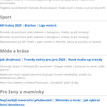
komunikace
Tragédie na oblíbeném festivalu Brutal Assault: Polák skočil z mostu a už se nevynořil
Sport
MS hokej 2025
Biatlon
Liga mistrů
Ronaldo se pochlubil před sňatkem s Georginou: Hračky za půl miliardy!
Ronaldo se pochlubil před sňatkem s Georginou: Hračky za půl miliardy!
Reprezentanti po MS: Plzeň v pasti, extrém u Memiče. Slavia se poučila, co Sparta?
Móda a krása
Jak zhubnout
Trendy nehty pro jaro 2025
Nové make-up trendy
Obrovský strach o Nikolase (9) s autismem: Chlapec odešel z domova na Letné, viděli
jste ho?
Maskovaní muži napadli Jaromíra Soukupa: Krvavá nakládačka, zmlátili ho
basebalovou pálkou
Retro foto Kateřiny a Petera Pechových: „Smraďoši“ před 16 lety
Pro ženy a maminky
Nejčastější novoroční předsevzetí
Miminko a mráz
Jak vybírat
letní dovolenou