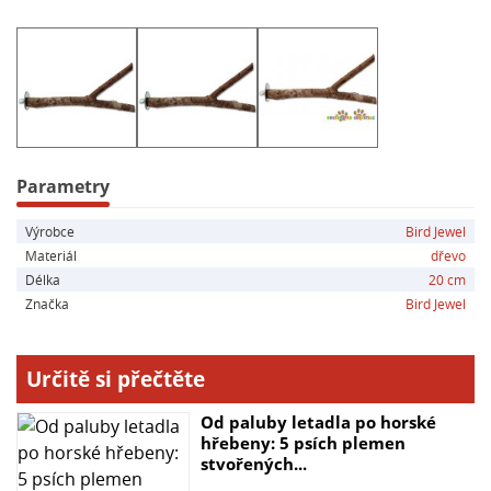
- Dostupné v několika velikostech
Parametry
Výrobce
Bird Jewel
Materiál
dřevo
Délka
20 cm
Značka
Bird Jewel
Určitě si přečtěte
Od paluby letadla po horské
hřebeny: 5 psích plemen
stvořených...