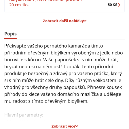
20 cm 1ks
50 Kč
Zobrazit další nabídky
Popis
Překvapte vašeho pernatého kamaráda tímto
přírodním dřevěným bidýlkem vyrobeným z jedle nebo
borovice s kůrou. Vaše papoušek si s ním může hrát,
hryzat nebo si na něm ostřit zobák. Tento přírodní
produkt je bezpečný a zdravý pro vašeho ptáčka, který
si s ním může hrát celé dny. Díky různým velikostem je
vhodný pro všechny druhy papoušků. Přineste kousek
přírody do klece vašeho domácího mazlíčka a udělejte
mu radost s tímto dřevěným bidýlkem.
Hlavní parametry:
- Materiál: jedle nebo borovice s kůrou
Zobrazit více
- Přírodní a bezpečné pro papoušky