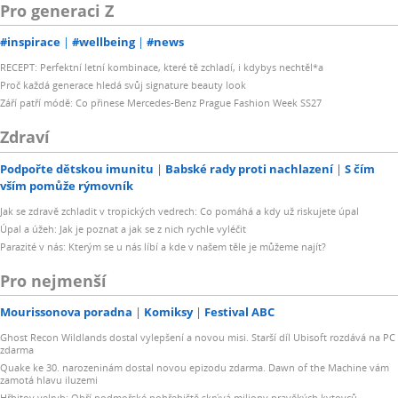
Pro generaci Z
#inspirace
#wellbeing
#news
RECEPT: Perfektní letní kombinace, které tě zchladí, i kdybys nechtěl*a
Proč každá generace hledá svůj signature beauty look
Září patří módě: Co přinese Mercedes-Benz Prague Fashion Week SS27
Zdraví
Podpořte dětskou imunitu
Babské rady proti nachlazení
S čím
vším pomůže rýmovník
Jak se zdravě zchladit v tropických vedrech: Co pomáhá a kdy už riskujete úpal
Úpal a úžeh: Jak je poznat a jak se z nich rychle vyléčit
Parazité v nás: Kterým se u nás líbí a kde v našem těle je můžeme najít?
Pro nejmenší
Mourissonova poradna
Komiksy
Festival ABC
Ghost Recon Wildlands dostal vylepšení a novou misi. Starší díl Ubisoft rozdává na PC
zdarma
Quake ke 30. narozeninám dostal novou epizodu zdarma. Dawn of the Machine vám
zamotá hlavu iluzemi
Hřbitov velryb: Obří podmořské pohřebiště skrývá miliony pravěkých kytovců