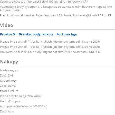
Česká společnost ornitologická slaví 100 let: Jak chrání ptáky v ČR?
Vyzkoušejte český kyberpunk. V Netspectre se stanete elitním hackerem napadajícím
korporátní sítě
Plastikový model Handley Page Hampden 1:72: Postavili jsme létající kufr RAF od KP
Video
Prostor X
Branky, body, kokoti
Fortuna liga
Prague Pride vrcholí: Tisíce lidí v ulicích, jde duhový průvod! (8. srpna 2026)
Prague Pride vrcholí: Tisíce lidí v ulicích, jde duhový průvod! (8. srpna 2026)
Hra světel na fasádě slavné vily: Tugendhat slaví 25 let na seznamu UNESCO
Nákupy
hledejceny.cz
Zboží Živě
Osobní vozy
Zboží Dáma
zbozi.blesk.cz
Jak na prohlídku ojetého vozu?
HobbyKompas
Auto pro začátečníka do 100 000 Kč
Zboží Auto