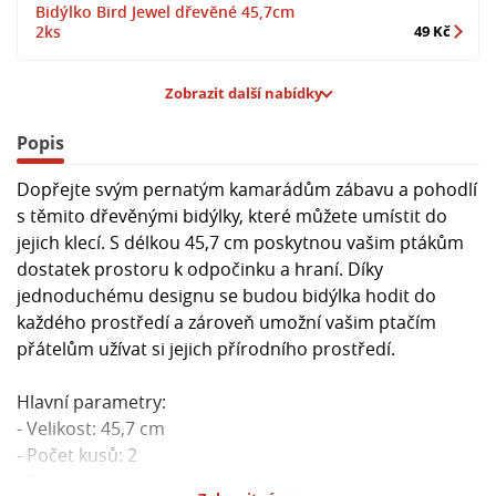
Bidýlko Bird Jewel dřevěné 45,7cm
2ks
49 Kč
Zobrazit další nabídky
Popis
Dopřejte svým pernatým kamarádům zábavu a pohodlí
s těmito dřevěnými bidýlky, které můžete umístit do
jejich klecí. S délkou 45,7 cm poskytnou vašim ptákům
dostatek prostoru k odpočinku a hraní. Díky
jednoduchému designu se budou bidýlka hodit do
každého prostředí a zároveň umožní vašim ptačím
přátelům užívat si jejich přírodního prostředí.
Hlavní parametry:
- Velikost: 45,7 cm
- Počet kusů: 2
- Typ: Dřevěná bidýlka