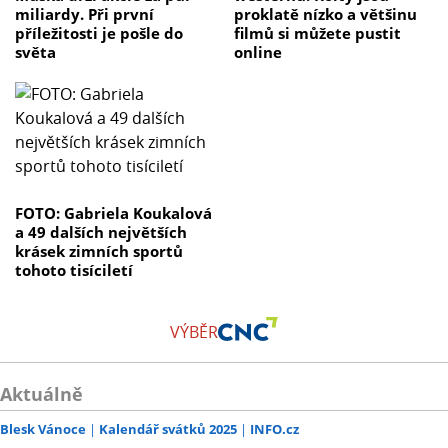
miliardy. Při první
proklatě nízko a většinu
příležitosti je pošle do
filmů si můžete pustit
světa
online
FOTO: Gabriela Koukalová
a 49 dalších největších
krásek zimních sportů
tohoto tisíciletí
VÝBĚR
Aktuálně
Blesk Vánoce
Kalendář svátků 2025
INFO.cz