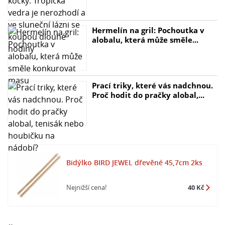
Hermelín na gril: Pochoutka v
alobalu, která může směle...
Prací triky, které vás nadchnou.
Proč hodit do pračky alobal,...
Bidýlko BIRD JEWEL dřevěné 45,7cm 2ks
Nejnižší cena!
40 Kč