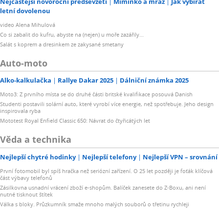
Nejčastější novoroční předsevzetí
Miminko a mráz
Jak vybírat
letní dovolenou
video Alena Mihulová
Co si zabalit do kufru, abyste na (nejen) u moře zazářily...
Salát s koprem a dresinkem ze zakysané smetany
Auto-moto
Alko-kalkulačka
Rallye Dakar 2025
Dálniční známka 2025
Moto3: Z prvního místa se do druhé části britské kvalifikace posouvá Danish
Studenti postavili solární auto, které vyrobí více energie, než spotřebuje. Jeho design
inspirovala ryba
Mototest Royal Enfield Classic 650: Návrat do čtyřicátých let
Věda a technika
Nejlepší chytré hodinky
Nejlepší telefony
Nejlepší VPN – srovnání
První fotomobil byl spíš hračka než seriózní zařízení. O 25 let později je foťák klíčová
část výbavy telefonů
Zásilkovna usnadní vrácení zboží e-shopům. Balíček zanesete do Z-Boxu, ani není
nutné tisknout štítek
Válka s bloky. Průzkumník smaže mnoho malých souborů o třetinu rychleji