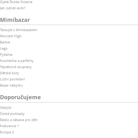
Ojetá Škoda Octavia
Jak vybrat auto?
Mimibazar
Testujte s Mimibazarem
Monster High
Barbie
Lego
Pyžama
Kosmetika a parfémy
Teplákové soupravy
Dětské boty
Ložní povlečení
Bazar nábytku
Doporučujeme
Starjob
České podcasty
Rádio a zábava pro děti
Frekvence 1
Evropa 2