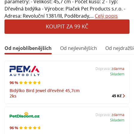
parametry: - Velikost: 45,7 cm - Počet kusů: 2 - Typ:
Dřevěná bidýlka - Výrobce: Plaček Pet Products s.r.o. -
Adresa: Revoluční 1381/III, Poděbrady,...
Celý popis
KOUPIT ZA 99 KČ
Od nejoblíbenějších
Od nejlevnějších
Od nejdražší
Doprava:
zdarma
Skladem
96 %
Bidýlko Bird Jewel dřevěné 45,7cm
2ks
45 Kč
Doprava:
zdarma
Skladem
96 %