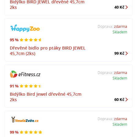
Bidýlko BIRD JEWEL dřevěné 45,7cm
2ks
40 Kč
Doprava:
zdarma
Skladem
95 %
Dřevěné bidlo pro ptáky BIRD JEWEL
45,7cm (2ks)
99 Kč
Doprava:
zdarma
Skladem
91 %
Bidýlko Bird Jewel dřevěné 45,7cm
2ks
60 Kč
Doprava:
zdarma
Skladem
99 %