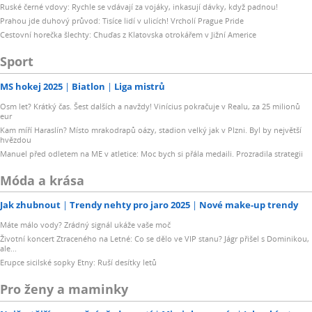
Ruské černé vdovy: Rychle se vdávají za vojáky, inkasují dávky, když padnou!
Prahou jde duhový průvod: Tisíce lidí v ulicích! Vrcholí Prague Pride
Cestovní horečka šlechty: Chuďas z Klatovska otrokářem v Jižní Americe
Sport
MS hokej 2025
Biatlon
Liga mistrů
Osm let? Krátký čas. Šest dalších a navždy! Vinícius pokračuje v Realu, za 25 milionů
eur
Kam míří Haraslín? Místo mrakodrapů oázy, stadion velký jak v Plzni. Byl by největší
hvězdou
Manuel před odletem na ME v atletice: Moc bych si přála medaili. Prozradila strategii
Móda a krása
Jak zhubnout
Trendy nehty pro jaro 2025
Nové make-up trendy
Máte málo vody? Zrádný signál ukáže vaše moč
Životní koncert Ztraceného na Letné: Co se dělo ve VIP stanu? Jágr přišel s Dominikou,
ale...
Erupce sicilské sopky Etny: Ruší desítky letů
Pro ženy a maminky