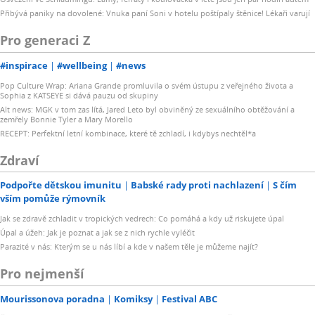
Přibývá paniky na dovolené: Vnuka paní Soni v hotelu poštípaly štěnice! Lékaři varují
Pro generaci Z
#inspirace
#wellbeing
#news
Pop Culture Wrap: Ariana Grande promluvila o svém ústupu z veřejného života a
Sophia z KATSEYE si dává pauzu od skupiny
Alt news: MGK v tom zas lítá, Jared Leto byl obviněný ze sexuálního obtěžování a
zemřely Bonnie Tyler a Mary Morello
RECEPT: Perfektní letní kombinace, které tě zchladí, i kdybys nechtěl*a
Zdraví
Podpořte dětskou imunitu
Babské rady proti nachlazení
S čím
vším pomůže rýmovník
Jak se zdravě zchladit v tropických vedrech: Co pomáhá a kdy už riskujete úpal
Úpal a úžeh: Jak je poznat a jak se z nich rychle vyléčit
Parazité v nás: Kterým se u nás líbí a kde v našem těle je můžeme najít?
Pro nejmenší
Mourissonova poradna
Komiksy
Festival ABC