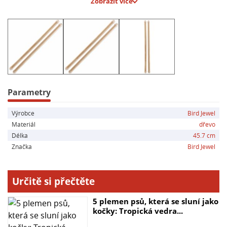
Zobrazit více
- Výrobce: Plaček Pet Products s.r.o.
- Adresa: Revoluční 1381/III, Poděbrady, 290 01, CZ
- Kontaktní údaje: info@placek.cz, +420 325 611 650
Parametry
Výrobce
Bird Jewel
Materiál
dřevo
Délka
45.7 cm
Značka
Bird Jewel
Určitě si přečtěte
5 plemen psů, která se sluní jako
kočky: Tropická vedra...