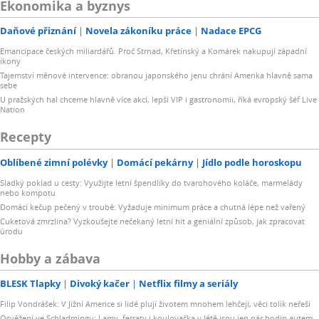
Ekonomika a byznys
Daňové přiznání
Novela zákoníku práce
Nadace EPCG
Emancipace českých miliardářů. Proč Strnad, Křetínský a Komárek nakupují západní
ikony
Tajemství měnové intervence: obranou japonského jenu chrání Amerika hlavně sama
sebe
U pražských hal chceme hlavně více akcí, lepší VIP i gastronomii, říká evropský šéf Live
Nation
Recepty
Oblíbené zimní polévky
Domácí pekárny
Jídlo podle horoskopu
Sladký poklad u cesty: Využijte letní špendlíky do tvarohového koláče, marmelády
nebo kompotu
Domácí kečup pečený v troubě: Vyžaduje minimum práce a chutná lépe než vařený
Cuketová zmrzlina? Vyzkoušejte nečekaný letní hit a geniální způsob, jak zpracovat
úrodu
Hobby a zábava
BLESK Tlapky
Divoký kačer
Netflix filmy a seriály
Filip Vondrášek: V Jižní Americe si lidé plují životem mnohem lehčeji, věci tolik neřeší
Osvěžení ve Schladmingu: Lamy, ferraty i koulovačka v létě jsou jen pár hodin autem