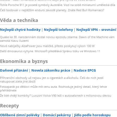
Tohle Porsche 911 je poseté symboly Austrálie. Vozí na sobě miniaturní umělecká díla
Češi bodovali v nejtěžším enduro závodě planety. Znáte Red Bull Romaniacs?
Věda a technika
Nejlepší chytré hodinky
Nejlepší telefony
Nejlepší VPN – srovnání
Quake ke 30. narozeninám dostal novou epizodu zdarma. Dawn of the Machine vám
zamotá hlavu iluzemi
Nové nabíječky AlzaPower jsou maličké, přesto poskytují výkon 100 W
Další dinosaurus vyhyne. Microsoft předělává Správu tisku ve Windows 11
Ekonomika a byznys
Daňové přiznání
Novela zákoníku práce
Nadace EPCG
Příhraniční obchody už nejsou jen o cigaretách a alkoholu. Češi do nich jezdí
nakupovat zcela jiné zboží
Fotoaparát po dědovi může mít cenu auta. Rozhoduje jediný detail, který lehce
přehlédnete
Že lidé chtějí kombíky? Luxusní Volva V90 leží v autosalonech s milionovou slevou
Recepty
Oblíbené zimní polévky
Domácí pekárny
Jídlo podle horoskopu