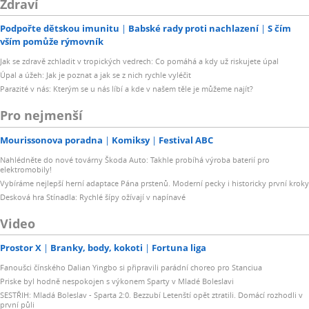
Zdraví
Podpořte dětskou imunitu
Babské rady proti nachlazení
S čím
vším pomůže rýmovník
Jak se zdravě zchladit v tropických vedrech: Co pomáhá a kdy už riskujete úpal
Úpal a úžeh: Jak je poznat a jak se z nich rychle vyléčit
Parazité v nás: Kterým se u nás líbí a kde v našem těle je můžeme najít?
Pro nejmenší
Mourissonova poradna
Komiksy
Festival ABC
Nahlédněte do nové továrny Škoda Auto: Takhle probíhá výroba baterií pro
elektromobily!
Vybíráme nejlepší herní adaptace Pána prstenů. Moderní pecky i historicky první kroky
Desková hra Stínadla: Rychlé šípy ožívají v napínavé
Video
Prostor X
Branky, body, kokoti
Fortuna liga
Fanoušci čínského Dalian Yingbo si připravili parádní choreo pro Stanciua
Priske byl hodně nespokojen s výkonem Sparty v Mladé Boleslavi
SESTŘIH: Mladá Boleslav - Sparta 2:0. Bezzubí Letenští opět ztratili. Domácí rozhodli v
první půli