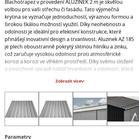
Blachotrapez v provedení ALUZINEK 2 m je skvělou
volbou pro vaši střechu či fasádu. Tato výjimečná
krytina se vyznačuje jednoduchostí, výraznou formou a
širokou škálou možností využití. Díky neohebnosti a
odolnosti je ideální pro efektivní konstrukce, které
přinášejí inovativní design a trvanlivost. Aluzinek AZ 185
je plech oboustranně pokrytý slitinou hliníku a zinku,
což zaručuje vysokou odolnost proti atmosférické
korozi a korozi ve vlhkém prostředí. Díky svému složení
a povrchové úpravě nabízí trvanlivost a odolnost, která
je podpořena 25letou zárukou od výrobce
Zobrazit více
Blachotrapez.
**Výhody:**
- 2 až 6krát násobná odolnost proti atmosférické korozi
- Výrazně lepší plastičnost povrchu
- Katodová ochrana řezných ran
- Odolnost proti zvýšeným teplotám (do 35°C)
- Nižší hmotnost (o 3 %) proti pozinkované oceli
Parametry