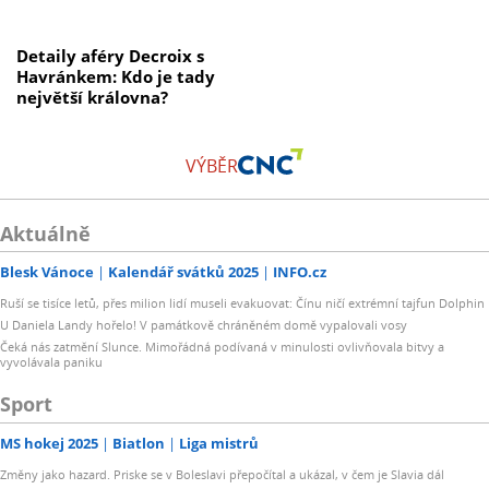
Detaily aféry Decroix s
Havránkem: Kdo je tady
největší královna?
VÝBĚR
Aktuálně
Blesk Vánoce
Kalendář svátků 2025
INFO.cz
Ruší se tisíce letů, přes milion lidí museli evakuovat: Čínu ničí extrémní tajfun Dolphin
U Daniela Landy hořelo! V památkově chráněném domě vypalovali vosy
Čeká nás zatmění Slunce. Mimořádná podívaná v minulosti ovlivňovala bitvy a
vyvolávala paniku
Sport
MS hokej 2025
Biatlon
Liga mistrů
Změny jako hazard. Priske se v Boleslavi přepočítal a ukázal, v čem je Slavia dál