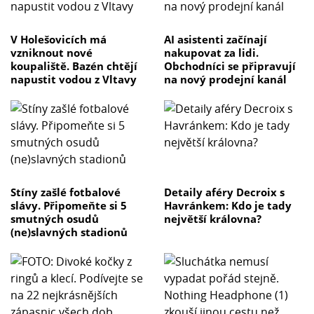
V Holešovicích má
AI asistenti začínají
vzniknout nové
nakupovat za lidi.
koupaliště. Bazén chtějí
Obchodníci se připravují
napustit vodou z Vltavy
na nový prodejní kanál
Stíny zašlé fotbalové
Detaily aféry Decroix s
slávy. Připomeňte si 5
Havránkem: Kdo je tady
smutných osudů
největší královna?
(ne)slavných stadionů