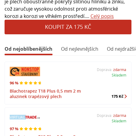
je plech oboustranně pokrytý slitinou hliníku a zinku,
což zaručuje vysokou odolnost proti atmosférické
korozi a korozi ve vlhkém prostředí....
Celý popis
KOUPIT ZA 175 KČ
Od nejoblíbenějších
Od nejlevnějších
Od nejdražší
Doprava:
zdarma
Skladem
96 %
Blachotrapez T18 Plus 0,5 mm 2 m
aluzinek trapézový plech
175 Kč
Doprava:
zdarma
Skladem
97 %