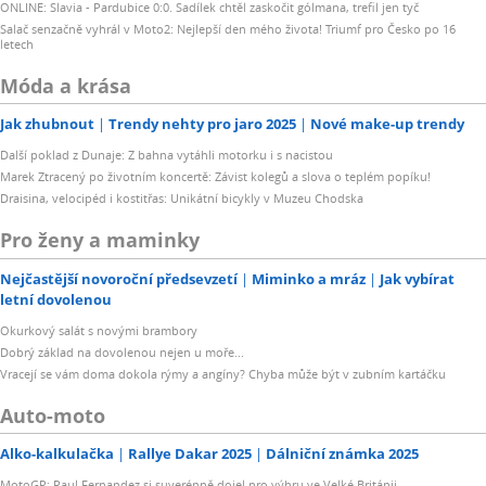
ONLINE: Slavia - Pardubice 0:0. Sadílek chtěl zaskočit gólmana, trefil jen tyč
Salač senzačně vyhrál v Moto2: Nejlepší den mého života! Triumf pro Česko po 16
letech
Móda a krása
Jak zhubnout
Trendy nehty pro jaro 2025
Nové make-up trendy
Další poklad z Dunaje: Z bahna vytáhli motorku i s nacistou
Marek Ztracený po životním koncertě: Závist kolegů a slova o teplém popíku!
Draisina, velocipéd i kostitřas: Unikátní bicykly v Muzeu Chodska
Pro ženy a maminky
Nejčastější novoroční předsevzetí
Miminko a mráz
Jak vybírat
letní dovolenou
Okurkový salát s novými brambory
Dobrý základ na dovolenou nejen u moře...
Vracejí se vám doma dokola rýmy a angíny? Chyba může být v zubním kartáčku
Auto-moto
Alko-kalkulačka
Rallye Dakar 2025
Dálniční známka 2025
MotoGP: Raul Fernandez si suverénně dojel pro výhru ve Velké Británii