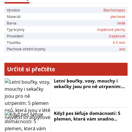
- Vyšší odolnost proti korozi i v extrémních podmínkách
Výrobce
Blachotrapez
Materiál
plechové
**Hlavní parametry:**
Barva
šedé
- Sklon střechy od 5°
Typ krytiny
trapézové plechy
- Výška profilu: 16,5 mm
Provedení
trapézové
- Celková šířka: 1173 mm
Tloušťka
0.5 mm
- Efektivní šířka: 1127 mm
Plechové střešní krytiny
ano
- Délka tabule: 2000 mm
- Tloušťka plechu: 0,5 mm
Určitě si přečtěte
Doporučujeme zajistit dostatečný počet osob pro
Letní bouřky, vosy, mouchy i
přenášení plechů, aby nedocházelo k jejich poškození.
sekačky jsou pro ně utrpením:...
Při skladování plechů je důležité dodržovat ochranná
opatření, jako je odstranění ochranné fólie a udržování
sucha a stabilní teploty. Pečlivé skladování plechů
minimalizuje riziko jejich poškození a zajišťuje dlouhou
Když pes šéfuje domácnosti: 5
životnost a estetický vzhled vaší střechy či fasády.
plemen, která vám snadno...