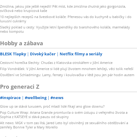
Zmrzlina, jakou jste ještě nejedli! Pět míst, kde zmrzlina chutná jako gorgonzola,
svíčková nebo krupicová kaše
10 nejlepších receptů na švestkové koláče: Přenesou vás do kuchyně u babičky i do
luxusní cukrárny
Sladký poklad u cesty: Využijte letní špendlíky do tvarohového koláče, marmelády
nebo kompotu
Hobby a zábava
BLESK Tlapky
Divoký kačer
Netflix filmy a seriály
Cestovní horečka šlechty: Chuďas z Klatovska otrokářem v Jižní Americe
Filip Vondrášek: V Jižní Americe si lidé plují životem mnohem lehčeji, věci tolik neřeší
Osvěžení ve Schladmingu: Lamy, ferraty i koulovačka v létě jsou jen pár hodin autem
Pro generaci Z
#inspirace
#wellbeing
#news
Glow up se stává luxusem, proč mladí lidé říkají ano glow downu?
Pop Culture Wrap: Ariana Grande promluvila o svém ústupu z veřejného života a
Sophia z KATSEYE si dává pauzu od skupiny
Alt news: MGK v tom zas lítá, Jared Leto byl obviněný ze sexuálního obtěžování a
zemřely Bonnie Tyler a Mary Morello