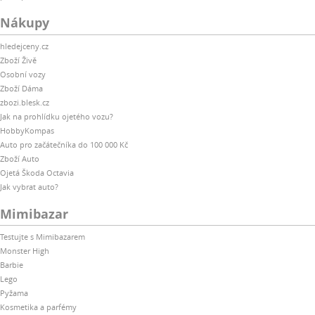
Nákupy
hledejceny.cz
Zboží Živě
Osobní vozy
Zboží Dáma
zbozi.blesk.cz
Jak na prohlídku ojetého vozu?
HobbyKompas
Auto pro začátečníka do 100 000 Kč
Zboží Auto
Ojetá Škoda Octavia
Jak vybrat auto?
Mimibazar
Testujte s Mimibazarem
Monster High
Barbie
Lego
Pyžama
Kosmetika a parfémy