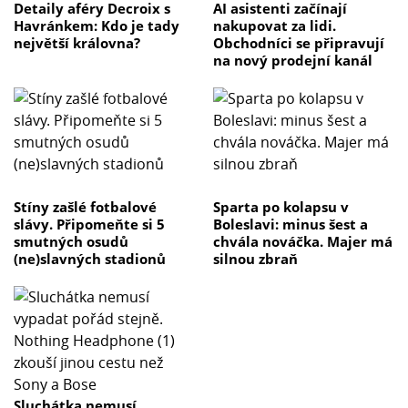
Detaily aféry Decroix s
AI asistenti začínají
Havránkem: Kdo je tady
nakupovat za lidi.
největší královna?
Obchodníci se připravují
na nový prodejní kanál
Stíny zašlé fotbalové
Sparta po kolapsu v
slávy. Připomeňte si 5
Boleslavi: minus šest a
smutných osudů
chvála nováčka. Majer má
(ne)slavných stadionů
silnou zbraň
Sluchátka nemusí