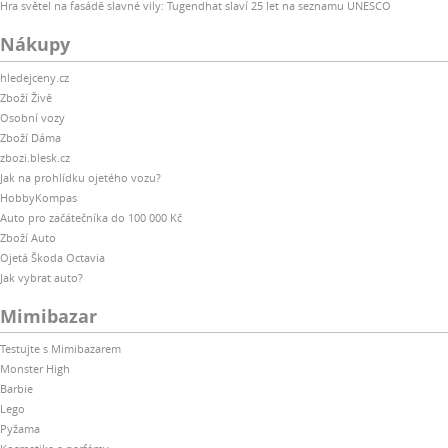
Hra světel na fasádě slavné vily: Tugendhat slaví 25 let na seznamu UNESCO
Nákupy
hledejceny.cz
Zboží Živě
Osobní vozy
Zboží Dáma
zbozi.blesk.cz
Jak na prohlídku ojetého vozu?
HobbyKompas
Auto pro začátečníka do 100 000 Kč
Zboží Auto
Ojetá Škoda Octavia
Jak vybrat auto?
Mimibazar
Testujte s Mimibazarem
Monster High
Barbie
Lego
Pyžama