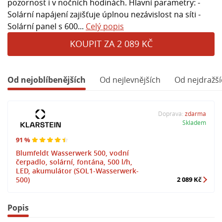
pozornost i v nočních hodinách. Hlavní parametry: -
Solární napájení zajišťuje úplnou nezávislost na síti -
Solární panel s 600...
Celý popis
KOUPIT ZA 2 089 KČ
Od nejoblíbenějších
Od nejlevnějších
Od nejdražší
Doprava:
zdarma
Skladem
91 %
Blumfeldt Wasserwerk 500, vodní
čerpadlo, solární, fontána, 500 l/h,
LED, akumulátor (SOL1-Wasserwerk-
500)
2 089 Kč
Popis