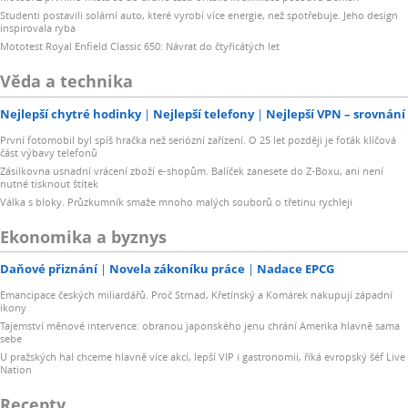
Studenti postavili solární auto, které vyrobí více energie, než spotřebuje. Jeho design
inspirovala ryba
Mototest Royal Enfield Classic 650: Návrat do čtyřicátých let
Věda a technika
Nejlepší chytré hodinky
Nejlepší telefony
Nejlepší VPN – srovnání
První fotomobil byl spíš hračka než seriózní zařízení. O 25 let později je foťák klíčová
část výbavy telefonů
Zásilkovna usnadní vrácení zboží e-shopům. Balíček zanesete do Z-Boxu, ani není
nutné tisknout štítek
Válka s bloky. Průzkumník smaže mnoho malých souborů o třetinu rychleji
Ekonomika a byznys
Daňové přiznání
Novela zákoníku práce
Nadace EPCG
Emancipace českých miliardářů. Proč Strnad, Křetínský a Komárek nakupují západní
ikony
Tajemství měnové intervence: obranou japonského jenu chrání Amerika hlavně sama
sebe
U pražských hal chceme hlavně více akcí, lepší VIP i gastronomii, říká evropský šéf Live
Nation
Recepty