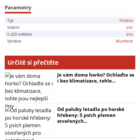
- Ovládání z ovládacího pole s možností nastavení
Parametry
výkonu čerpadla a režimu provozu
Typ
fontána
Solární
ano
Blumfeldt Wasserwerk 500 je nejen esteticky působivý
S LED světlem
ano
prvek pro vaši zahradu, ale také praktický díky
Výrobce
Blumfeldt
solárnímu napájení, které ho činí šetrným k životnímu
prostředí. Užijte si relaxaci a krásu vody a světla s tímto
inovativním zařízením od Blumfeldt.
Určitě si přečtěte
Je vám doma horko? Ochlaďte se
i bez klimatizace, tohle...
Od paluby letadla po horské
hřebeny: 5 psích plemen
stvořených...