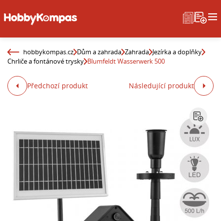
hobbykompas.cz
Dům a zahrada
Zahrada
Jezírka a doplňky
Chrliče a fontánové trysky
Blumfeldt Wasserwerk 500
Předchozí produkt
Následující produkt