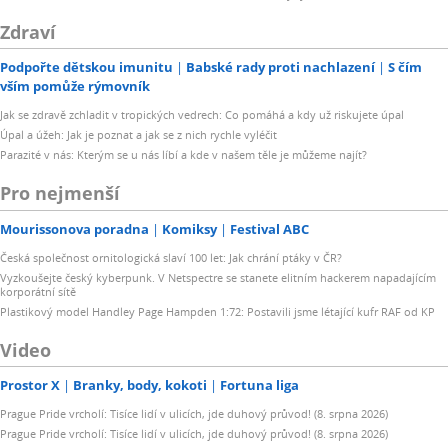
Zdraví
Podpořte dětskou imunitu
Babské rady proti nachlazení
S čím
vším pomůže rýmovník
Jak se zdravě zchladit v tropických vedrech: Co pomáhá a kdy už riskujete úpal
Úpal a úžeh: Jak je poznat a jak se z nich rychle vyléčit
Parazité v nás: Kterým se u nás líbí a kde v našem těle je můžeme najít?
Pro nejmenší
Mourissonova poradna
Komiksy
Festival ABC
Česká společnost ornitologická slaví 100 let: Jak chrání ptáky v ČR?
Vyzkoušejte český kyberpunk. V Netspectre se stanete elitním hackerem napadajícím
korporátní sítě
Plastikový model Handley Page Hampden 1:72: Postavili jsme létající kufr RAF od KP
Video
Prostor X
Branky, body, kokoti
Fortuna liga
Prague Pride vrcholí: Tisíce lidí v ulicích, jde duhový průvod! (8. srpna 2026)
Prague Pride vrcholí: Tisíce lidí v ulicích, jde duhový průvod! (8. srpna 2026)