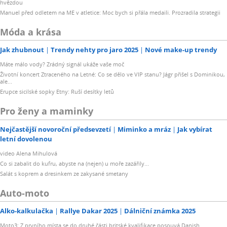
hvězdou
Manuel před odletem na ME v atletice: Moc bych si přála medaili. Prozradila strategii
Móda a krása
Jak zhubnout
Trendy nehty pro jaro 2025
Nové make-up trendy
Máte málo vody? Zrádný signál ukáže vaše moč
Životní koncert Ztraceného na Letné: Co se dělo ve VIP stanu? Jágr přišel s Dominikou,
ale...
Erupce sicilské sopky Etny: Ruší desítky letů
Pro ženy a maminky
Nejčastější novoroční předsevzetí
Miminko a mráz
Jak vybírat
letní dovolenou
video Alena Mihulová
Co si zabalit do kufru, abyste na (nejen) u moře zazářily...
Salát s koprem a dresinkem ze zakysané smetany
Auto-moto
Alko-kalkulačka
Rallye Dakar 2025
Dálniční známka 2025
Moto3: Z prvního místa se do druhé části britské kvalifikace posouvá Danish