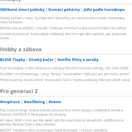
Oblíbené zimní polévky
Domácí pekárny
Jídlo podle horoskopu
Sladký poklad u cesty: Využijte letní špendlíky do tvarohového koláče, marmelády
nebo kompotu
Domácí kečup pečený v troubě: Vyžaduje minimum práce a chutná lépe než vařený
Cuketová zmrzlina? Vyzkoušejte nečekaný letní hit a geniální způsob, jak zpracovat
úrodu
Hobby a zábava
BLESK Tlapky
Divoký kačer
Netflix filmy a seriály
Filip Vondrášek: V Jižní Americe si lidé plují životem mnohem lehčeji, věci tolik neřeší
Osvěžení ve Schladmingu: Lamy, ferraty i koulovačka v létě jsou jen pár hodin autem
Přibývá paniky na dovolené: Vnuka paní Soni v hotelu poštípaly štěnice! Lékaři varují
Pro generaci Z
#inspirace
#wellbeing
#news
Pop Culture Wrap: Ariana Grande promluvila o svém ústupu z veřejného života a
Sophia z KATSEYE si dává pauzu od skupiny
Alt news: MGK v tom zas lítá, Jared Leto byl obviněný ze sexuálního obtěžování a
zemřely Bonnie Tyler a Mary Morello
RECEPT: Perfektní letní kombinace, které tě zchladí, i kdybys nechtěl*a