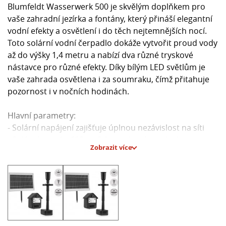
Blumfeldt Wasserwerk 500 je skvělým doplňkem pro
vaše zahradní jezírka a fontány, který přináší elegantní
vodní efekty a osvětlení i do těch nejtemnějších nocí.
Toto solární vodní čerpadlo dokáže vytvořit proud vody
až do výšky 1,4 metru a nabízí dva různé tryskové
nástavce pro různé efekty. Díky bílým LED světlům je
vaše zahrada osvětlena i za soumraku, čímž přitahuje
pozornost i v nočních hodinách.
Hlavní parametry:
- Solární napájení zajišťuje úplnou nezávislost na síti
- Solární panel s 600 cm2 fotovoltaickou plochou
Zobrazit více
- Průtok až 500 litrů vody za hodinu
- Vestavěný akumulátor s kapacitou na 4 hodiny
provozu
- Možnost upevnění solárního panelu pomocí hrotů do
země nebo montáže na trvale
- Dlouhé kabely umožňují volné umístění jednotlivých
částí