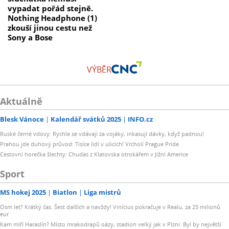
vypadat pořád stejně.
Nothing Headphone (1)
zkouší jinou cestu než
Sony a Bose
VÝBĚR
Aktuálně
Blesk Vánoce
Kalendář svátků 2025
INFO.cz
Ruské černé vdovy: Rychle se vdávají za vojáky, inkasují dávky, když padnou!
Prahou jde duhový průvod: Tisíce lidí v ulicích! Vrcholí Prague Pride
Cestovní horečka šlechty: Chuďas z Klatovska otrokářem v Jižní Americe
Sport
MS hokej 2025
Biatlon
Liga mistrů
Osm let? Krátký čas. Šest dalších a navždy! Vinícius pokračuje v Realu, za 25 milionů
eur
Kam míří Haraslín? Místo mrakodrapů oázy, stadion velký jak v Plzni. Byl by největší