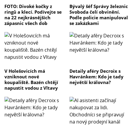
FOTO: Divoké kočky z
Bývalý šéf Správy železnic
ringů a klecí. Podívejte se
Svoboda čelí obvinění.
na 22 nejkrásnějších
Podle policie manipuloval
zápasnic všech dob
se zakázkami
V Holešovicích má
Detaily aféry Decroix s
vzniknout nové
Havránkem: Kdo je tady
koupaliště. Bazén chtějí
největší královna?
napustit vodou z Vltavy