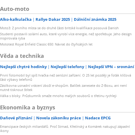
Auto-moto
Alko-kalkulačka
Rallye Dakar 2025
Dálniční známka 2025
Moto3: Z prvního místa se do druhé části britské kvalifikace posouvá Danish
Studenti postavili solární auto, které vyrobí více energie, než spotřebuje. Jeho design
inspirovala ryba
Mototest Royal Enfield Classic 650: Návrat do čtyřicátých let
Věda a technika
Nejlepší chytré hodinky
Nejlepší telefony
Nejlepší VPN – srovnání
První fotomobil byl spíš hračka než seriózní zařízení. O 25 let později je foťák klíčová
část výbavy telefonů
Zásilkovna usnadní vrácení zboží e-shopům. Balíček zanesete do Z-Boxu, ani není
nutné tisknout štítek
Válka s bloky. Průzkumník smaže mnoho malých souborů o třetinu rychleji
Ekonomika a byznys
Daňové přiznání
Novela zákoníku práce
Nadace EPCG
Emancipace českých miliardářů. Proč Strnad, Křetínský a Komárek nakupují západní
ikony