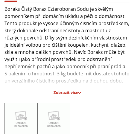
Boraks Čistý Borax Czteroboran Sodu je skvělým
pomocníkem při domácím úklidu a péči o domácnost.
Tento produkt je vysoce účinným čisticím prostředkem,
který dokonale odstraní nečistoty a mastnotu z
různých povrchů. Díky svým dezinfekčním vlastnostem
je ideální volbou pro čištění koupelen, kuchyní, dlažeb,
skla a mnoha dalších povrchů. Navíc Boraks může být
využit i jako přírodní prostředek pro odstranění
nepříjemných pachů a jako pomocník při praní prádla.
S balením o hmotnosti 3 kg budete mít dostatek tohoto
univerzálního čisticího prostředku na dlouhou dobu.
Zobrazit více
Hlavní parametry:
- Typ produktu: Čisticí prostředek
- Obsah: 3 kg
- Vlastnosti: Dezinfekční, odstraňuje nečistoty a
mastnotu, odstraňuje nepříjemné pachy
- Využití: Domácí úklid, péče o domácnost, praní prádla