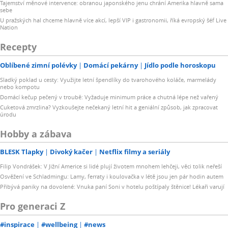
Tajemství měnové intervence: obranou japonského jenu chrání Amerika hlavně sama
sebe
U pražských hal chceme hlavně více akcí, lepší VIP i gastronomii, říká evropský šéf Live
Nation
Recepty
Oblíbené zimní polévky
Domácí pekárny
Jídlo podle horoskopu
Sladký poklad u cesty: Využijte letní špendlíky do tvarohového koláče, marmelády
nebo kompotu
Domácí kečup pečený v troubě: Vyžaduje minimum práce a chutná lépe než vařený
Cuketová zmrzlina? Vyzkoušejte nečekaný letní hit a geniální způsob, jak zpracovat
úrodu
Hobby a zábava
BLESK Tlapky
Divoký kačer
Netflix filmy a seriály
Filip Vondrášek: V Jižní Americe si lidé plují životem mnohem lehčeji, věci tolik neřeší
Osvěžení ve Schladmingu: Lamy, ferraty i koulovačka v létě jsou jen pár hodin autem
Přibývá paniky na dovolené: Vnuka paní Soni v hotelu poštípaly štěnice! Lékaři varují
Pro generaci Z
#inspirace
#wellbeing
#news