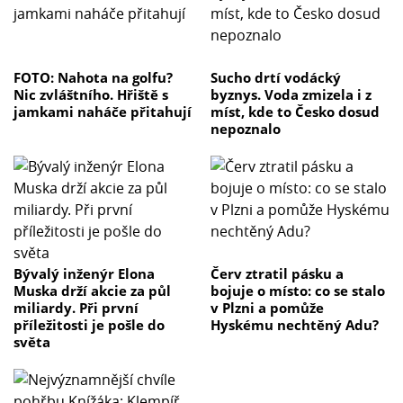
FOTO: Nahota na golfu?
Sucho drtí vodácký
Nic zvláštního. Hřiště s
byznys. Voda zmizela i z
jamkami naháče přitahují
míst, kde to Česko dosud
nepoznalo
Bývalý inženýr Elona
Červ ztratil pásku a
Muska drží akcie za půl
bojuje o místo: co se stalo
miliardy. Při první
v Plzni a pomůže
příležitosti je pošle do
Hyskému nechtěný Adu?
světa