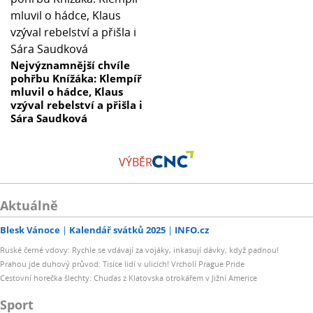
Nejvýznamnější chvíle
pohřbu Knížáka: Klempíř
mluvil o hádce, Klaus
vzýval rebelství a přišla i
Sára Saudková
VÝBĚR
Aktuálně
Blesk Vánoce
Kalendář svátků 2025
INFO.cz
Ruské černé vdovy: Rychle se vdávají za vojáky, inkasují dávky, když padnou!
Prahou jde duhový průvod: Tisíce lidí v ulicích! Vrcholí Prague Pride
Cestovní horečka šlechty: Chuďas z Klatovska otrokářem v Jižní Americe
Sport