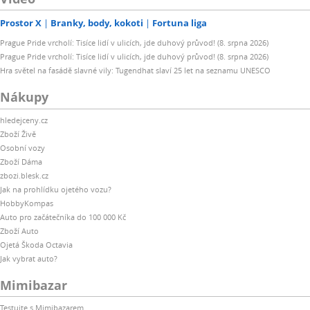
Prostor X
Branky, body, kokoti
Fortuna liga
Prague Pride vrcholí: Tisíce lidí v ulicích, jde duhový průvod! (8. srpna 2026)
Prague Pride vrcholí: Tisíce lidí v ulicích, jde duhový průvod! (8. srpna 2026)
Hra světel na fasádě slavné vily: Tugendhat slaví 25 let na seznamu UNESCO
Nákupy
hledejceny.cz
Zboží Živě
Osobní vozy
Zboží Dáma
zbozi.blesk.cz
Jak na prohlídku ojetého vozu?
HobbyKompas
Auto pro začátečníka do 100 000 Kč
Zboží Auto
Ojetá Škoda Octavia
Jak vybrat auto?
Mimibazar
Testujte s Mimibazarem