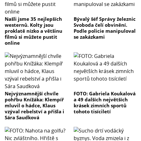
Našli jsme 35 nejlepších
Bývalý šéf Správy železnic
westernů. Kolty jsou
Svoboda čelí obvinění.
proklatě nízko a většinu
Podle policie manipuloval
filmů si můžete pustit
se zakázkami
online
Nejvýznamnější chvíle
FOTO: Gabriela Koukalová
pohřbu Knížáka: Klempíř
a 49 dalších největších
mluvil o hádce, Klaus
krásek zimních sportů
vzýval rebelství a přišla i
tohoto tisíciletí
Sára Saudková