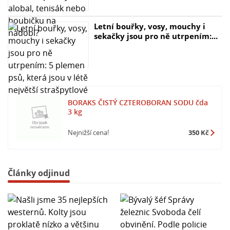
Letní bouřky, vosy, mouchy i
sekačky jsou pro ně utrpením:...
BORAKS ČISTÝ CZTEROBORAN SODU čda
3 kg
Nejnižší cena!
350 Kč
Články odjinud