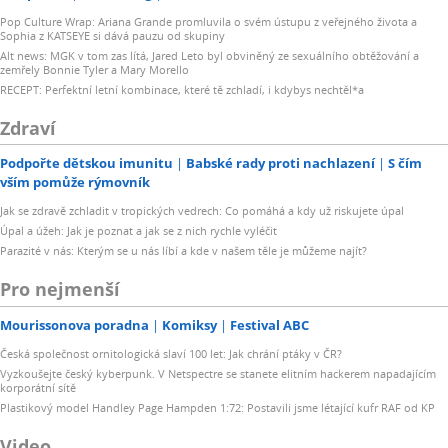
Pop Culture Wrap: Ariana Grande promluvila o svém ústupu z veřejného života a
Sophia z KATSEYE si dává pauzu od skupiny
Alt news: MGK v tom zas lítá, Jared Leto byl obviněný ze sexuálního obtěžování a
zemřely Bonnie Tyler a Mary Morello
RECEPT: Perfektní letní kombinace, které tě zchladí, i kdybys nechtěl*a
Zdraví
Podpořte dětskou imunitu
Babské rady proti nachlazení
S čím
vším pomůže rýmovník
Jak se zdravě zchladit v tropických vedrech: Co pomáhá a kdy už riskujete úpal
Úpal a úžeh: Jak je poznat a jak se z nich rychle vyléčit
Parazité v nás: Kterým se u nás líbí a kde v našem těle je můžeme najít?
Pro nejmenší
Mourissonova poradna
Komiksy
Festival ABC
Česká společnost ornitologická slaví 100 let: Jak chrání ptáky v ČR?
Vyzkoušejte český kyberpunk. V Netspectre se stanete elitním hackerem napadajícím
korporátní sítě
Plastikový model Handley Page Hampden 1:72: Postavili jsme létající kufr RAF od KP
Video