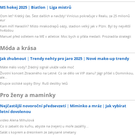
MS hokej 2025
Biatlon
Liga mistrů
Osm let? Krátký čas. Šest dalších a navždy! Vinícius pokračuje v Realu, za 25 milionů
eur
Kam míří Haraslín? Místo mrakodrapů oázy, stadion velký jak v Plzni. Byl by největší
hvězdou
Manuel před odletem na ME v atletice: Moc bych si přála medaili. Prozradila strategii
Móda a krása
Jak zhubnout
Trendy nehty pro jaro 2025
Nové make-up trendy
Máte málo vody? Zrádný signál ukáže vaše moč
Životní koncert Ztraceného na Letné: Co se dělo ve VIP stanu? Jágr přišel s Dominikou,
ale...
Erupce sicilské sopky Etny: Ruší desítky letů
Pro ženy a maminky
Nejčastější novoroční předsevzetí
Miminko a mráz
Jak vybírat
letní dovolenou
video Alena Mihulová
Co si zabalit do kufru, abyste na (nejen) u moře zazářily...
Salát s koprem a dresinkem ze zakysané smetany