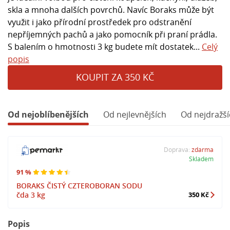
skla a mnoha dalších povrchů. Navíc Boraks může být
využit i jako přírodní prostředek pro odstranění
nepříjemných pachů a jako pomocník při praní prádla.
S balením o hmotnosti 3 kg budete mít dostatek...
Celý
popis
KOUPIT ZA 350 KČ
Od nejoblíbenějších
Od nejlevnějších
Od nejdražší
Doprava:
zdarma
Skladem
91 %
BORAKS ČISTÝ CZTEROBORAN SODU
čda 3 kg
350 Kč
Popis