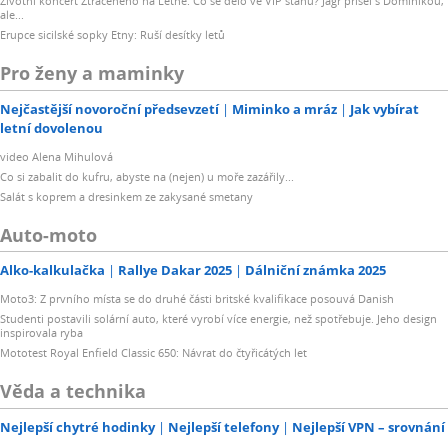
Životní koncert Ztraceného na Letné: Co se dělo ve VIP stanu? Jágr přišel s Dominikou,
ale...
Erupce sicilské sopky Etny: Ruší desítky letů
Pro ženy a maminky
Nejčastější novoroční předsevzetí
Miminko a mráz
Jak vybírat
letní dovolenou
video Alena Mihulová
Co si zabalit do kufru, abyste na (nejen) u moře zazářily...
Salát s koprem a dresinkem ze zakysané smetany
Auto-moto
Alko-kalkulačka
Rallye Dakar 2025
Dálniční známka 2025
Moto3: Z prvního místa se do druhé části britské kvalifikace posouvá Danish
Studenti postavili solární auto, které vyrobí více energie, než spotřebuje. Jeho design
inspirovala ryba
Mototest Royal Enfield Classic 650: Návrat do čtyřicátých let
Věda a technika
Nejlepší chytré hodinky
Nejlepší telefony
Nejlepší VPN – srovnání