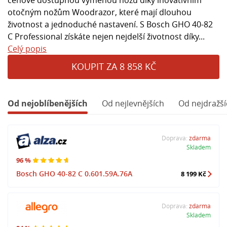
otočným nožům Woodrazor, které mají dlouhou
životnost a jednoduché nastavení. S Bosch GHO 40-82
C Professional získáte nejen nejdelší životnost díky...
Celý popis
KOUPIT ZA 8 858 KČ
Od nejoblíbenějších
Od nejlevnějších
Od nejdražší
Doprava:
zdarma
Skladem
96 %
Bosch GHO 40-82 C 0.601.59A.76A
8 199 Kč
Doprava:
zdarma
Skladem