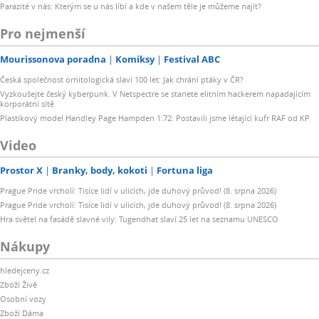
Parazité v nás: Kterým se u nás líbí a kde v našem těle je můžeme najít?
Pro nejmenší
Mourissonova poradna
Komiksy
Festival ABC
Česká společnost ornitologická slaví 100 let: Jak chrání ptáky v ČR?
Vyzkoušejte český kyberpunk. V Netspectre se stanete elitním hackerem napadajícím
korporátní sítě
Plastikový model Handley Page Hampden 1:72: Postavili jsme létající kufr RAF od KP
Video
Prostor X
Branky, body, kokoti
Fortuna liga
Prague Pride vrcholí: Tisíce lidí v ulicích, jde duhový průvod! (8. srpna 2026)
Prague Pride vrcholí: Tisíce lidí v ulicích, jde duhový průvod! (8. srpna 2026)
Hra světel na fasádě slavné vily: Tugendhat slaví 25 let na seznamu UNESCO
Nákupy
hledejceny.cz
Zboží Živě
Osobní vozy
Zboží Dáma