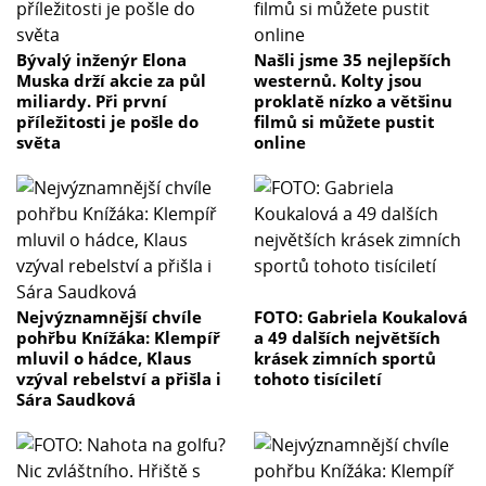
Bývalý inženýr Elona
Našli jsme 35 nejlepších
Muska drží akcie za půl
westernů. Kolty jsou
miliardy. Při první
proklatě nízko a většinu
příležitosti je pošle do
filmů si můžete pustit
světa
online
Nejvýznamnější chvíle
FOTO: Gabriela Koukalová
pohřbu Knížáka: Klempíř
a 49 dalších největších
mluvil o hádce, Klaus
krásek zimních sportů
vzýval rebelství a přišla i
tohoto tisíciletí
Sára Saudková