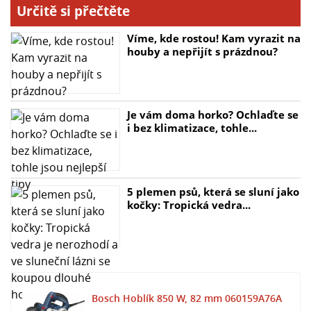
- Napětí, elektrické: 230 V
Určitě si přečtěte
- Hmotnost: 3,2 kg
- Nastavitelná hloubka drážky: 0 – 24 mm
Víme, kde rostou! Kam vyrazit na
- Volnoběžné otáčky: 14 000 ot/min
houby a nepřijít s prázdnou?
- Hoblovací šířka: 82 mm
Je vám doma horko? Ochlaďte se
i bez klimatizace, tohle...
5 plemen psů, která se sluní jako
kočky: Tropická vedra...
Bosch Hoblík 850 W, 82 mm 060159A76A