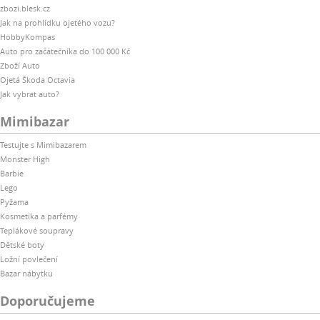
zbozi.blesk.cz
Jak na prohlídku ojetého vozu?
HobbyKompas
Auto pro začátečníka do 100 000 Kč
Zboží Auto
Ojetá Škoda Octavia
Jak vybrat auto?
Mimibazar
Testujte s Mimibazarem
Monster High
Barbie
Lego
Pyžama
Kosmetika a parfémy
Teplákové soupravy
Dětské boty
Ložní povlečení
Bazar nábytku
Doporučujeme