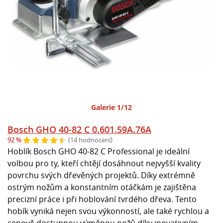
Galerie 1/12
Bosch GHO 40-82 C 0.601.59A.76A
92 %
(14 hodnocení)
Hoblík Bosch GHO 40-82 C Professional je ideální
volbou pro ty, kteří chtějí dosáhnout nejvyšší kvality
povrchu svých dřevěných projektů. Díky extrémně
ostrým nožům a konstantním otáčkám je zajištěna
precizní práce i při hoblování tvrdého dřeva. Tento
hobík vyniká nejen svou výkonností, ale také rychlou a
cenově dostupnou výměnou nožů díky inovativním