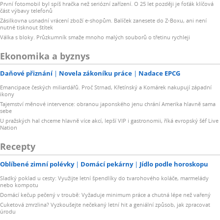
První fotomobil byl spíš hračka než seriózní zařízení. O 25 let později je foťák klíčová
část výbavy telefonů
Zásilkovna usnadní vrácení zboží e-shopům. Balíček zanesete do Z-Boxu, ani není
nutné tisknout štítek
Válka s bloky. Průzkumník smaže mnoho malých souborů o třetinu rychleji
Ekonomika a byznys
Daňové přiznání
Novela zákoníku práce
Nadace EPCG
Emancipace českých miliardářů. Proč Strnad, Křetínský a Komárek nakupují západní
ikony
Tajemství měnové intervence: obranou japonského jenu chrání Amerika hlavně sama
sebe
U pražských hal chceme hlavně více akcí, lepší VIP i gastronomii, říká evropský šéf Live
Nation
Recepty
Oblíbené zimní polévky
Domácí pekárny
Jídlo podle horoskopu
Sladký poklad u cesty: Využijte letní špendlíky do tvarohového koláče, marmelády
nebo kompotu
Domácí kečup pečený v troubě: Vyžaduje minimum práce a chutná lépe než vařený
Cuketová zmrzlina? Vyzkoušejte nečekaný letní hit a geniální způsob, jak zpracovat
úrodu