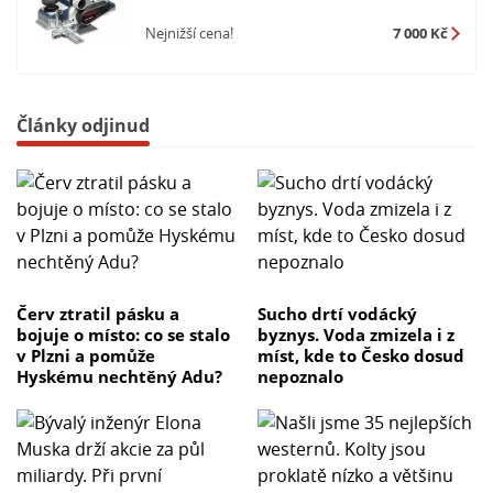
Nejnižší cena!
7 000 Kč
Články odjinud
Červ ztratil pásku a
Sucho drtí vodácký
bojuje o místo: co se stalo
byznys. Voda zmizela i z
v Plzni a pomůže
míst, kde to Česko dosud
Hyskému nechtěný Adu?
nepoznalo