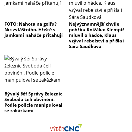
FOTO: Nahota na golfu?
Nejvýznamnější chvíle
Nic zvláštního. Hřiště s
pohřbu Knížáka: Klempíř
jamkami naháče přitahují
mluvil o hádce, Klaus
vzýval rebelství a přišla i
Sára Saudková
Bývalý šéf Správy železnic
Svoboda čelí obvinění.
Podle policie manipuloval
se zakázkami
VÝBĚR