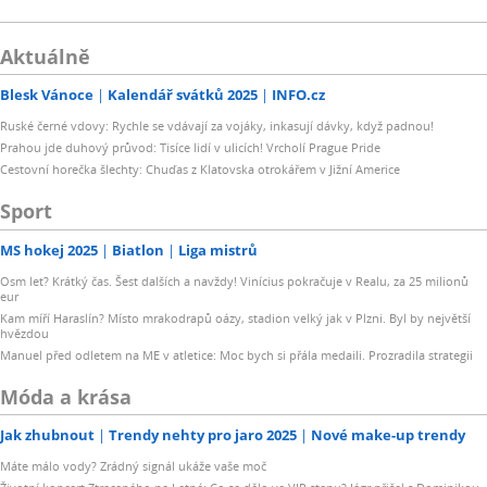
Aktuálně
Blesk Vánoce
Kalendář svátků 2025
INFO.cz
Ruské černé vdovy: Rychle se vdávají za vojáky, inkasují dávky, když padnou!
Prahou jde duhový průvod: Tisíce lidí v ulicích! Vrcholí Prague Pride
Cestovní horečka šlechty: Chuďas z Klatovska otrokářem v Jižní Americe
Sport
MS hokej 2025
Biatlon
Liga mistrů
Osm let? Krátký čas. Šest dalších a navždy! Vinícius pokračuje v Realu, za 25 milionů
eur
Kam míří Haraslín? Místo mrakodrapů oázy, stadion velký jak v Plzni. Byl by největší
hvězdou
Manuel před odletem na ME v atletice: Moc bych si přála medaili. Prozradila strategii
Móda a krása
Jak zhubnout
Trendy nehty pro jaro 2025
Nové make-up trendy
Máte málo vody? Zrádný signál ukáže vaše moč