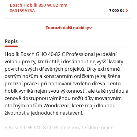
Bosch Hoblík 850 W, 82 mm
060159A76A
7 000 Kč
Zobrazit další nabídky
Popis
Hoblík Bosch GHO 40-82 C Professional je ideální
volbou pro ty, kteří chtějí dosáhnout nejvyšší kvality
povrchu svých dřevěných projektů. Díky extrémně
ostrým nožům a konstantním otáčkám je zajištěna
precizní práce i při hoblování tvrdého dřeva. Tento
hobík vyniká nejen svou výkonností, ale také rychlou a
cenově dostupnou výměnou nožů díky inovativním
otočným nožům Woodrazor, které mají dlouhou
životnost a jednoduché nastavení.
S Bosch GHO 40-82 C Professional získáte nejen
nejdelší životnost díky hliníkovým pouzdům ložisek a