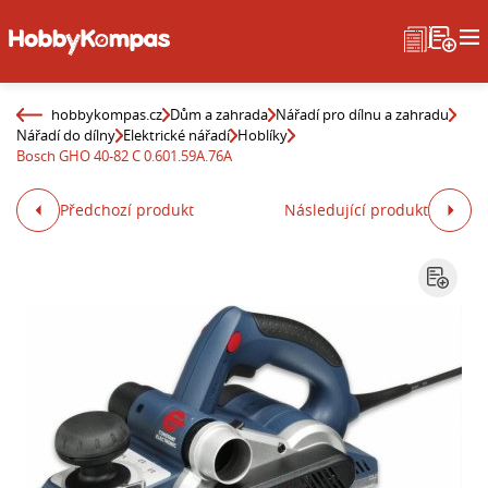
hobbykompas.cz
Dům a zahrada
Nářadí pro dílnu a zahradu
Nářadí do dílny
Elektrické nářadí
Hoblíky
Bosch GHO 40-82 C 0.601.59A.76A
Předchozí produkt
Následující produkt