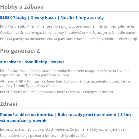
Hobby a zábava
BLESK Tlapky
Divoký kačer
Netflix filmy a seriály
Filip Vondrášek: V Jižní Americe si lidé plují životem mnohem lehčeji, věci tolik neřeší
Osvěžení ve Schladmingu: Lamy, ferraty i koulovačka v létě jsou jen pár hodin autem
Přibývá paniky na dovolené: Vnuka paní Soni v hotelu poštípaly štěnice! Lékaři varují
Pro generaci Z
#inspirace
#wellbeing
#news
Pop Culture Wrap: Ariana Grande promluvila o svém ústupu z veřejného života a
Sophia z KATSEYE si dává pauzu od skupiny
Alt news: MGK v tom zas lítá, Jared Leto byl obviněný ze sexuálního obtěžování a
zemřely Bonnie Tyler a Mary Morello
RECEPT: Perfektní letní kombinace, které tě zchladí, i kdybys nechtěl*a
Zdraví
Podpořte dětskou imunitu
Babské rady proti nachlazení
S čím
vším pomůže rýmovník
Jak se zdravě zchladit v tropických vedrech: Co pomáhá a kdy už riskujete úpal
Úpal a úžeh: Jak je poznat a jak se z nich rychle vyléčit