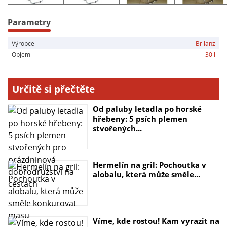
- Snadno odnímatelná textilní taška
- Ergonomická rukojeť
Parametry
- Kovová odkládací plocha pro stabilizaci
Výrobce
Brilanz
- Plastová kolečka pro plynulý pohyb
Objem
30 l
Určitě si přečtěte
Od paluby letadla po horské
hřebeny: 5 psích plemen
stvořených...
Hermelín na gril: Pochoutka v
alobalu, která může směle...
Víme, kde rostou! Kam vyrazit na