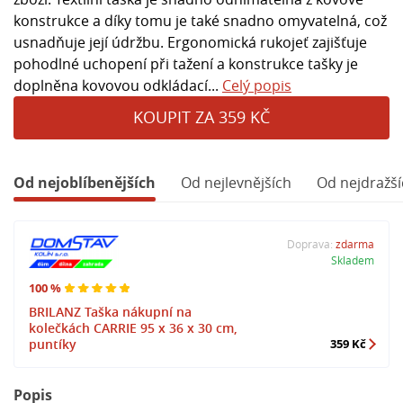
konstrukce a díky tomu je také snadno omyvatelná, což
usnadňuje její údržbu. Ergonomická rukojeť zajišťuje
pohodlné uchopení při tažení a konstrukce tašky je
doplněna kovovou odkládací...
Celý popis
KOUPIT ZA 359 KČ
Od nejoblíbenějších
Od nejlevnějších
Od nejdražší
Doprava:
zdarma
Skladem
100 %
BRILANZ Taška nákupní na
kolečkách CARRIE 95 x 36 x 30 cm,
puntíky
359 Kč
Popis