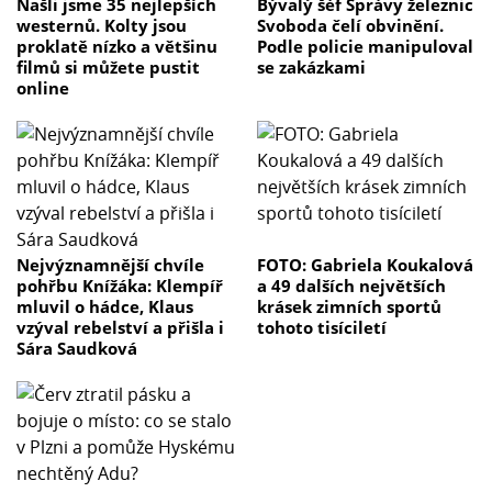
Našli jsme 35 nejlepších
Bývalý šéf Správy železnic
westernů. Kolty jsou
Svoboda čelí obvinění.
proklatě nízko a většinu
Podle policie manipuloval
filmů si můžete pustit
se zakázkami
online
Nejvýznamnější chvíle
FOTO: Gabriela Koukalová
pohřbu Knížáka: Klempíř
a 49 dalších největších
mluvil o hádce, Klaus
krásek zimních sportů
vzýval rebelství a přišla i
tohoto tisíciletí
Sára Saudková