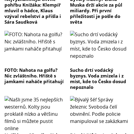
pohřbu Knížáka: Klempíř
Muska drží akcie za půl
mluvil o hádce, Klaus
miliardy. Při první
vzýval rebelství a přišla i
příležitosti je pošle do
Sára Saudková
světa
FOTO: Nahota na golfu?
Sucho drtí vodácký
Nic zvláštního. Hřiště s
byznys. Voda zmizela i z
jamkami naháče přitahují
míst, kde to Česko dosud
nepoznalo