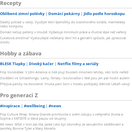
Recepty
Oblíbené zimní polévky
Domácí pekárny
Jídlo podle horoskopu
Sladký poklad u cesty: Využijte letní špendlíky do tvarohového koláče, marmelády
nebo kompotu
Domácí kečup pečený v troubě: Vyžaduje minimum práce a chutná lépe než vařený
Cuketová zmrzlina? Vyzkoušejte nečekaný letní hit a geniální způsob, jak zpracovat
úrodu
Hobby a zábava
BLESK Tlapky
Divoký kačer
Netflix filmy a seriály
Filip Vondrášek: V Jižní Americe si lidé plují životem mnohem lehčeji, věci tolik neřeší
Osvěžení ve Schladmingu: Lamy, ferraty i koulovačka v létě jsou jen pár hodin autem
Přibývá paniky na dovolené: Vnuka paní Soni v hotelu poštípaly štěnice! Lékaři varují
Pro generaci Z
#inspirace
#wellbeing
#news
Pop Culture Wrap: Ariana Grande promluvila o svém ústupu z veřejného života a
Sophia z KATSEYE si dává pauzu od skupiny
Alt news: MGK v tom zas lítá, Jared Leto byl obviněný ze sexuálního obtěžování a
zemřely Bonnie Tyler a Mary Morello