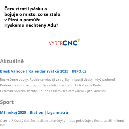
Červ ztratil pásku a
bojuje o místo: co se stalo
v Plzni a pomůže
Hyskému nechtěný Adu?
VÝBĚR
Aktuálně
Blesk Vánoce
Kalendář svátků 2025
INFO.cz
Ruské černé vdovy: Rychle se vdávají za vojáky, inkasují dávky, když padnou!
Prahou jde duhový průvod: Tisíce lidí v ulicích! Vrcholí Prague Pride
Cestovní horečka šlechty: Chuďas z Klatovska otrokářem v Jižní Americe
Sport
MS hokej 2025
Biatlon
Liga mistrů
Osm let? Krátký čas. Šest dalších a navždy! Vinícius pokračuje v Realu, za 25 milionů
eur