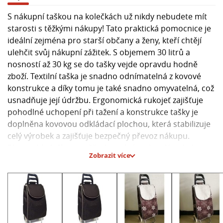
S nákupní taškou na kolečkách už nikdy nebudete mít
starosti s těžkými nákupy! Tato praktická pomocnice je
ideální zejména pro starší občany a ženy, kteří chtějí
ulehčit svůj nákupní zážitek. S objemem 30 litrů a
nosností až 30 kg se do tašky vejde opravdu hodně
zboží. Textilní taška je snadno odnímatelná z kovové
konstrukce a díky tomu je také snadno omyvatelná, což
usnadňuje její údržbu. Ergonomická rukojeť zajišťuje
pohodlné uchopení při tažení a konstrukce tašky je
doplněna kovovou odkládací plochou, která stabilizuje
celý výrobek a zajišťuje bezpečný převoz nákupu.
Plastová kolečka umožňují snadný a plynulý pohyb po
Zobrazit více
jakémkoli povrchu, takže se s touto taškou budete
pohybovat s lehkostí a elegancí.
Hlavní parametry:
- Objem: 30 l
- Nosnost: 30 kg