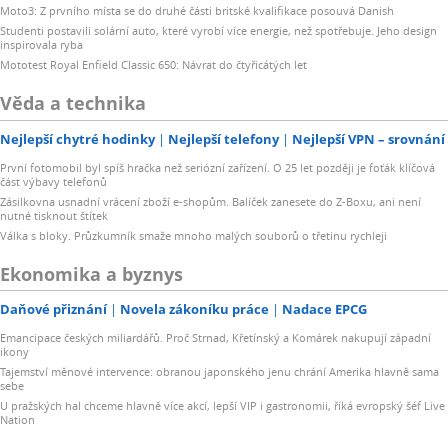
Moto3: Z prvního místa se do druhé části britské kvalifikace posouvá Danish
Studenti postavili solární auto, které vyrobí více energie, než spotřebuje. Jeho design
inspirovala ryba
Mototest Royal Enfield Classic 650: Návrat do čtyřicátých let
Věda a technika
Nejlepší chytré hodinky
Nejlepší telefony
Nejlepší VPN – srovnání
První fotomobil byl spíš hračka než seriózní zařízení. O 25 let později je foťák klíčová
část výbavy telefonů
Zásilkovna usnadní vrácení zboží e-shopům. Balíček zanesete do Z-Boxu, ani není
nutné tisknout štítek
Válka s bloky. Průzkumník smaže mnoho malých souborů o třetinu rychleji
Ekonomika a byznys
Daňové přiznání
Novela zákoníku práce
Nadace EPCG
Emancipace českých miliardářů. Proč Strnad, Křetínský a Komárek nakupují západní
ikony
Tajemství měnové intervence: obranou japonského jenu chrání Amerika hlavně sama
sebe
U pražských hal chceme hlavně více akcí, lepší VIP i gastronomii, říká evropský šéf Live
Nation