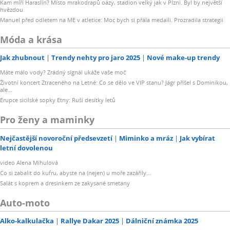
Kam míří Haraslín? Místo mrakodrapů oázy, stadion velký jak v Plzni. Byl by největší
hvězdou
Manuel před odletem na ME v atletice: Moc bych si přála medaili. Prozradila strategii
Móda a krása
Jak zhubnout
Trendy nehty pro jaro 2025
Nové make-up trendy
Máte málo vody? Zrádný signál ukáže vaše moč
Životní koncert Ztraceného na Letné: Co se dělo ve VIP stanu? Jágr přišel s Dominikou,
ale...
Erupce sicilské sopky Etny: Ruší desítky letů
Pro ženy a maminky
Nejčastější novoroční předsevzetí
Miminko a mráz
Jak vybírat
letní dovolenou
video Alena Mihulová
Co si zabalit do kufru, abyste na (nejen) u moře zazářily...
Salát s koprem a dresinkem ze zakysané smetany
Auto-moto
Alko-kalkulačka
Rallye Dakar 2025
Dálniční známka 2025