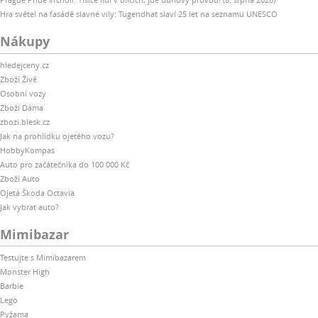
Hra světel na fasádě slavné vily: Tugendhat slaví 25 let na seznamu UNESCO
Nákupy
hledejceny.cz
Zboží Živě
Osobní vozy
Zboží Dáma
zbozi.blesk.cz
Jak na prohlídku ojetého vozu?
HobbyKompas
Auto pro začátečníka do 100 000 Kč
Zboží Auto
Ojetá Škoda Octavia
Jak vybrat auto?
Mimibazar
Testujte s Mimibazarem
Monster High
Barbie
Lego
Pyžama