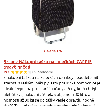
Galerie 1/6
Brilanz Nákupní taška na kolečkách CARRIE
tmavě hnědá
79 %
(37 hodnocení)
S nákupní taškou na kolečkách už nikdy nebudete mít
starosti s těžkými nákupy! Tato praktická pomocnice je
ideální zejména pro starší občany a ženy, kteří chtějí
ulehčit svůj nákupní zážitek. S objemem 30 litrů a
nosností až 30 kg se do tašky vejde opravdu hodně
zboží. Textilní taška je snadno odnímatelná z kovové