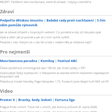
RECEPT: Perfektní letní kombinace, které tě zchladí, i kdybys nechtěl*a
Zdraví
Podpořte dětskou imunitu
Babské rady proti nachlazení
S čím
vším pomůže rýmovník
Jak se zdravě zchladit v tropických vedrech: Co pomáhá a kdy už riskujete úpal
Úpal a úžeh: Jak je poznat a jak se z nich rychle vyléčit
Parazité v nás: Kterým se u nás líbí a kde v našem těle je můžeme najít?
Pro nejmenší
Mourissonova poradna
Komiksy
Festival ABC
Česká společnost ornitologická slaví 100 let: Jak chrání ptáky v ČR?
Vyzkoušejte český kyberpunk. V Netspectre se stanete elitním hackerem napadajícím
korporátní sítě
Plastikový model Handley Page Hampden 1:72: Postavili jsme létající kufr RAF od KP
Video
Prostor X
Branky, body, kokoti
Fortuna liga
Prague Pride vrcholí: Tisíce lidí v ulicích, jde duhový průvod! (8. srpna 2026)
Prague Pride vrcholí: Tisíce lidí v ulicích, jde duhový průvod! (8. srpna 2026)