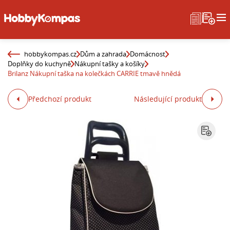
hobbykompas.cz
Dům a zahrada
Domácnost
Doplňky do kuchyně
Nákupní tašky a košíky
Brilanz Nákupní taška na kolečkách CARRIE tmavě hnědá
Předchozí produkt
Následující produkt