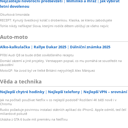
Nejčastější novoroční předsevzetí
Miminko a mráz
Jak vybírat
letní dovolenou
Okurková limonáda
RECEPT: Kynutý švestkový koláč s drobenkou. Klasika, se kterou zabodujete
Tohle nikdy neříkejte! Slova, kterými rodiče dětem ubližují ze všeho nejvíc
Auto-moto
Alko-kalkulačka
Rallye Dakar 2025
Dálniční známka 2025
Příští Audi Q8 se bude držet osvědčeného receptu
Domácí zázemí a jiné projekty. Verstappen popsal, co mu pomáhá se soustředit na
závodění
MotoGP: Na úvod byl ve Velké Británii nejrychlejší Alex Márquez
Věda a technika
Nejlepší chytré hodinky
Nejlepší telefony
Nejlepší VPN – srovnání
Jak na počítači používat Netflix v co nejlepší podobě? Rozlišení 4K běží nově i v
Chromu
Rusko požaduje povinnou instalaci státních aplikací do iPhonů. Apple odmítl, teď čelí
miliardové pokutě
Ukázka z GTA 6 bude mít premiéru na Netflixu