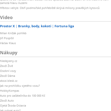
zamotá hlavu iluzemi
Hřbitov velryb: Obří podmořské pohřebiště skrývá miliony pravěkých kytovců
Video
Prostor X
Branky, body, kokoti
Fortuna liga
Milan Knížák pohřeb
Jiří Pospíšil
Václav Klaus
Nákupy
hledejceny.cz
Zboží Živě
Osobní vozy
Zboží Dáma
zbozi.blesk.cz
Jak na prohlídku ojetého vozu?
HobbyKompas
Auto pro začátečníka do 100 000 Kč
Zboží Auto
Ojetá Škoda Octavia
Jak vybrat auto?