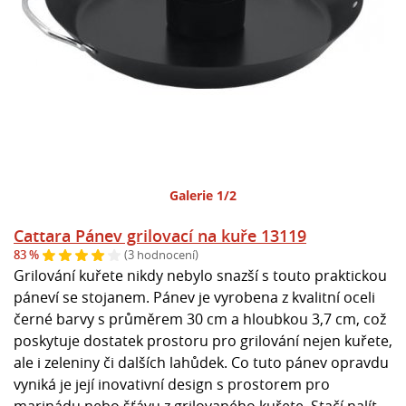
Galerie 1/2
Cattara Pánev grilovací na kuře 13119
83 %
(3 hodnocení)
Grilování kuřete nikdy nebylo snazší s touto praktickou
páneví se stojanem. Pánev je vyrobena z kvalitní oceli
černé barvy s průměrem 30 cm a hloubkou 3,7 cm, což
poskytuje dostatek prostoru pro grilování nejen kuřete,
ale i zeleniny či dalších lahůdek. Co tuto pánev opravdu
vyniká je její inovativní design s prostorem pro
marinádu nebo šťávu z grilovaného kuřete. Stačí nalít