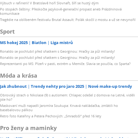
Výbuch v rafinerii! V Bratislavě hoří Slovnaft, šíří se hustý dým
Po stopách češtiny: Přeskočte jazykově-generační propast aneb Prázdninová
komunikace
Tragédie na oblíbeném festivalu Brutal Assault: Polák skočil z mostu a už se nevynořil
Sport
MS hokej 2025
Biatlon
Liga mistrů
Ronaldo se pochlubil před sňatkem s Georginou: Hračky za půl miliardy!
Ronaldo se pochlubil před sňatkem s Georginou: Hračky za půl miliardy!
Reprezentanti po MS: Plzeň v pasti, extrém u Memiče. Slavia se poučila, co Sparta?
Móda a krása
Jak zhubnout
Trendy nehty pro jaro 2025
Nové make-up trendy
Obrovský strach o Nikolase (9) s autismem: Chlapec odešel z domova na Letné, viděli
jste ho?
Maskovaní muži napadli Jaromíra Soukupa: Krvavá nakládačka, zmlátili ho
basebalovou pálkou
Retro foto Kateřiny a Petera Pechových: „Smraďoši“ před 16 lety
Pro ženy a maminky