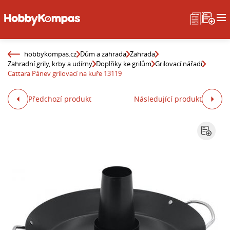
hobbykompas.cz
Dům a zahrada
Zahrada
Zahradní grily, krby a udírny
Doplňky ke grilům
Grilovací nářadí
Cattara Pánev grilovací na kuře 13119
Předchozí produkt
Následující produkt