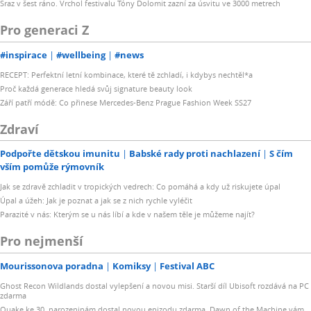
Sraz v šest ráno. Vrchol festivalu Tóny Dolomit zazní za úsvitu ve 3000 metrech
Pro generaci Z
#inspirace
#wellbeing
#news
RECEPT: Perfektní letní kombinace, které tě zchladí, i kdybys nechtěl*a
Proč každá generace hledá svůj signature beauty look
Září patří módě: Co přinese Mercedes-Benz Prague Fashion Week SS27
Zdraví
Podpořte dětskou imunitu
Babské rady proti nachlazení
S čím
vším pomůže rýmovník
Jak se zdravě zchladit v tropických vedrech: Co pomáhá a kdy už riskujete úpal
Úpal a úžeh: Jak je poznat a jak se z nich rychle vyléčit
Parazité v nás: Kterým se u nás líbí a kde v našem těle je můžeme najít?
Pro nejmenší
Mourissonova poradna
Komiksy
Festival ABC
Ghost Recon Wildlands dostal vylepšení a novou misi. Starší díl Ubisoft rozdává na PC
zdarma
Quake ke 30. narozeninám dostal novou epizodu zdarma. Dawn of the Machine vám