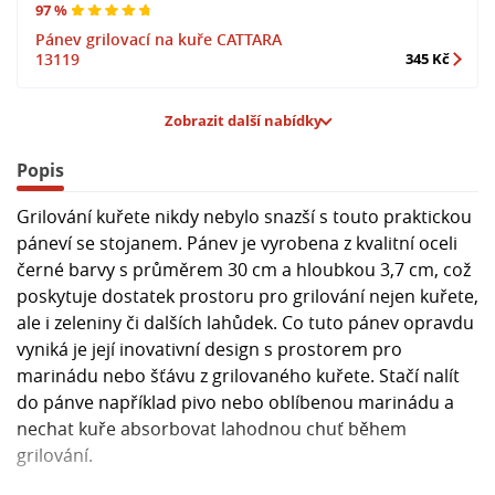
97 %
Pánev grilovací na kuře CATTARA
13119
345 Kč
Zobrazit další nabídky
Popis
Grilování kuřete nikdy nebylo snazší s touto praktickou
páneví se stojanem. Pánev je vyrobena z kvalitní oceli
černé barvy s průměrem 30 cm a hloubkou 3,7 cm, což
poskytuje dostatek prostoru pro grilování nejen kuřete,
ale i zeleniny či dalších lahůdek. Co tuto pánev opravdu
vyniká je její inovativní design s prostorem pro
marinádu nebo šťávu z grilovaného kuřete. Stačí nalít
do pánve například pivo nebo oblíbenou marinádu a
nechat kuře absorbovat lahodnou chuť během
grilování.