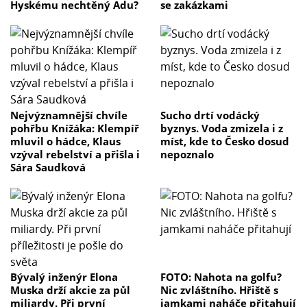
Hyskému nechtěný Adu?
se zakázkami
Nejvýznamnější chvíle
Sucho drtí vodácký
pohřbu Knížáka: Klempíř
byznys. Voda zmizela i z
mluvil o hádce, Klaus
míst, kde to Česko dosud
vzýval rebelství a přišla i
nepoznalo
Sára Saudková
Bývalý inženýr Elona
FOTO: Nahota na golfu?
Muska drží akcie za půl
Nic zvláštního. Hřiště s
miliardy. Při první
jamkami naháče přitahují