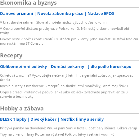
Ekonomika a byznys
Daňové přiznání
Novela zákoníku práce
Nadace EPCG
V bratislavské rafinerii Slovnaft hořela nádrž, výbuch otřásl okolím
V Česku otevřel třicátou prodejnu, v Polsku končí. Německý diskont nezvládl obří
ztráty
Finvox roste v počtu konzultantů i službách pro klienty. Jeho součástí se stává tradiční
moravská firma ST Consult
Recepty
Oblíbené zimní polévky
Domácí pekárny
Jídlo podle horoskopu
Cuketová zmrzlina? Vyzkoušejte nečekaný letní hit a geniální způsob, jak zpracovat
úrodu
Rychlé buchty s broskvemi: 5 receptů na sladké letní moučníky, které mají šťávu
Oopsie bread: Proteinové pečivo lehké jako obláček zvládnete připravit jen ze 3
surovin a bez mouky
Hobby a zábava
BLESK Tlapky
Divoký kačer
Netflix filmy a seriály
Přibývá paniky na dovolené: Vnuka paní Soni v hotelu poštípaly štěnice! Lékaři varují
Tipy na víkend: Harry Potter na výstavě! Folklor, bitvy i setkání vodníků