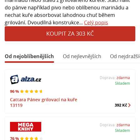
do pánve například pivo nebo oblíbenou marinádu a
nechat kuře absorbovat lahodnou chuť během
grilování. Dvoudílná konstrukce...
Celý popis
KOUPIT ZA 303 KČ
Od nejoblíbenějších
Od nejlevnějších
Od nejdražší
Doprava:
zdarma
Skladem
96 %
Cattara Pánev grilovací na kuře
13119
392 Kč
Doprava:
zdarma
Skladem
76 %