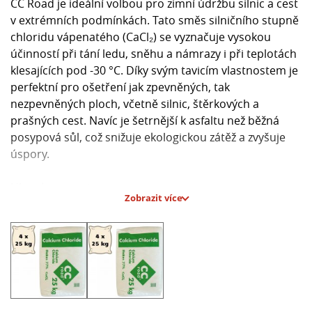
CC Road je ideální volbou pro zimní údržbu silnic a cest
v extrémních podmínkách. Tato směs silničního stupně
chloridu vápenatého (CaCl₂) se vyznačuje vysokou
účinností při tání ledu, sněhu a námrazy i při teplotách
klesajících pod -30 °C. Díky svým tavicím vlastnostem je
perfektní pro ošetření jak zpevněných, tak
nezpevněných ploch, včetně silnic, štěrkových a
prašných cest. Navíc je šetrnější k asfaltu než běžná
posypová sůl, což snižuje ekologickou zátěž a zvyšuje
úspory.
Hlavní parametry:
Zobrazit více
- Tavicí účinek i při teplotách pod -30 °C
- Vysoká účinnost s nízkou spotřebou
- Šetrný k asfaltovým povrchům
- Možnost aplikace samostatně nebo ve směsi se
solí/pískem
- Vhodný i k přípravě 30% roztoku