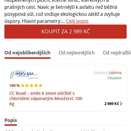
prašných cest. Navíc je šetrnější k asfaltu než běžná
posypová sůl, což snižuje ekologickou zátěž a zvyšuje
úspory. Hlavní parametry:...
Celý popis
KOUPIT ZA 2 989 KČ
Od nejoblíbenějších
Od nejlevnějších
Od nejdražší
Doprava:
zdarma
Skladem
100 %
CC Road – směs k zimní údržbě s
chloridem vápenatým Množství: 100
Kg
2 989 Kč
Popis