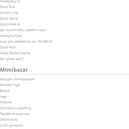
hledejceny.cz
Zboží Živě
Osobní vozy
Zboží Dáma
zbozi.blesk.cz
Jak na prohlídku ojetého vozu?
HobbyKompas
Auto pro začátečníka do 100 000 Kč
Zboží Auto
Ojetá Škoda Octavia
Jak vybrat auto?
Mimibazar
Testujte s Mimibazarem
Monster High
Barbie
Lego
Pyžama
Kosmetika a parfémy
Teplákové soupravy
Dětské boty
Ložní povlečení