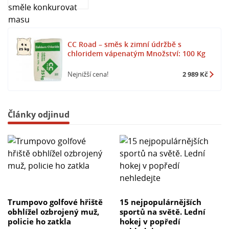
CC Road – směs k zimní údržbě s
chloridem vápenatým Množství: 100 Kg
Nejnižší cena!
2 989 Kč
Články odjinud
Trumpovo golfové hřiště
15 nejpopulárnějších
obhlížel ozbrojený muž,
sportů na světě. Lední
policie ho zatkla
hokej v popředí