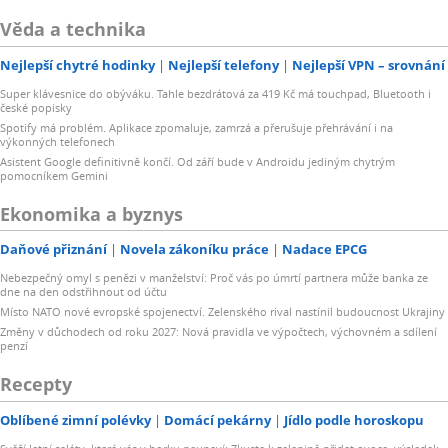
Věda a technika
Nejlepší chytré hodinky
Nejlepší telefony
Nejlepší VPN – srovnání
Super klávesnice do obýváku. Tahle bezdrátová za 419 Kč má touchpad, Bluetooth i
české popisky
Spotify má problém. Aplikace zpomaluje, zamrzá a přerušuje přehrávání i na
výkonných telefonech
Asistent Google definitivně končí. Od září bude v Androidu jediným chytrým
pomocníkem Gemini
Ekonomika a byznys
Daňové přiznání
Novela zákoníku práce
Nadace EPCG
Nebezpečný omyl s penězi v manželství: Proč vás po úmrtí partnera může banka ze
dne na den odstřihnout od účtu
Místo NATO nové evropské spojenectví. Zelenského rival nastínil budoucnost Ukrajiny
Změny v důchodech od roku 2027: Nová pravidla ve výpočtech, výchovném a sdílení
penzí
Recepty
Oblíbené zimní polévky
Domácí pekárny
Jídlo podle horoskopu