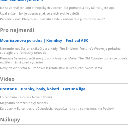
Jak se zdravě zchladit v tropických vedrech: Co pomáhá a kdy už riskujete úpal
Úpal a úžeh: Jak je poznat a jak se z nich rychle vyléčit
Parazité v nás: Kterým se u nás líbí a kde v našem těle je můžeme najít?
Pro nejmenší
Mourissonova poradna
Komiksy
Festival ABC
Nintendo nedělá jen skákačky a arkády. Fire Emblem: Fortune's Weave je pořádná
strategie pro fanoušky tahovek
Pomozte Salierimu začít nový život v Americe. Mafia: The Old Country odhaluje obsah
rozšíření těsně před vydáním
Nový traktor Zetor 6: Brněnská legenda slaví 80 let a jezdí skoro sama
Video
Prostor X
Branky, body, kokoti
Fortuna liga
Epicentrum Kalousek Nové nahrání
Meghanin narozeninový taneček
Kalousek v Epicentru: o důchodech, rozpočtu i o tom, co neskousl na Pavlovi
Nákupy