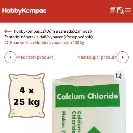
hobbykompas.cz
Dům a zahrada
Zahrada
Zahradní nábytek a další vybavení
Posypové soli
CC Road směs s chloridem vápenatým 100 kg
Předchozí produkt
Následující produkt