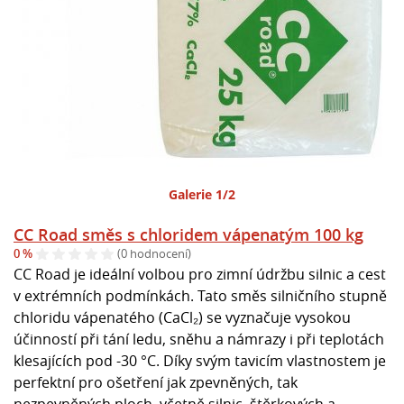
Galerie 1/2
CC Road směs s chloridem vápenatým 100 kg
0 %
(0 hodnocení)
CC Road je ideální volbou pro zimní údržbu silnic a cest
v extrémních podmínkách. Tato směs silničního stupně
chloridu vápenatého (CaCl₂) se vyznačuje vysokou
účinností při tání ledu, sněhu a námrazy i při teplotách
klesajících pod -30 °C. Díky svým tavicím vlastnostem je
perfektní pro ošetření jak zpevněných, tak
nezpevněných ploch, včetně silnic, štěrkových a