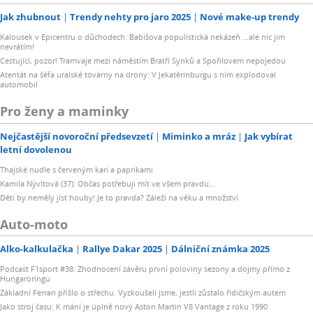
Jak zhubnout
Trendy nehty pro jaro 2025
Nové make-up trendy
Kalousek v Epicentru o důchodech: Babišova populistická nekázeň …ale nic jim
nevrátím!
Cestující, pozor! Tramvaje mezi náměstím Bratří Synků a Spořilovem nepojedou
Atentát na šéfa uralské továrny na drony: V Jekatěrinburgu s ním explodoval
automobil
Pro ženy a maminky
Nejčastější novoroční předsevzetí
Miminko a mráz
Jak vybírat
letní dovolenou
Thajské nudle s červeným kari a paprikami
Kamila Nývltová (37): Občas potřebuji mít ve všem pravdu...
Děti by neměly jíst houby! Je to pravda? Záleží na věku a množství
Auto-moto
Alko-kalkulačka
Rallye Dakar 2025
Dálniční známka 2025
Podcast F1sport #38: Zhodnocení závěru první poloviny sezony a dojmy přímo z
Hungaroringu
Základní Ferrari přišlo o střechu. Vyzkoušeli jsme, jestli zůstalo řidičským autem
Jako stroj času: K mání je úplně nový Aston Martin V8 Vantage z roku 1990