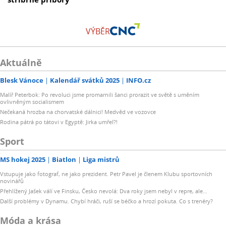
VÝBĚR
Aktuálně
Blesk Vánoce
Kalendář svátků 2025
INFO.cz
Malíř Peterbok: Po revoluci jsme promarnili šanci prorazit ve světě s uměním
ovlivněným socialismem
Nečekaná hrozba na chorvatské dálnici! Medvěd ve vozovce
Rodina pátrá po tátovi v Egyptě: Jirka umřel?!
Sport
MS hokej 2025
Biatlon
Liga mistrů
Vstupuje jako fotograf, ne jako prezident. Petr Pavel je členem Klubu sportovních
novinářů
Přehlížený Jašek válí ve Finsku, Česko nevolá: Dva roky jsem nebyl v repre, ale…
Další problémy v Dynamu. Chybí hráči, ruší se béčko a hrozí pokuta. Co s trenéry?
Móda a krása