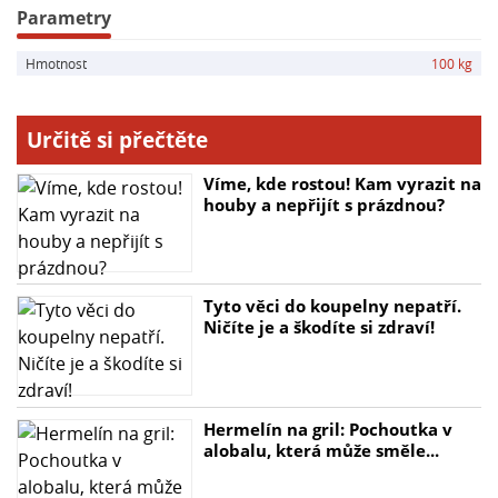
Parametry
Balení a dostupné varianty:
Hmotnost
100 kg
- 25 kg balení (1 PE sáček s výsypkou)
- 50 kg (2 × 25 kg)
Určitě si přečtěte
- 100 kg (4 × 25 kg)
- 250 kg (10 × 25 kg)
Víme, kde rostou! Kam vyrazit na
- 500 kg (20 × 25 kg)
houby a nepřijít s prázdnou?
Pokud potřebujete jiný objem nebo kombinované
balíčky, rádi vám připravíme individuální nabídku na
Tyto věci do koupelny nepatří.
míru. Pro další produkty z naší nabídky se podívejte na
Ničíte je a škodíte si zdraví!
posypovou sůl. Objednávat můžete snadno online
prostřednictvím našeho e-shopu nebo nás kontaktovat
pomocí kontaktního formuláře.
Hermelín na gril: Pochoutka v
alobalu, která může směle...