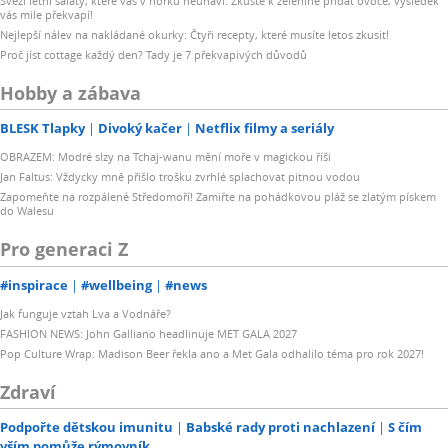
Svěží letní saláty, které vás v horku neunaví: Zkuste k zelenině přidat ovoce, výsledek
vás mile překvapí!
Nejlepší nálev na nakládané okurky: Čtyři recepty, které musíte letos zkusit!
Proč jíst cottage každý den? Tady je 7 překvapivých důvodů
Hobby a zábava
BLESK Tlapky
Divoký kačer
Netflix filmy a seriály
OBRAZEM: Modré slzy na Tchaj-wanu mění moře v magickou říši
Jan Faltus: Vždycky mně přišlo trošku zvrhlé splachovat pitnou vodou
Zapomeňte na rozpálené Středomoří! Zamiřte na pohádkovou pláž se zlatým pískem
do Walesu
Pro generaci Z
#inspirace
#wellbeing
#news
Jak funguje vztah Lva a Vodnáře?
FASHION NEWS: John Galliano headlinuje MET GALA 2027
Pop Culture Wrap: Madison Beer řekla ano a Met Gala odhalilo téma pro rok 2027!
Zdraví
Podpořte dětskou imunitu
Babské rady proti nachlazení
S čím
vším pomůže rýmovník