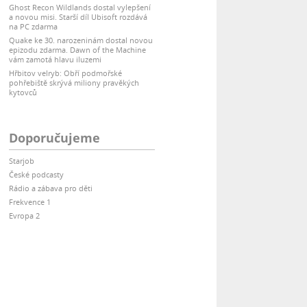
Ghost Recon Wildlands dostal vylepšení
a novou misi. Starší díl Ubisoft rozdává
na PC zdarma
Quake ke 30. narozeninám dostal novou
epizodu zdarma. Dawn of the Machine
vám zamotá hlavu iluzemi
Hřbitov velryb: Obří podmořské
pohřebiště skrývá miliony pravěkých
kytovců
Doporučujeme
Starjob
České podcasty
Rádio a zábava pro děti
Frekvence 1
Evropa 2