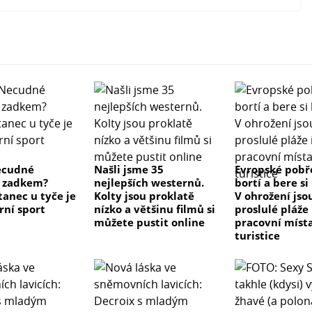
ecudné
Našli jsme 35
Evropské pobře
í zadkem?
nejlepších westernů.
bortí a bere s
tanec u tyče je
Kolty jsou proklatě
V ohrožení jso
érní sport
nízko a většinu filmů si
proslulé pláže 
můžete pustit online
pracovní míst
turistice