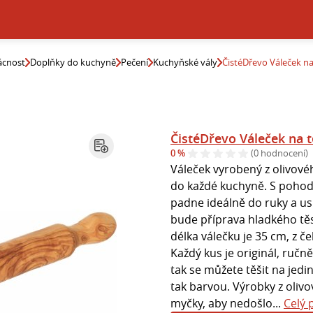
cnost
Doplňky do kuchyně
Pečení
Kuchyňské vály
ČistéDřevo Váleček na
ČistéDřevo Váleček na t
0 %
(0 hodnocení)
Váleček vyrobený z olivo
do každé kuchyně. S poho
padne ideálně do ruky a us
bude příprava hladkého tě
délka válečku je 35 cm, z če
Každý kus je originál, ručn
tak se můžete těšit na jedin
tak barvou. Výrobky z oli
myčky, aby nedošlo...
Celý 