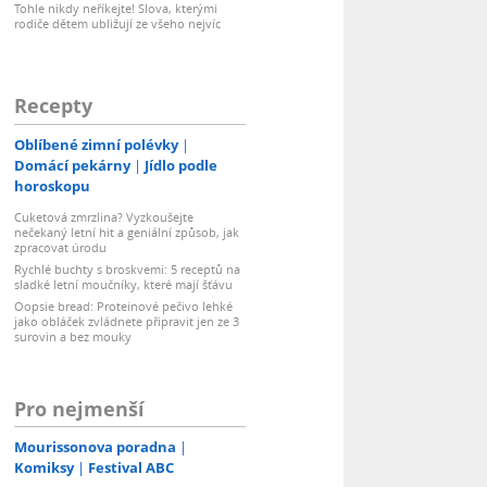
Tohle nikdy neříkejte! Slova, kterými
rodiče dětem ubližují ze všeho nejvíc
Recepty
Oblíbené zimní polévky
Domácí pekárny
Jídlo podle
horoskopu
Cuketová zmrzlina? Vyzkoušejte
nečekaný letní hit a geniální způsob, jak
zpracovat úrodu
Rychlé buchty s broskvemi: 5 receptů na
sladké letní moučníky, které mají šťávu
Oopsie bread: Proteinové pečivo lehké
jako obláček zvládnete připravit jen ze 3
surovin a bez mouky
Pro nejmenší
Mourissonova poradna
Komiksy
Festival ABC