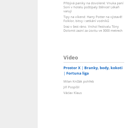
Přibývá paniky na dovolené: Vnuka paní
Soni v hotelu poštípaly štěnice! Lékaři
varují
Tipy na víkend: Harry Potter na výstavě!
Folklor, bitvy i setkání vodníků
Sraz v šest ráno. Vrchol festivalu Tóny
Dolomit zazní za úsvitu ve 3000 metrech
Video
Prostor X
Branky, body, kokoti
Fortuna liga
Milan Knížák pohřeb
Jiří Pospíšil
Václav Klaus