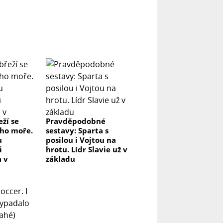
ží se
Pravděpodobné
i ho moře.
sestavy: Sparta s
u
posilou i Vojtou na
i
hrotu. Lídr Slavie už v
a v
základu