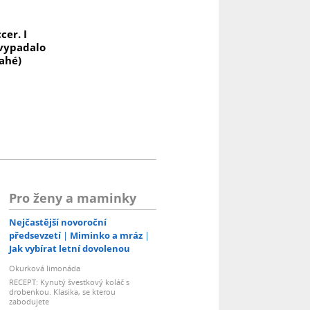
cer. I
 vypadalo
ahé)
Pro ženy a maminky
Nejčastější novoroční
předsevzetí
Miminko a mráz
Jak vybírat letní dovolenou
Okurková limonáda
RECEPT: Kynutý švestkový koláč s
drobenkou. Klasika, se kterou
zabodujete