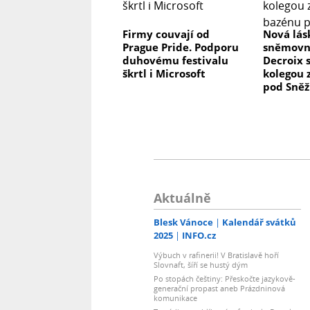
Firmy couvají od
Nová lás
Prague Pride. Podporu
sněmovní
duhovému festivalu
Decroix 
škrtl i Microsoft
kolegou 
pod Sně
Aktuálně
Blesk Vánoce
Kalendář svátků
2025
INFO.cz
Výbuch v rafinerii! V Bratislavě hoří
Slovnaft, šíří se hustý dým
Po stopách češtiny: Přeskočte jazykově-
generační propast aneb Prázdninová
komunikace