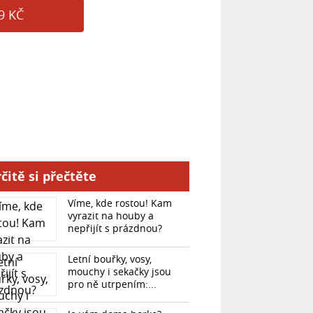
9 KČ
čitě si přečtěte
Víme, kde rostou! Kam
vyrazit na houby a
nepřijít s prázdnou?
Letní bouřky, vosy,
mouchy i sekačky jsou
pro ně utrpením:...