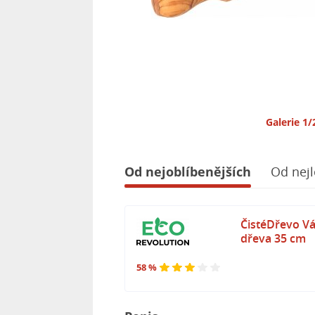
Galerie 1/
Od nejoblíbenějších
Od nejl
ČistéDřevo Vá
dřeva 35 cm
58 %