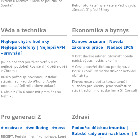
extrém u Memiče. Slavia se poučila, co
Sparta?
Retro foto Kateřiny a Petera Pechových:
„Smraďoši“ před 16 lety
Věda a technika
Ekonomika a byznys
Nejlepší chytré hodinky
Daňové přiznání
Novela
Nejlepší telefony
Nejlepší VPN
zákoníku práce
Nadace EPCG
– srovnání
V bratislavské rafinerii Slovnaft hořela
nádrž, výbuch otřásl okolím
Jak na počítači používat Netflix v co
nejlepší podobě? Rozlišení 4K běží nově i
V Česku otevřel třicátou prodejnu, v
v Chromu
Polsku končí. Německý diskont nezvládl
obří ztráty
Rusko požaduje povinnou instalaci
státních aplikací do iPhonů. Apple
Finvox roste v počtu konzultantů i
odmítl, teď čelí miliardové pokutě
službách pro klienty. Jeho součástí se
stává tradiční moravská firma ST Consult
Ukázka z GTA 6 bude mít premiéru na
Netflixu
Pro generaci Z
Zdraví
#inspirace
#wellbeing
#news
Podpořte dětskou imunitu
Babské rady proti nachlazení
S
RECEPT: Perfektní letní kombinace, které