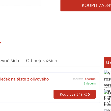
KOUPIT ZA 34
2
evnějších
Od nejdražších
Ur
leček na těsto z olivového
Doprava:
zdarma
Skladem
Koupit za 349 Kč