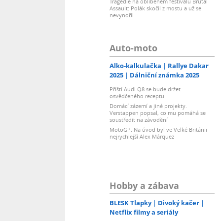
Tragédie na oblíbeném festivalu Brutal
Assault: Polák skočil z mostu a už se
nevynořil
Auto-moto
Alko-kalkulačka
Rallye Dakar
2025
Dálniční známka 2025
Příští Audi Q8 se bude držet
osvědčeného receptu
Domácí zázemí a jiné projekty.
Verstappen popsal, co mu pomáhá se
soustředit na závodění
MotoGP: Na úvod byl ve Velké Británii
nejrychlejší Alex Márquez
Hobby a zábava
BLESK Tlapky
Divoký kačer
Netflix filmy a seriály