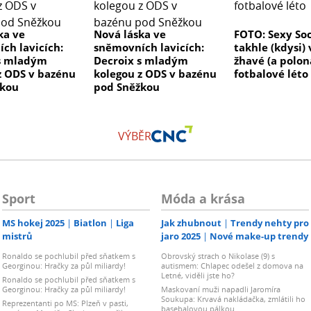
ka ve
Nová láska ve
FOTO: Sexy Soc
ch lavicích:
sněmovních lavicích:
takhle (kdysi)
s mladým
Decroix s mladým
žhavé (a polon
z ODS v bazénu
kolegou z ODS v bazénu
fotbalové léto
žkou
pod Sněžkou
VÝBĚR
Sport
Móda a krása
MS hokej 2025
Biatlon
Liga
Jak zhubnout
Trendy nehty pro
mistrů
jaro 2025
Nové make-up trendy
Ronaldo se pochlubil před sňatkem s
Obrovský strach o Nikolase (9) s
Georginou: Hračky za půl miliardy!
autismem: Chlapec odešel z domova na
Letné, viděli jste ho?
Ronaldo se pochlubil před sňatkem s
Georginou: Hračky za půl miliardy!
Maskovaní muži napadli Jaromíra
Soukupa: Krvavá nakládačka, zmlátili ho
Reprezentanti po MS: Plzeň v pasti,
basebalovou pálkou