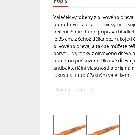
Popis
Váleček vyrobený z olivového dřev
pohodlnými a ergonomickými rukoje
pečení. S ním bude příprava hladké
je 35 cm, z čehož délka bez rukojeti 
olivového dřeva, a tak se můžete těši
barvou. Výrobky z olivového dřeva n
trvalému poškození. Olivové dřevo 
antibakteriální vlastnosti a originá
luxusu s tímto úžasným válečkem!
Hlavní parametry:
- Materiál: olivové dřevo
- Celková délka: 35 cm
- Délka bez rukojeti: 20,5 cm
- Ručně opracovaný originál s jed
- Není vhodný do myčky
- Odolné olivové dřevo s antibakteri