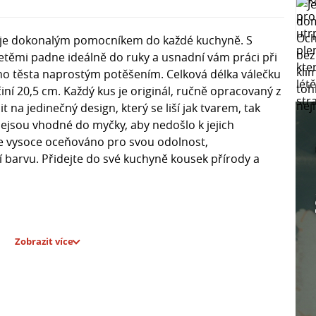
a je dokonalým pomocníkem do každé kuchyně. S
těmi padne ideálně do ruky a usnadní vám práci při
ho těsta naprostým potěšením. Celková délka válečku
činí 20,5 cm. Každý kus je originál, ručně opracovaný z
t na jedinečný design, který se liší jak tvarem, tak
ejsou vhodné do myčky, aby nedošlo k jejich
je vysoce oceňováno pro svou odolnost,
lní barvu. Přidejte do své kuchyně kousek přírody a
Zobrazit více
inečným designem
álními vlastnostmi