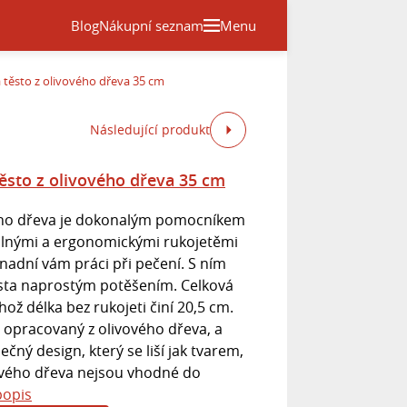
Blog
Nákupní seznam
Menu
 těsto z olivového dřeva 35 cm
Následující produkt
ěsto z olivového dřeva 35 cm
vého dřeva je dokonalým pomocníkem
dlnými a ergonomickými rukojetěmi
nadní vám práci při pečení. S ním
sta naprostým potěšením. Celková
hož délka bez rukojeti činí 20,5 cm.
ě opracovaný z olivového dřeva, a
ečný design, který se liší jak tvarem,
vového dřeva nejsou vhodné do
popis