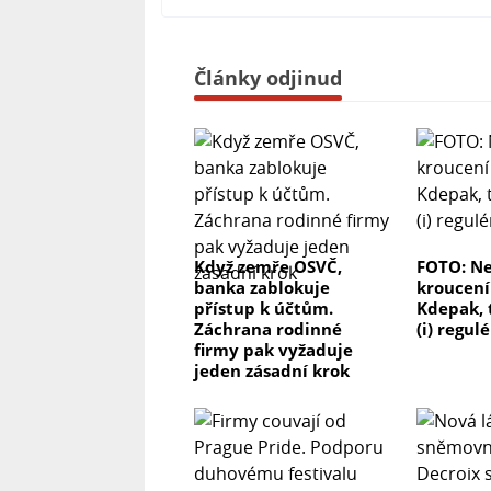
Články odjinud
Když zemře OSVČ,
FOTO: N
banka zablokuje
kroucen
přístup k účtům.
Kdepak, 
Záchrana rodinné
(i) regul
firmy pak vyžaduje
jeden zásadní krok