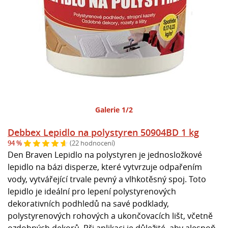
Galerie 1/2
Debbex Lepidlo na polystyren 50904BD 1 kg
94 %
(22 hodnocení)
Den Braven Lepidlo na polystyren je jednosložkové
lepidlo na bázi disperze, které vytvrzuje odpařením
vody, vytvářející trvale pevný a vlhkotěsný spoj. Toto
lepidlo je ideální pro lepení polystyrenových
dekorativních podhledů na savé podklady,
polystyrenových rohových a ukončovacích lišt, včetně
ozdobných dekorů. Při aplikaci je důležité, aby alespoň