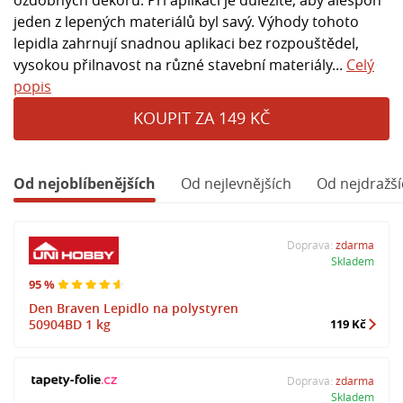
jeden z lepených materiálů byl savý. Výhody tohoto
lepidla zahrnují snadnou aplikaci bez rozpouštědel,
vysokou přilnavost na různé stavební materiály...
Celý
popis
KOUPIT ZA 149 KČ
Od nejoblíbenějších
Od nejlevnějších
Od nejdražší
Doprava:
zdarma
Skladem
95 %
Den Braven Lepidlo na polystyren
50904BD 1 kg
119 Kč
Doprava:
zdarma
Skladem