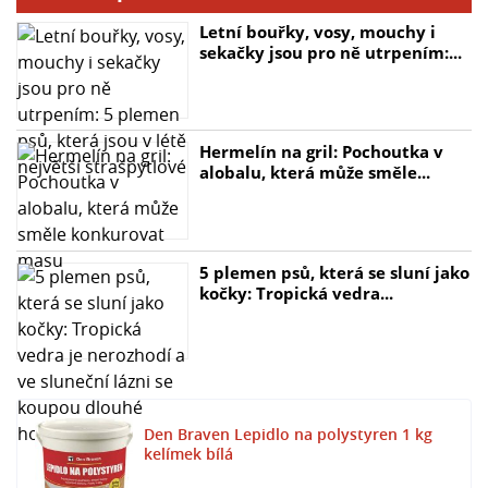
- **Spotřeba:** 170-230 g/m²
Letní bouřky, vosy, mouchy i
- **Barva:** Bílá
sekačky jsou pro ně utrpením:...
- **Balení:** Kelímek 1 kg, kbelík 3 kg, 5 kg, 7 kg a 25 kg
(na objednávku)
Den Braven Lepidlo na polystyren je ideální pro lepení
Hermelín na gril: Pochoutka v
různých polystyrenových materiálů na savé podklady,
alobalu, která může směle...
těsnění nerovností a spár vzniklých při lepení
velkoformátových polystyrenových desek na různé
stavební podklady. Skladovatelné je při teplotách od
+5°C do +25°C. Pro technický list nebo bezpečnostní list
5 plemen psů, která se sluní jako
kočky: Tropická vedra...
je možné požádat na vyžádání.
Den Braven Lepidlo na polystyren 1 kg
kelímek bílá