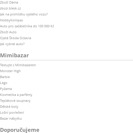
Zboží Dáma
zbozi.blesk.cz
Jak na prohlídku ojetého vozu?
HobbyKompas
Auto pro začátečníka do 100 000 Kč
Zboží Auto
Ojetá Škoda Octavia
Jak vybrat auto?
Mimibazar
Testujte s Mimibazarem
Monster High
Barbie
Lego
Pyžama
Kosmetika a parfémy
Teplákové soupravy
Dětské boty
Ložní povlečení
Bazar nábytku
Doporučujeme