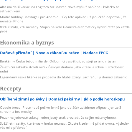
Alza má další variaci na Logitech MX Master. Nová myš už nabídne i kolečko se
setrvačníkem
Modré bubliny iMessage i pro Android. Díky této aplikaci už jablíčkáři nepoznají, že
nemáte iPhone
80 % čistoty, 2 % námahy. Stojan na kolo Gearrista automaticky vyčistí řetěz po každé
jízdě
Ekonomika a byznys
Daňové přiznání
Novela zákoníku práce
Nadace EPCG
Bankám v Česku tečou miliardy. Odborníci vysvětlují, co stojí za jejich růstem
Železniční zakázka století míří k Českým drahám. Jako vítěze je schválili středočeští
radní
Legendární česká likérka se propadla do hlubší ztráty. Zachraňují ji domácí zákazníci
Recepty
Oblíbené zimní polévky
Domácí pekárny
Jídlo podle horoskopu
Oopsie bread: Proteinové pečivo lehké jako obláček zvládnete připravit jen ze 3
surovin a bez mouky
Pozor na jedovaté cukety! Jeden jasný znak prozradí, že se jim máte vyhnout
Svěží letní saláty, které vás v horku neunaví: Zkuste k zelenině přidat ovoce, výsledek
vás mile překvapí!