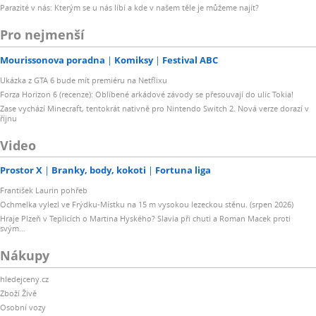
Parazité v nás: Kterým se u nás líbí a kde v našem těle je můžeme najít?
Pro nejmenší
Mourissonova poradna
Komiksy
Festival ABC
Ukázka z GTA 6 bude mít premiéru na Netflixu
Forza Horizon 6 (recenze): Oblíbené arkádové závody se přesouvají do ulic Tokia!
Zase vychází Minecraft, tentokrát nativně pro Nintendo Switch 2. Nová verze dorazí v
říjnu
Video
Prostor X
Branky, body, kokoti
Fortuna liga
František Laurin pohřeb
Ochmelka vylezl ve Frýdku-Místku na 15 m vysokou lezeckou stěnu. (srpen 2026)
Hraje Plzeň v Teplicích o Martina Hyského? Slavia při chuti a Roman Macek proti
svým…
Nákupy
hledejceny.cz
Zboží Živě
Osobní vozy