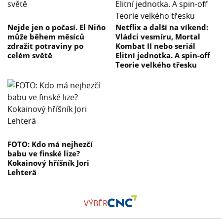
Nejde jen o počasí. El Niňo
Netflix a další na víkend:
může během měsíců
Vládci vesmíru, Mortal
zdražit potraviny po
Kombat II nebo seriál
celém světě
Elitní jednotka. A spin-off
Teorie velkého třesku
FOTO: Kdo má nejhezčí
babu ve finské lize?
Kokainový hříšník Jori
Lehterä
VÝBĚR