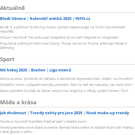
Aktuálně
Blesk Vánoce
Kalendář svátků 2025
INFO.cz
Až 48 °C a příchod čtvrté vlny horka. Výhled meteorologů na 10 dní dovolenkáře
nepotěší
Hrůza v Havířově: Pes pokousal chlapečka (2) ve tváři! Majitele to nezajímalo
Popularita světových lídrů mezi Čechy: Trump na úrovni Putina, překvapil Rutte či
Zelenskyj
Sport
MS hokej 2025
Biatlon
Liga mistrů
Deniova cesta: Sochůrek do základu a slávistická stoperská klika. Ukáže i na Chorého?
Ocelářům hrozí v případě marodky problém, řešit ho teď ale nebudou. Jak složí útok?
Artisu pomáhá divočák ze Slavie: neumí moc anglicky a někdy vyděsí trenéra. Čím?
Móda a krása
Jak zhubnout
Trendy nehty pro jaro 2025
Nové make-up trendy
Všude to bouchá! František Prachař zažil v letadle horor
Veselá premiéra nové české komedie: Ramba líbala svého ex Mádla! Noční tah Prahou
s šesti gramy v sáčku…