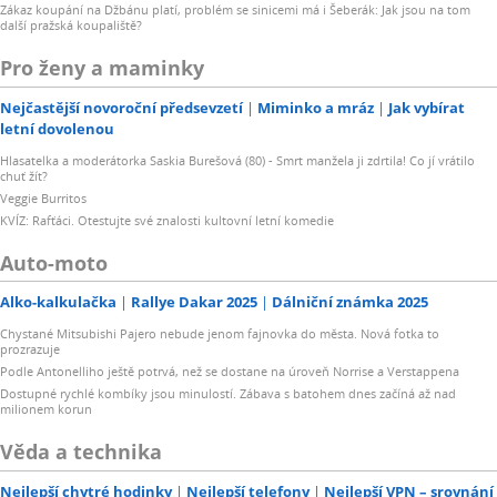
Zákaz koupání na Džbánu platí, problém se sinicemi má i Šeberák: Jak jsou na tom
další pražská koupaliště?
Pro ženy a maminky
Nejčastější novoroční předsevzetí
Miminko a mráz
Jak vybírat
letní dovolenou
Hlasatelka a moderátorka Saskia Burešová (80) - Smrt manžela ji zdrtila! Co jí vrátilo
chuť žít?
Veggie Burritos
KVÍZ: Rafťáci. Otestujte své znalosti kultovní letní komedie
Auto-moto
Alko-kalkulačka
Rallye Dakar 2025
Dálniční známka 2025
Chystané Mitsubishi Pajero nebude jenom fajnovka do města. Nová fotka to
prozrazuje
Podle Antonelliho ještě potrvá, než se dostane na úroveň Norrise a Verstappena
Dostupné rychlé kombíky jsou minulostí. Zábava s batohem dnes začíná až nad
milionem korun
Věda a technika
Nejlepší chytré hodinky
Nejlepší telefony
Nejlepší VPN – srovnání