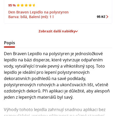
95 %
Den Braven Lepidlo na polystyren
Barva: bílá, Balení (ml): 1 l
95 Kč
Zobrazit další nabídky
Popis
Den Braven Lepidlo na polystyren je jednosložkové
lepidlo na bázi disperze, které vytvrzuje odpařením
vody, vytvářející trvale pevný a vlhkotěsný spoj. Toto
lepidlo je ideální pro lepení polystyrenových
dekorativních podhledů na savé podklady,
polystyrenových rohových a ukončovacích lišt, včetně
ozdobných dekorů. Při aplikaci je důležité, aby alespoň
jeden z lepených materiálů byl savý.
Výhody tohoto lepidla zahrnují snadnou aplikaci bez
rozpouštědel, vysokou přilnavost na různé stavební