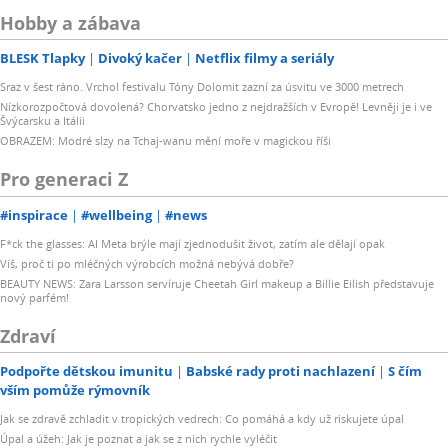
Hobby a zábava
BLESK Tlapky
Divoký kačer
Netflix filmy a seriály
Sraz v šest ráno. Vrchol festivalu Tóny Dolomit zazní za úsvitu ve 3000 metrech
Nízkorozpočtová dovolená? Chorvatsko jedno z nejdražších v Evropě! Levněji je i ve
Švýcarsku a Itálii
OBRAZEM: Modré slzy na Tchaj-wanu mění moře v magickou říši
Pro generaci Z
#inspirace
#wellbeing
#news
F*ck the glasses: AI Meta brýle mají zjednodušit život, zatím ale dělají opak
Víš, proč ti po mléčných výrobcích možná nebývá dobře?
BEAUTY NEWS: Zara Larsson servíruje Cheetah Girl makeup a Billie Eilish představuje
nový parfém!
Zdraví
Podpořte dětskou imunitu
Babské rady proti nachlazení
S čím
vším pomůže rýmovník
Jak se zdravě zchladit v tropických vedrech: Co pomáhá a kdy už riskujete úpal
Úpal a úžeh: Jak je poznat a jak se z nich rychle vyléčit