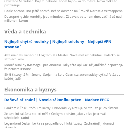
Chystané Mitsubishi Pajero nebude jenom fajnovka do města. Nová fotka to
prozrazuje
Podle Antonelliho ještě potrvá, než se dostane na úroveň Norrise a Verstappena
Dostupné rychlé kombíky jsou minulostí. Zábava s batohem dnes začíná až nad
milionem korun
Věda a technika
Nejlepší chytré hodinky
Nejlepší telefony
Nejlepší VPN –
srovnání
Alza má další variaci na Logitech MX Master. Nová myš už nabídne i kolečko se
setrvačníkem
Modré bubliny iMessage i pro Android. Díky této aplikaci už jablíčkáři nepoznají,
že nemáte iPhone
80 % čistoty, 2 % námahy. Stojan na kolo Gearrista automaticky vyčistí řetěz po
každé jízdě
Ekonomika a byznys
Daňové přiznání
Novela zákoníku práce
Nadace EPCG
Bankám v Česku tečou miliardy. Odborníci vysvětlují, co stojí za jejich růstem
Železniční zakázka století míří k Českým drahám. Jako vítěze je schválili
středočeští radní
Legendární česká likérka se propadla do hlubší ztráty. Zachraňují ji domácí
zákazníci