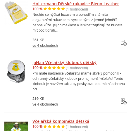
Holtermann Dětské rukavice Bieno Leather
100 %
(1 hodnocení)
Nechte se hýčkat luxusem a pohodlím s těmito
elegantními rukavicemi vyrobenými z jemné jehněčí
nappa kůže. Jejich měkkost a lehkost zajišťují, že budete
mít pocit druh...
351 Kč
ve 4 obchodech
JaHan Včelařský klobouk dětský
100 %
(1 hodnocení)
Pro malé nadšence včelařství máme skvělý pomocník -
ochranný včelařský klobouk pro nejmenší včelaře! Tento
klobouk je navržen tak, aby poskytoval optimální ochranu
při...
219 Kč
ve 4 obchodech
Včelařská kombinéza dětská
100 %
(1 hodnocení)