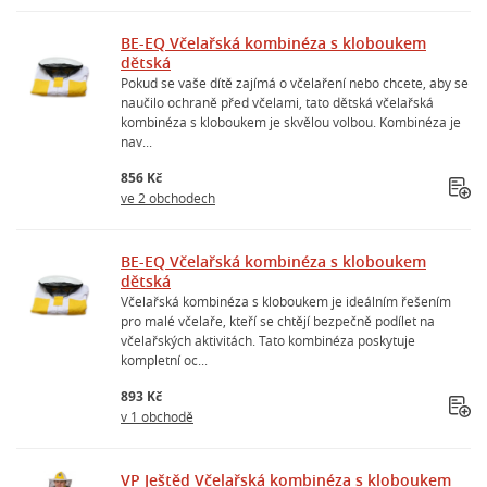
BE-EQ Včelařská kombinéza s kloboukem
dětská
Pokud se vaše dítě zajímá o včelaření nebo chcete, aby se
naučilo ochraně před včelami, tato dětská včelařská
kombinéza s kloboukem je skvělou volbou. Kombinéza je
nav...
856 Kč
ve 2 obchodech
BE-EQ Včelařská kombinéza s kloboukem
dětská
Včelařská kombinéza s kloboukem je ideálním řešením
pro malé včelaře, kteří se chtějí bezpečně podílet na
včelařských aktivitách. Tato kombinéza poskytuje
kompletní oc...
893 Kč
v 1 obchodě
VP Ještěd Včelařská kombinéza s kloboukem