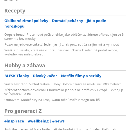
Recepty
Oblíbené zimní polévky
Domácí pekárny
Jídlo podle
horoskopu
Oopsie bread: Proteinové pečivo lehké jako obláček zvládnete připravit jen ze 3
surovin a bez mouky
Pozor na jedovaté cukety! Jeden jasný znak prozradí, že se jim máte vyhnout
Svěží letní saláty, které vás v horku neunaví: Zkuste k zelenině přidat ovoce,
výsledek vás mile překvapí!
Hobby a zábava
BLESK Tlapky
Divoký kačer
Netflix filmy a seriály
Sraz v šest ráno. Vrchol festivalu Tóny Dolomit zazní za úsvitu ve 3000 metrech
Nízkorozpočtová dovolená? Chorvatsko jedno z nejdražších v Evropě! Levněji je i
ve Švýcarsku a Itálii
OBRAZEM: Modré slzy na Tchaj-wanu mění moře v magickou říši
Pro generaci Z
#inspirace
#wellbeing
#news
F*ck the glasses: AI Meta brýle mají zjednodušit život, zatím ale dělají opak