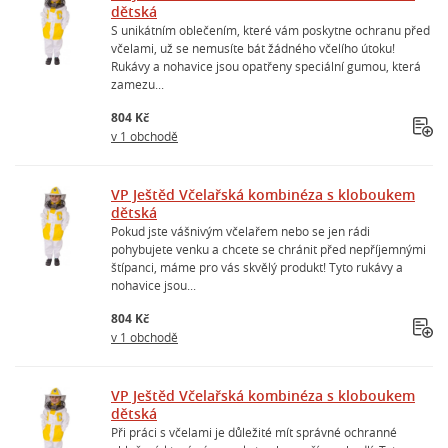
dětská
S unikátním oblečením, které vám poskytne ochranu před
včelami, už se nemusíte bát žádného včelího útoku!
Rukávy a nohavice jsou opatřeny speciální gumou, která
zamezu...
804 Kč
v 1 obchodě
VP Ještěd Včelařská kombinéza s kloboukem
dětská
Pokud jste vášnivým včelařem nebo se jen rádi
pohybujete venku a chcete se chránit před nepříjemnými
štípanci, máme pro vás skvělý produkt! Tyto rukávy a
nohavice jsou...
804 Kč
v 1 obchodě
VP Ještěd Včelařská kombinéza s kloboukem
dětská
Při práci s včelami je důležité mít správné ochranné