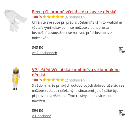
Beeeq Ochranné včelařské rukavice dětské
100 %
(6 hodnocení)
Chráníte své ruce při práci s včelami? S těmito kvalitními
včelařskými rukavicemi se můžete cítit naprosto
bezpečně a soustředit se na svou práci bez obav z
bolestivéh...
343 Kč
ve 2 obchodech
VP Ještěd Včelařská kombinéza s kloboukem
dětská
100 %
(2 hodnocení)
S vědomím, že při svých outdoorových dobrodružstvích se
můžete setkat s nečekanými situacemi, je důležité být
připraven na všechno. Tyto rukávy a nohavice jsou
navržen...
804 Kč
v 1 obchodě