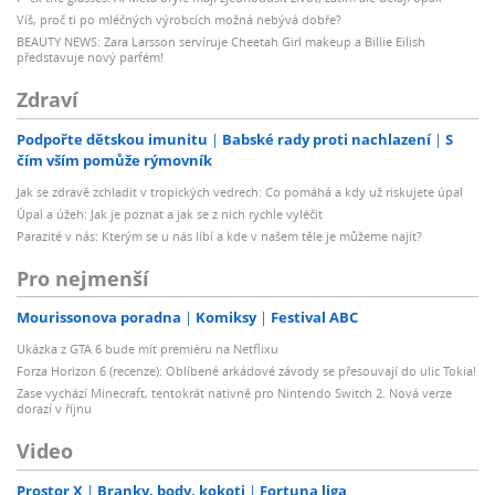
Víš, proč ti po mléčných výrobcích možná nebývá dobře?
BEAUTY NEWS: Zara Larsson servíruje Cheetah Girl makeup a Billie Eilish
představuje nový parfém!
Zdraví
Podpořte dětskou imunitu
Babské rady proti nachlazení
S
čím vším pomůže rýmovník
Jak se zdravě zchladit v tropických vedrech: Co pomáhá a kdy už riskujete úpal
Úpal a úžeh: Jak je poznat a jak se z nich rychle vyléčit
Parazité v nás: Kterým se u nás líbí a kde v našem těle je můžeme najít?
Pro nejmenší
Mourissonova poradna
Komiksy
Festival ABC
Ukázka z GTA 6 bude mít premiéru na Netflixu
Forza Horizon 6 (recenze): Oblíbené arkádové závody se přesouvají do ulic Tokia!
Zase vychází Minecraft, tentokrát nativně pro Nintendo Switch 2. Nová verze
dorazí v říjnu
Video
Prostor X
Branky, body, kokoti
Fortuna liga