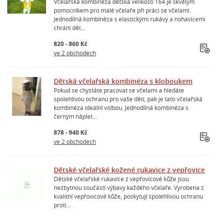
Včelařská kombinéza dětská velikosti 164 je skvělým
pomocníkem pro malé včelaře při práci se včelami.
Jednodílná kombinéza s elastickými rukávy a nohavicemi
chrání dět...
820 - 860 Kč
ve 2 obchodech
Dětská včelařská kombinéza s kloboukem
Pokud se chystáte pracovat se včelami a hledáte
spolehlivou ochranu pro vaše děti, pak je tato včelařská
kombinéza ideální volbou. Jednodílná kombinéza s
černým náplet...
878 - 940 Kč
ve 2 obchodech
Dětské včelařské kožené rukavice z vepřovice
Dětské včelařské rukavice z vepřovicové kůže jsou
nezbytnou součástí výbavy každého včelaře. Vyrobena z
kvalitní vepřovicové kůže, poskytují spolehlivou ochranu
proti...