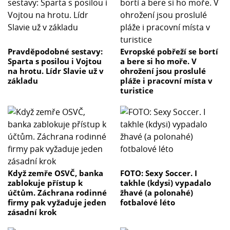
Pravděpodobné sestavy:
Evropské pobřeží se bortí
Sparta s posilou i Vojtou
a bere si ho moře. V
na hrotu. Lídr Slavie už v
ohrožení jsou proslulé
základu
pláže i pracovní místa v
turistice
Když zemře OSVČ, banka
FOTO: Sexy Soccer. I
zablokuje přístup k
takhle (kdysi) vypadalo
účtům. Záchrana rodinné
žhavé (a polonahé)
firmy pak vyžaduje jeden
fotbalové léto
zásadní krok