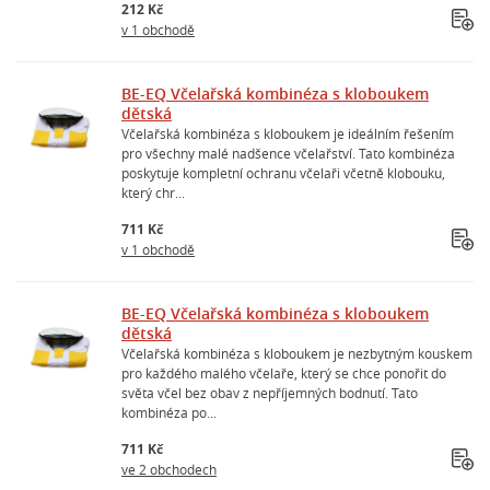
212 Kč
v 1 obchodě
BE-EQ Včelařská kombinéza s kloboukem
dětská
Včelařská kombinéza s kloboukem je ideálním řešením
pro všechny malé nadšence včelařství. Tato kombinéza
poskytuje kompletní ochranu včelaři včetně klobouku,
který chr...
711 Kč
v 1 obchodě
BE-EQ Včelařská kombinéza s kloboukem
dětská
Včelařská kombinéza s kloboukem je nezbytným kouskem
pro každého malého včelaře, který se chce ponořit do
světa včel bez obav z nepříjemných bodnutí. Tato
kombinéza po...
711 Kč
ve 2 obchodech