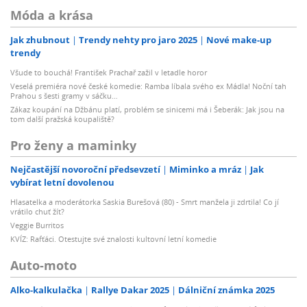
Móda a krása
Jak zhubnout
Trendy nehty pro jaro 2025
Nové make-up
trendy
Všude to bouchá! František Prachař zažil v letadle horor
Veselá premiéra nové české komedie: Ramba líbala svého ex Mádla! Noční tah
Prahou s šesti gramy v sáčku…
Zákaz koupání na Džbánu platí, problém se sinicemi má i Šeberák: Jak jsou na
tom další pražská koupaliště?
Pro ženy a maminky
Nejčastější novoroční předsevzetí
Miminko a mráz
Jak
vybírat letní dovolenou
Hlasatelka a moderátorka Saskia Burešová (80) - Smrt manžela ji zdrtila! Co jí
vrátilo chuť žít?
Veggie Burritos
KVÍZ: Rafťáci. Otestujte své znalosti kultovní letní komedie
Auto-moto
Alko-kalkulačka
Rallye Dakar 2025
Dálniční známka 2025