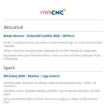
VÝBĚR
Aktuálně
Blesk Vánoce
Kalendář svátků 2025
INFO.cz
Až 48 °C a příchod čtvrté vlny horka. Výhled meteorologů na 10 dní dovolenkáře
nepotěší
Hrůza v Havířově: Pes pokousal chlapečka (2) ve tváři! Majitele to nezajímalo
Popularita světových lídrů mezi Čechy: Trump na úrovni Putina, překvapil Rutte
či Zelenskyj
Sport
MS hokej 2025
Biatlon
Liga mistrů
Deniova cesta: Sochůrek do základu a slávistická stoperská klika. Ukáže i na
Chorého?
Ocelářům hrozí v případě marodky problém, řešit ho teď ale nebudou. Jak složí
útok?
Artisu pomáhá divočák ze Slavie: neumí moc anglicky a někdy vyděsí trenéra.
Čím?