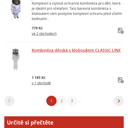
Komplexní a stylová ochranná kombinéza pro děti, která
je ideální pro včelaření. Tato barevná kombinéza s
kloboukem vám poskytne kompletní ochranu před včelím
bodnutím...
779 Kč
ve 2 obchodech
Kombinéza dětská s kloboukem CLASSIC LINE
1 185 Kč
v 1 obchodě
1
2
3
...
Určitě si přečtěte