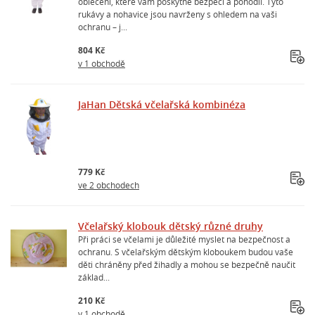
oblečení, které vám poskytne bezpečí a pohodlí. Tyto
rukávy a nohavice jsou navrženy s ohledem na vaši
ochranu – j...
804 Kč
v 1 obchodě
JaHan Dětská včelařská kombinéza
779 Kč
ve 2 obchodech
Včelařský klobouk dětský různé druhy
Při práci se včelami je důležité myslet na bezpečnost a
ochranu. S včelařským dětským kloboukem budou vaše
děti chráněny před žihadly a mohou se bezpečně naučit
základ...
210 Kč
v 1 obchodě