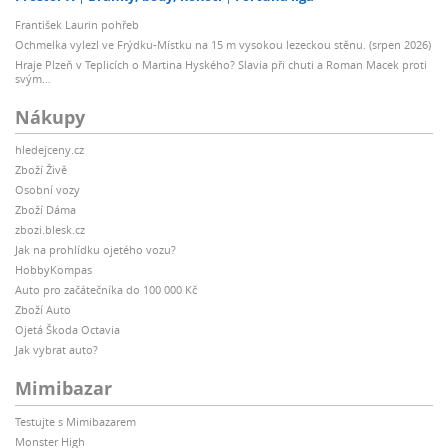
František Laurin pohřeb
Ochmelka vylezl ve Frýdku-Místku na 15 m vysokou lezeckou stěnu. (srpen 2026)
Hraje Plzeň v Teplicích o Martina Hyského? Slavia při chuti a Roman Macek proti
svým…
Nákupy
hledejceny.cz
Zboží Živě
Osobní vozy
Zboží Dáma
zbozi.blesk.cz
Jak na prohlídku ojetého vozu?
HobbyKompas
Auto pro začátečníka do 100 000 Kč
Zboží Auto
Ojetá Škoda Octavia
Jak vybrat auto?
Mimibazar
Testujte s Mimibazarem
Monster High