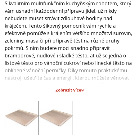
S kvalitním multifunkčním kuchyňským robotem, který
vám usnadní každodenní přípravu jídel, už nikdy
nebudete muset strávit zdlouhavé hodiny nad
kráječem. Tento šikovný pomocník vám rychle a
efektivně pomůže s krájením většího množství surovin,
zeleniny, masa či při přípravě těst na různé druhy
pokrmů. S ním budete moci snadno připravit
bramborové, nudlové i sladké těsto, ať už se jedná o
listové těsto pro vánoční cukroví nebo linecké těsto na
oblíbené vánoční perníčky. Díky tomuto praktickému
nástroji ušetříte čas a energii, kterou můžete věnovat
raději svým blízkým nebo oblíbeným koníčkům.
Zobrazit více
Hlavní parametry:
- Multifunkční kuchyňský robot pro snadnou přípravu
jídel
- Ideální pro krájení většího množství surovin, zeleniny,
masa
- Pomocník při přípravě různých druhů těst, včetně