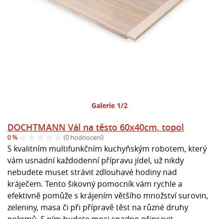
Galerie 1/2
DOCHTMANN Vál na těsto 60x40cm, topol
0 %
(0 hodnocení)
S kvalitním multifunkčním kuchyňským robotem, který
vám usnadní každodenní přípravu jídel, už nikdy
nebudete muset strávit zdlouhavé hodiny nad
kráječem. Tento šikovný pomocník vám rychle a
efektivně pomůže s krájením většího množství surovin,
zeleniny, masa či při přípravě těst na různé druhy
pokrmů. S ním budete moci snadno připravit