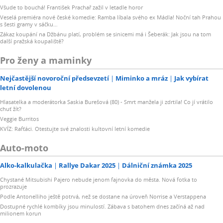
Všude to bouchá! František Prachař zažil v letadle horor
Veselá premiéra nové české komedie: Ramba líbala svého ex Mádla! Noční tah Prahou
s šesti gramy v sáčku…
Zákaz koupání na Džbánu platí, problém se sinicemi má i Šeberák: Jak jsou na tom
další pražská koupaliště?
Pro ženy a maminky
Nejčastější novoroční předsevzetí
Miminko a mráz
Jak vybírat
letní dovolenou
Hlasatelka a moderátorka Saskia Burešová (80) - Smrt manžela ji zdrtila! Co jí vrátilo
chuť žít?
Veggie Burritos
KVÍZ: Rafťáci. Otestujte své znalosti kultovní letní komedie
Auto-moto
Alko-kalkulačka
Rallye Dakar 2025
Dálniční známka 2025
Chystané Mitsubishi Pajero nebude jenom fajnovka do města. Nová fotka to
prozrazuje
Podle Antonelliho ještě potrvá, než se dostane na úroveň Norrise a Verstappena
Dostupné rychlé kombíky jsou minulostí. Zábava s batohem dnes začíná až nad
milionem korun