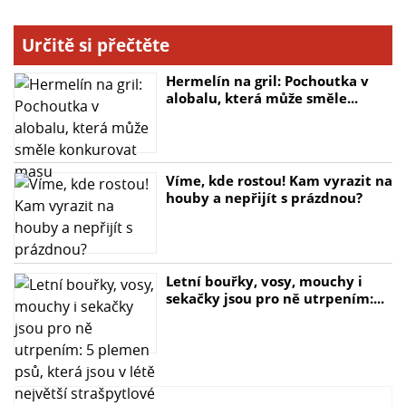
bramborového, nudlového či listového
- Umožňuje rychle a efektivně zvládnout přípravu
Určitě si přečtěte
pokrmů
Hermelín na gril: Pochoutka v
- Šetří čas a energii při vaření a pečení
alobalu, která může směle...
Víme, kde rostou! Kam vyrazit na
houby a nepřijít s prázdnou?
Letní bouřky, vosy, mouchy i
sekačky jsou pro ně utrpením:...