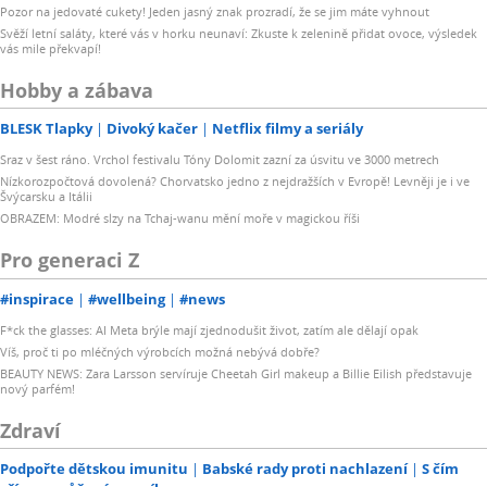
Pozor na jedovaté cukety! Jeden jasný znak prozradí, že se jim máte vyhnout
Svěží letní saláty, které vás v horku neunaví: Zkuste k zelenině přidat ovoce, výsledek
vás mile překvapí!
Hobby a zábava
BLESK Tlapky
Divoký kačer
Netflix filmy a seriály
Sraz v šest ráno. Vrchol festivalu Tóny Dolomit zazní za úsvitu ve 3000 metrech
Nízkorozpočtová dovolená? Chorvatsko jedno z nejdražších v Evropě! Levněji je i ve
Švýcarsku a Itálii
OBRAZEM: Modré slzy na Tchaj-wanu mění moře v magickou říši
Pro generaci Z
#inspirace
#wellbeing
#news
F*ck the glasses: AI Meta brýle mají zjednodušit život, zatím ale dělají opak
Víš, proč ti po mléčných výrobcích možná nebývá dobře?
BEAUTY NEWS: Zara Larsson servíruje Cheetah Girl makeup a Billie Eilish představuje
nový parfém!
Zdraví
Podpořte dětskou imunitu
Babské rady proti nachlazení
S čím