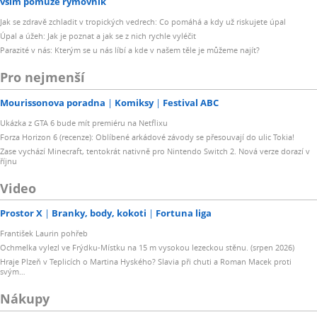
vším pomůže rýmovník
Jak se zdravě zchladit v tropických vedrech: Co pomáhá a kdy už riskujete úpal
Úpal a úžeh: Jak je poznat a jak se z nich rychle vyléčit
Parazité v nás: Kterým se u nás líbí a kde v našem těle je můžeme najít?
Pro nejmenší
Mourissonova poradna
Komiksy
Festival ABC
Ukázka z GTA 6 bude mít premiéru na Netflixu
Forza Horizon 6 (recenze): Oblíbené arkádové závody se přesouvají do ulic Tokia!
Zase vychází Minecraft, tentokrát nativně pro Nintendo Switch 2. Nová verze dorazí v
říjnu
Video
Prostor X
Branky, body, kokoti
Fortuna liga
František Laurin pohřeb
Ochmelka vylezl ve Frýdku-Místku na 15 m vysokou lezeckou stěnu. (srpen 2026)
Hraje Plzeň v Teplicích o Martina Hyského? Slavia při chuti a Roman Macek proti
svým…
Nákupy