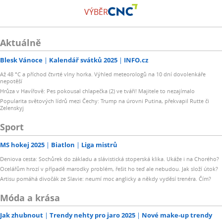
VÝBĚR
Aktuálně
Blesk Vánoce
Kalendář svátků 2025
INFO.cz
Až 48 °C a příchod čtvrté vlny horka. Výhled meteorologů na 10 dní dovolenkáře
nepotěší
Hrůza v Havířově: Pes pokousal chlapečka (2) ve tváři! Majitele to nezajímalo
Popularita světových lídrů mezi Čechy: Trump na úrovni Putina, překvapil Rutte či
Zelenskyj
Sport
MS hokej 2025
Biatlon
Liga mistrů
Deniova cesta: Sochůrek do základu a slávistická stoperská klika. Ukáže i na Chorého?
Ocelářům hrozí v případě marodky problém, řešit ho teď ale nebudou. Jak složí útok?
Artisu pomáhá divočák ze Slavie: neumí moc anglicky a někdy vyděsí trenéra. Čím?
Móda a krása
Jak zhubnout
Trendy nehty pro jaro 2025
Nové make-up trendy