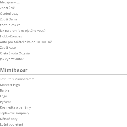
hledejceny.cz
Zboží Živě
Osobní vozy
Zboží Dáma
zbozi.blesk.cz
Jak na prohlídku ojetého vozu?
HobbyKompas
Auto pro začátečníka do 100 000 Kč
Zboží Auto
Ojetá Škoda Octavia
Jak vybrat auto?
Mimibazar
Testujte s Mimibazarem
Monster High
Barbie
Lego
Pyžama
Kosmetika a parfémy
Teplákové soupravy
Dětské boty
Ložní povlečení