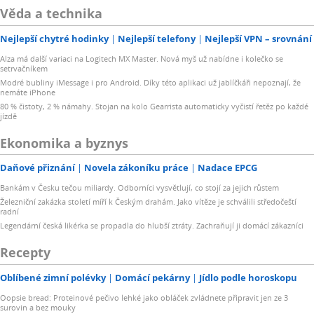
Věda a technika
Nejlepší chytré hodinky
Nejlepší telefony
Nejlepší VPN – srovnání
Alza má další variaci na Logitech MX Master. Nová myš už nabídne i kolečko se
setrvačníkem
Modré bubliny iMessage i pro Android. Díky této aplikaci už jablíčkáři nepoznají, že
nemáte iPhone
80 % čistoty, 2 % námahy. Stojan na kolo Gearrista automaticky vyčistí řetěz po každé
jízdě
Ekonomika a byznys
Daňové přiznání
Novela zákoníku práce
Nadace EPCG
Bankám v Česku tečou miliardy. Odborníci vysvětlují, co stojí za jejich růstem
Železniční zakázka století míří k Českým drahám. Jako vítěze je schválili středočeští
radní
Legendární česká likérka se propadla do hlubší ztráty. Zachraňují ji domácí zákazníci
Recepty
Oblíbené zimní polévky
Domácí pekárny
Jídlo podle horoskopu
Oopsie bread: Proteinové pečivo lehké jako obláček zvládnete připravit jen ze 3
surovin a bez mouky