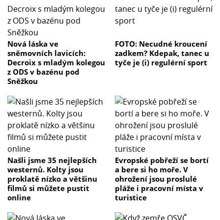
Nová láska ve
FOTO: Necudné kroucení
sněmovních lavicích:
zadkem? Kdepak, tanec u
Decroix s mladým kolegou
tyče je (i) regulérní sport
z ODS v bazénu pod
Sněžkou
Našli jsme 35 nejlepších
Evropské pobřeží se bortí
westernů. Kolty jsou
a bere si ho moře. V
proklatě nízko a většinu
ohrožení jsou proslulé
filmů si můžete pustit
pláže i pracovní místa v
online
turistice