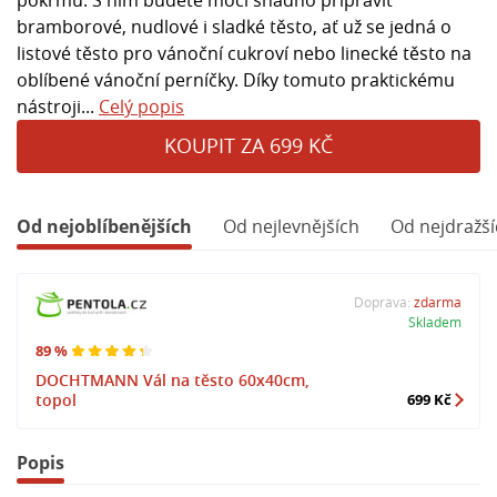
bramborové, nudlové i sladké těsto, ať už se jedná o
listové těsto pro vánoční cukroví nebo linecké těsto na
oblíbené vánoční perníčky. Díky tomuto praktickému
nástroji...
Celý popis
KOUPIT ZA 699 KČ
Od nejoblíbenějších
Od nejlevnějších
Od nejdražší
Doprava:
zdarma
Skladem
89 %
DOCHTMANN Vál na těsto 60x40cm,
topol
699 Kč
Popis