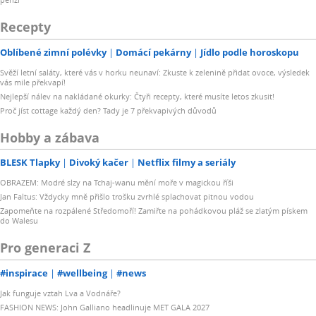
Recepty
Oblíbené zimní polévky
Domácí pekárny
Jídlo podle horoskopu
Svěží letní saláty, které vás v horku neunaví: Zkuste k zelenině přidat ovoce, výsledek
vás mile překvapí!
Nejlepší nálev na nakládané okurky: Čtyři recepty, které musíte letos zkusit!
Proč jíst cottage každý den? Tady je 7 překvapivých důvodů
Hobby a zábava
BLESK Tlapky
Divoký kačer
Netflix filmy a seriály
OBRAZEM: Modré slzy na Tchaj-wanu mění moře v magickou říši
Jan Faltus: Vždycky mně přišlo trošku zvrhlé splachovat pitnou vodou
Zapomeňte na rozpálené Středomoří! Zamiřte na pohádkovou pláž se zlatým pískem
do Walesu
Pro generaci Z
#inspirace
#wellbeing
#news
Jak funguje vztah Lva a Vodnáře?
FASHION NEWS: John Galliano headlinuje MET GALA 2027