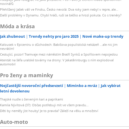
novinářů
Přehlížený Jašek válí ve Finsku, Česko nevolá: Dva roky jsem nebyl v repre, ale…
Další problémy v Dynamu. Chybí hráči, ruší se béčko a hrozí pokuta. Co s trenéry?
Móda a krása
Jak zhubnout
Trendy nehty pro jaro 2025
Nové make-up trendy
Kalousek v Epicentru o důchodech: Babišova populistická nekázeň …ale nic jim
nevrátím!
Cestující, pozor! Tramvaje mezi náměstím Bratří Synků a Spořilovem nepojedou
Atentát na šéfa uralské továrny na drony: V Jekatěrinburgu s ním explodoval
automobil
Pro ženy a maminky
Nejčastější novoroční předsevzetí
Miminko a mráz
Jak vybírat
letní dovolenou
Thajské nudle s červeným kari a paprikami
Kamila Nývltová (37): Občas potřebuji mít ve všem pravdu...
Děti by neměly jíst houby! Je to pravda? Záleží na věku a množství
Auto-moto