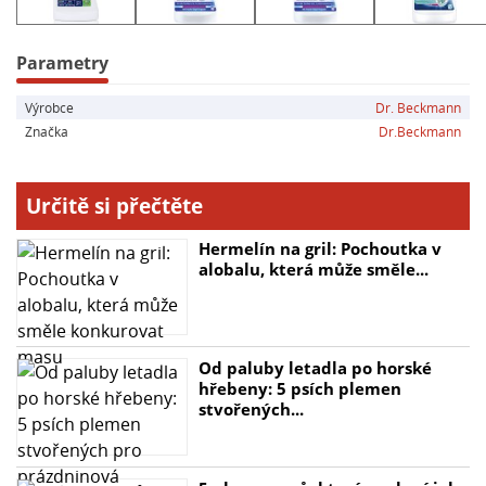
- Chrání textilie včetně funkčního oblečení
- Hlubokovláknová technologie
- Účinný až na 14 pracích cyklů
Parametry
- Snadné použití
Výrobce
Dr. Beckmann
Značka
Dr.Beckmann
Určitě si přečtěte
Hermelín na gril: Pochoutka v
alobalu, která může směle...
Od paluby letadla po horské
hřebeny: 5 psích plemen
stvořených...