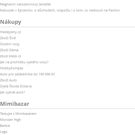
Meghanin narozeninový taneček
Kalousek v Epicentru: o důchodech, rozpočtu i o tom, co neskousl na Pavlovi
Nákupy
hledejceny.cz
Zboží Živě
Osobní vozy
Zboží Dáma
zbozi.blesk.cz
Jak na prohlídku ojetého vozu?
HobbyKompas
Auto pro začátečníka do 100 000 Kč
Zboží Auto
Ojetá Škoda Octavia
Jak vybrat auto?
Mimibazar
Testujte s Mimibazarem
Monster High
Barbie
Lego