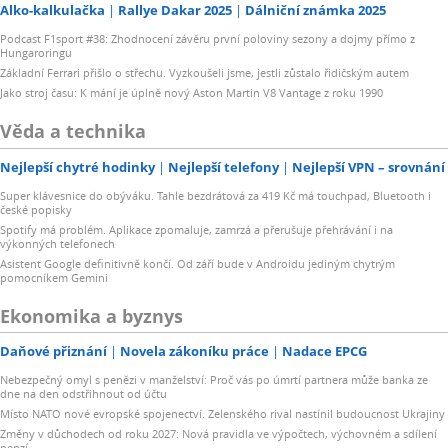
Alko-kalkulačka
Rallye Dakar 2025
Dálniční známka 2025
Podcast F1sport #38: Zhodnocení závěru první poloviny sezony a dojmy přímo z
Hungaroringu
Základní Ferrari přišlo o střechu. Vyzkoušeli jsme, jestli zůstalo řidičským autem
Jako stroj času: K mání je úplně nový Aston Martin V8 Vantage z roku 1990
Věda a technika
Nejlepší chytré hodinky
Nejlepší telefony
Nejlepší VPN – srovnání
Super klávesnice do obýváku. Tahle bezdrátová za 419 Kč má touchpad, Bluetooth i
české popisky
Spotify má problém. Aplikace zpomaluje, zamrzá a přerušuje přehrávání i na
výkonných telefonech
Asistent Google definitivně končí. Od září bude v Androidu jediným chytrým
pomocníkem Gemini
Ekonomika a byznys
Daňové přiznání
Novela zákoníku práce
Nadace EPCG
Nebezpečný omyl s penězi v manželství: Proč vás po úmrtí partnera může banka ze
dne na den odstřihnout od účtu
Místo NATO nové evropské spojenectví. Zelenského rival nastínil budoucnost Ukrajiny
Změny v důchodech od roku 2027: Nová pravidla ve výpočtech, výchovném a sdílení
penzí