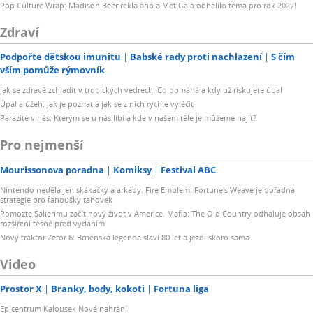
Pop Culture Wrap: Madison Beer řekla ano a Met Gala odhalilo téma pro rok 2027!
Zdraví
Podpořte dětskou imunitu
Babské rady proti nachlazení
S čím
vším pomůže rýmovník
Jak se zdravě zchladit v tropických vedrech: Co pomáhá a kdy už riskujete úpal
Úpal a úžeh: Jak je poznat a jak se z nich rychle vyléčit
Parazité v nás: Kterým se u nás líbí a kde v našem těle je můžeme najít?
Pro nejmenší
Mourissonova poradna
Komiksy
Festival ABC
Nintendo nedělá jen skákačky a arkády. Fire Emblem: Fortune's Weave je pořádná
strategie pro fanoušky tahovek
Pomozte Salierimu začít nový život v Americe. Mafia: The Old Country odhaluje obsah
rozšíření těsně před vydáním
Nový traktor Zetor 6: Brněnská legenda slaví 80 let a jezdí skoro sama
Video
Prostor X
Branky, body, kokoti
Fortuna liga
Epicentrum Kalousek Nové nahrání