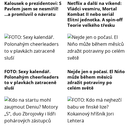
Kalousek o prezidentovi: S
Netflix a další na víkend:
Pavlem jsem se nesmířil!
Vládci vesmíru, Mortal
...a promluvil o návratu
Kombat II nebo seriál
Elitní jednotka. A spin-off
Teorie velkého třesku
FOTO: Sexy kalendář.
Nejde jen o počasí. El Niňo
Polonahým cheerleaders
může během měsíců
to v plavkách zatraceně
zdražit potraviny po
sluší
celém světě