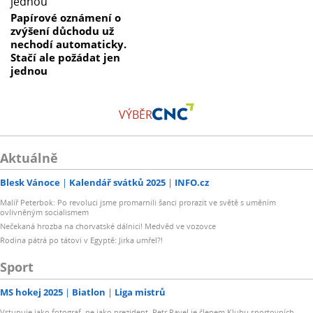
Papírové oznámení o
zvýšení důchodu už
nechodí automaticky.
Stačí ale požádat jen
jednou
VÝBĚR
Aktuálně
Blesk Vánoce
Kalendář svátků 2025
INFO.cz
Malíř Peterbok: Po revoluci jsme promarnili šanci prorazit ve světě s uměním
ovlivněným socialismem
Nečekaná hrozba na chorvatské dálnici! Medvěd ve vozovce
Rodina pátrá po tátovi v Egyptě: Jirka umřel?!
Sport
MS hokej 2025
Biatlon
Liga mistrů
Vstupuje jako fotograf, ne jako prezident. Petr Pavel je členem Klubu sportovních