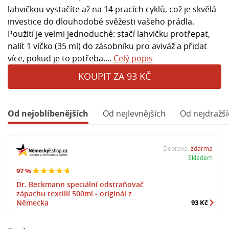
lahvičkou vystačíte až na 14 pracích cyklů, což je skvělá
investice do dlouhodobé svěžesti vašeho prádla.
Použití je velmi jednoduché: stačí lahvičku protřepat,
nalít 1 víčko (35 ml) do zásobníku pro aviváž a přidat
více, pokud je to potřeba....
Celý popis
KOUPIT ZA 93 KČ
Od nejoblíbenějších
Od nejlevnějších
Od nejdražší
Doprava:
zdarma
Skladem
97 %
Dr. Beckmann speciální odstraňovač
zápachu textilií 500ml - originál z
Německa
93 Kč