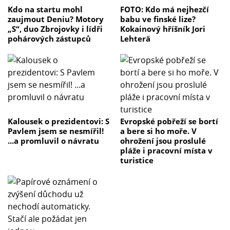
Kdo na startu mohl
FOTO: Kdo má nejhezčí
zaujmout Deniu? Motory
babu ve finské lize?
„S“, duo Zbrojovky i lídři
Kokainový hříšník Jori
pohárových zástupců
Lehterä
Kalousek o prezidentovi: S
Evropské pobřeží se bortí
Pavlem jsem se nesmířil!
a bere si ho moře. V
...a promluvil o návratu
ohrožení jsou proslulé
pláže i pracovní místa v
turistice