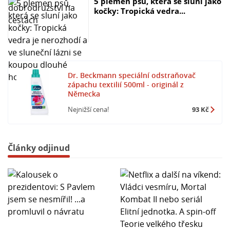
5 plemen psů, která se sluní jako
kočky: Tropická vedra...
Dr. Beckmann speciální odstraňovač
zápachu textilií 500ml - originál z
Německa
Nejnižší cena!
93 Kč
Články odjinud