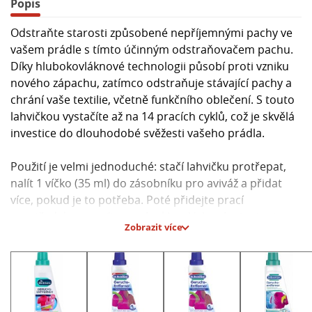
Popis
Odstraňte starosti způsobené nepříjemnými pachy ve
vašem prádle s tímto účinným odstraňovačem pachu.
Díky hlubokovláknové technologii působí proti vzniku
nového zápachu, zatímco odstraňuje stávající pachy a
chrání vaše textilie, včetně funkčního oblečení. S touto
lahvičkou vystačíte až na 14 pracích cyklů, což je skvělá
investice do dlouhodobé svěžesti vašeho prádla.
Použití je velmi jednoduché: stačí lahvičku protřepat,
nalít 1 víčko (35 ml) do zásobníku pro aviváž a přidat
více, pokud je to potřeba. Poté přidejte prací
prostředek a spusťte mycí cyklus. Uchovávejte tento
Zobrazit více
produkt mimo dosah dětí a buďte si jisti, že vaše prádlo
bude vždy čerstvé a bez nepříjemných pachů.
Hlavní parametry:
- Odstraňuje pachy z prádla