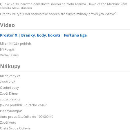
Quake ke 30. narozeninám dostal novou epizodu zdarma. Dawn of the Machine vám
zamotá hlavu iluzemi
Hřbitov velryb: Obří podmořské pohřebiště skrývá miliony pravěkých kytovců
Video
Prostor X
Branky, body, kokoti
Fortuna liga
Milan Knížák pohřeb
Jiří Pospíšil
Václav Klaus
Nákupy
hledejceny.cz
Zboží Živě
Osobní vozy
Zboží Dáma
zbozi.blesk.cz
Jak na prohlídku ojetého vozu?
HobbyKompas
Auto pro začátečníka do 100 000 Kč
Zboží Auto
Ojetá Škoda Octavia