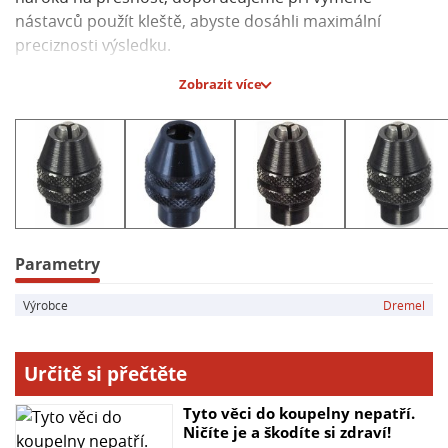
nástavců použít kleště, abyste dosáhli maximální
preciznosti výsledku.
Zobrazit více
Hlavní parametry:
- Model: Dremel 4486
- Umožňuje rychlou a snadnou výměnu nástavců
- Bez použití kleštin
- Průměr stopky: 0,8 - 3,2 mm
- Zajišťuje spolehlivou fixaci nástavců
- Ideální pro multifunkční nářadí značky Dremel
Parametry
Výrobce
Dremel
Určitě si přečtěte
Tyto věci do koupelny nepatří.
Ničíte je a škodíte si zdraví!