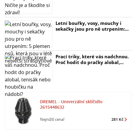
Letní bouřky, vosy, mouchy i
sekačky jsou pro ně utrpením:...
Prací triky, které vás nadchnou.
Proč hodit do pračky alobal,...
DREMEL - Univerzální sklíčidlo
2615448632
Nejnižší cena!
281 Kč