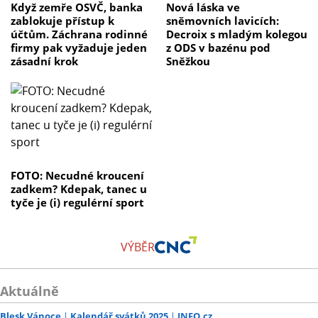
Když zemře OSVČ, banka
Nová láska ve
zablokuje přístup k
sněmovních lavicích:
účtům. Záchrana rodinné
Decroix s mladým kolegou
firmy pak vyžaduje jeden
z ODS v bazénu pod
zásadní krok
Sněžkou
FOTO: Necudné kroucení
zadkem? Kdepak, tanec u
tyče je (i) regulérní sport
VÝBĚR
Aktuálně
Blesk Vánoce
Kalendář svátků 2025
INFO.cz