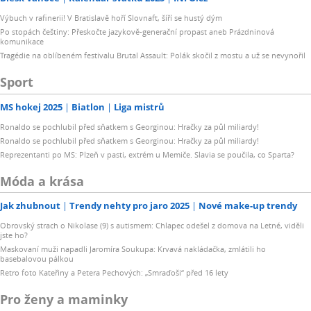
Výbuch v rafinerii! V Bratislavě hoří Slovnaft, šíří se hustý dým
Po stopách češtiny: Přeskočte jazykově-generační propast aneb Prázdninová
komunikace
Tragédie na oblíbeném festivalu Brutal Assault: Polák skočil z mostu a už se nevynořil
Sport
MS hokej 2025
Biatlon
Liga mistrů
Ronaldo se pochlubil před sňatkem s Georginou: Hračky za půl miliardy!
Ronaldo se pochlubil před sňatkem s Georginou: Hračky za půl miliardy!
Reprezentanti po MS: Plzeň v pasti, extrém u Memiče. Slavia se poučila, co Sparta?
Móda a krása
Jak zhubnout
Trendy nehty pro jaro 2025
Nové make-up trendy
Obrovský strach o Nikolase (9) s autismem: Chlapec odešel z domova na Letné, viděli
jste ho?
Maskovaní muži napadli Jaromíra Soukupa: Krvavá nakládačka, zmlátili ho
basebalovou pálkou
Retro foto Kateřiny a Petera Pechových: „Smraďoši“ před 16 lety
Pro ženy a maminky