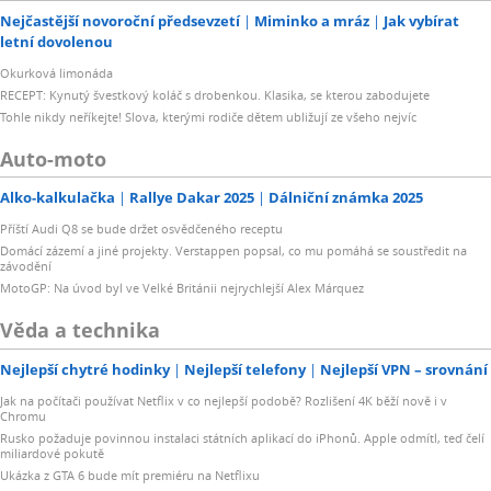
Nejčastější novoroční předsevzetí
Miminko a mráz
Jak vybírat
letní dovolenou
Okurková limonáda
RECEPT: Kynutý švestkový koláč s drobenkou. Klasika, se kterou zabodujete
Tohle nikdy neříkejte! Slova, kterými rodiče dětem ubližují ze všeho nejvíc
Auto-moto
Alko-kalkulačka
Rallye Dakar 2025
Dálniční známka 2025
Příští Audi Q8 se bude držet osvědčeného receptu
Domácí zázemí a jiné projekty. Verstappen popsal, co mu pomáhá se soustředit na
závodění
MotoGP: Na úvod byl ve Velké Británii nejrychlejší Alex Márquez
Věda a technika
Nejlepší chytré hodinky
Nejlepší telefony
Nejlepší VPN – srovnání
Jak na počítači používat Netflix v co nejlepší podobě? Rozlišení 4K běží nově i v
Chromu
Rusko požaduje povinnou instalaci státních aplikací do iPhonů. Apple odmítl, teď čelí
miliardové pokutě
Ukázka z GTA 6 bude mít premiéru na Netflixu