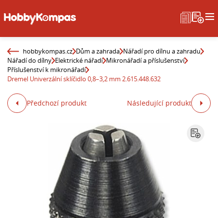
hobbykompas.cz
Dům a zahrada
Nářadí pro dílnu a zahradu
Nářadí do dílny
Elektrické nářadí
Mikronářadí a příslušenství
Příslušenství k mikronářadí
Dremel Univerzální sklíčidlo 0,8–3,2 mm 2.615.448.632
Předchozí produkt
Následující produkt