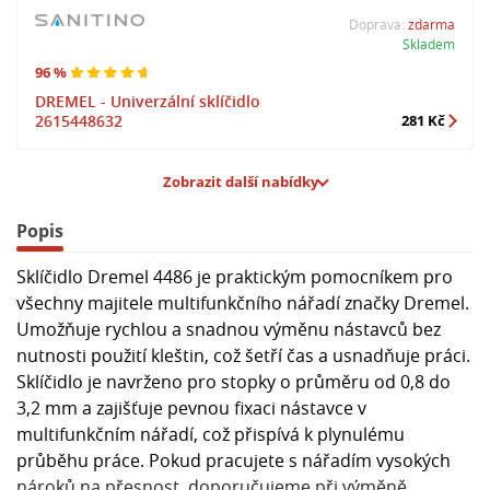
Doprava:
zdarma
Skladem
96 %
DREMEL - Univerzální sklíčidlo
2615448632
281 Kč
Zobrazit další nabídky
Popis
Sklíčidlo Dremel 4486 je praktickým pomocníkem pro
všechny majitele multifunkčního nářadí značky Dremel.
Umožňuje rychlou a snadnou výměnu nástavců bez
nutnosti použití kleštin, což šetří čas a usnadňuje práci.
Sklíčidlo je navrženo pro stopky o průměru od 0,8 do
3,2 mm a zajišťuje pevnou fixaci nástavce v
multifunkčním nářadí, což přispívá k plynulému
průběhu práce. Pokud pracujete s nářadím vysokých
nároků na přesnost, doporučujeme při výměně