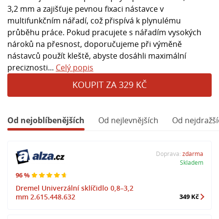
3,2 mm a zajišťuje pevnou fixaci nástavce v
multifunkčním nářadí, což přispívá k plynulému
průběhu práce. Pokud pracujete s nářadím vysokých
nároků na přesnost, doporučujeme při výměně
nástavců použít kleště, abyste dosáhli maximální
preciznosti...
Celý popis
KOUPIT ZA 329 KČ
Od nejoblíbenějších
Od nejlevnějších
Od nejdražší
Doprava:
zdarma
Skladem
96 %
Dremel Univerzální sklíčidlo 0,8–3,2
mm 2.615.448.632
349 Kč