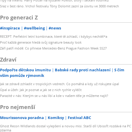
Tipy na víkend: Harry Potter na výstavě! Folklor, bitvy i setkání vodníků
Sraz v šest ráno. Vrchol festivalu Tóny Dolomit zazní za úsvitu ve 3000 metrech
Pro generaci Z
#inspirace
#wellbeing
#news
RECEPT: Perfektní letní kombinace, které tě zchladí, i kdybys nechtěl*a
Proč každá generace hledá svůj signature beauty look
Září patří módě: Co přinese Mercedes-Benz Prague Fashion Week SS27
Zdraví
Podpořte dětskou imunitu
Babské rady proti nachlazení
S čím
vším pomůže rýmovník
Jak se zdravě zchladit v tropických vedrech: Co pomáhá a kdy už riskujete úpal
Úpal a úžeh: Jak je poznat a jak se z nich rychle vyléčit
Parazité v nás: Kterým se u nás líbí a kde v našem těle je můžeme najít?
Pro nejmenší
Mourissonova poradna
Komiksy
Festival ABC
Ghost Recon Wildlands dostal vylepšení a novou misi. Starší díl Ubisoft rozdává na PC
zdarma