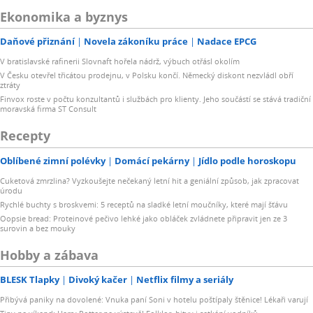
Ekonomika a byznys
Daňové přiznání
Novela zákoníku práce
Nadace EPCG
V bratislavské rafinerii Slovnaft hořela nádrž, výbuch otřásl okolím
V Česku otevřel třicátou prodejnu, v Polsku končí. Německý diskont nezvládl obří
ztráty
Finvox roste v počtu konzultantů i službách pro klienty. Jeho součástí se stává tradiční
moravská firma ST Consult
Recepty
Oblíbené zimní polévky
Domácí pekárny
Jídlo podle horoskopu
Cuketová zmrzlina? Vyzkoušejte nečekaný letní hit a geniální způsob, jak zpracovat
úrodu
Rychlé buchty s broskvemi: 5 receptů na sladké letní moučníky, které mají šťávu
Oopsie bread: Proteinové pečivo lehké jako obláček zvládnete připravit jen ze 3
surovin a bez mouky
Hobby a zábava
BLESK Tlapky
Divoký kačer
Netflix filmy a seriály
Přibývá paniky na dovolené: Vnuka paní Soni v hotelu poštípaly štěnice! Lékaři varují