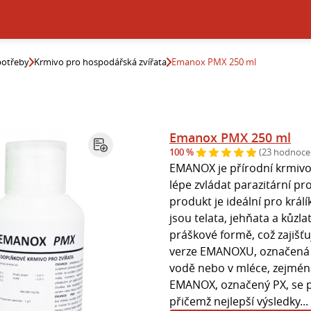
potřeby
Krmivo pro hospodářská zvířata
Emanox PMX 250 ml
Emanox PMX 250 ml
100 %
(23 hodnoce
EMANOX je přírodní krmivo
lépe zvládat parazitární p
produkt je ideální pro král
jsou telata, jehňata a kůzla
práškové formě, což zajišť
verze EMANOXU, označená 
vodě nebo v mléce, zejmén
EMANOX, označený PX, se 
přičemž nejlepší výsledky...