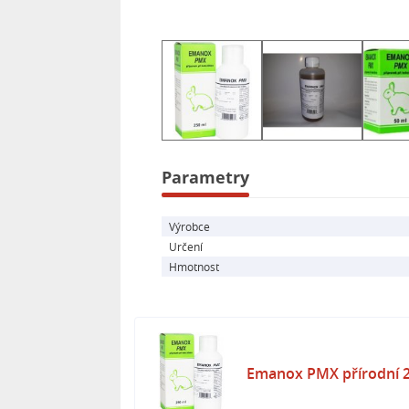
- Dostupný v tekuté (PMX) nebo prá
- Bez ochranné lhůty, lze používat b
- Přirozený produkt, vhodný i pro b
- Není zařazen mezi léčiva, nevztahu
- Bezpečný pro výrobce krmných smě
- Možné použití u všech druhů a kate
Parametry
Výrobce
Určení
Hmotnost
Emanox PMX přírodní 