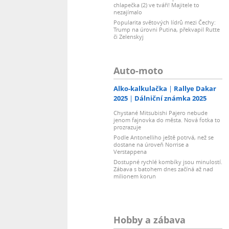
chlapečka (2) ve tváři! Majitele to
nezajímalo
Popularita světových lídrů mezi Čechy:
Trump na úrovni Putina, překvapil Rutte
či Zelenskyj
Auto-moto
Alko-kalkulačka
Rallye Dakar
2025
Dálniční známka 2025
Chystané Mitsubishi Pajero nebude
jenom fajnovka do města. Nová fotka to
prozrazuje
Podle Antonelliho ještě potrvá, než se
dostane na úroveň Norrise a
Verstappena
Dostupné rychlé kombíky jsou minulostí.
Zábava s batohem dnes začíná až nad
milionem korun
Hobby a zábava