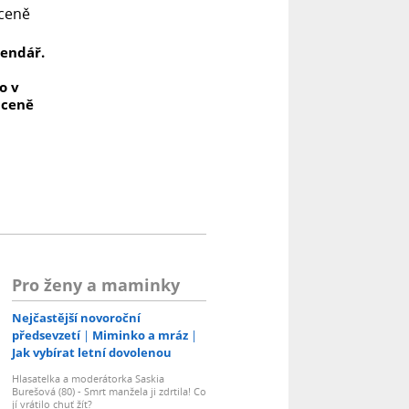
lendář.
o v
aceně
Pro ženy a maminky
Nejčastější novoroční
předsevzetí
Miminko a mráz
Jak vybírat letní dovolenou
Hlasatelka a moderátorka Saskia
Burešová (80) - Smrt manžela ji zdrtila! Co
jí vrátilo chuť žít?