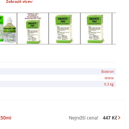
Zobrazit více
škové (PX) formě
ez ohledu na dobu porážky zvířat
io a eko produkty
jí se na něj předpisy o medikaci
sí, není sledován z hlediska reziduí a kontaminace
gorií zvířat
Biokron
telata
0.3 kg
250ml
Nejnižší cena!
447 Kč