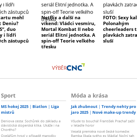
tartu mohl
Netflix a další na
FOTO: Sexy ka
t Deniu?
víkend: Vládci vesmíru,
Polonahým
S“, duo
Mortal Kombat II nebo
cheerleaders t
 i lídři
seriál Elitní jednotka. A
plavkách zatr
ých zástupců
spin-off Teorie velkého
sluší
třesku
VÝBĚR
Sport
Móda a krása
MS hokej 2025
Biatlon
Liga
Jak zhubnout
Trendy nehty pro
mistrů
jaro 2025
Nové make-up trendy
Deniova cesta: Sochůrek do základu a
Všude to bouchá! František Prachař zažil
slávistická stoperská klika. Ukáže i na
v letadle horor
Chorého?
Veselá premiéra nové české komedie:
Ocelářům hrozí v případě marodky
Ramba líbala svého ex Mádla! Noční tah