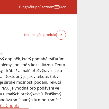
Blog
Nákupní seznam
Menu
Následující produkt
ní)
vý doplněk, který pomáhá zvířatům
roblémy spojené s kokcidiózou. Tento
íky, drůbež a malé přežvýkavce jako
ta. Dostupný je jak v tekuté, tak v
uje široké možnosti podání. Tekutá
PMX, je vhodná pro podávání ve
a u malých prežvýkavců. Práškový
podává smíchaný s krmnou směsí,
Celý popis