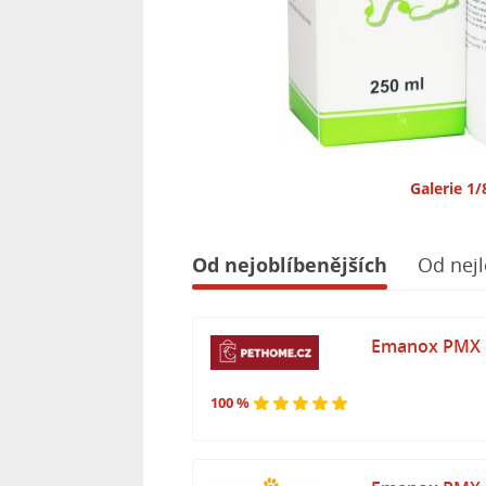
Galerie 1/
Od nejoblíbenějších
Od nejl
Emanox PMX p
100 %