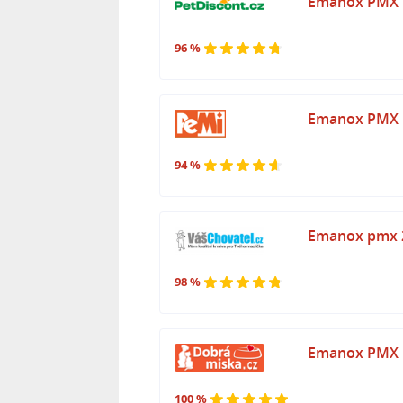
Emanox PMX p
96 %
Emanox PMX p
94 %
Emanox pmx 
98 %
Emanox PMX p
100 %