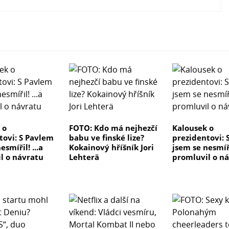
 o
FOTO: Kdo má nejhezčí
Kalousek o
tovi: S Pavlem
babu ve finské lize?
prezidentovi: 
esmířil! ...a
Kokainový hříšník Jori
jsem se nesmířil
l o návratu
Lehterä
promluvil o n