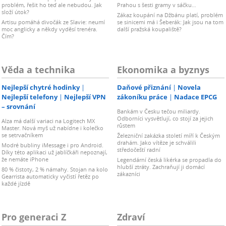
problém, řešit ho teď ale nebudou. Jak
Prahou s šesti gramy v sáčku…
složí útok?
Zákaz koupání na Džbánu platí, problém
Artisu pomáhá divočák ze Slavie: neumí
se sinicemi má i Šeberák: Jak jsou na tom
moc anglicky a někdy vyděsí trenéra.
další pražská koupaliště?
Čím?
Věda a technika
Ekonomika a byznys
Nejlepší chytré hodinky
Daňové přiznání
Novela
Nejlepší telefony
Nejlepší VPN
zákoníku práce
Nadace EPCG
– srovnání
Bankám v Česku tečou miliardy.
Odborníci vysvětlují, co stojí za jejich
Alza má další variaci na Logitech MX
růstem
Master. Nová myš už nabídne i kolečko
se setrvačníkem
Železniční zakázka století míří k Českým
drahám. Jako vítěze je schválili
Modré bubliny iMessage i pro Android.
středočeští radní
Díky této aplikaci už jablíčkáři nepoznají,
že nemáte iPhone
Legendární česká likérka se propadla do
hlubší ztráty. Zachraňují ji domácí
80 % čistoty, 2 % námahy. Stojan na kolo
zákazníci
Gearrista automaticky vyčistí řetěz po
každé jízdě
Pro generaci Z
Zdraví