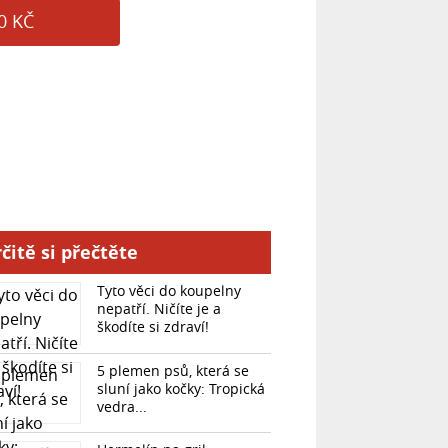
0 KČ
čitě si přečtěte
Tyto věci do koupelny
nepatří. Ničíte je a
škodíte si zdraví!
5 plemen psů, která se
sluní jako kočky: Tropická
vedra...