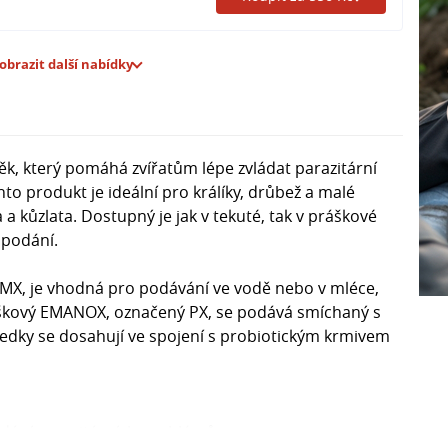
obrazit další nabídky
k, který pomáhá zvířatům lépe zvládat parazitární
to produkt je ideální pro králíky, drůbež a malé
 a kůzlata. Dostupný je jak v tekuté, tak v práškové
 podání.
X, je vhodná pro podávání ve vodě nebo v mléce,
škový EMANOX, označený PX, se podává smíchaný s
ledky se dosahují ve spojení s probiotickým krmivem
ádání parazitárních problémů