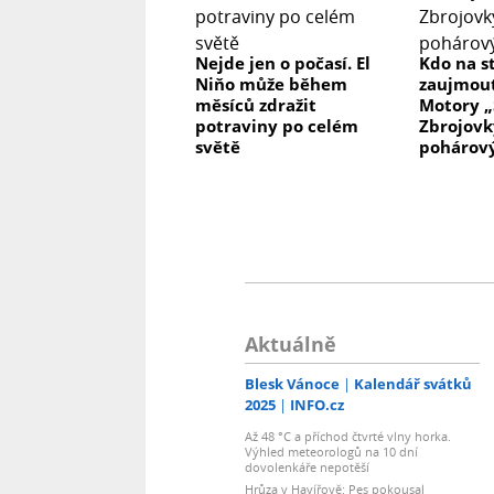
Nejde jen o počasí. El
Kdo na s
Niňo může během
zaujmou
měsíců zdražit
Motory „
potraviny po celém
Zbrojovky
světě
pohárov
Aktuálně
Blesk Vánoce
Kalendář svátků
2025
INFO.cz
Až 48 °C a příchod čtvrté vlny horka.
Výhled meteorologů na 10 dní
dovolenkáře nepotěší
Hrůza v Havířově: Pes pokousal