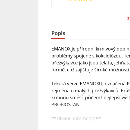
Z
Popis
EMANOX je přírodní krmivový doplně
problémy spojené s kokcidiózou. Ten
přežvýkavce jako jsou telata, jehňata
formě, což zajišťuje široké možnosti
Tekutá verze EMANOXU, označená PM
zejména u malých prežvýkavců. Prá
krmnou směsí, přičemž nejlepší výs
PROBIOSTAN.
**Hlavní parametry:**
- Přírodní krmivový doplněk pro zvl