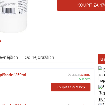
KOUPIT ZA 47
8
evnějších
Od nejdražších
Ur
řírodní 250ml
Doprava:
zdarma
Skladem
Koupit za 469 Kč