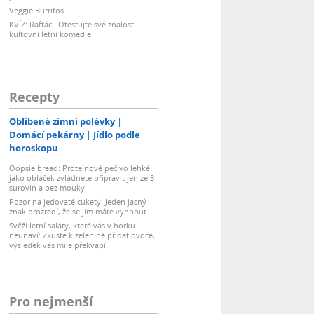
Veggie Burritos
KVÍZ: Rafťáci. Otestujte své znalosti
kultovní letní komedie
Recepty
Oblíbené zimní polévky
Domácí pekárny
Jídlo podle
horoskopu
Oopsie bread: Proteinové pečivo lehké
jako obláček zvládnete připravit jen ze 3
surovin a bez mouky
Pozor na jedovaté cukety! Jeden jasný
znak prozradí, že se jim máte vyhnout
Svěží letní saláty, které vás v horku
neunaví: Zkuste k zelenině přidat ovoce,
výsledek vás mile překvapí!
Pro nejmenší