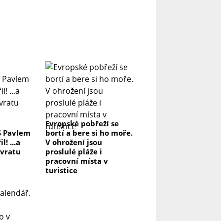
Evropské pobřeží se
S Pavlem
bortí a bere si ho moře.
! ...a
V ohrožení jsou
ávratu
proslulé pláže i
pracovní místa v
turistice