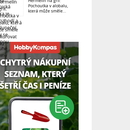
Hermelín na gril:
Pochoutka v alobalu,
která může směle...