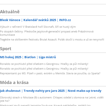
Aktuálně
Blesk Vánoce
Kalendář svátků 2025
INFO.cz
Výbuch v rafinerii! V Bratislavě hoří Slovnaft, šíří se hustý dým
Po stopách češtiny: Přeskočte jazykově-generační propast aneb Prázdninová
komunikace
Tragédie na oblíbeném festivalu Brutal Assault: Polák skočil z mostu a už se nevynořil
Sport
MS hokej 2025
Biatlon
Liga mistrů
Ronaldo se pochlubil před sňatkem s Georginou: Hračky za půl miliardy!
Ronaldo se pochlubil před sňatkem s Georginou: Hračky za půl miliardy!
Reprezentanti po MS: Plzeň v pasti, extrém u Memiče. Slavia se poučila, co Sparta?
Móda a krása
Jak zhubnout
Trendy nehty pro jaro 2025
Nové make-up trendy
Obrovský strach o Nikolase (9) s autismem: Chlapec odešel z domova na Letné, viděli
jste ho?
Maskovaní muži napadli Jaromíra Soukupa: Krvavá nakládačka, zmlátili ho