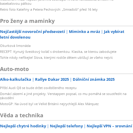
basebalovou pálkou
Retro foto Kateřiny a Petera Pechových: „Smraďoši“ před 16 lety
Pro ženy a maminky
Nejčastější novoroční předsevzetí
Miminko a mráz
Jak vybírat
letní dovolenou
Okurková limonáda
RECEPT: Kynutý švestkový koláč s drobenkou. Klasika, se kterou zabodujete
Tohle nikdy neříkejte! Slova, kterými rodiče dětem ubližují ze všeho nejvíc
Auto-moto
Alko-kalkulačka
Rallye Dakar 2025
Dálniční známka 2025
Příští Audi Q8 se bude držet osvědčeného receptu
Domácí zázemí a jiné projekty. Verstappen popsal, co mu pomáhá se soustředit na
závodění
MotoGP: Na úvod byl ve Velké Británii nejrychlejší Alex Márquez
Věda a technika
Nejlepší chytré hodinky
Nejlepší telefony
Nejlepší VPN – srovnání