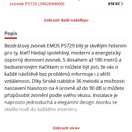
zvonek P5729 (3402044000)
616 Kč
Zobrazit další nabídky
Popis
Bezdrátový zvonek EMOS P5729 bílý je skvělým řešením
pro ty, kteří hledají spolehlivý, moderní a energeticky
úsporný domovní zvonek. S dosahem až 180 metrů a
bezbateriovým tlačítkem si můžete být jisti, že vás o
každé návštěvě bez problémů informuje i z větší
vzdálenosti. Díky široké nabídce 36 melodií a možnosti
nastavení hlasitosti na 4 úrovně až do 90 dB si můžete
přizpůsobit zvonění podle svého vkusu. Instalace je
naprosto jednoduchá a elegantní design zvonku se
skvěle hodí do každého interiéru.
Hlavní parametry:
Zobrazit více
- Napájení hlavní jednotky: 230 V AC