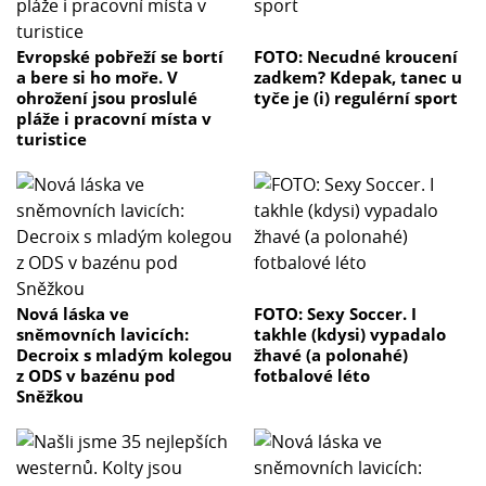
Evropské pobřeží se bortí
FOTO: Necudné kroucení
a bere si ho moře. V
zadkem? Kdepak, tanec u
ohrožení jsou proslulé
tyče je (i) regulérní sport
pláže i pracovní místa v
turistice
Nová láska ve
FOTO: Sexy Soccer. I
sněmovních lavicích:
takhle (kdysi) vypadalo
Decroix s mladým kolegou
žhavé (a polonahé)
z ODS v bazénu pod
fotbalové léto
Sněžkou