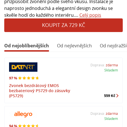
přizpůsobit zvonění podle svého vkusu. Instalace je
naprosto jednoduchá a elegantní design zvonku se
skvěle hodí do každého interiéru....
Celý popis
KOUPIT ZA 729 KČ
Od nejoblíbenějších
Od nejlevnějších
Od nejdražší
Doprava:
zdarma
Skladem
97 %
Zvonek bezdrátový EMOS
bezbateriový P5729 do zásuvky
(P5729)
559 Kč
Doprava:
zdarma
Skladem
94 %