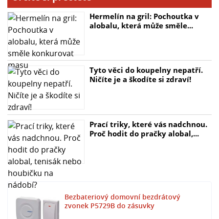
- Rozměr zvonku: 73 × 81 × 81 mm
- Rozměr tlačítka: 22 × 49 × 82 mm
Hermelín na gril: Pochoutka v
alobalu, která může směle...
Tyto věci do koupelny nepatří.
Ničíte je a škodíte si zdraví!
Prací triky, které vás nadchnou.
Proč hodit do pračky alobal,...
Bezbateriový domovní bezdrátový
zvonek P5729B do zásuvky