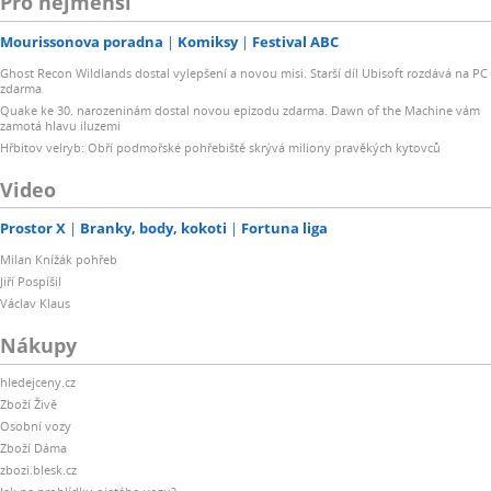
Pro nejmenší
Mourissonova poradna
Komiksy
Festival ABC
Ghost Recon Wildlands dostal vylepšení a novou misi. Starší díl Ubisoft rozdává na PC
zdarma
Quake ke 30. narozeninám dostal novou epizodu zdarma. Dawn of the Machine vám
zamotá hlavu iluzemi
Hřbitov velryb: Obří podmořské pohřebiště skrývá miliony pravěkých kytovců
Video
Prostor X
Branky, body, kokoti
Fortuna liga
Milan Knížák pohřeb
Jiří Pospíšil
Václav Klaus
Nákupy
hledejceny.cz
Zboží Živě
Osobní vozy
Zboží Dáma
zbozi.blesk.cz