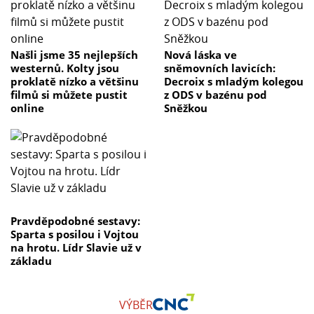
Našli jsme 35 nejlepších
Nová láska ve
westernů. Kolty jsou
sněmovních lavicích:
proklatě nízko a většinu
Decroix s mladým kolegou
filmů si můžete pustit
z ODS v bazénu pod
online
Sněžkou
Pravděpodobné sestavy:
Sparta s posilou i Vojtou
na hrotu. Lídr Slavie už v
základu
VÝBĚR