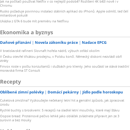
Jak na počítači používat Netflix v co nejlepší podobě? Rozlišení 4K běží nově i v
Chromu
Rusko požaduje povinnou instalaci státních aplikací do iPhonů. Apple odmítl, teď čelí
miliardové pokutě
Ukázka z GTA 6 bude mít premiéru na Netflixu
Ekonomika a byznys
Daňové přiznání
Novela zákoníku práce
Nadace EPCG
V bratislavské rafinerii Slovnaft hořela nádrž, výbuch otřásl okolím
V Česku otevřel třicátou prodejnu, v Polsku končí. Německý diskont nezvládl obří
ztráty
Finvox roste v počtu konzultantů i službách pro klienty. Jeho součástí se stává tradiční
moravská firma ST Consult
Recepty
Oblíbené zimní polévky
Domácí pekárny
Jídlo podle horoskopu
Cuketová zmrzlina? Vyzkoušejte nečekaný letní hit a geniální způsob, jak zpracovat
úrodu
Rychlé buchty s broskvemi: 5 receptů na sladké letní moučníky, které mají šťávu
Oopsie bread: Proteinové pečivo lehké jako obláček zvládnete připravit jen ze 3
surovin a bez mouky