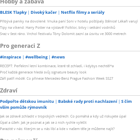
Hobby a zábava
BLESK Tlapky
Divoký kačer
Netflix filmy a seriály
Přibývá paniky na dovolené: Vnuka paní Soni v hotelu poštípaly štěnice! Lékaři varují
Tipy na víkend: Harry Potter na výstavě! Folklor, bitvy i setkání vodníků
Sraz v šest ráno. Vrchol festivalu Tóny Dolomit zazní za úsvitu ve 3000 metrech
Pro generaci Z
#inspirace
#wellbeing
#news
RECEPT: Perfektní letní kombinace, které tě zchladí, i kdybys nechtěl*a
Proč každá generace hledá svůj signature beauty look
Září patří módě: Co přinese Mercedes-Benz Prague Fashion Week SS27
Zdraví
Podpořte dětskou imunitu
Babské rady proti nachlazení
S čím
vším pomůže rýmovník
Jak se zdravě zchladit v tropických vedrech: Co pomáhá a kdy už riskujete úpal
Úpal a úžeh: Jak je poznat a jak se z nich rychle vyléčit
Parazité v nás: Kterým se u nás líbí a kde v našem těle je můžeme najít?