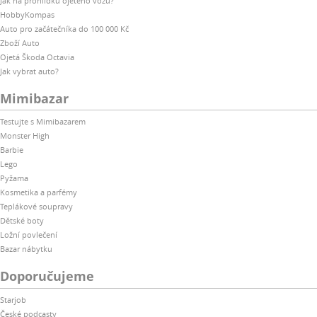
Jak na prohlídku ojetého vozu?
HobbyKompas
Auto pro začátečníka do 100 000 Kč
Zboží Auto
Ojetá Škoda Octavia
Jak vybrat auto?
Mimibazar
Testujte s Mimibazarem
Monster High
Barbie
Lego
Pyžama
Kosmetika a parfémy
Teplákové soupravy
Dětské boty
Ložní povlečení
Bazar nábytku
Doporučujeme
Starjob
České podcasty