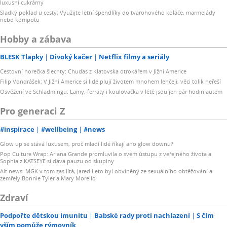
luxusní cukrárny
Sladký poklad u cesty: Využijte letní špendlíky do tvarohového koláče, marmelády
nebo kompotu
Hobby a zábava
BLESK Tlapky
Divoký kačer
Netflix filmy a seriály
Cestovní horečka šlechty: Chuďas z Klatovska otrokářem v Jižní Americe
Filip Vondrášek: V Jižní Americe si lidé plují životem mnohem lehčeji, věci tolik neřeší
Osvěžení ve Schladmingu: Lamy, ferraty i koulovačka v létě jsou jen pár hodin autem
Pro generaci Z
#inspirace
#wellbeing
#news
Glow up se stává luxusem, proč mladí lidé říkají ano glow downu?
Pop Culture Wrap: Ariana Grande promluvila o svém ústupu z veřejného života a
Sophia z KATSEYE si dává pauzu od skupiny
Alt news: MGK v tom zas lítá, Jared Leto byl obviněný ze sexuálního obtěžování a
zemřely Bonnie Tyler a Mary Morello
Zdraví
Podpořte dětskou imunitu
Babské rady proti nachlazení
S čím
vším pomůže rýmovník