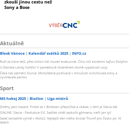
zkouší jinou cestu než
Sony a Bose
VÝBĚR
Aktuálně
Blesk Vánoce
Kalendář svátků 2025
INFO.cz
Ruší se tisíce letů, přes milion lidí museli evakuovat: Čínu ničí extrémní tajfun Dolphin
U Daniela Landy hořelo! V památkově chráněném domě vypalovali vosy
Čeká nás zatmění Slunce. Mimořádná podívaná v minulosti ovlivňovala bitvy a
vyvolávala paniku
Sport
MS hokej 2025
Biatlon
Liga mistrů
Změny jako hazard. Priske se v Boleslavi přepočítal a ukázal, v čem je Slavia dál
ONLINE: Slavia - Pardubice 0:0. Sadílek chtěl zaskočit gólmana, trefil jen tyč
Salač senzačně vyhrál v Moto2: Nejlepší den mého života! Triumf pro Česko po 16
letech