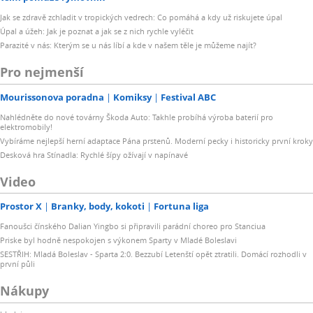
Jak se zdravě zchladit v tropických vedrech: Co pomáhá a kdy už riskujete úpal
Úpal a úžeh: Jak je poznat a jak se z nich rychle vyléčit
Parazité v nás: Kterým se u nás líbí a kde v našem těle je můžeme najít?
Pro nejmenší
Mourissonova poradna
Komiksy
Festival ABC
Nahlédněte do nové továrny Škoda Auto: Takhle probíhá výroba baterií pro
elektromobily!
Vybíráme nejlepší herní adaptace Pána prstenů. Moderní pecky i historicky první kroky
Desková hra Stínadla: Rychlé šípy ožívají v napínavé
Video
Prostor X
Branky, body, kokoti
Fortuna liga
Fanoušci čínského Dalian Yingbo si připravili parádní choreo pro Stanciua
Priske byl hodně nespokojen s výkonem Sparty v Mladé Boleslavi
SESTŘIH: Mladá Boleslav - Sparta 2:0. Bezzubí Letenští opět ztratili. Domácí rozhodli v
první půli
Nákupy