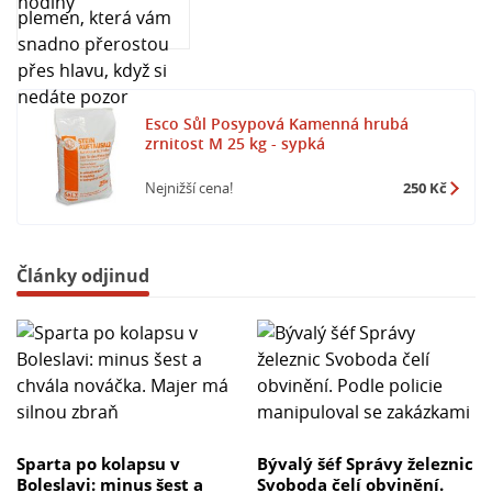
renomovaného německého dodavatele
Südwestdeutsche Salzwerke AG Heilbronn.
Esco Sůl Posypová Kamenná hrubá
zrnitost M 25 kg - sypká
Nejnižší cena!
250 Kč
Články odjinud
Sparta po kolapsu v
Bývalý šéf Správy železnic
Boleslavi: minus šest a
Svoboda čelí obvinění.