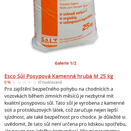
Galerie 1/2
Esco Sůl Posypová Kamenná hrubá M 25 kg
0 %
(0 hodnocení)
Pro zajištění bezpečného pohybu na chodnících a
vozovkách během zimních měsíců je nezbytné mít
kvalitní posypovou sůl. Tato sůl je vyrobena z kamenné
soli a protiskluzových látek, což zaručuje nejen lepší
sjízdnost, ale také bezpečnost pro chodce. Je důležité si
uvědomit, že tato sůl není určena pro lidskou spotřebu,
ale pouze pro údržbu komunikací. Hlavní parametry: -