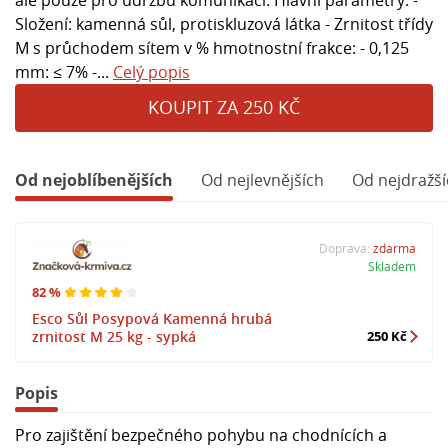
Složení: kamenná sůl, protiskluzová látka - Zrnitost třídy
M s průchodem sítem v % hmotnostní frakce: - 0,125
mm: ≤ 7% -...
Celý popis
KOUPIT ZA 250 KČ
Od nejoblíbenějších
Od nejlevnějších
Od nejdražší
Doprava:
zdarma
Skladem
82 %
Esco Sůl Posypová Kamenná hrubá
zrnitost M 25 kg - sypká
250 Kč
Popis
Pro zajištění bezpečného pohybu na chodnících a