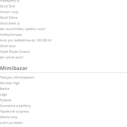
hledejceny.cz
Zboží Živě
Osobní vozy
Zboží Dáma
zbozi.blesk.cz
Jak na prohlídku ojetého vozu?
HobbyKompas
Auto pro začátečníka do 100 000 Kč
Zboží Auto
Ojetá Škoda Octavia
Jak vybrat auto?
Mimibazar
Testujte s Mimibazarem
Monster High
Barbie
Lego
Pyžama
Kosmetika a parfémy
Teplákové soupravy
Dětské boty
Ložní povlečení