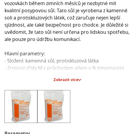
vozovkách během zimních měsíců je nezbytné mít
kvalitní posypovou sůl. Tato sůl je vyrobena z kamenné
soli a protiskluzových látek, což zaručuje nejen lepší
sjízdnost, ale také bezpečnost pro chodce. Je důležité si
uvědomit, že tato sůl není určena pro lidskou spotřebu,
ale pouze pro údržbu komunikací.
Hlavní parametry:
- Složení: kamenná sůl, protiskluzová látka
- Zrnitost třídy M s průchodem sítem v % hmotnostní
frakce:
Zobrazit více
- 0,125 mm: ≤ 7%
- 0,8 mm: 5 - 35%
- 1,6 mm: 10 - 60%
- 3,15 mm: 45 - 90%
- 2,0 mm: 100%**
** 2% hmotnostní tolerance s maximální velikostí zrna
≤ 8 mm
Parametry