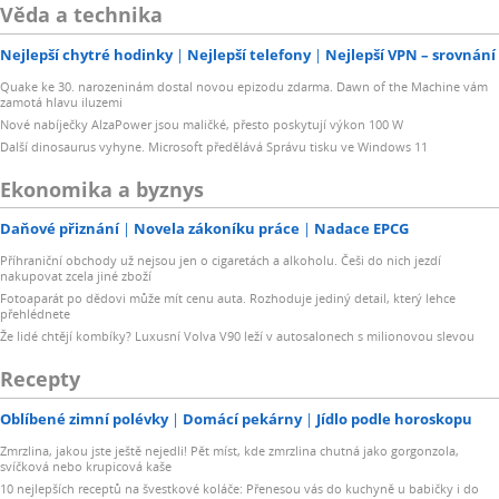
Věda a technika
Nejlepší chytré hodinky
Nejlepší telefony
Nejlepší VPN – srovnání
Quake ke 30. narozeninám dostal novou epizodu zdarma. Dawn of the Machine vám
zamotá hlavu iluzemi
Nové nabíječky AlzaPower jsou maličké, přesto poskytují výkon 100 W
Další dinosaurus vyhyne. Microsoft předělává Správu tisku ve Windows 11
Ekonomika a byznys
Daňové přiznání
Novela zákoníku práce
Nadace EPCG
Příhraniční obchody už nejsou jen o cigaretách a alkoholu. Češi do nich jezdí
nakupovat zcela jiné zboží
Fotoaparát po dědovi může mít cenu auta. Rozhoduje jediný detail, který lehce
přehlédnete
Že lidé chtějí kombíky? Luxusní Volva V90 leží v autosalonech s milionovou slevou
Recepty
Oblíbené zimní polévky
Domácí pekárny
Jídlo podle horoskopu
Zmrzlina, jakou jste ještě nejedli! Pět míst, kde zmrzlina chutná jako gorgonzola,
svíčková nebo krupicová kaše
10 nejlepších receptů na švestkové koláče: Přenesou vás do kuchyně u babičky i do