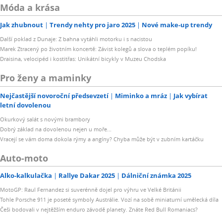
Móda a krása
Jak zhubnout
Trendy nehty pro jaro 2025
Nové make-up trendy
Další poklad z Dunaje: Z bahna vytáhli motorku i s nacistou
Marek Ztracený po životním koncertě: Závist kolegů a slova o teplém popíku!
Draisina, velocipéd i kostitřas: Unikátní bicykly v Muzeu Chodska
Pro ženy a maminky
Nejčastější novoroční předsevzetí
Miminko a mráz
Jak vybírat
letní dovolenou
Okurkový salát s novými brambory
Dobrý základ na dovolenou nejen u moře...
Vracejí se vám doma dokola rýmy a angíny? Chyba může být v zubním kartáčku
Auto-moto
Alko-kalkulačka
Rallye Dakar 2025
Dálniční známka 2025
MotoGP: Raul Fernandez si suverénně dojel pro výhru ve Velké Británii
Tohle Porsche 911 je poseté symboly Austrálie. Vozí na sobě miniaturní umělecká díla
Češi bodovali v nejtěžším enduro závodě planety. Znáte Red Bull Romaniacs?