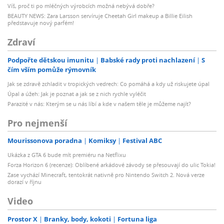
Víš, proč ti po mléčných výrobcích možná nebývá dobře?
BEAUTY NEWS: Zara Larsson servíruje Cheetah Girl makeup a Billie Eilish
představuje nový parfém!
Zdraví
Podpořte dětskou imunitu
Babské rady proti nachlazení
S
čím vším pomůže rýmovník
Jak se zdravě zchladit v tropických vedrech: Co pomáhá a kdy už riskujete úpal
Úpal a úžeh: Jak je poznat a jak se z nich rychle vyléčit
Parazité v nás: Kterým se u nás líbí a kde v našem těle je můžeme najít?
Pro nejmenší
Mourissonova poradna
Komiksy
Festival ABC
Ukázka z GTA 6 bude mít premiéru na Netflixu
Forza Horizon 6 (recenze): Oblíbené arkádové závody se přesouvají do ulic Tokia!
Zase vychází Minecraft, tentokrát nativně pro Nintendo Switch 2. Nová verze
dorazí v říjnu
Video
Prostor X
Branky, body, kokoti
Fortuna liga