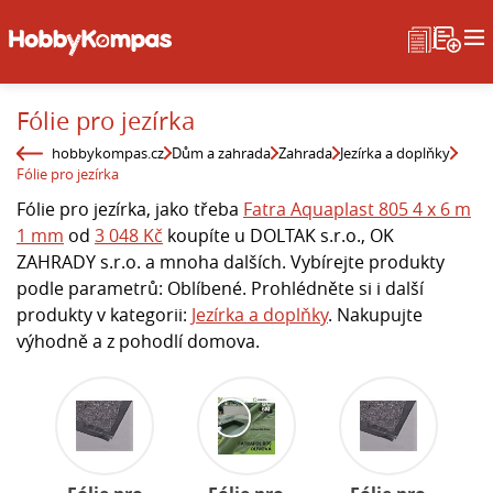
Fólie pro jezírka
hobbykompas.cz
Dům a zahrada
Zahrada
Jezírka a doplňky
Fólie pro jezírka
Fólie pro jezírka, jako třeba
Fatra Aquaplast 805 4 x 6 m
1 mm
od
3 048 Kč
koupíte u DOLTAK s.r.o., OK
ZAHRADY s.r.o. a mnoha dalších. Vybírejte produkty
podle parametrů: Oblíbené. Prohlédněte si i další
produkty v kategorii:
Jezírka a doplňky
. Nakupujte
výhodně a z pohodlí domova.