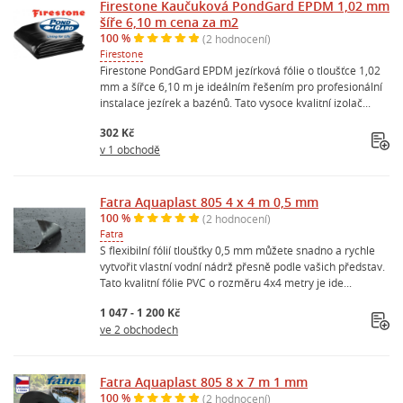
Firestone Kaučuková PondGard EPDM 1,02 mm
šíře 6,10 m cena za m2
100 %
(2 hodnocení)
Firestone
Firestone PondGard EPDM jezírková fólie o tloušťce 1,02
mm a šířce 6,10 m je ideálním řešením pro profesionální
instalace jezírek a bazénů. Tato vysoce kvalitní izolač...
302 Kč
v 1 obchodě
Fatra Aquaplast 805 4 x 4 m 0,5 mm
100 %
(2 hodnocení)
Fatra
S flexibilní fólií tloušťky 0,5 mm můžete snadno a rychle
vytvořit vlastní vodní nádrž přesně podle vašich představ.
Tato kvalitní fólie PVC o rozměru 4x4 metry je ide...
1 047 - 1 200 Kč
ve 2 obchodech
Fatra Aquaplast 805 8 x 7 m 1 mm
100 %
(2 hodnocení)