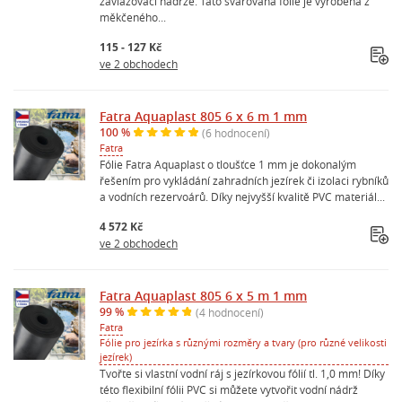
zavlažovací nádrže. Tato svařovaná fólie je vyrobena z
měkčeného...
115 - 127 Kč
ve 2 obchodech
Fatra Aquaplast 805 6 x 6 m 1 mm
100 %
(6 hodnocení)
Fatra
Fólie Fatra Aquaplast o tloušťce 1 mm je dokonalým
řešením pro vykládání zahradních jezírek či izolaci rybníků
a vodních rezervoárů. Díky nejvyšší kvalitě PVC materiál...
4 572 Kč
ve 2 obchodech
Fatra Aquaplast 805 6 x 5 m 1 mm
99 %
(4 hodnocení)
Fatra
Fólie pro jezírka s různými rozměry a tvary (pro různé velikosti
jezírek)
Tvořte si vlastní vodní ráj s jezírkovou fólií tl. 1,0 mm! Díky
této flexibilní fólii PVC si můžete vytvořit vodní nádrž