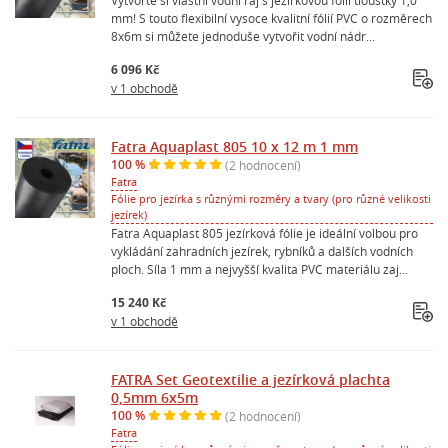
mm! S touto flexibilní vysoce kvalitní fólií PVC o rozměrech
8x6m si můžete jednoduše vytvořit vodní nádr...
6 096 Kč
v 1 obchodě
Fatra Aquaplast 805 10 x 12 m 1 mm
100 %
(2 hodnocení)
Fatra
Fólie pro jezírka s různými rozměry a tvary (pro různé velikosti
jezírek)
Fatra Aquaplast 805 jezírková fólie je ideální volbou pro
vykládání zahradních jezírek, rybníků a dalších vodních
ploch. Síla 1 mm a nejvyšší kvalita PVC materiálu zaj...
15 240 Kč
v 1 obchodě
FATRA Set Geotextilie a jezírková plachta
0,5mm 6x5m
100 %
(2 hodnocení)
Fatra