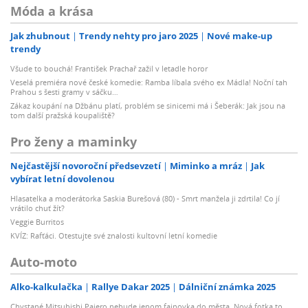
Móda a krása
Jak zhubnout
Trendy nehty pro jaro 2025
Nové make-up
trendy
Všude to bouchá! František Prachař zažil v letadle horor
Veselá premiéra nové české komedie: Ramba líbala svého ex Mádla! Noční tah
Prahou s šesti gramy v sáčku…
Zákaz koupání na Džbánu platí, problém se sinicemi má i Šeberák: Jak jsou na
tom další pražská koupaliště?
Pro ženy a maminky
Nejčastější novoroční předsevzetí
Miminko a mráz
Jak
vybírat letní dovolenou
Hlasatelka a moderátorka Saskia Burešová (80) - Smrt manžela ji zdrtila! Co jí
vrátilo chuť žít?
Veggie Burritos
KVÍZ: Rafťáci. Otestujte své znalosti kultovní letní komedie
Auto-moto
Alko-kalkulačka
Rallye Dakar 2025
Dálniční známka 2025
Chystané Mitsubishi Pajero nebude jenom fajnovka do města. Nová fotka to