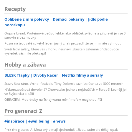
Recepty
Oblíbené zimní polévky
Domácí pekárny
Jídlo podle
horoskopu
Oopsie bread: Proteinové pečivo lehké jako obláček zvládnete připravit jen ze 3
surovin a bez mouky
Pozor na jedovaté cukety! Jeden jasný znak prozradí, že se jim máte vyhnout
Svěží letní saláty, které vás v horku neunaví: Zkuste k zelenině přidat ovoce,
výsledek vás mile překvapí!
Hobby a zábava
BLESK Tlapky
Divoký kačer
Netflix filmy a seriály
Sraz v šest ráno. Vrchol festivalu Tóny Dolomit zazní za úsvitu ve 3000 metrech
Nízkorozpočtová dovolená? Chorvatsko jedno z nejdražších v Evropě! Levněji je i
ve Švýcarsku a Itálii
OBRAZEM: Modré slzy na Tchaj-wanu mění moře v magickou říši
Pro generaci Z
#inspirace
#wellbeing
#news
F*ck the glasses: AI Meta brýle mají zjednodušit život, zatím ale dělají opak