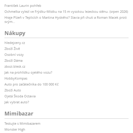
František Laurin pohřeb
Ochmelka vylezl ve Frýdku-Místku na 15 m vysokou lezeckou stěnu. (srpen 2026)
Hraje Plzeň v Teplicích o Martina Hyského? Slavia při chuti a Roman Macek proti
svým…
Nákupy
hledejceny.cz
Zboží Živě
Osobní vozy
Zboží Dáma
zbozi.blesk.cz
Jak na prohlídku ojetého vozu?
HobbyKompas
Auto pro začátečníka do 100 000 Kč
Zboží Auto
Ojetá Škoda Octavia
Jak vybrat auto?
Mimibazar
Testujte s Mimibazarem
Monster High