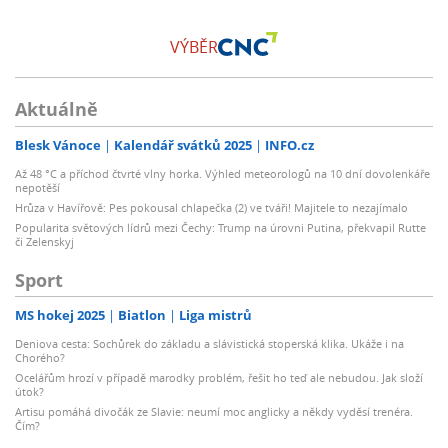
VÝBĚR
Aktuálně
Blesk Vánoce
Kalendář svátků 2025
INFO.cz
Až 48 °C a příchod čtvrté vlny horka. Výhled meteorologů na 10 dní dovolenkáře
nepotěší
Hrůza v Havířově: Pes pokousal chlapečka (2) ve tváři! Majitele to nezajímalo
Popularita světových lídrů mezi Čechy: Trump na úrovni Putina, překvapil Rutte
či Zelenskyj
Sport
MS hokej 2025
Biatlon
Liga mistrů
Deniova cesta: Sochůrek do základu a slávistická stoperská klika. Ukáže i na
Chorého?
Ocelářům hrozí v případě marodky problém, řešit ho teď ale nebudou. Jak složí
útok?
Artisu pomáhá divočák ze Slavie: neumí moc anglicky a někdy vyděsí trenéra.
Čím?