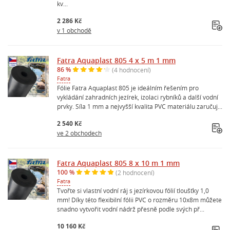
kv...
2 286 Kč
v 1 obchodě
Fatra Aquaplast 805 4 x 5 m 1 mm
86 %
(4 hodnocení)
Fatra
Fólie Fatra Aquaplast 805 je ideálním řešením pro
vykládání zahradních jezírek, izolaci rybníků a další vodní
prvky. Síla 1 mm a nejvyšší kvalita PVC materiálu zaručuj...
2 540 Kč
ve 2 obchodech
Fatra Aquaplast 805 8 x 10 m 1 mm
100 %
(2 hodnocení)
Fatra
Tvořte si vlastní vodní ráj s jezírkovou fólií tloušťky 1,0
mm! Díky této flexibilní fólii PVC o rozměru 10x8m můžete
snadno vytvořit vodní nádrž přesně podle svých př...
10 160 Kč