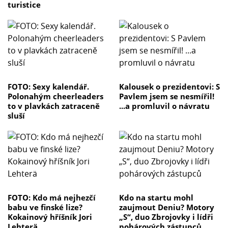
turistice
FOTO: Sexy kalendář.
Kalousek o prezidentovi: S
Polonahým cheerleaders
Pavlem jsem se nesmířil!
to v plavkách zatraceně
...a promluvil o návratu
sluší
FOTO: Kdo má nejhezčí
Kdo na startu mohl
babu ve finské lize?
zaujmout Deniu? Motory
Kokainový hříšník Jori
„S“, duo Zbrojovky i lídři
Lehterä
pohárových zástupců