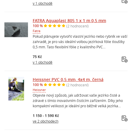
v 1 obchodě
FATRA Aquaplast 805 1 x 1 m 0,5 mm
100 %
(2 hodnocení)
Fatra
Pokud plánujete vytvořit vlastní jezírko nebo rybník ve vaší
zahradě, je pro vás ideální volbou jezírková fólie tloušťky
0,5 mm. Tato flexibilní fólie z kvalitního PVC...
75 Kč
v 1 obchodě
Heissner PVC 0,5 mm, 4x4 m, černá
100 %
(2 hodnocení)
Heissner
Objevte nový způsob, jak udržovat vaše jezírko čisté a
zdravé s tímto inovativním čistícím zařízením. Díky jeho
kompaktní velikosti je ideální pro běžně velká jezírka...
1 150 - 1 590 Kč
ve 2 obchodech