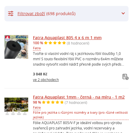
Filtrovat zboží
(698 produktů)
Fatra Aquaplast 805 4 x 6 m 1 mm
100 %
(8 hodnocení)
Fatra
Tvořte si vlastní vodní ráj s jezírkovou fólií tloušťky 1,0
mm! S touto flexibilní fólií PVC o rozměru 6x4m můžete
snadno vytvořit vodní nádrž přesně podle svých předs...
3 048 Kč
ve 2 obchodech
Fatra Aquaplast 1mm - černá - na míru - 1 m2
98 %
(7 hodnocení)
Fatra
Fólie pro jezírka s různými rozměry a tvary (pro různé velikosti
jezírek)
Fólie AQUAPLAST 805/V-F je ideální volbou pro výrobu
svařenců pro zahradní jezírka, vodní rezervoáry a