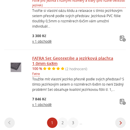
Fólie pro jezírka s různými rozměry a tvary (pro různé velikosti
jezírek)
Tvořte si vlastní oázu klidu a relaxace s tímto jezírkovým
setem přesně podle svých představ. Jezírková PVC fólie
tloušťky 0,5mm o rozměrech 6x5m vám umožní
individuál...
3 300 Kč
v 1 obchodě
FATRA Set Geotextilie a jezírková plachta
1,0mm 6x8m
100 %
(2 hodnocení)
Fatra
Toužíte mít vlastní jezírko přesně podle svých představ? S
tímto jezírkovým setem o rozměrech 6x8m to není žádný
problém! Set obsahuje kvalitní jezírkovou fólii tl. 1,...
7 846 Kč
v 1 obchodě
1
2
3
...