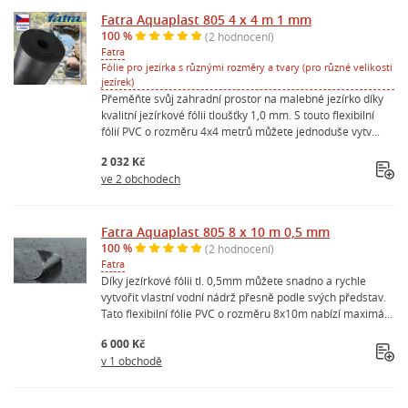
Fatra Aquaplast 805 4 x 4 m 1 mm
100 %
(2 hodnocení)
Fatra
Fólie pro jezírka s různými rozměry a tvary (pro různé velikosti
jezírek)
Přeměňte svůj zahradní prostor na malebné jezírko díky
kvalitní jezírkové fólii tloušťky 1,0 mm. S touto flexibilní
fólií PVC o rozměru 4x4 metrů můžete jednoduše vytv...
2 032 Kč
ve 2 obchodech
Fatra Aquaplast 805 8 x 10 m 0,5 mm
100 %
(2 hodnocení)
Fatra
Díky jezírkové fólii tl. 0,5mm můžete snadno a rychle
vytvořit vlastní vodní nádrž přesně podle svých představ.
Tato flexibilní fólie PVC o rozměru 8x10m nabízí maximá...
6 000 Kč
v 1 obchodě