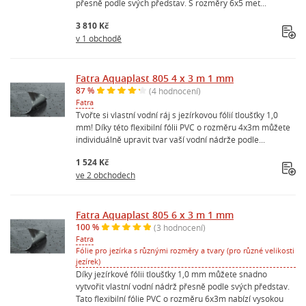
přesně podle svých představ. S rozměry 6x5 met...
3 810 Kč
v 1 obchodě
Fatra Aquaplast 805 4 x 3 m 1 mm
87 %
(4 hodnocení)
Fatra
Tvořte si vlastní vodní ráj s jezírkovou fólií tloušťky 1,0
mm! Díky této flexibilní fólii PVC o rozměru 4x3m můžete
individuálně upravit tvar vaší vodní nádrže podle...
1 524 Kč
ve 2 obchodech
Fatra Aquaplast 805 6 x 3 m 1 mm
100 %
(3 hodnocení)
Fatra
Fólie pro jezírka s různými rozměry a tvary (pro různé velikosti
jezírek)
Díky jezírkové fólii tloušťky 1,0 mm můžete snadno
vytvořit vlastní vodní nádrž přesně podle svých představ.
Tato flexibilní fólie PVC o rozměru 6x3m nabízí vysokou