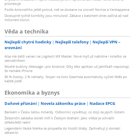
prozrazuje
Podle Antonelliho ještě potrvá, než se dostane na úroveň Norrise a Verstappena
Dostupné rychlé kombíky jsou minulostí. Zábava s batohem dnes začíná až nad
milionem korun
Věda a technika
Nejlepší chytré hodinky
Nejlepší telefony
Nejlepší VPN –
srovnání
Alza má další variaci na Logitech MX Master. Nová myš už nabídne i kolečko se
setrvačníkem
Modré bubliny iMessage i pro Android. Díky této aplikaci už jablíčkáři nepoznají,
že nemáte iPhone
80 % čistoty, 2 % námahy. Stojan na kolo Gearrista automaticky vyčistí řetěz po
každé jízdě
Ekonomika a byznys
Daňové přiznání
Novela zákoníku práce
Nadace EPCG
Bankám v Česku tečou miliardy. Odborníci vysvětlují, co stojí za jejich růstem
Železniční zakázka století míří k Českým drahám. Jako vítěze je schválili
středočeští radní
Legendární česká likérka se propadla do hlubší ztráty. Zachraňují ji domácí
zákazníci