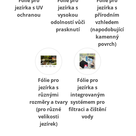
Fólie pro
Fólie pro
Fólie pro
jezírka s UV
jezírka s
jezírka s
ochranou
vysokou
přírodním
odolností vůči
vzhledem
prasknutí
(napodobující
kamenný
povrch)
Fólie pro
Fólie pro
jezírka s
jezírka s
různými
integrovaným
rozměry a tvary
systémem pro
(pro různé
filtraci a čištění
velikosti
vody
jezírek)