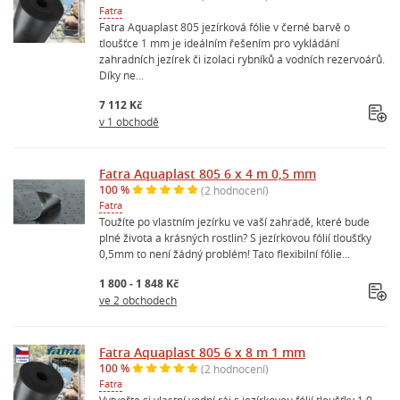
Fatra
Fatra Aquaplast 805 jezírková fólie v černé barvě o
tloušťce 1 mm je ideálním řešením pro vykládání
zahradních jezírek či izolaci rybníků a vodních rezervoárů.
Díky ne...
7 112 Kč
v 1 obchodě
Fatra Aquaplast 805 6 x 4 m 0,5 mm
100 %
(2 hodnocení)
Fatra
Toužíte po vlastním jezírku ve vaší zahradě, které bude
plné života a krásných rostlin? S jezírkovou fólií tloušťky
0,5mm to není žádný problém! Tato flexibilní fólie...
1 800 - 1 848 Kč
ve 2 obchodech
Fatra Aquaplast 805 6 x 8 m 1 mm
100 %
(2 hodnocení)
Fatra
Vytvořte si vlastní vodní ráj s jezírkovou fólií tloušťky 1,0