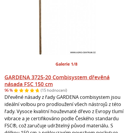
Galerie 1/8
GARDENA 3725-20 Combisystem dřevěná
násada FSC 150 cm
96 %
(15 hodnocení)
Dřevěné násady z řady GARDENA combisystem jsou
ideální volbou pro prodloužení všech nástrojů z této
řady. Vysoce kvalitní houževnaté dřevo z Evropy tlumí
vibrace a je certifikováno podle Českého standardu
FSC®, což zaručuje udržitelný původ materiálu. S
délkou 150 cm a neklouzavým povrchem poskytuje