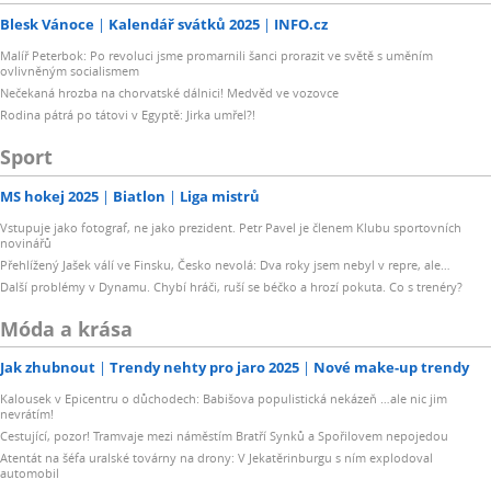
Blesk Vánoce
Kalendář svátků 2025
INFO.cz
Malíř Peterbok: Po revoluci jsme promarnili šanci prorazit ve světě s uměním
ovlivněným socialismem
Nečekaná hrozba na chorvatské dálnici! Medvěd ve vozovce
Rodina pátrá po tátovi v Egyptě: Jirka umřel?!
Sport
MS hokej 2025
Biatlon
Liga mistrů
Vstupuje jako fotograf, ne jako prezident. Petr Pavel je členem Klubu sportovních
novinářů
Přehlížený Jašek válí ve Finsku, Česko nevolá: Dva roky jsem nebyl v repre, ale…
Další problémy v Dynamu. Chybí hráči, ruší se béčko a hrozí pokuta. Co s trenéry?
Móda a krása
Jak zhubnout
Trendy nehty pro jaro 2025
Nové make-up trendy
Kalousek v Epicentru o důchodech: Babišova populistická nekázeň …ale nic jim
nevrátím!
Cestující, pozor! Tramvaje mezi náměstím Bratří Synků a Spořilovem nepojedou
Atentát na šéfa uralské továrny na drony: V Jekatěrinburgu s ním explodoval
automobil