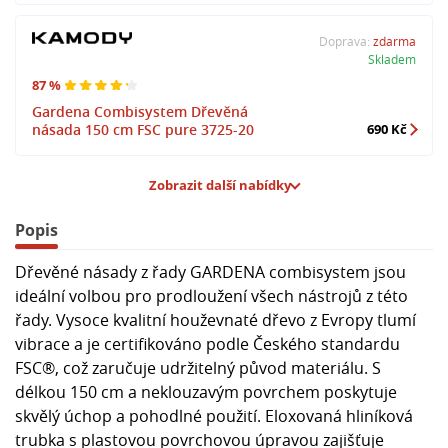
Doprava:
zdarma
Skladem
87 %
Gardena Combisystem Dřevěná
násada 150 cm FSC pure 3725-20
690 Kč
Zobrazit další nabídky
Popis
Dřevěné násady z řady GARDENA combisystem jsou
ideální volbou pro prodloužení všech nástrojů z této
řady. Vysoce kvalitní houževnaté dřevo z Evropy tlumí
vibrace a je certifikováno podle Českého standardu
FSC®, což zaručuje udržitelný původ materiálu. S
délkou 150 cm a neklouzavým povrchem poskytuje
skvělý úchop a pohodlné použití. Eloxovaná hliníková
trubka s plastovou povrchovou úpravou zajišťuje