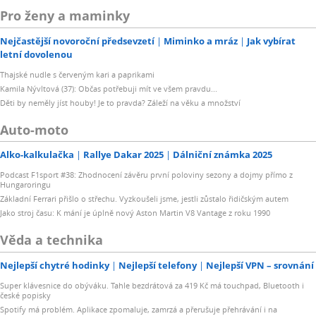
Pro ženy a maminky
Nejčastější novoroční předsevzetí
Miminko a mráz
Jak vybírat
letní dovolenou
Thajské nudle s červeným kari a paprikami
Kamila Nývltová (37): Občas potřebuji mít ve všem pravdu...
Děti by neměly jíst houby! Je to pravda? Záleží na věku a množství
Auto-moto
Alko-kalkulačka
Rallye Dakar 2025
Dálniční známka 2025
Podcast F1sport #38: Zhodnocení závěru první poloviny sezony a dojmy přímo z
Hungaroringu
Základní Ferrari přišlo o střechu. Vyzkoušeli jsme, jestli zůstalo řidičským autem
Jako stroj času: K mání je úplně nový Aston Martin V8 Vantage z roku 1990
Věda a technika
Nejlepší chytré hodinky
Nejlepší telefony
Nejlepší VPN – srovnání
Super klávesnice do obýváku. Tahle bezdrátová za 419 Kč má touchpad, Bluetooth i
české popisky
Spotify má problém. Aplikace zpomaluje, zamrzá a přerušuje přehrávání i na