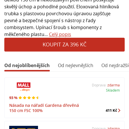
skvělý úchop a pohodlné použití. Eloxovaná hliníková
trubka s plastovou povrchovou úpravou zajišťuje
pevné a bezpečné spojení s nástroji z řady
combisystem. Upínací šroub s komponenty z
měkčeného plastu...
Celý popis
KOUPIT ZA 396 KČ
Od nejoblíbenějších
Od nejlevnějších
Od nejdražší
Doprava:
zdarma
Skladem
93 %
Násada na nářadí Gardena dřevěná
150 cm FSC 100%
411 Kč
Doprava:
zdarma