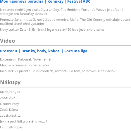
Mourissonova poradna
Komiksy
Festival ABC
Nintendo nedělá jen skákačky a arkády. Fire Emblem: Fortune's Weave je pořádná
strategie pro fanoušky tahovek
Pomozte Salierimu začít nový život v Americe. Mafia: The Old Country odhaluje obsah
rozšíření těsně před vydáním
Nový traktor Zetor 6: Brněnská legenda slaví 80 let a jezdí skoro sama
Video
Prostor X
Branky, body, kokoti
Fortuna liga
Epicentrum Kalousek Nové nahrání
Meghanin narozeninový taneček
Kalousek v Epicentru: o důchodech, rozpočtu i o tom, co neskousl na Pavlovi
Nákupy
hledejceny.cz
Zboží Živě
Osobní vozy
Zboží Dáma
zbozi.blesk.cz
Jak na prohlídku ojetého vozu?
HobbyKompas