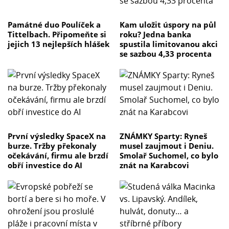
Památné duo Poulíček a
Kam uložit úspory na půl
Tittelbach. Připomeňte si
roku? Jedna banka
jejich 13 nejlepších hlášek
spustila limitovanou akci
se sazbou 4,33 procenta
První výsledky SpaceX na
ZNÁMKY Sparty: Ryneš
burze. Tržby překonaly
musel zaujmout i Deniu.
očekávání, firmu ale brzdí
Smolař Suchomel, co bylo
obří investice do AI
znát na Karabcovi