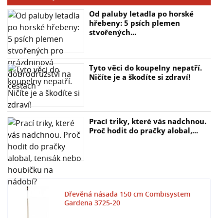
- Záruka: 25 let
- Kompatibilita: všechny nástroje z řady combisystem
Od paluby letadla po horské
- Číslo výrobku: 3725-20
hřebeny: 5 psích plemen
stvořených...
Tyto věci do koupelny nepatří.
Ničíte je a škodíte si zdraví!
Prací triky, které vás nadchnou.
Proč hodit do pračky alobal,...
Dřevěná násada 150 cm Combisystem
Gardena 3725-20