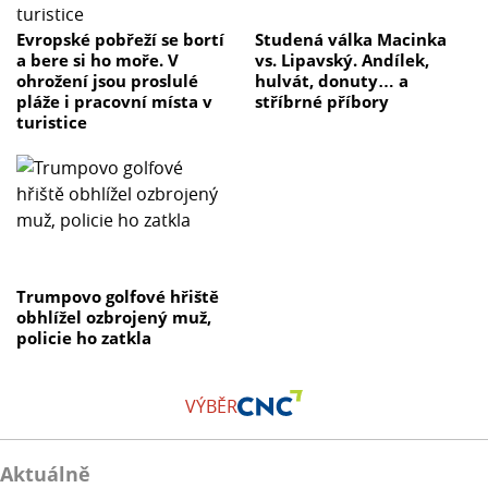
Evropské pobřeží se bortí
Studená válka Macinka
a bere si ho moře. V
vs. Lipavský. Andílek,
ohrožení jsou proslulé
hulvát, donuty… a
pláže i pracovní místa v
stříbrné příbory
turistice
Trumpovo golfové hřiště
obhlížel ozbrojený muž,
policie ho zatkla
VÝBĚR
Aktuálně