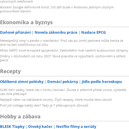
výkonných telefonech
Asistent Google definitivně končí. Od září bude v Androidu jediným chytrým
pomocníkem Gemini
Ekonomika a byznys
Daňové přiznání
Novela zákoníku práce
Nadace EPCG
Nebezpečný omyl s penězi v manželství: Proč vás po úmrtí partnera může banka ze
dne na den odstřihnout od účtu
Místo NATO nové evropské spojenectví. Zelenského rival nastínil budoucnost Ukrajiny
Změny v důchodech od roku 2027: Nová pravidla ve výpočtech, výchovném a sdílení
penzí
Recepty
Oblíbené zimní polévky
Domácí pekárny
Jídlo podle horoskopu
Svěží letní saláty, které vás v horku neunaví: Zkuste k zelenině přidat ovoce, výsledek
vás mile překvapí!
Nejlepší nálev na nakládané okurky: Čtyři recepty, které musíte letos zkusit!
Proč jíst cottage každý den? Tady je 7 překvapivých důvodů
Hobby a zábava
BLESK Tlapky
Divoký kačer
Netflix filmy a seriály