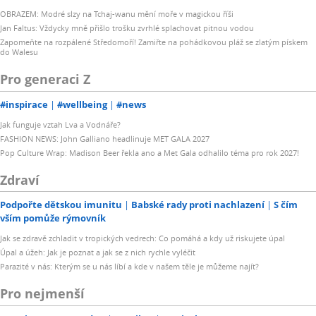
OBRAZEM: Modré slzy na Tchaj-wanu mění moře v magickou říši
Jan Faltus: Vždycky mně přišlo trošku zvrhlé splachovat pitnou vodou
Zapomeňte na rozpálené Středomoří! Zamiřte na pohádkovou pláž se zlatým pískem
do Walesu
Pro generaci Z
#inspirace
#wellbeing
#news
Jak funguje vztah Lva a Vodnáře?
FASHION NEWS: John Galliano headlinuje MET GALA 2027
Pop Culture Wrap: Madison Beer řekla ano a Met Gala odhalilo téma pro rok 2027!
Zdraví
Podpořte dětskou imunitu
Babské rady proti nachlazení
S čím
vším pomůže rýmovník
Jak se zdravě zchladit v tropických vedrech: Co pomáhá a kdy už riskujete úpal
Úpal a úžeh: Jak je poznat a jak se z nich rychle vyléčit
Parazité v nás: Kterým se u nás líbí a kde v našem těle je můžeme najít?
Pro nejmenší