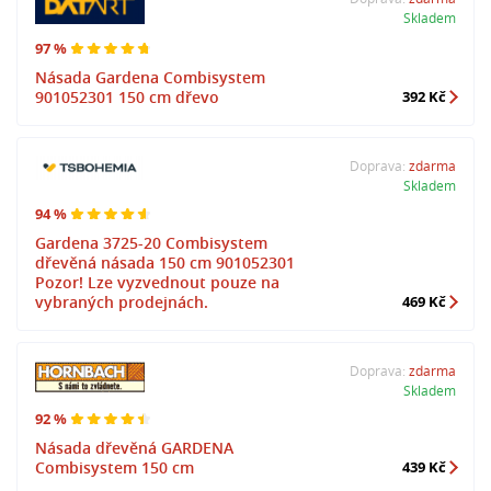
Skladem
97 %
Násada Gardena Combisystem
901052301 150 cm dřevo
392 Kč
Doprava:
zdarma
Skladem
94 %
Gardena 3725-20 Combisystem
dřevěná násada 150 cm 901052301
Pozor! Lze vyzvednout pouze na
vybraných prodejnách.
469 Kč
Doprava:
zdarma
Skladem
92 %
Násada dřevěná GARDENA
Combisystem 150 cm
439 Kč