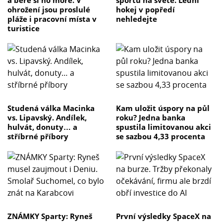
a bere si ho moře. V
sportů na světě. Lední
ohrožení jsou proslulé
hokej v popředí
pláže i pracovní místa v
nehledejte
turistice
Studená válka Macinka
Kam uložit úspory na půl
vs. Lipavský. Andílek,
roku? Jedna banka
hulvát, donuty… a
spustila limitovanou akci
stříbrné příbory
se sazbou 4,33 procenta
ZNÁMKY Sparty: Ryneš
První výsledky SpaceX na