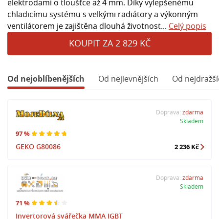
elektrodami o tloušťce až 4 mm. Díky vylepšenému
chladicímu systému s velkými radiátory a výkonným
ventilátorem je zajištěna dlouhá životnost...
Celý popis
KOUPIT ZA 2 829 KČ
Od nejoblíbenějších
Od nejlevnějších
Od nejdražší
Doprava:
zdarma
Skladem
97 %
GEKO G80086
2 236 Kč
Doprava:
zdarma
Skladem
71 %
Invertorová svářečka MMA IGBT