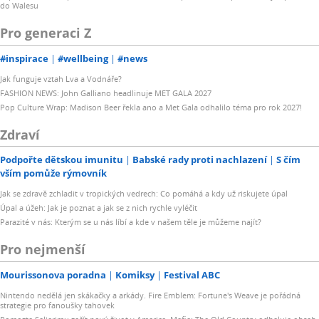
do Walesu
Pro generaci Z
#inspirace
#wellbeing
#news
Jak funguje vztah Lva a Vodnáře?
FASHION NEWS: John Galliano headlinuje MET GALA 2027
Pop Culture Wrap: Madison Beer řekla ano a Met Gala odhalilo téma pro rok 2027!
Zdraví
Podpořte dětskou imunitu
Babské rady proti nachlazení
S čím
vším pomůže rýmovník
Jak se zdravě zchladit v tropických vedrech: Co pomáhá a kdy už riskujete úpal
Úpal a úžeh: Jak je poznat a jak se z nich rychle vyléčit
Parazité v nás: Kterým se u nás líbí a kde v našem těle je můžeme najít?
Pro nejmenší
Mourissonova poradna
Komiksy
Festival ABC
Nintendo nedělá jen skákačky a arkády. Fire Emblem: Fortune's Weave je pořádná
strategie pro fanoušky tahovek