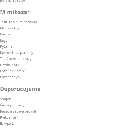
Jak vybrat auto?
Mimibazar
Testujte s Mimibazarem
Monster High
Barbie
Lego
Pyžama
Kosmetika a parfémy
Teplákové soupravy
Dětské boty
Ložní povlečení
Bazar nábytku
Doporučujeme
Starjob
České podcasty
Rádio a zábava pro děti
Frekvence 1
Evropa 2