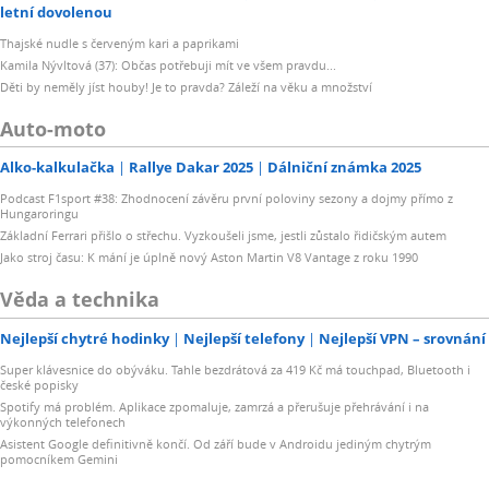
letní dovolenou
Thajské nudle s červeným kari a paprikami
Kamila Nývltová (37): Občas potřebuji mít ve všem pravdu...
Děti by neměly jíst houby! Je to pravda? Záleží na věku a množství
Auto-moto
Alko-kalkulačka
Rallye Dakar 2025
Dálniční známka 2025
Podcast F1sport #38: Zhodnocení závěru první poloviny sezony a dojmy přímo z
Hungaroringu
Základní Ferrari přišlo o střechu. Vyzkoušeli jsme, jestli zůstalo řidičským autem
Jako stroj času: K mání je úplně nový Aston Martin V8 Vantage z roku 1990
Věda a technika
Nejlepší chytré hodinky
Nejlepší telefony
Nejlepší VPN – srovnání
Super klávesnice do obýváku. Tahle bezdrátová za 419 Kč má touchpad, Bluetooth i
české popisky
Spotify má problém. Aplikace zpomaluje, zamrzá a přerušuje přehrávání i na
výkonných telefonech
Asistent Google definitivně končí. Od září bude v Androidu jediným chytrým
pomocníkem Gemini