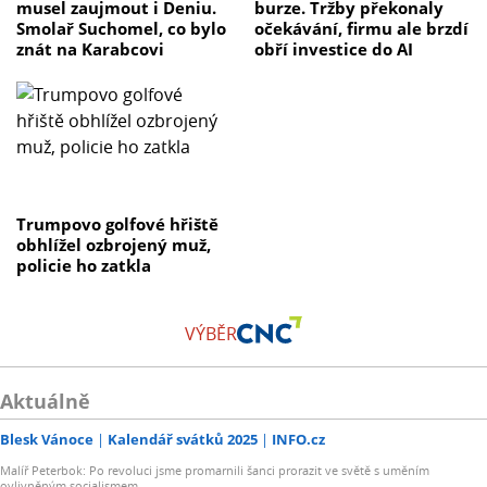
musel zaujmout i Deniu.
burze. Tržby překonaly
Smolař Suchomel, co bylo
očekávání, firmu ale brzdí
znát na Karabcovi
obří investice do AI
Trumpovo golfové hřiště
obhlížel ozbrojený muž,
policie ho zatkla
VÝBĚR
Aktuálně
Blesk Vánoce
Kalendář svátků 2025
INFO.cz
Malíř Peterbok: Po revoluci jsme promarnili šanci prorazit ve světě s uměním
ovlivněným socialismem