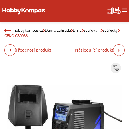
hobbykompas.cz
Dům a zahrada
Dílna
Svařování
Svářečky
GEKO G80086
Předchozí produkt
Následující produkt