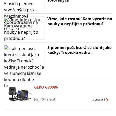
- Chlazení: ventilátorové
- Třída ochrany: IP21S
- Třída izolace: H
Víme, kde rostou! Kam vyrazit na
houby a nepřijít s prázdnou?
5 plemen psů, která se sluní jako
kočky: Tropická vedra...
GEKO G80086
Nejnižší cena!
2 236 Kč