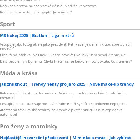
Nečekaná hrozba na chorvatské dálnici! Medvěd ve vozovce
Rodina pátrá po tátovi v Egyptě: Jirka umřel?!
Sport
MS hokej 2025
Biatlon
Liga mistrů
Vstupuje jako fotograf, ne jako prezident. Petr Pavel je členem Klubu sportovních
novinářů
Přehlížený Jašek válí ve Finsku, Česko nevolá: Dva roky jsem nebyl v repre, ale…
Další problémy v Dynamu. Chybí hráči, ruší se béčko a hrozí pokuta. Co s trenéry?
Móda a krása
Jak zhubnout
Trendy nehty pro jaro 2025
Nové make-up trendy
Kalousek v Epicentru o důchodech: Babišova populistická nekázeň …ale nic jim
nevrátím!
Cestující, pozor! Tramvaje mezi náměstím Bratří Synků a Spořilovem nepojedou
Atentát na šéfa uralské továrny na drony: V Jekatěrinburgu s ním explodoval
automobil
Pro ženy a maminky
Nejčastější novoroční předsevzetí
Miminko a mráz
Jak vybírat