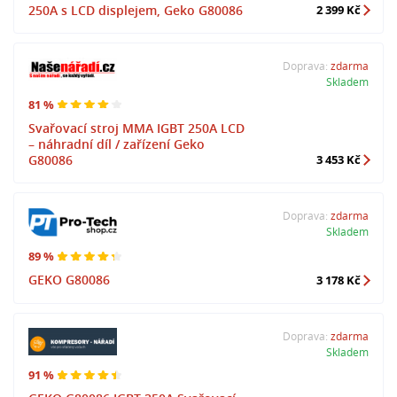
250A s LCD displejem, Geko G80086
2 399 Kč
Doprava:
zdarma
Skladem
81 %
Svařovací stroj MMA IGBT 250A LCD
– náhradní díl / zařízení Geko
G80086
3 453 Kč
Doprava:
zdarma
Skladem
89 %
GEKO G80086
3 178 Kč
Doprava:
zdarma
Skladem
91 %