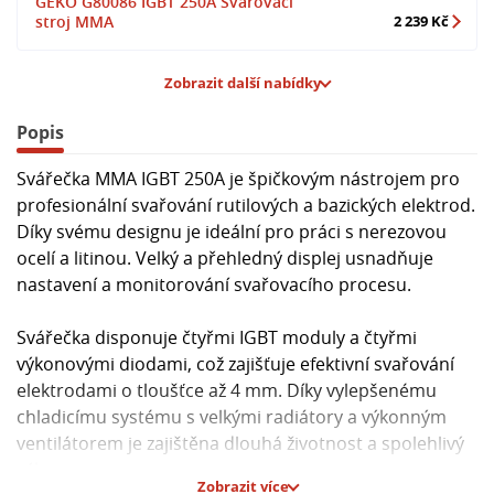
GEKO G80086 IGBT 250A Svařovací
stroj MMA
2 239 Kč
Zobrazit další nabídky
Popis
Svářečka MMA IGBT 250A je špičkovým nástrojem pro
profesionální svařování rutilových a bazických elektrod.
Díky svému designu je ideální pro práci s nerezovou
ocelí a litinou. Velký a přehledný displej usnadňuje
nastavení a monitorování svařovacího procesu.
Svářečka disponuje čtyřmi IGBT moduly a čtyřmi
výkonovými diodami, což zajišťuje efektivní svařování
elektrodami o tloušťce až 4 mm. Díky vylepšenému
chladicímu systému s velkými radiátory a výkonným
ventilátorem je zajištěna dlouhá životnost a spolehlivý
výkon.
Zobrazit více