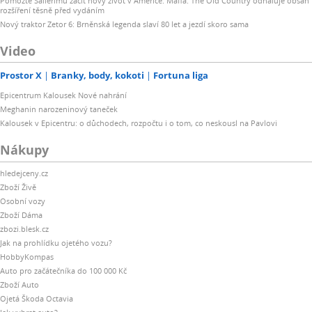
Pomozte Salierimu začít nový život v Americe. Mafia: The Old Country odhaluje obsah
rozšíření těsně před vydáním
Nový traktor Zetor 6: Brněnská legenda slaví 80 let a jezdí skoro sama
Video
Prostor X
Branky, body, kokoti
Fortuna liga
Epicentrum Kalousek Nové nahrání
Meghanin narozeninový taneček
Kalousek v Epicentru: o důchodech, rozpočtu i o tom, co neskousl na Pavlovi
Nákupy
hledejceny.cz
Zboží Živě
Osobní vozy
Zboží Dáma
zbozi.blesk.cz
Jak na prohlídku ojetého vozu?
HobbyKompas
Auto pro začátečníka do 100 000 Kč
Zboží Auto
Ojetá Škoda Octavia