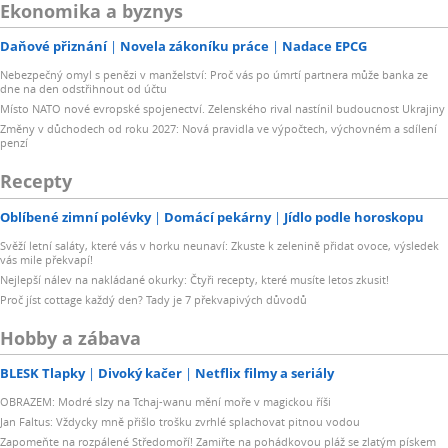
Ekonomika a byznys
Daňové přiznání
Novela zákoníku práce
Nadace EPCG
Nebezpečný omyl s penězi v manželství: Proč vás po úmrtí partnera může banka ze
dne na den odstřihnout od účtu
Místo NATO nové evropské spojenectví. Zelenského rival nastínil budoucnost Ukrajiny
Změny v důchodech od roku 2027: Nová pravidla ve výpočtech, výchovném a sdílení
penzí
Recepty
Oblíbené zimní polévky
Domácí pekárny
Jídlo podle horoskopu
Svěží letní saláty, které vás v horku neunaví: Zkuste k zelenině přidat ovoce, výsledek
vás mile překvapí!
Nejlepší nálev na nakládané okurky: Čtyři recepty, které musíte letos zkusit!
Proč jíst cottage každý den? Tady je 7 překvapivých důvodů
Hobby a zábava
BLESK Tlapky
Divoký kačer
Netflix filmy a seriály
OBRAZEM: Modré slzy na Tchaj-wanu mění moře v magickou říši
Jan Faltus: Vždycky mně přišlo trošku zvrhlé splachovat pitnou vodou
Zapomeňte na rozpálené Středomoří! Zamiřte na pohádkovou pláž se zlatým pískem