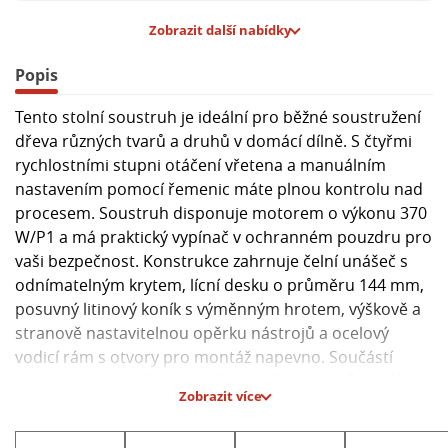
Zobrazit další nabídky
Popis
Tento stolní soustruh je ideální pro běžné soustružení
dřeva různých tvarů a druhů v domácí dílně. S čtyřmi
rychlostními stupni otáčení vřetena a manuálním
nastavením pomocí řemenic máte plnou kontrolu nad
procesem. Soustruh disponuje motorem o výkonu 370
W/P1 a má praktický vypínač v ochranném pouzdru pro
vaši bezpečnost. Konstrukce zahrnuje čelní unášeč s
odnímatelným krytem, lícní desku o průměru 144 mm,
posuvný litinový koník s výměnným hrotem, výškově a
stranově nastavitelnou opěrku nástrojů a ocelový
vodicí rám s otvory pro montáž napevno. Součástí
balení jsou také tři soustružnická dláta pro různé úkoly.
Zobrazit více
**Hlavní parametry:**