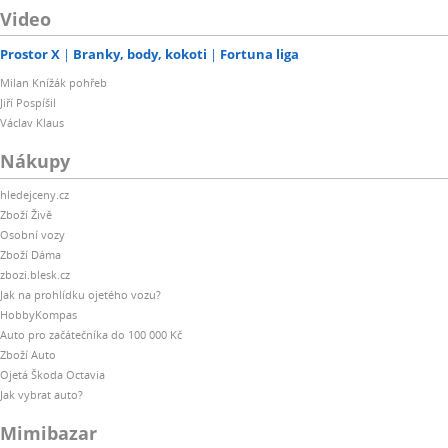
Video
Prostor X
Branky, body, kokoti
Fortuna liga
Milan Knížák pohřeb
Jiří Pospíšil
Václav Klaus
Nákupy
hledejceny.cz
Zboží Živě
Osobní vozy
Zboží Dáma
zbozi.blesk.cz
Jak na prohlídku ojetého vozu?
HobbyKompas
Auto pro začátečníka do 100 000 Kč
Zboží Auto
Ojetá Škoda Octavia
Jak vybrat auto?
Mimibazar