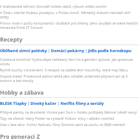
V bratislavské rafinerii Slovnaft hořela nádrž, výbuch otřásl okolím
V Česku otevřel třicátou prodejnu, v Polsku končí. Německý diskont nezvládl obří
ztráty
Finvox roste v počtu konzultantů i službách pro klienty. Jeho součástí se stává tradiční
moravská firma ST Consult
Recepty
Oblíbené zimní polévky
Domácí pekárny
Jídlo podle horoskopu
Cuketová zmrzlina? Vyzkoušejte nečekaný letní hit a geniální způsob, jak zpracovat
úrodu
Rychlé buchty s broskvemi: 5 receptů na sladké letní moučníky, které mají šťávu
Oopsie bread: Proteinové pečivo lehké jako obláček zvládnete připravit jen ze 3
surovin a bez mouky
Hobby a zábava
BLESK Tlapky
Divoký kačer
Netflix filmy a seriály
Přibývá paniky na dovolené: Vnuka paní Soni v hotelu poštípaly štěnice! Lékaři varují
Tipy na víkend: Harry Potter na výstavě! Folklor, bitvy i setkání vodníků
Sraz v šest ráno. Vrchol festivalu Tóny Dolomit zazní za úsvitu ve 3000 metrech
Pro generaci Z