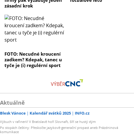
firmy pak vyžaduje jeden
fotbalové léto
zásadní krok
FOTO: Necudné kroucení
zadkem? Kdepak, tanec u
tyče je (i) regulérní sport
VÝBĚR
Aktuálně
Blesk Vánoce
Kalendář svátků 2025
INFO.cz
Výbuch v rafinerii! V Bratislavě hoří Slovnaft, šíří se hustý dým
Po stopách češtiny: Přeskočte jazykově-generační propast aneb Prázdninová
komunikace