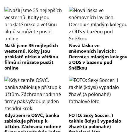
Našli jsme 35 nejlepších
Nová láska ve
westernů. Kolty jsou
sněmovních lavicích:
proklatě nízko a většinu
Decroix s mladým kolegou
filmů si můžete pustit
z ODS v bazénu pod
online
Sněžkou
Když zemře OSVČ, banka
FOTO: Sexy Soccer. I
zablokuje přístup k
takhle (kdysi) vypadalo
účtům. Záchrana rodinné
žhavé (a polonahé)