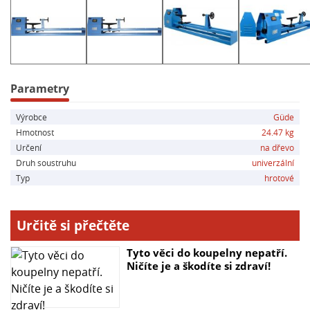
- Přípojka: 230 V~50 Hz
- Volnoběžné otáčky: 2.500 ot./min
- Točná délka: 1.000 mm
- Hmotnost (brutto): 24,47 kg
- Výkon motoru: 370 W/P1
- Otáčky vřetena: 850 - 2.510 ot./min
Parametry
- Točný průměr: 320 mm
Výrobce
Güde
Hmotnost
24.47 kg
Určení
na dřevo
Druh soustruhu
univerzální
Typ
hrotové
Určitě si přečtěte
Tyto věci do koupelny nepatří.
Ničíte je a škodíte si zdraví!