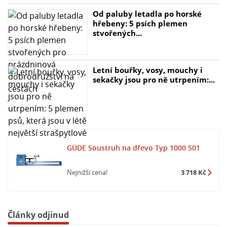
Od paluby letadla po horské
hřebeny: 5 psích plemen
stvořených...
Letní bouřky, vosy, mouchy i
sekačky jsou pro ně utrpením:...
GÜDE Soustruh na dřevo Typ 1000 501
Nejnižší cena!
3 718 Kč
Články odjinud