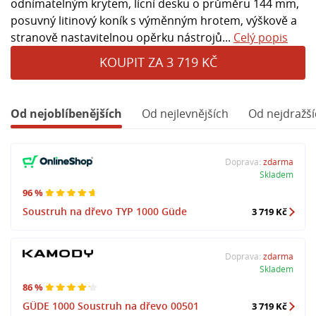
odnímatelným krytem, lícní desku o průměru 144 mm,
posuvný litinový koník s výměnným hrotem, výškově a
stranově nastavitelnou opěrku nástrojů...
Celý popis
KOUPIT ZA 3 719 KČ
Od nejoblíbenějších
Od nejlevnějších
Od nejdražší
Doprava:
zdarma
Skladem
96 %
Soustruh na dřevo TYP 1000 Güde
3 719 Kč
Doprava:
zdarma
Skladem
86 %
GÜDE 1000 Soustruh na dřevo 00501
3 719 Kč