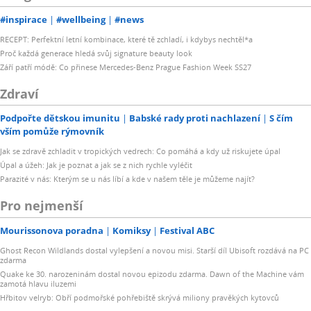
#inspirace
#wellbeing
#news
RECEPT: Perfektní letní kombinace, které tě zchladí, i kdybys nechtěl*a
Proč každá generace hledá svůj signature beauty look
Září patří módě: Co přinese Mercedes-Benz Prague Fashion Week SS27
Zdraví
Podpořte dětskou imunitu
Babské rady proti nachlazení
S čím
vším pomůže rýmovník
Jak se zdravě zchladit v tropických vedrech: Co pomáhá a kdy už riskujete úpal
Úpal a úžeh: Jak je poznat a jak se z nich rychle vyléčit
Parazité v nás: Kterým se u nás líbí a kde v našem těle je můžeme najít?
Pro nejmenší
Mourissonova poradna
Komiksy
Festival ABC
Ghost Recon Wildlands dostal vylepšení a novou misi. Starší díl Ubisoft rozdává na PC
zdarma
Quake ke 30. narozeninám dostal novou epizodu zdarma. Dawn of the Machine vám
zamotá hlavu iluzemi
Hřbitov velryb: Obří podmořské pohřebiště skrývá miliony pravěkých kytovců