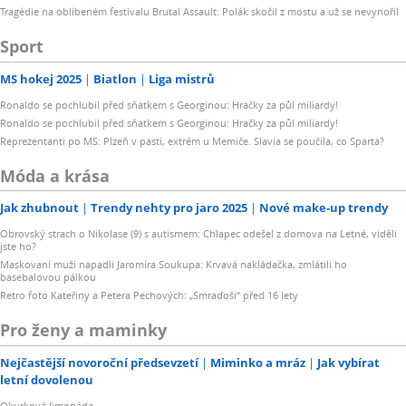
Tragédie na oblíbeném festivalu Brutal Assault: Polák skočil z mostu a už se nevynořil
Sport
MS hokej 2025
Biatlon
Liga mistrů
Ronaldo se pochlubil před sňatkem s Georginou: Hračky za půl miliardy!
Ronaldo se pochlubil před sňatkem s Georginou: Hračky za půl miliardy!
Reprezentanti po MS: Plzeň v pasti, extrém u Memiče. Slavia se poučila, co Sparta?
Móda a krása
Jak zhubnout
Trendy nehty pro jaro 2025
Nové make-up trendy
Obrovský strach o Nikolase (9) s autismem: Chlapec odešel z domova na Letné, viděli
jste ho?
Maskovaní muži napadli Jaromíra Soukupa: Krvavá nakládačka, zmlátili ho
basebalovou pálkou
Retro foto Kateřiny a Petera Pechových: „Smraďoši“ před 16 lety
Pro ženy a maminky
Nejčastější novoroční předsevzetí
Miminko a mráz
Jak vybírat
letní dovolenou
Okurková limonáda