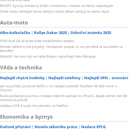
RECEPT: Kynutý švestkový koláč s drobenkou. Klasika, se kterou zabodujete
Tohle nikdy neříkejte! Slova, kterými rodiče dětem ubližují ze všeho nejvíc
Auto-moto
Alko-kalkulačka
Rallye Dakar 2025
Dálniční známka 2025
Příští Audi Q8 se bude držet osvědčeného receptu
Domácí zázemí a jiné projekty. Verstappen popsal, co mu pomáhá se soustředit na
závodění
MotoGP: Na úvod byl ve Velké Británii nejrychlejší Alex Márquez
Věda a technika
Nejlepší chytré hodinky
Nejlepší telefony
Nejlepší VPN – srovnání
Jak na počítači používat Netflix v co nejlepší podobě? Rozlišení 4K běží nově i v
Chromu
Rusko požaduje povinnou instalaci státních aplikací do iPhonů. Apple odmítl, teď čelí
miliardové pokutě
Ukázka z GTA 6 bude mít premiéru na Netflixu
Ekonomika a byznys
Daňové přiznání
Novela zákoníku práce
Nadace EPCG