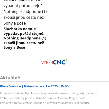
Sluchátka nemusí
vypadat pořád stejně.
Nothing Headphone (1)
zkouší jinou cestu než
Sony a Bose
VÝBĚR
Aktuálně
Blesk Vánoce
Kalendář svátků 2025
INFO.cz
Ruské černé vdovy: Rychle se vdávají za vojáky, inkasují dávky, když padnou!
Prahou jde duhový průvod: Tisíce lidí v ulicích! Vrcholí Prague Pride
Cestovní horečka šlechty: Chuďas z Klatovska otrokářem v Jižní Americe