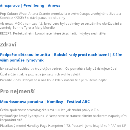
#inspirace
#wellbeing
#news
Pop Culture Wrap: Ariana Grande promluvila o svém ústupu z veřejného života a
Sophia z KATSEYE si dává pauzu od skupiny
Alt news: MGK v tom zas lítá, Jared Leto byl obviněný ze sexuálního obtěžování a
zemřely Bonnie Tyler a Mary Morello
RECEPT: Perfektní letní kombinace, které tě zchladí, i kdybys nechtěl*a
Zdraví
Podpořte dětskou imunitu
Babské rady proti nachlazení
S čím
vším pomůže rýmovník
Jak se zdravě zchladit v tropických vedrech: Co pomáhá a kdy už riskujete úpal
Úpal a úžeh: Jak je poznat a jak se z nich rychle vyléčit
Parazité v nás: Kterým se u nás líbí a kde v našem těle je můžeme najít?
Pro nejmenší
Mourissonova poradna
Komiksy
Festival ABC
Česká společnost ornitologická slaví 100 let: Jak chrání ptáky v ČR?
Vyzkoušejte český kyberpunk. V Netspectre se stanete elitním hackerem napadajícím
korporátní sítě
Plastikový model Handley Page Hampden 1:72: Postavili jsme létající kufr RAF od KP