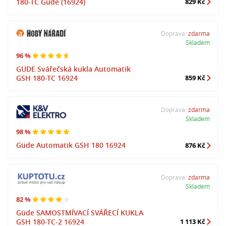
180-TC Güde (16924)
829 Kč
Doprava:
zdarma
Skladem
96 %
GÜDE Svářečská kukla Automatik
GSH 180-TC 16924
859 Kč
Doprava:
zdarma
Skladem
98 %
Güde Automatik GSH 180 16924
876 Kč
Doprava:
zdarma
Skladem
82 %
Güde SAMOSTMÍVACÍ SVÁŘECÍ KUKLA
GSH 180-TC-2 16924
1 113 Kč