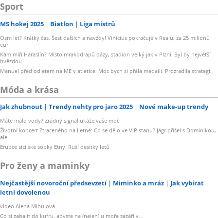
Sport
MS hokej 2025
Biatlon
Liga mistrů
Osm let? Krátký čas. Šest dalších a navždy! Vinícius pokračuje v Realu, za 25 milionů
eur
Kam míří Haraslín? Místo mrakodrapů oázy, stadion velký jak v Plzni. Byl by největší
hvězdou
Manuel před odletem na ME v atletice: Moc bych si přála medaili. Prozradila strategii
Móda a krása
Jak zhubnout
Trendy nehty pro jaro 2025
Nové make-up trendy
Máte málo vody? Zrádný signál ukáže vaše moč
Životní koncert Ztraceného na Letné: Co se dělo ve VIP stanu? Jágr přišel s Dominikou,
ale...
Erupce sicilské sopky Etny: Ruší desítky letů
Pro ženy a maminky
Nejčastější novoroční předsevzetí
Miminko a mráz
Jak vybírat
letní dovolenou
video Alena Mihulová
Co si zabalit do kufru, abyste na (nejen) u moře zazářily...