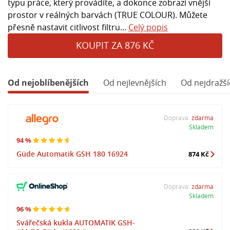
typu práce, který provádíte, a dokonce zobrazí vnější
prostor v reálných barvách (TRUE COLOUR). Můžete
přesně nastavit citlivost filtru...
Celý popis
KOUPIT ZA 876 KČ
Od nejoblíbenějších
Od nejlevnějších
Od nejdražší
Doprava:
zdarma
Skladem
94 %
Güde Automatik GSH 180 16924
874 Kč
Doprava:
zdarma
Skladem
96 %
Svářečská kukla AUTOMATIK GSH-