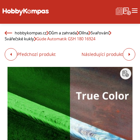
hobbykompas.cz
Dům a zahrada
Dílna
Svařování
Svářečské kukly
Güde Automatik GSH 180 16924
Předchozí produkt
Následující produkt