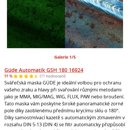
Galerie 1/5
Güde Automatik GSH 180 16924
91 %
(11 hodnocení)
Svářečská maska GÜDE je ideální volbou pro ochranu
vašeho zraku a hlavy při svařování různými metodami
jako je MMA, MIG/MAG, WIG, FLUX, PAW nebo broušení.
Tato maska vám poskytne široké panoramatické zorné
pole díky zaoblenému přednímu krycímu sklu o 180°.
Díky samostmívací kazetě s automatickým ztmavením v
rozsahu DIN 5-13 (DIN 4) se filtr automaticky přizpůsobí