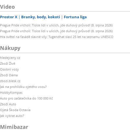
Video
Prostor X
Branky, body, kokoti
Fortuna liga
Prague Pride vrcholí: Tisíce lidí v ulicích, jde duhový průvod! (8. srpna 2026)
Prague Pride vrcholí: Tisíce lidí v ulicích, jde duhový průvod! (8. srpna 2026)
Hra světel na fasádě slavné vily: Tugendhat slaví 25 let na seznamu UNESCO
Nákupy
hledejceny.cz
Zboží Živě
Osobní vozy
Zboží Dáma
zbozi.blesk.cz
Jak na prohlídku ojetého vozu?
HobbyKompas
Auto pro začátečníka do 100 000 Kč
Zboží Auto
Ojetá Škoda Octavia
Jak vybrat auto?
Mimibazar