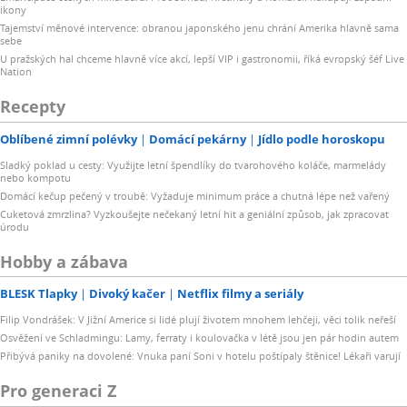
ikony
Tajemství měnové intervence: obranou japonského jenu chrání Amerika hlavně sama
sebe
U pražských hal chceme hlavně více akcí, lepší VIP i gastronomii, říká evropský šéf Live
Nation
Recepty
Oblíbené zimní polévky
Domácí pekárny
Jídlo podle horoskopu
Sladký poklad u cesty: Využijte letní špendlíky do tvarohového koláče, marmelády
nebo kompotu
Domácí kečup pečený v troubě: Vyžaduje minimum práce a chutná lépe než vařený
Cuketová zmrzlina? Vyzkoušejte nečekaný letní hit a geniální způsob, jak zpracovat
úrodu
Hobby a zábava
BLESK Tlapky
Divoký kačer
Netflix filmy a seriály
Filip Vondrášek: V Jižní Americe si lidé plují životem mnohem lehčeji, věci tolik neřeší
Osvěžení ve Schladmingu: Lamy, ferraty i koulovačka v létě jsou jen pár hodin autem
Přibývá paniky na dovolené: Vnuka paní Soni v hotelu poštípaly štěnice! Lékaři varují
Pro generaci Z