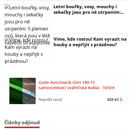
Letní bouřky, vosy, mouchy i
sekačky jsou pro ně utrpením:...
Víme, kde rostou! Kam vyrazit na
houby a nepřijít s prázdnou?
Güde Automatik GSH 180-TC
samostmívací svářečská kukla - 16924
Nejnižší cena!
825 Kč
Články odjinud