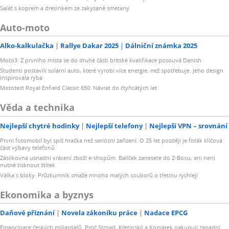
Salát s koprem a dresinkem ze zakysané smetany
Auto-moto
Alko-kalkulačka
Rallye Dakar 2025
Dálniční známka 2025
Moto3: Z prvního místa se do druhé části britské kvalifikace posouvá Danish
Studenti postavili solární auto, které vyrobí více energie, než spotřebuje. Jeho design
inspirovala ryba
Mototest Royal Enfield Classic 650: Návrat do čtyřicátých let
Věda a technika
Nejlepší chytré hodinky
Nejlepší telefony
Nejlepší VPN – srovnání
První fotomobil byl spíš hračka než seriózní zařízení. O 25 let později je foťák klíčová
část výbavy telefonů
Zásilkovna usnadní vrácení zboží e-shopům. Balíček zanesete do Z-Boxu, ani není
nutné tisknout štítek
Válka s bloky. Průzkumník smaže mnoho malých souborů o třetinu rychleji
Ekonomika a byznys
Daňové přiznání
Novela zákoníku práce
Nadace EPCG
Emancipace českých miliardářů. Proč Strnad, Křetínský a Komárek nakupují západní