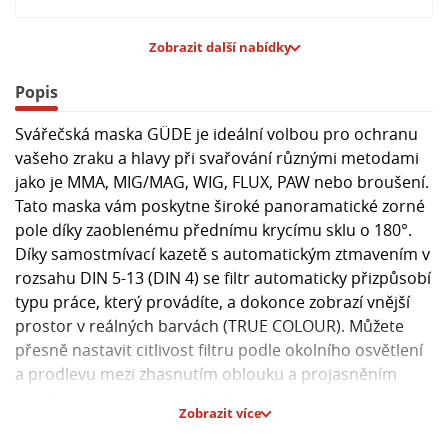
Zobrazit další nabídky
Popis
Svářečská maska GÜDE je ideální volbou pro ochranu
vašeho zraku a hlavy při svařování různými metodami
jako je MMA, MIG/MAG, WIG, FLUX, PAW nebo broušení.
Tato maska vám poskytne široké panoramatické zorné
pole díky zaoblenému přednímu krycímu sklu o 180°.
Díky samostmívací kazetě s automatickým ztmavením v
rozsahu DIN 5-13 (DIN 4) se filtr automaticky přizpůsobí
typu práce, který provádíte, a dokonce zobrazí vnější
prostor v reálných barvách (TRUE COLOUR). Můžete
přesně nastavit citlivost filtru podle okolního osvětlení
a prodlevu mezi zhasnutím oblouku a projasněním
zorníku. Maska je vybavena čirým polykarbonátovým
Zobrazit více
štítem a odolným plastovým skeletem, splňuje
bezpečnostní požadavky dle normy ČSN EN 175 a ČSN