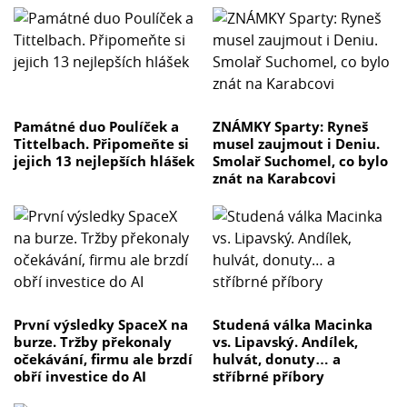
Památné duo Poulíček a
ZNÁMKY Sparty: Ryneš
Tittelbach. Připomeňte si
musel zaujmout i Deniu.
jejich 13 nejlepších hlášek
Smolař Suchomel, co bylo
znát na Karabcovi
První výsledky SpaceX na
Studená válka Macinka
burze. Tržby překonaly
vs. Lipavský. Andílek,
očekávání, firmu ale brzdí
hulvát, donuty… a
obří investice do AI
stříbrné příbory