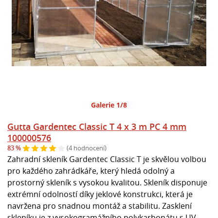
Galerie 1/8
Gutta Gardentec Classic T 4 x 3 m PC 4 mm
100000576
83 %
(4 hodnocení)
Zahradní skleník Gardentec Classic T je skvělou volbou
pro každého zahrádkáře, který hledá odolný a
prostorný skleník s vysokou kvalitou. Skleník disponuje
extrémní odolností díky jeklové konstrukci, která je
navržena pro snadnou montáž a stabilitu. Zasklení
skleníku je z vysokogramážního polykarbonátu s UV