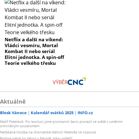
Netflix a další na víkend:
Vládci vesmíru, Mortal
Kombat II nebo seriál
Elitní jednotka. A spin-off
Teorie velkého třesku
VÝBĚR
Aktuálně
Blesk Vánoce
Kalendář svátků 2025
INFO.cz
Malíř Peterbok: Po revoluci jsme promarnili šanci prorazit ve světě s uměním
ovlivněným socialismem
Nečekaná hrozba na chorvatské dálnici! Medvěd ve vozovce
Rodina pátrá po tátovi v Egyptě: Jirka umřel?!