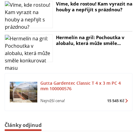
Víme, kde rostou! Kam vyrazit na
houby a nepřijít s prázdnou?
Hermelín na gril: Pochoutka v
alobalu, která může směle...
Gutta Gardentec Classic T 4 x 3 m PC 4
mm 100000576
Nejnižší cena!
15 545 Kč
Články odjinud