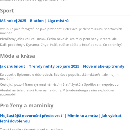
Sport
MS hokej 2025
Biatlon
Liga mistrů
Vstupuje jako fotograf, ne jako prezident. Petr Pavel je členem Klubu sportovních
novinářů
Přehlížený Jašek válí ve Finsku, Česko nevolá: Dva roky jsem nebyl v repre, ale…
Další problémy v Dynamu. Chybí hráči, ruší se béčko a hrozí pokuta. Co s trenéry?
Móda a krása
Jak zhubnout
Trendy nehty pro jaro 2025
Nové make-up trendy
Kalousek v Epicentru o důchodech: Babišova populistická nekázeň …ale nic jim
nevrátím!
Cestující, pozor! Tramvaje mezi náměstím Bratří Synků a Spořilovem nepojedou
Atentát na šéfa uralské továrny na drony: V Jekatěrinburgu s ním explodoval
automobil
Pro ženy a maminky
Nejčastější novoroční předsevzetí
Miminko a mráz
Jak vybírat
letní dovolenou
Thajské nudle s červeným kari a paprikami