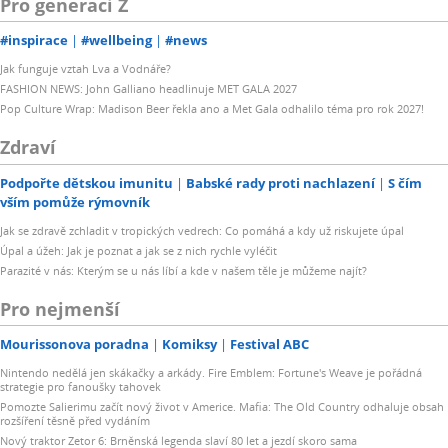
Pro generaci Z
#inspirace
#wellbeing
#news
Jak funguje vztah Lva a Vodnáře?
FASHION NEWS: John Galliano headlinuje MET GALA 2027
Pop Culture Wrap: Madison Beer řekla ano a Met Gala odhalilo téma pro rok 2027!
Zdraví
Podpořte dětskou imunitu
Babské rady proti nachlazení
S čím
vším pomůže rýmovník
Jak se zdravě zchladit v tropických vedrech: Co pomáhá a kdy už riskujete úpal
Úpal a úžeh: Jak je poznat a jak se z nich rychle vyléčit
Parazité v nás: Kterým se u nás líbí a kde v našem těle je můžeme najít?
Pro nejmenší
Mourissonova poradna
Komiksy
Festival ABC
Nintendo nedělá jen skákačky a arkády. Fire Emblem: Fortune's Weave je pořádná
strategie pro fanoušky tahovek
Pomozte Salierimu začít nový život v Americe. Mafia: The Old Country odhaluje obsah
rozšíření těsně před vydáním
Nový traktor Zetor 6: Brněnská legenda slaví 80 let a jezdí skoro sama