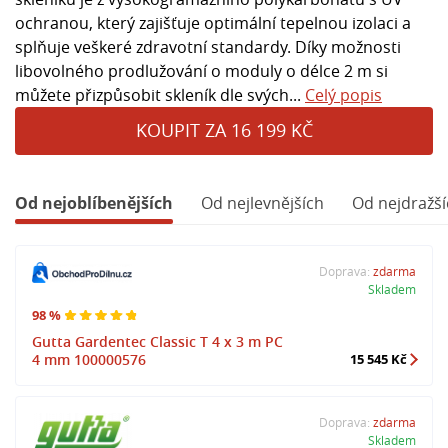
ochranou, který zajišťuje optimální tepelnou izolaci a
splňuje veškeré zdravotní standardy. Díky možnosti
libovolného prodlužování o moduly o délce 2 m si
můžete přizpůsobit skleník dle svých...
Celý popis
KOUPIT ZA 16 199 KČ
Od nejoblíbenějších
Od nejlevnějších
Od nejdražší
Doprava:
zdarma
Skladem
98 %
Gutta Gardentec Classic T 4 x 3 m PC
4 mm 100000576
15 545 Kč
Doprava:
zdarma
Skladem