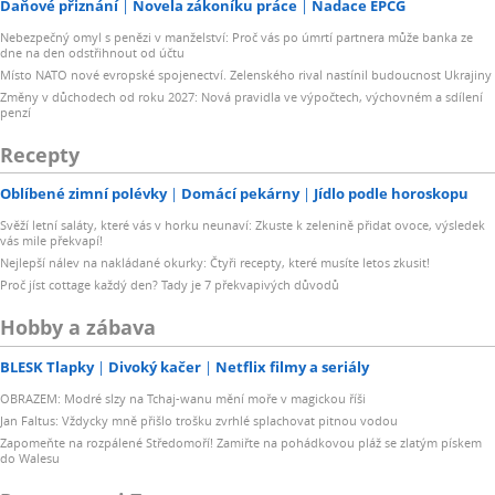
Daňové přiznání
Novela zákoníku práce
Nadace EPCG
Nebezpečný omyl s penězi v manželství: Proč vás po úmrtí partnera může banka ze
dne na den odstřihnout od účtu
Místo NATO nové evropské spojenectví. Zelenského rival nastínil budoucnost Ukrajiny
Změny v důchodech od roku 2027: Nová pravidla ve výpočtech, výchovném a sdílení
penzí
Recepty
Oblíbené zimní polévky
Domácí pekárny
Jídlo podle horoskopu
Svěží letní saláty, které vás v horku neunaví: Zkuste k zelenině přidat ovoce, výsledek
vás mile překvapí!
Nejlepší nálev na nakládané okurky: Čtyři recepty, které musíte letos zkusit!
Proč jíst cottage každý den? Tady je 7 překvapivých důvodů
Hobby a zábava
BLESK Tlapky
Divoký kačer
Netflix filmy a seriály
OBRAZEM: Modré slzy na Tchaj-wanu mění moře v magickou říši
Jan Faltus: Vždycky mně přišlo trošku zvrhlé splachovat pitnou vodou
Zapomeňte na rozpálené Středomoří! Zamiřte na pohádkovou pláž se zlatým pískem
do Walesu