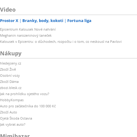
Video
Prostor X
Branky, body, kokoti
Fortuna liga
Epicentrum Kalousek Nové nahrání
Meghanin narozeninový taneček
Kalousek v Epicentru: o důchodech, rozpočtu i o tom, co neskousl na Pavlovi
Nákupy
hledejceny.cz
Zboží Živě
Osobní vozy
Zboží Dáma
zbozi.blesk.cz
Jak na prohlídku ojetého vozu?
HobbyKompas
Auto pro začátečníka do 100 000 Kč
Zboží Auto
Ojetá Škoda Octavia
Jak vybrat auto?
Mimibazar