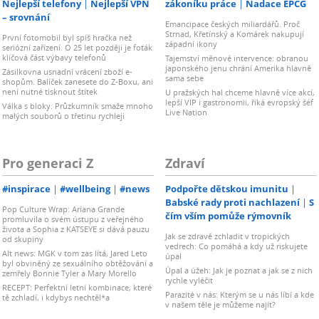
Nejlepší telefony
Nejlepší VPN
zákoníku práce
Nadace EPCG
– srovnání
Emancipace českých miliardářů. Proč
Strnad, Křetínský a Komárek nakupují
První fotomobil byl spíš hračka než
západní ikony
seriózní zařízení. O 25 let později je foťák
klíčová část výbavy telefonů
Tajemství měnové intervence: obranou
japonského jenu chrání Amerika hlavně
Zásilkovna usnadní vrácení zboží e-
sama sebe
shopům. Balíček zanesete do Z-Boxu, ani
není nutné tisknout štítek
U pražských hal chceme hlavně více akcí,
lepší VIP i gastronomii, říká evropský šéf
Válka s bloky. Průzkumník smaže mnoho
Live Nation
malých souborů o třetinu rychleji
Pro generaci Z
Zdraví
#inspirace
#wellbeing
#news
Podpořte dětskou imunitu
Babské rady proti nachlazení
S
Pop Culture Wrap: Ariana Grande
čím vším pomůže rýmovník
promluvila o svém ústupu z veřejného
života a Sophia z KATSEYE si dává pauzu
Jak se zdravě zchladit v tropických
od skupiny
vedrech: Co pomáhá a kdy už riskujete
Alt news: MGK v tom zas lítá, Jared Leto
úpal
byl obviněný ze sexuálního obtěžování a
Úpal a úžeh: Jak je poznat a jak se z nich
zemřely Bonnie Tyler a Mary Morello
rychle vyléčit
RECEPT: Perfektní letní kombinace, které
Parazité v nás: Kterým se u nás líbí a kde
tě zchladí, i kdybys nechtěl*a
v našem těle je můžeme najít?