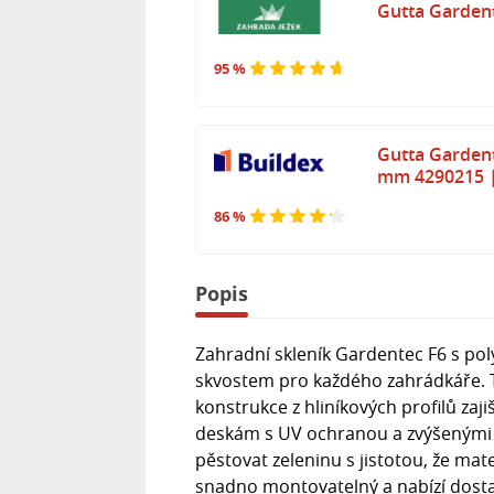
Gutta Gardent
95 %
Gutta Gardent
mm 4290215 |
86 %
Popis
Zahradní skleník Gardentec F6 s po
skvostem pro každého zahrádkáře. Te
konstrukce z hliníkových profilů zaj
deskám s UV ochranou a zvýšenými 
pěstovat zeleninu s jistotou, že mat
snadno montovatelný a nabízí dostat