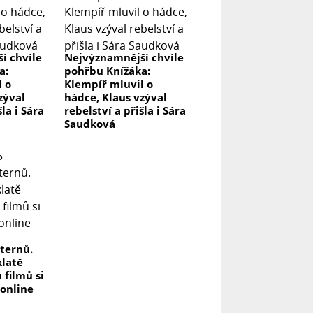
í chvíle
Nejvýznamnější chvíle
a:
pohřbu Knížáka:
l o
Klempíř mluvil o
zýval
hádce, Klaus vzýval
šla i Sára
rebelství a přišla i Sára
Saudková
ternů.
klatě
 filmů si
 online