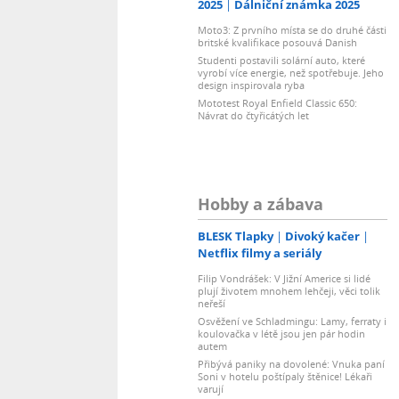
2025
Dálniční známka 2025
Moto3: Z prvního místa se do druhé části
britské kvalifikace posouvá Danish
Studenti postavili solární auto, které
vyrobí více energie, než spotřebuje. Jeho
design inspirovala ryba
Mototest Royal Enfield Classic 650:
Návrat do čtyřicátých let
Hobby a zábava
BLESK Tlapky
Divoký kačer
Netflix filmy a seriály
Filip Vondrášek: V Jižní Americe si lidé
plují životem mnohem lehčeji, věci tolik
neřeší
Osvěžení ve Schladmingu: Lamy, ferraty i
koulovačka v létě jsou jen pár hodin
autem
Přibývá paniky na dovolené: Vnuka paní
Soni v hotelu poštípaly štěnice! Lékaři
varují