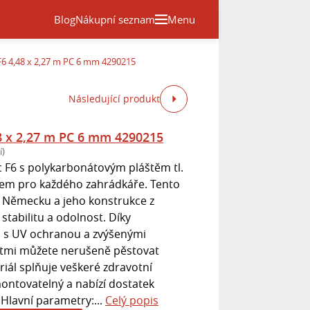
Blog
Nákupní seznam
Menu
F6 4,48 x 2,27 m PC 6 mm 4290215
Následující produkt
8 x 2,27 m PC 6 mm 4290215
í)
 F6 s polykarbonátovým pláštěm tl.
em pro každého zahrádkáře. Tento
 v Německu a jeho konstrukce z
 stabilitu a odolnost. Díky
s UV ochranou a zvýšenými
ostmi můžete nerušeně pěstovat
eriál splňuje veškeré zdravotní
ontovatelný a nabízí dostatek
 Hlavní parametry:...
Celý popis