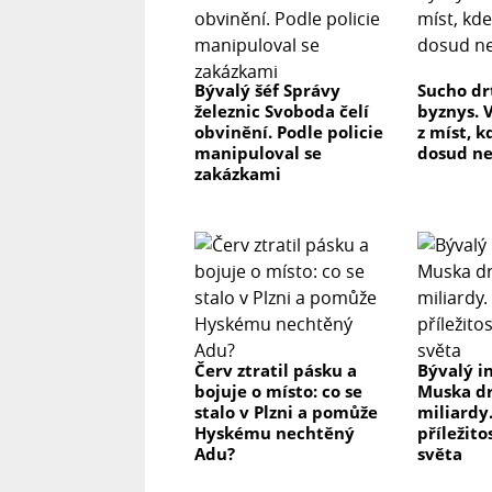
Bývalý šéf Správy
Sucho dr
železnic Svoboda čelí
byznys. 
obvinění. Podle policie
z míst, k
manipuloval se
dosud n
zakázkami
Červ ztratil pásku a
Bývalý i
bojuje o místo: co se
Muska dr
stalo v Plzni a pomůže
miliardy.
Hyskému nechtěný
příležito
Adu?
světa