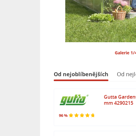
Galerie 1/
Od nejoblíbenějších
Od nejl
Gutta Gardent
mm 4290215
96 %