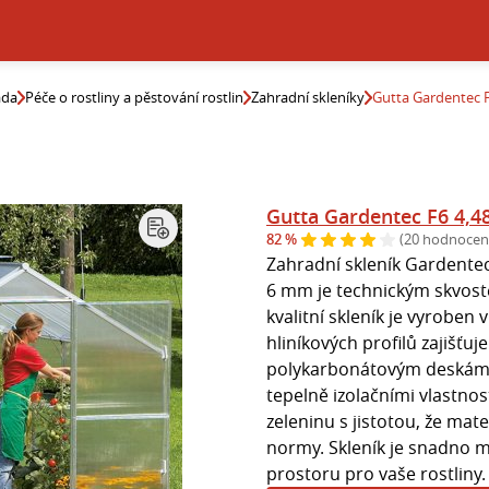
ada
Péče o rostliny a pěstování rostlin
Zahradní skleníky
Gutta Gardentec 
Gutta Gardentec F6 4,4
82 %
(20 hodnocen
Zahradní skleník Gardentec
6 mm je technickým skvost
kvalitní skleník je vyroben
hliníkových profilů zajišťuje
polykarbonátovým deskám 
tepelně izolačními vlastn
zeleninu s jistotou, že mat
normy. Skleník je snadno m
prostoru pro vaše rostliny.