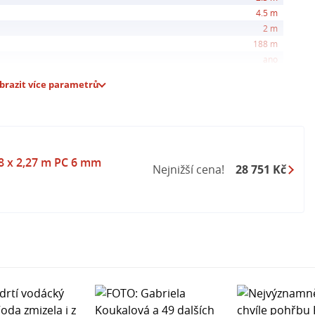
ním návodem. S touto skvělou kombinací hliníkové
4.5 m
tu máte jistotu dlouholetého užívání a spokojenosti s
2 m
188 m
ano
brazit více parametrů
8 x 2,27 m PC 6 mm
Nejnižší cena!
28 751 Kč