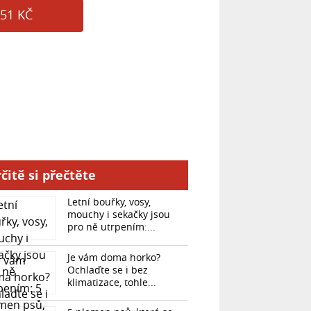
51 KČ
čitě si přečtěte
Letní bouřky, vosy,
mouchy i sekačky jsou
pro ně utrpením:...
Je vám doma horko?
Ochlaďte se i bez
klimatizace, tohle...