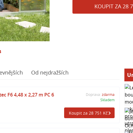
KOUPIT ZA 28 7
4
evnějších
Od nejdražších
Ur
ec F6 4,48 x 2,27 m PC 6
Doprava:
zdarma
Skladem
Koupit za 28 751 Kč