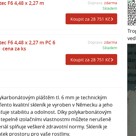
ec F6 4,48 x 2,27 m
Doprava:
zdarma
Skladem
Koupit za 28 751 Kč
ec F6 4,48 x 2,27 m PC 6
Doprava:
zdarma
 cena za ks
Skladem
Koupit za 28 751 Kč
lykarbonátovým pláštěm tl. 6 mm je technickým
nto kvalitní skleník je vyroben v Německu a jeho
išťuje stabilitu a odolnost. Díky polykarbonátovým
tepelně izolačními vlastnostmi můžete nerušeně
eriál splňuje veškeré zdravotní normy. Skleník je
ek prostoru pro vaše rostliny.