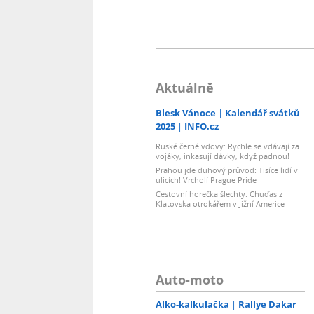
Aktuálně
Blesk Vánoce
Kalendář svátků
2025
INFO.cz
Ruské černé vdovy: Rychle se vdávají za
vojáky, inkasují dávky, když padnou!
Prahou jde duhový průvod: Tisíce lidí v
ulicích! Vrcholí Prague Pride
Cestovní horečka šlechty: Chuďas z
Klatovska otrokářem v Jižní Americe
Auto-moto
Alko-kalkulačka
Rallye Dakar