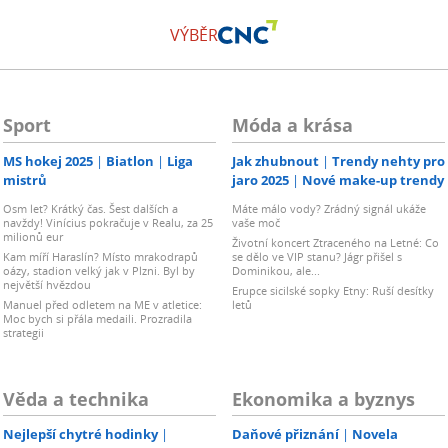
VÝBĚR
Sport
Móda a krása
MS hokej 2025
Biatlon
Liga
Jak zhubnout
Trendy nehty pro
mistrů
jaro 2025
Nové make-up trendy
Osm let? Krátký čas. Šest dalších a
Máte málo vody? Zrádný signál ukáže
navždy! Vinícius pokračuje v Realu, za 25
vaše moč
milionů eur
Životní koncert Ztraceného na Letné: Co
Kam míří Haraslín? Místo mrakodrapů
se dělo ve VIP stanu? Jágr přišel s
oázy, stadion velký jak v Plzni. Byl by
Dominikou, ale...
největší hvězdou
Erupce sicilské sopky Etny: Ruší desítky
Manuel před odletem na ME v atletice:
letů
Moc bych si přála medaili. Prozradila
strategii
Věda a technika
Ekonomika a byznys
Nejlepší chytré hodinky
Daňové přiznání
Novela