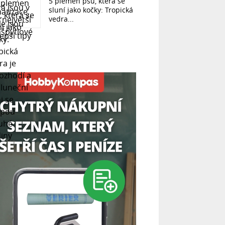
5 plemen psů, která se
sluní jako kočky: Tropická
vedra...