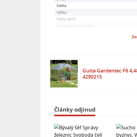
polykarbonátu a podrobným montáž
Délka
konstrukce a kvalitního polykarboná
Výška
pěstováním na vaší zahrádce.
Výška dveří
Ventilační střešní okno
Zo
Gutta Gardentec F6 4,4
4290215
Články odjinud