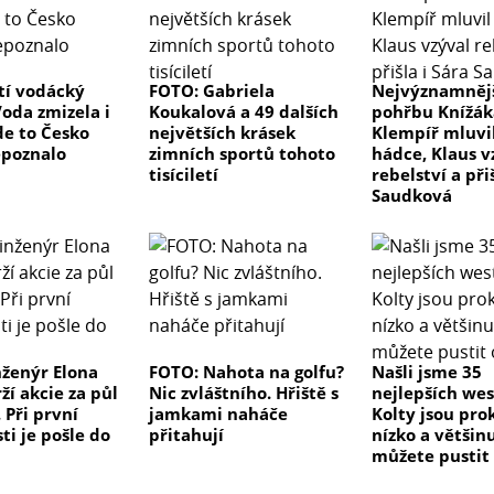
tí vodácký
FOTO: Gabriela
Nejvýznamnějš
Voda zmizela i
Koukalová a 49 dalších
pohřbu Knížák
de to Česko
největších krásek
Klempíř mluvi
epoznalo
zimních sportů tohoto
hádce, Klaus v
tisíciletí
rebelství a při
Saudková
nženýr Elona
FOTO: Nahota na golfu?
Našli jsme 35
ží akcie za půl
Nic zvláštního. Hřiště s
nejlepších wes
 Při první
jamkami naháče
Kolty jsou pro
sti je pošle do
přitahují
nízko a většinu
můžete pustit