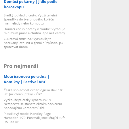
Domácí pekárny
Jídlo podle
horoskopu
Sladký poklad u cesty: Využijte letní
špendlíky do tvarohového koláče,
marmelády nebo kompotu
Domácí kečup pečený v troubě: Vyžaduje
minimum práce a chutná lépe než vařený
Cuketová zmrzlina? Vyzkoušejte
nečekaný letní hit a geniální způsob, jak
zpracovat úrodu
Pro nejmenší
Mourissonova poradna
Komiksy
Festival ABC
Česká společnost ornitologická slaví 100
let: Jak chrání ptáky v ČR?
Vyzkoušejte český kyberpunk. V
Netspectre se stanete elitním hackerem
napadajícím korporátní sítě
Plastikový model Handley Page
Hampden 1:72: Postavili jsme létající kufr
RAF od KP