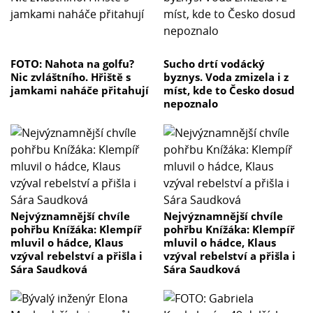
FOTO: Nahota na golfu?
Sucho drtí vodácký
Nic zvláštního. Hřiště s
byznys. Voda zmizela i z
jamkami naháče přitahují
míst, kde to Česko dosud
nepoznalo
Nejvýznamnější chvíle
Nejvýznamnější chvíle
pohřbu Knížáka: Klempíř
pohřbu Knížáka: Klempíř
mluvil o hádce, Klaus
mluvil o hádce, Klaus
vzýval rebelství a přišla i
vzýval rebelství a přišla i
Sára Saudková
Sára Saudková