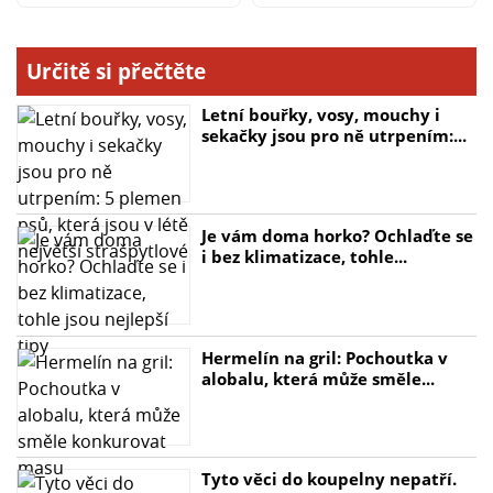
Určitě si přečtěte
Letní bouřky, vosy, mouchy i
sekačky jsou pro ně utrpením:...
Je vám doma horko? Ochlaďte se
i bez klimatizace, tohle...
Hermelín na gril: Pochoutka v
alobalu, která může směle...
Tyto věci do koupelny nepatří.