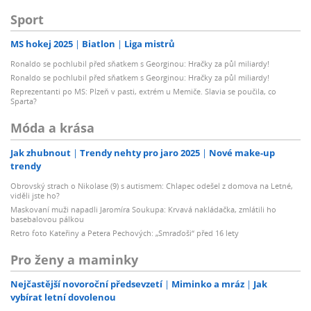
Sport
MS hokej 2025
Biatlon
Liga mistrů
Ronaldo se pochlubil před sňatkem s Georginou: Hračky za půl miliardy!
Ronaldo se pochlubil před sňatkem s Georginou: Hračky za půl miliardy!
Reprezentanti po MS: Plzeň v pasti, extrém u Memiče. Slavia se poučila, co
Sparta?
Móda a krása
Jak zhubnout
Trendy nehty pro jaro 2025
Nové make-up
trendy
Obrovský strach o Nikolase (9) s autismem: Chlapec odešel z domova na Letné,
viděli jste ho?
Maskovaní muži napadli Jaromíra Soukupa: Krvavá nakládačka, zmlátili ho
basebalovou pálkou
Retro foto Kateřiny a Petera Pechových: „Smraďoši“ před 16 lety
Pro ženy a maminky
Nejčastější novoroční předsevzetí
Miminko a mráz
Jak
vybírat letní dovolenou