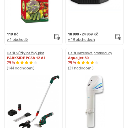
119 Kč
18 990 - 24 869 Kč
v 1 obchodě
v 19 obchodech
Další Nůžky na živý plot
Další Bazénové protiproudy
PARKSIDE PGSA 12 A1
Aqua Jet 50
79 %
79 %
(144 hodnocení)
(21 hodnocení)