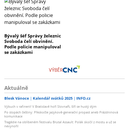
Bývalý šéf Správy železnic
Svoboda čelí obvinění.
Podle policie manipuloval
se zakázkami
VÝBĚR
Aktuálně
Blesk Vánoce
Kalendář svátků 2025
INFO.cz
Výbuch v rafinerii! V Bratislavě hoří Slovnaft, šíří se hustý dým
Po stopách češtiny: Přeskočte jazykově-generační propast aneb Prázdninová
komunikace
Tragédie na oblíbeném festivalu Brutal Assault: Polák skočil z mostu a už se
nevynořil