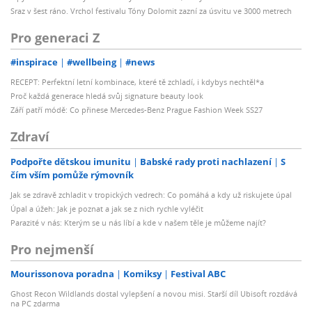
Sraz v šest ráno. Vrchol festivalu Tóny Dolomit zazní za úsvitu ve 3000 metrech
Pro generaci Z
#inspirace
#wellbeing
#news
RECEPT: Perfektní letní kombinace, které tě zchladí, i kdybys nechtěl*a
Proč každá generace hledá svůj signature beauty look
Září patří módě: Co přinese Mercedes-Benz Prague Fashion Week SS27
Zdraví
Podpořte dětskou imunitu
Babské rady proti nachlazení
S
čím vším pomůže rýmovník
Jak se zdravě zchladit v tropických vedrech: Co pomáhá a kdy už riskujete úpal
Úpal a úžeh: Jak je poznat a jak se z nich rychle vyléčit
Parazité v nás: Kterým se u nás líbí a kde v našem těle je můžeme najít?
Pro nejmenší
Mourissonova poradna
Komiksy
Festival ABC
Ghost Recon Wildlands dostal vylepšení a novou misi. Starší díl Ubisoft rozdává
na PC zdarma