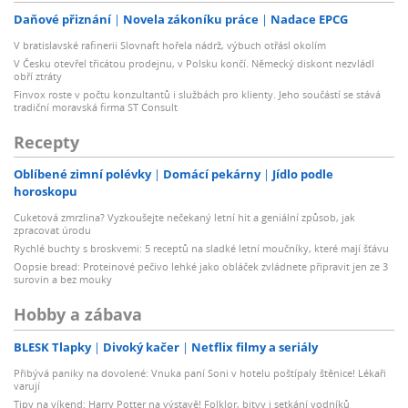
Daňové přiznání
Novela zákoníku práce
Nadace EPCG
V bratislavské rafinerii Slovnaft hořela nádrž, výbuch otřásl okolím
V Česku otevřel třicátou prodejnu, v Polsku končí. Německý diskont nezvládl
obří ztráty
Finvox roste v počtu konzultantů i službách pro klienty. Jeho součástí se stává
tradiční moravská firma ST Consult
Recepty
Oblíbené zimní polévky
Domácí pekárny
Jídlo podle
horoskopu
Cuketová zmrzlina? Vyzkoušejte nečekaný letní hit a geniální způsob, jak
zpracovat úrodu
Rychlé buchty s broskvemi: 5 receptů na sladké letní moučníky, které mají šťávu
Oopsie bread: Proteinové pečivo lehké jako obláček zvládnete připravit jen ze 3
surovin a bez mouky
Hobby a zábava
BLESK Tlapky
Divoký kačer
Netflix filmy a seriály
Přibývá paniky na dovolené: Vnuka paní Soni v hotelu poštípaly štěnice! Lékaři
varují
Tipy na víkend: Harry Potter na výstavě! Folklor, bitvy i setkání vodníků