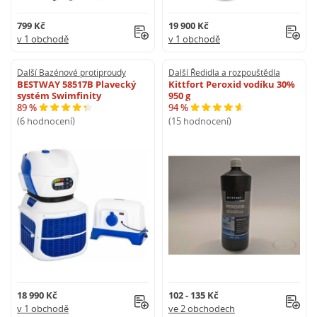
799 Kč
19 900 Kč
v 1 obchodě
v 1 obchodě
Další Bazénové protiproudy
Další Ředidla a rozpouštědla
BESTWAY 58517B Plavecký
Kittfort Peroxid vodíku 30%
systém Swimfinity
950 g
89 %
94 %
(6 hodnocení)
(15 hodnocení)
18 990 Kč
102 - 135 Kč
v 1 obchodě
ve 2 obchodech