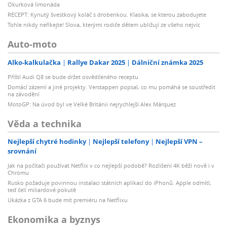
Okurková limonáda
RECEPT: Kynutý švestkový koláč s drobenkou. Klasika, se kterou zabodujete
Tohle nikdy neříkejte! Slova, kterými rodiče dětem ubližují ze všeho nejvíc
Auto-moto
Alko-kalkulačka
Rallye Dakar 2025
Dálniční známka 2025
Příští Audi Q8 se bude držet osvědčeného receptu
Domácí zázemí a jiné projekty. Verstappen popsal, co mu pomáhá se soustředit
na závodění
MotoGP: Na úvod byl ve Velké Británii nejrychlejší Alex Márquez
Věda a technika
Nejlepší chytré hodinky
Nejlepší telefony
Nejlepší VPN –
srovnání
Jak na počítači používat Netflix v co nejlepší podobě? Rozlišení 4K běží nově i v
Chromu
Rusko požaduje povinnou instalaci státních aplikací do iPhonů. Apple odmítl,
teď čelí miliardové pokutě
Ukázka z GTA 6 bude mít premiéru na Netflixu
Ekonomika a byznys