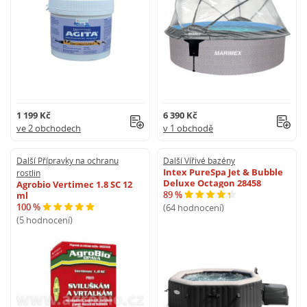
1 199 Kč
6 390 Kč
ve 2 obchodech
v 1 obchodě
Další Přípravky na ochranu
Další Vířivé bazény
Intex PureSpa Jet & Bubble
rostlin
Deluxe Octagon 28458
Agrobio Vertimec 1.8 SC 12
89 %
ml
100 %
(64 hodnocení)
(5 hodnocení)