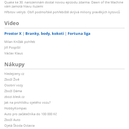
Quake ke 30. narozeninám dostal novou epizodu zdarma. Dawn of the Machine
vám zamotá hlavu iluzemi
Hřbitov velryb: Obří podmořské pohřebiště skrývá miliony pravěkých kytovců
Video
Prostor X
Branky, body, kokoti
Fortuna liga
Milan Knížák pohřeb
Jiří Pospíšil
Václav Klaus
Nákupy
hledejceny.cz
Zboží Živě
Osobní vozy
Zboží Dáma
zbozi.blesk.cz
Jak na prohlídku ojetého vozu?
HobbyKompas
Auto pro začátečníka do 100 000 Kč
Zboží Auto
Ojetá Škoda Octavia