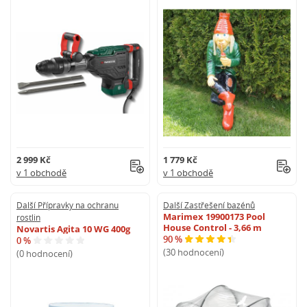
2 999 Kč
1 779 Kč
v 1 obchodě
v 1 obchodě
Další Přípravky na ochranu
Další Zastřešení bazénů
Marimex 19900173 Pool
rostlin
House Control - 3,66 m
Novartis Agita 10 WG 400g
90 %
0 %
(30 hodnocení)
(0 hodnocení)