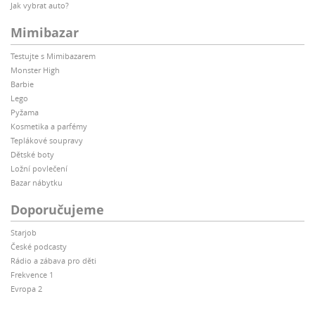
Jak vybrat auto?
Mimibazar
Testujte s Mimibazarem
Monster High
Barbie
Lego
Pyžama
Kosmetika a parfémy
Teplákové soupravy
Dětské boty
Ložní povlečení
Bazar nábytku
Doporučujeme
Starjob
České podcasty
Rádio a zábava pro děti
Frekvence 1
Evropa 2