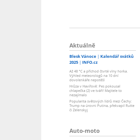
Aktuálně
Blesk Vánoce
Kalendář svátků
2025
INFO.cz
Až 48 °C a příchod čtvrté vlny horka.
Výhled meteorologů na 10 dní
dovolenkáře nepotěší
Hrůza v Havířově: Pes pokousal
chlapečka (2) ve tváři! Majitele to
nezajímalo
Popularita světových lídrů mezi Čechy:
Trump na úrovni Putina, překvapil Rutte
či Zelenskyj
Auto-moto