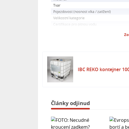
výpustního ventilu a možností jedn
Tvar
kontejner praktickým a spolehlivým
Pojezdovost (nosnost víka / zatížení)
Velikostní kategorie
Certifikace pro pitnou vodu
Zo
IBC REKO kontejner 100
Články odjinud