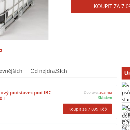
KOUPIT ZA 7 0
12
evnějších
Od nejdražších
Ur
Nový podstavec pod IBC
Doprava:
zdarma
0 l
Skladem
Koupit za 7 099 Kč