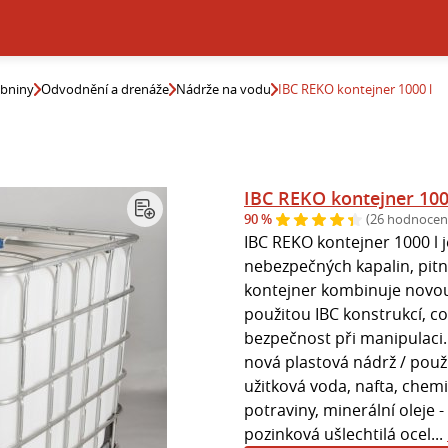
ebniny
Odvodnění a drenáže
Nádrže na vodu
IBC REKO kontejner 1000 l
IBC REKO kontejner 100
90 %
(26 hodnocen
IBC REKO kontejner 1000 l 
nebezpečných kapalin, pitn
kontejner kombinuje novou
použitou IBC konstrukcí, což
bezpečnost při manipulaci. 
nová plastová nádrž / použi
užitková voda, nafta, chemikál
potraviny, minerální oleje 
pozinková ušlechtilá ocel...