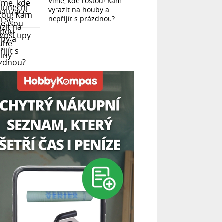
Víme, kde rostou! Kam
vyrazit na houby a
nepřijít s prázdnou?