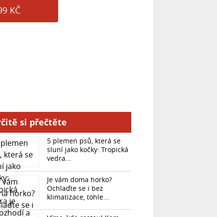
99 KČ
čitě si přečtěte
5 plemen psů, která se
sluní jako kočky: Tropická
vedra...
Je vám doma horko?
Ochlaďte se i bez
klimatizace, tohle...