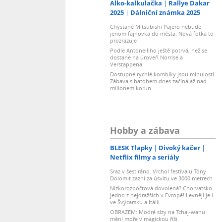
Alko-kalkulačka
Rallye Dakar
2025
Dálniční známka 2025
Chystané Mitsubishi Pajero nebude
jenom fajnovka do města. Nová fotka to
prozrazuje
Podle Antonelliho ještě potrvá, než se
dostane na úroveň Norrise a
Verstappena
Dostupné rychlé kombíky jsou minulostí.
Zábava s batohem dnes začíná až nad
milionem korun
Hobby a zábava
BLESK Tlapky
Divoký kačer
Netflix filmy a seriály
Sraz v šest ráno. Vrchol festivalu Tóny
Dolomit zazní za úsvitu ve 3000 metrech
Nízkorozpočtová dovolená? Chorvatsko
jedno z nejdražších v Evropě! Levněji je i
ve Švýcarsku a Itálii
OBRAZEM: Modré slzy na Tchaj-wanu
mění moře v magickou říši