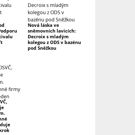
od
Nová láska ve
 Podporu
sněmovních lavicích:
ivalu
Decroix s mladým
ft
kolegou z ODS v bazénu
pod Sněžkou
VČ,
je
ům.
nné
aduje
krok