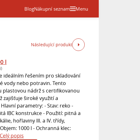
Blog
Nákupní seznam
Menu
Následující produkt
0 l
í)
je ideálním řešením pro skladování
é vody nebo potravin. Tento
 plastovou nádrž s certifikovanou
 zajišťuje široké využití a
Hlavní parametry: - Stav: reko -
tá IBC konstrukce - Použití: pitná a
ie, hořlaviny III. a IV. třídy,
- Objem: 1000 l - Ochranná klec:
Celý popis