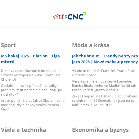
VÝBĚR
Sport
Móda a krása
MS hokej 2025
Biatlon
Liga
Jak zhubnout
Trendy nehty pro
mistrů
jaro 2025
Nové make-up trendy
Deniova cesta: Sochůrek do základu a
Všude to bouchá! František Prachař zažil
slávistická stoperská klika. Ukáže i na
v letadle horor
Chorého?
Veselá premiéra nové české komedie:
Ocelářům hrozí v případě marodky
Ramba líbala svého ex Mádla! Noční tah
problém, řešit ho teď ale nebudou. Jak
Prahou s šesti gramy v sáčku…
složí útok?
Zákaz koupání na Džbánu platí, problém
Artisu pomáhá divočák ze Slavie: neumí
se sinicemi má i Šeberák: Jak jsou na tom
moc anglicky a někdy vyděsí trenéra.
další pražská koupaliště?
Čím?
Věda a technika
Ekonomika a byznys