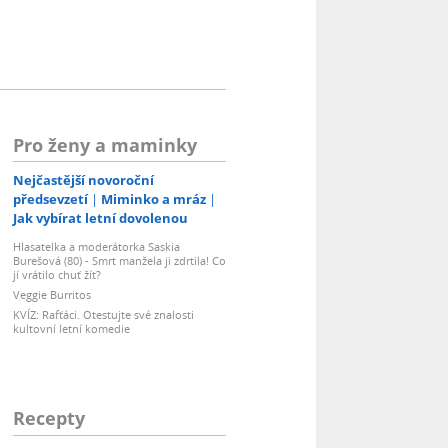
Pro ženy a maminky
Nejčastější novoroční
předsevzetí
Miminko a mráz
Jak vybírat letní dovolenou
Hlasatelka a moderátorka Saskia
Burešová (80) - Smrt manžela ji zdrtila! Co
jí vrátilo chuť žít?
Veggie Burritos
KVÍZ: Rafťáci. Otestujte své znalosti
kultovní letní komedie
Recepty