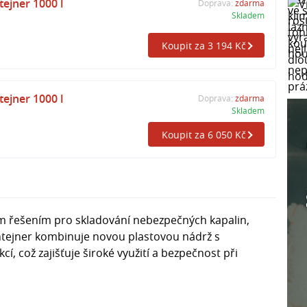
ejner 1000 l
Doprava:
zdarma
Skladem
Koupit za 3 194 Kč
ejner 1000 l
Doprava:
zdarma
Skladem
Koupit za 6 050 Kč
ním řešením pro skladování nebezpečných kapalin,
ntejner kombinuje novou plastovou nádrž s
í, což zajišťuje široké využití a bezpečnost při