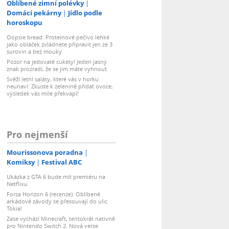
Oblíbené zimní polévky
Domácí pekárny
Jídlo podle
horoskopu
Oopsie bread: Proteinové pečivo lehké
jako obláček zvládnete připravit jen ze 3
surovin a bez mouky
Pozor na jedovaté cukety! Jeden jasný
znak prozradí, že se jim máte vyhnout
Svěží letní saláty, které vás v horku
neunaví: Zkuste k zelenině přidat ovoce,
výsledek vás mile překvapí!
Pro nejmenší
Mourissonova poradna
Komiksy
Festival ABC
Ukázka z GTA 6 bude mít premiéru na
Netflixu
Forza Horizon 6 (recenze): Oblíbené
arkádové závody se přesouvají do ulic
Tokia!
Zase vychází Minecraft, tentokrát nativně
pro Nintendo Switch 2. Nová verze