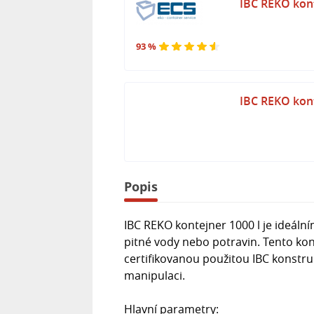
IBC REKO kont
93 %
IBC REKO kont
Popis
IBC REKO kontejner 1000 l je ideál
pitné vody nebo potravin. Tento ko
certifikovanou použitou IBC konstrukc
manipulaci.
Hlavní parametry: