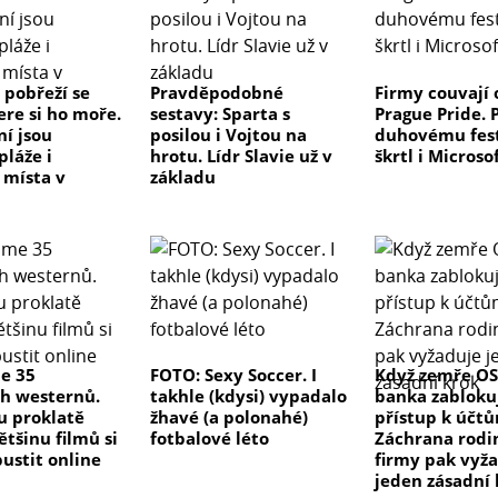
 pobřeží se
Pravděpodobné
Firmy couvají 
ere si ho moře.
sestavy: Sparta s
Prague Pride.
ní jsou
posilou i Vojtou na
duhovému fest
pláže i
hrotu. Lídr Slavie už v
škrtl i Microso
 místa v
základu
me 35
FOTO: Sexy Soccer. I
Když zemře OS
ch westernů.
takhle (kdysi) vypadalo
banka zabloku
ou proklatě
žhavé (a polonahé)
přístup k účt
ětšinu filmů si
fotbalové léto
Záchrana rodi
ustit online
firmy pak vyž
jeden zásadní 