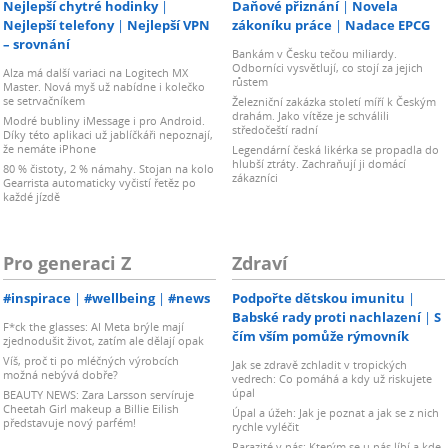
Nejlepší chytré hodinky
Daňové přiznání
Novela
Nejlepší telefony
Nejlepší VPN
zákoníku práce
Nadace EPCG
– srovnání
Bankám v Česku tečou miliardy.
Odborníci vysvětlují, co stojí za jejich
Alza má další variaci na Logitech MX
růstem
Master. Nová myš už nabídne i kolečko
se setrvačníkem
Železniční zakázka století míří k Českým
drahám. Jako vítěze je schválili
Modré bubliny iMessage i pro Android.
středočeští radní
Díky této aplikaci už jablíčkáři nepoznají,
že nemáte iPhone
Legendární česká likérka se propadla do
hlubší ztráty. Zachraňují ji domácí
80 % čistoty, 2 % námahy. Stojan na kolo
zákazníci
Gearrista automaticky vyčistí řetěz po
každé jízdě
Pro generaci Z
Zdraví
#inspirace
#wellbeing
#news
Podpořte dětskou imunitu
Babské rady proti nachlazení
S
F*ck the glasses: AI Meta brýle mají
čím vším pomůže rýmovník
zjednodušit život, zatím ale dělají opak
Víš, proč ti po mléčných výrobcích
Jak se zdravě zchladit v tropických
možná nebývá dobře?
vedrech: Co pomáhá a kdy už riskujete
úpal
BEAUTY NEWS: Zara Larsson servíruje
Cheetah Girl makeup a Billie Eilish
Úpal a úžeh: Jak je poznat a jak se z nich
představuje nový parfém!
rychle vyléčit
Parazité v nás: Kterým se u nás líbí a kde