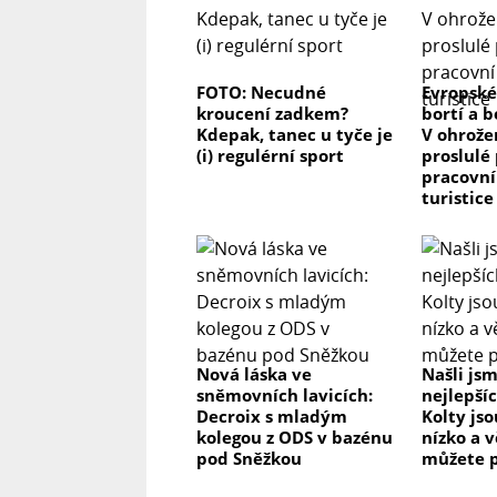
FOTO: Necudné
Evropské
kroucení zadkem?
bortí a b
Kdepak, tanec u tyče je
V ohrože
(i) regulérní sport
proslulé 
pracovní
turistice
Nová láska ve
Našli js
sněmovních lavicích:
nejlepší
Decroix s mladým
Kolty js
kolegou z ODS v bazénu
nízko a v
pod Sněžkou
můžete p