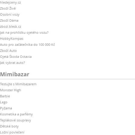
hledejceny.cz
Zboží Živě
Osobní vozy
Zboží Dáma
zbozi.blesk.cz
Jak na prohlídku ojetého vozu?
HobbyKompas
Auto pro začátečníka do 100 000 Kč
Zboží Auto
Ojetá Škoda Octavia
Jak vybrat auto?
Mimibazar
Testujte s Mimibazarem
Monster High
Barbie
Lego
Pyžama
Kosmetika a parfémy
Teplákové soupravy
Dětské boty
Ložní povlečení