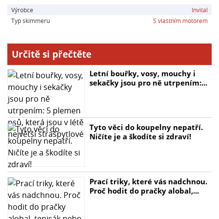
Výrobce
Invital
mezi největší na světě a vyrábí i produkty pro
Typ skimmeru
S vlastním motorem
nejrenomovanější značky zahradní techniky. Díky
nejmodernějším výrobním procesům a pečlivé kontrole
kvality můžete mít jistotu, že váš NVITAL Skim P-250A
Určitě si přečtěte
bude spolehlivým pomocníkem pro udržování čistoty
vašeho jezírka.
Letní bouřky, vosy, mouchy i
sekačky jsou pro ně utrpením:...
Hlavní parametry:
- Napájení a příkon: 45W
- Určeno pro plochu: 25m2
Tyto věci do koupelny nepatří.
- Výkon čerpadla (integrovaný): 55 W, 2500 l/hod
Ničíte je a škodíte si zdraví!
- Pracovní hloubka: nad 35 cm
- Rozměry: 370 x 260 mm
Prací triky, které vás nadchnou.
Proč hodit do pračky alobal,...