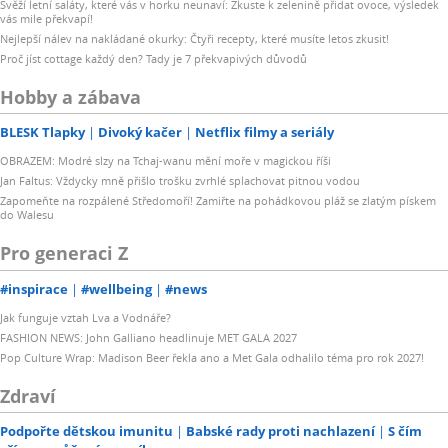
Svěží letní saláty, které vás v horku neunaví: Zkuste k zelenině přidat ovoce, výsledek
vás mile překvapí!
Nejlepší nálev na nakládané okurky: Čtyři recepty, které musíte letos zkusit!
Proč jíst cottage každý den? Tady je 7 překvapivých důvodů
Hobby a zábava
BLESK Tlapky
Divoký kačer
Netflix filmy a seriály
OBRAZEM: Modré slzy na Tchaj-wanu mění moře v magickou říši
Jan Faltus: Vždycky mně přišlo trošku zvrhlé splachovat pitnou vodou
Zapomeňte na rozpálené Středomoří! Zamiřte na pohádkovou pláž se zlatým pískem
do Walesu
Pro generaci Z
#inspirace
#wellbeing
#news
Jak funguje vztah Lva a Vodnáře?
FASHION NEWS: John Galliano headlinuje MET GALA 2027
Pop Culture Wrap: Madison Beer řekla ano a Met Gala odhalilo téma pro rok 2027!
Zdraví
Podpořte dětskou imunitu
Babské rady proti nachlazení
S čím