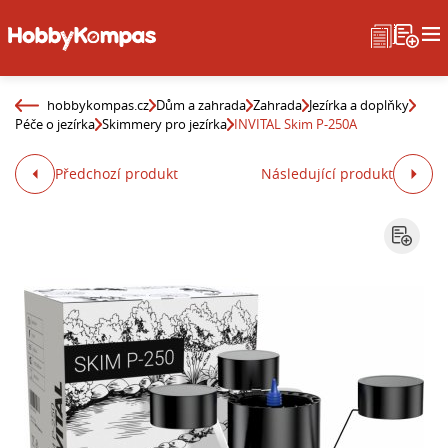
hobbykompas.cz
Dům a zahrada
Zahrada
Jezírka a doplňky
Péče o jezírka
Skimmery pro jezírka
INVITAL Skim P-250A
Předchozí produkt
Následující produkt