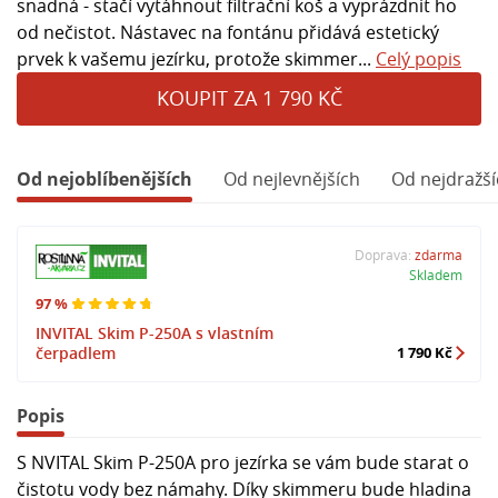
snadná - stačí vytáhnout filtrační koš a vyprázdnit ho
od nečistot. Nástavec na fontánu přidává estetický
prvek k vašemu jezírku, protože skimmer...
Celý popis
KOUPIT ZA 1 790 KČ
Od nejoblíbenějších
Od nejlevnějších
Od nejdražší
Doprava:
zdarma
Skladem
97 %
INVITAL Skim P-250A s vlastním
čerpadlem
1 790 Kč
Popis
S NVITAL Skim P-250A pro jezírka se vám bude starat o
čistotu vody bez námahy. Díky skimmeru bude hladina