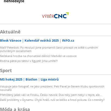
nehledejte
VÝBĚR
Aktuálně
Blesk Vánoce
Kalendář svátků 2025
INFO.cz
Malíř Peterbok: Po revoluci jsme promarnili šanci prorazit ve světě s uměním
ovlivněným socialismem
Nečekaná hrozba na chorvatské dálnici! Medvěd ve vozovce
Rodina pátrá po tátovi v Egyptě: Jirka umřel?!
Sport
MS hokej 2025
Biatlon
Liga mistrů
Vstupuje jako fotograf, ne jako prezident. Petr Pavel je členem Klubu sportovních
novinářů
Přehlížený Jašek válí ve Finsku, Česko nevolá: Dva roky jsem nebyl v repre, ale…
Další problémy v Dynamu. Chybí hráči, ruší se béčko a hrozí pokuta. Co s trenéry?
Móda a krása