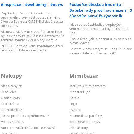
#inspirace
#wellbeing
#news
Podpořte dětskou imunitu
Babské rady proti nachlazení
S
Pop Culture Wrap: Ariana Grande
čím vším pomůže rýmovník
promluvila o svém ústupu z veřejného
života a Sophia z KATSEYE si dává pauzu
Jak se zdravě zchladit v tropických
od skupiny
vedrech: Co pomáhá a kdy už riskujete
Alt news: MGK v tom zas lítá, Jared Leto
úpal
byl obviněný ze sexuálního obtěžování a
Úpal a úžeh: Jak je poznat a jak se z nich
zemřely Bonnie Tyler a Mary Morello
rychle vyléčit
RECEPT: Perfektní letní kombinace, které
Parazité v nás: Kterým se u nás líbí a kde
tě zchladí, i kdybys nechtěl*a
v našem těle je můžeme najít?
Nákupy
Mimibazar
hledejceny.cz
Testujte s Mimibazarem
Zboží Živě
Monster High
Osobní vozy
Barbie
Zboží Dáma
Lego
zbozi.blesk.cz
Pyžama
Jak na prohlídku ojetého vozu?
Kosmetika a parfémy
HobbyKompas
Teplákové soupravy
Auto pro začátečníka do 100 000 Kč
Dětské boty
Zboží Auto
Ložní povlečení