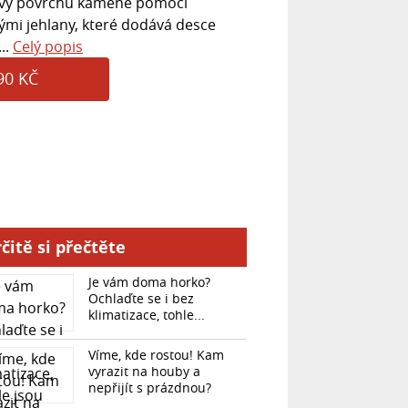
avy povrchu kamene pomocí
vými jehlany, které dodává desce
..
Celý popis
90 KČ
čitě si přečtěte
Je vám doma horko?
Ochlaďte se i bez
klimatizace, tohle...
Víme, kde rostou! Kam
vyrazit na houby a
nepřijít s prázdnou?