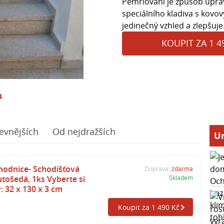
Pemrlování je způsob úpr
speciálního kladiva s kovo
jedinečný vzhled a zlepšuje.
KOUPIT ZA 1 4
4
evnějších
Od nejdražších
Ur
hodnice- Schodišťová
Doprava:
zdarma
utošedá, 1ks Vyberte si
Skladem
: 32 x 130 x 3 cm
Koupit za 1 490 Kč