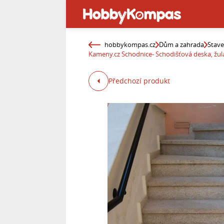
hobbykompas.cz
Dům a zahrada
Stav
Kameny.cz Schodnice- Schodišťová deska, žula 
Předchozí produkt