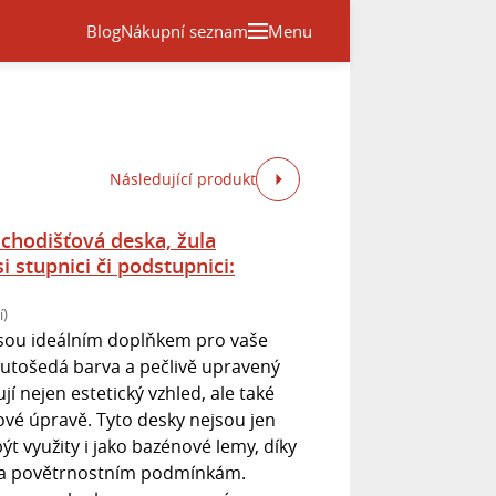
Blog
Nákupní seznam
Menu
Následující produkt
chodišťová deska, žula
i stupnici či podstupnici:
í)
jsou ideálním doplňkem pro vaše
h žlutošedá barva a pečlivě upravený
í nejen estetický vzhled, ale také
ové úpravě. Tyto desky nejsou jen
t využity i jako bazénové lemy, díky
ti a povětrnostním podmínkám.