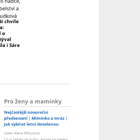
í chvíle
a:
l o
zýval
šla i Sára
Pro ženy a maminky
Nejčastější novoroční
předsevzetí
Miminko a mráz
Jak vybírat letní dovolenou
video Alena Mihulová
Co si zabalit do kufru, abyste na (nejen)