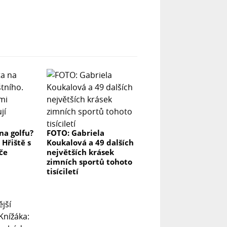
na golfu?
FOTO: Gabriela
 Hřiště s
Koukalová a 49 dalších
če
největších krásek
zimních sportů tohoto
tisíciletí