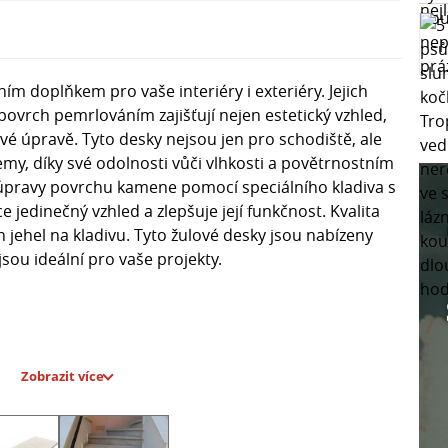
ím doplňkem pro vaše interiéry i exteriéry. Jejich
povrch pemrlováním zajišťují nejen estetický vzhled,
vé úpravě. Tyto desky nejsou jen pro schodiště, ale
emy, díky své odolnosti vůči vlhkosti a povětrnostním
pravy povrchu kamene pomocí speciálního kladiva s
 jedinečný vzhled a zlepšuje její funkčnost. Kvalita
 jehel na kladivu. Tyto žulové desky jsou nabízeny
sou ideální pro vaše projekty.
Zobrazit více