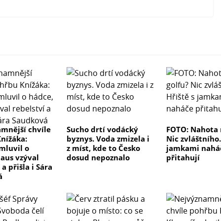
mnější chvíle
Sucho drtí vodácký
FOTO: Nahota 
nížáka:
byznys. Voda zmizela i
Nic zvláštního.
mluvil o
z míst, kde to Česko
jamkami nahá
laus vzýval
dosud nepoznalo
přitahují
 a přišla i Sára
á