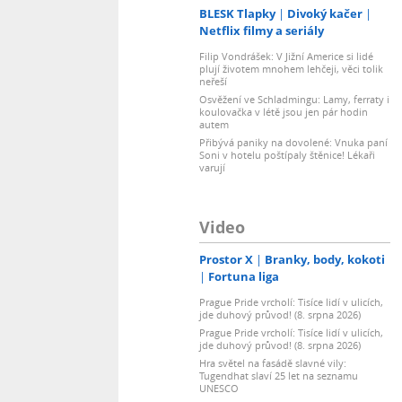
BLESK Tlapky
Divoký kačer
Netflix filmy a seriály
Filip Vondrášek: V Jižní Americe si lidé
plují životem mnohem lehčeji, věci tolik
neřeší
Osvěžení ve Schladmingu: Lamy, ferraty i
koulovačka v létě jsou jen pár hodin
autem
Přibývá paniky na dovolené: Vnuka paní
Soni v hotelu poštípaly štěnice! Lékaři
varují
Video
Prostor X
Branky, body, kokoti
Fortuna liga
Prague Pride vrcholí: Tisíce lidí v ulicích,
jde duhový průvod! (8. srpna 2026)
Prague Pride vrcholí: Tisíce lidí v ulicích,
jde duhový průvod! (8. srpna 2026)
Hra světel na fasádě slavné vily:
Tugendhat slaví 25 let na seznamu
UNESCO