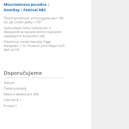
Mourissonova poradna
Komiksy
Festival ABC
Česká společnost ornitologická slaví 100
let: Jak chrání ptáky v ČR?
Vyzkoušejte český kyberpunk. V
Netspectre se stanete elitním hackerem
napadajícím korporátní sítě
Plastikový model Handley Page
Hampden 1:72: Postavili jsme létající kufr
RAF od KP
Doporučujeme
Starjob
České podcasty
Rádio a zábava pro děti
Frekvence 1
Evropa 2