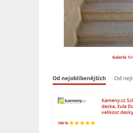
Galerie 1/
Od nejoblíbenějších
Od nejl
Kameny.cz Sc
deska, žula žl
velikost desky
100 %