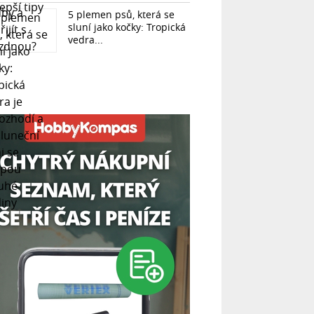
5 plemen psů, která se
sluní jako kočky: Tropická
vedra...