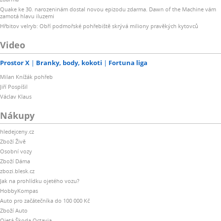
Quake ke 30. narozeninám dostal novou epizodu zdarma. Dawn of the Machine vám
zamotá hlavu iluzemi
Hřbitov velryb: Obří podmořské pohřebiště skrývá miliony pravěkých kytovců
Video
Prostor X
Branky, body, kokoti
Fortuna liga
Milan Knížák pohřeb
Jiří Pospíšil
Václav Klaus
Nákupy
hledejceny.cz
Zboží Živě
Osobní vozy
Zboží Dáma
zbozi.blesk.cz
Jak na prohlídku ojetého vozu?
HobbyKompas
Auto pro začátečníka do 100 000 Kč
Zboží Auto
Ojetá Škoda Octavia