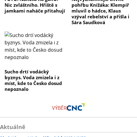
Nic zvláštního. Hřiště s
pohřbu Knížáka: Klempíř
jamkami naháče přitahují
mluvil o hádce, Klaus
vzýval rebelství a přišla i
Sára Saudková
Sucho drtí vodácký
byznys. Voda zmizela i z
míst, kde to Česko dosud
nepoznalo
VÝBĚR
Aktuálně