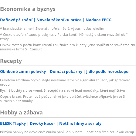
Ekonomika a byznys
Daňové přiznání
Novela zákoníku práce
Nadace EPCG
V bratislavské rafinerii Slovnaft hořela nádrž, výbuch otřásl okolím
V Česku otevřel třicátou prodejnu, v Polsku končí. Německý diskont nezvládl obří
ztráty
Finvox roste v počtu konzultantů i službách pro klienty. Jeho součástí se stává tradiční
moravská firma ST Consult
Recepty
Oblíbené zimní polévky
Domácí pekárny
Jídlo podle horoskopu
Cuketová zmrzlina? Vyzkoušejte nečekaný letní hit a geniální způsob, jak zpracovat
úrodu
Rychlé buchty s broskvemi: 5 receptů na sladké letní moučníky, které mají šťávu
Oopsie bread: Proteinové pečivo lehké jako obláček zvládnete připravit jen ze 3
surovin a bez mouky
Hobby a zábava
BLESK Tlapky
Divoký kačer
Netflix filmy a seriály
Přibývá paniky na dovolené: Vnuka paní Soni v hotelu poštípaly štěnice! Lékaři varují