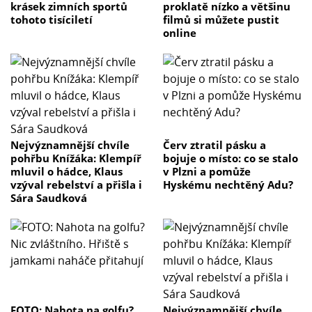
krásek zimních sportů
proklatě nízko a většinu
tohoto tisíciletí
filmů si můžete pustit
online
Nejvýznamnější chvíle
Červ ztratil pásku a
pohřbu Knížáka: Klempíř
bojuje o místo: co se stalo
mluvil o hádce, Klaus
v Plzni a pomůže
vzýval rebelství a přišla i
Hyskému nechtěný Adu?
Sára Saudková
FOTO: Nahota na golfu?
Nejvýznamnější chvíle