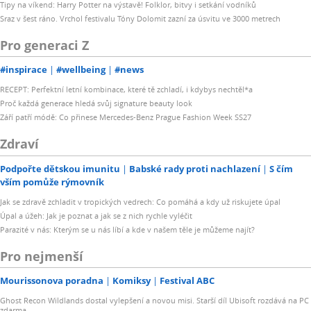
Tipy na víkend: Harry Potter na výstavě! Folklor, bitvy i setkání vodníků
Sraz v šest ráno. Vrchol festivalu Tóny Dolomit zazní za úsvitu ve 3000 metrech
Pro generaci Z
#inspirace
#wellbeing
#news
RECEPT: Perfektní letní kombinace, které tě zchladí, i kdybys nechtěl*a
Proč každá generace hledá svůj signature beauty look
Září patří módě: Co přinese Mercedes-Benz Prague Fashion Week SS27
Zdraví
Podpořte dětskou imunitu
Babské rady proti nachlazení
S čím
vším pomůže rýmovník
Jak se zdravě zchladit v tropických vedrech: Co pomáhá a kdy už riskujete úpal
Úpal a úžeh: Jak je poznat a jak se z nich rychle vyléčit
Parazité v nás: Kterým se u nás líbí a kde v našem těle je můžeme najít?
Pro nejmenší
Mourissonova poradna
Komiksy
Festival ABC
Ghost Recon Wildlands dostal vylepšení a novou misi. Starší díl Ubisoft rozdává na PC
zdarma