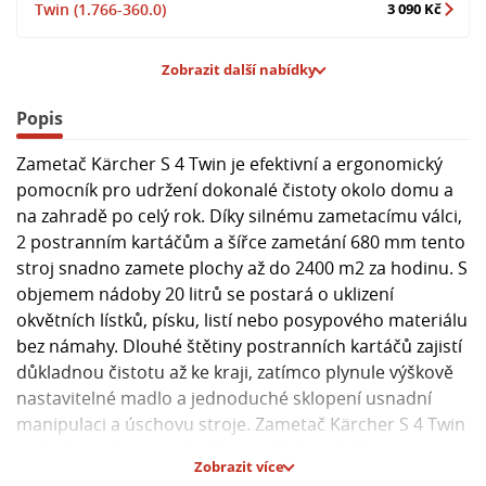
Twin (1.766-360.0)
3 090 Kč
Zobrazit další nabídky
Popis
Zametač Kärcher S 4 Twin je efektivní a ergonomický
pomocník pro udržení dokonalé čistoty okolo domu a
na zahradě po celý rok. Díky silnému zametacímu válci,
2 postranním kartáčům a šířce zametání 680 mm tento
stroj snadno zamete plochy až do 2400 m2 za hodinu. S
objemem nádoby 20 litrů se postará o uklizení
okvětních lístků, písku, listí nebo posypového materiálu
bez námahy. Dlouhé štětiny postranních kartáčů zajistí
důkladnou čistotu až ke kraji, zatímco plynule výškově
nastavitelné madlo a jednoduché sklopení usnadní
manipulaci a úschovu stroje. Zametač Kärcher S 4 Twin
je ideální volbou pro hobby použití a nabízí
Zobrazit více
jednoduchou montáž a používání bez nutnosti použití