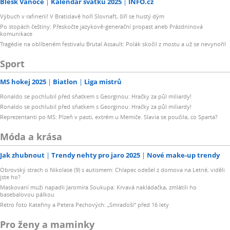
Blesk Vánoce
Kalendář svátků 2025
INFO.cz
Výbuch v rafinerii! V Bratislavě hoří Slovnaft, šíří se hustý dým
Po stopách češtiny: Přeskočte jazykově-generační propast aneb Prázdninová
komunikace
Tragédie na oblíbeném festivalu Brutal Assault: Polák skočil z mostu a už se nevynořil
Sport
MS hokej 2025
Biatlon
Liga mistrů
Ronaldo se pochlubil před sňatkem s Georginou: Hračky za půl miliardy!
Ronaldo se pochlubil před sňatkem s Georginou: Hračky za půl miliardy!
Reprezentanti po MS: Plzeň v pasti, extrém u Memiče. Slavia se poučila, co Sparta?
Móda a krása
Jak zhubnout
Trendy nehty pro jaro 2025
Nové make-up trendy
Obrovský strach o Nikolase (9) s autismem: Chlapec odešel z domova na Letné, viděli
jste ho?
Maskovaní muži napadli Jaromíra Soukupa: Krvavá nakládačka, zmlátili ho
basebalovou pálkou
Retro foto Kateřiny a Petera Pechových: „Smraďoši“ před 16 lety
Pro ženy a maminky