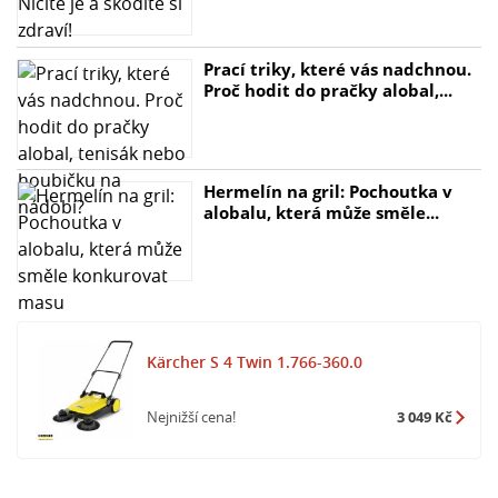
Prací triky, které vás nadchnou.
Proč hodit do pračky alobal,...
Hermelín na gril: Pochoutka v
alobalu, která může směle...
Kärcher S 4 Twin 1.766-360.0
Nejnižší cena!
3 049 Kč