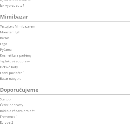
Jak vybrat auto?
Mimibazar
Testujte s Mimibazarem
Monster High
Barbie
Lego
Pyžama
Kosmetika a parfémy
Teplákové soupravy
Dětské boty
Ložní povlečení
Bazar nábytku
Doporučujeme
Starjob
České podcasty
Rádio a zábava pro děti
Frekvence 1
Evropa 2