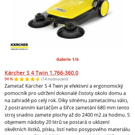
Galerie 1/6
Kärcher S 4 Twin 1.766-360.0
94 %
(14 hodnocení)
Zametač Kärcher S 4 Twin je efektivní a ergonomický
pomocník pro udržení dokonalé čistoty okolo domu a
na zahradě po celý rok. Díky silnému zametacímu válci,
2 postranním kartáčům a šířce zametání 680 mm tento
stroj snadno zamete plochy až do 2400 m2 za hodinu. S
objemem nádoby 20 litrů se postará o uklizení
okvětních lístků, písku, listí nebo posypového materiálu