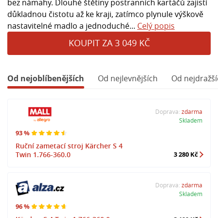
bez námahy. Dlouhé štětiny postranních kartáčů zajistí
důkladnou čistotu až ke kraji, zatímco plynule výškově
nastavitelné madlo a jednoduché...
Celý popis
KOUPIT ZA 3 049 KČ
Od nejoblíbenějších
Od nejlevnějších
Od nejdražší
Doprava:
zdarma
Skladem
93 %
Ruční zametací stroj Kärcher S 4
Twin 1.766-360.0
3 280 Kč
Doprava:
zdarma
Skladem
96 %