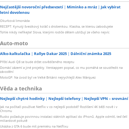
Nejčastější novoroční předsevzetí
Miminko a mráz
Jak vybírat
letní dovolenou
Okurková limonáda
RECEPT: Kynutý švestkový koláč s drobenkou. Klasika, se kterou zabodujete
Tohle nikdy neříkejte! Slova, kterými rodiče dětem ubližují ze všeho nejvíc
Auto-moto
Alko-kalkulačka
Rallye Dakar 2025
Dálniční známka 2025
Příští Audi Q8 se bude držet osvědčeného receptu
Domácí zázemí a jiné projekty. Verstappen popsal, co mu pomáhá se soustředit na
závodění
MotoGP: Na úvod byl ve Velké Británii nejrychlejší Alex Márquez
Věda a technika
Nejlepší chytré hodinky
Nejlepší telefony
Nejlepší VPN – srovnání
Jak na počítači používat Netflix v co nejlepší podobě? Rozlišení 4K běží nově i v
Chromu
Rusko požaduje povinnou instalaci státních aplikací do iPhonů. Apple odmítl, teď čelí
miliardové pokutě
Ukázka z GTA 6 bude mít premiéru na Netflixu