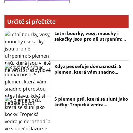
- Neuchovává pachy: Zabraňuje šíření nepříjemných
vůní
Určitě si přečtěte
Letní bouřky, vosy, mouchy i
sekačky jsou pro ně utrpením:...
Když pes šéfuje domácnosti: 5
plemen, která vám snadno...
5 plemen psů, která se sluní jako
kočky: Tropická vedra...