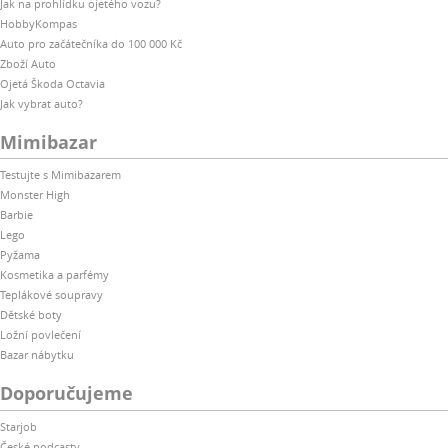
Jak na prohlídku ojetého vozu?
HobbyKompas
Auto pro začátečníka do 100 000 Kč
Zboží Auto
Ojetá Škoda Octavia
Jak vybrat auto?
Mimibazar
Testujte s Mimibazarem
Monster High
Barbie
Lego
Pyžama
Kosmetika a parfémy
Teplákové soupravy
Dětské boty
Ložní povlečení
Bazar nábytku
Doporučujeme
Starjob
České podcasty