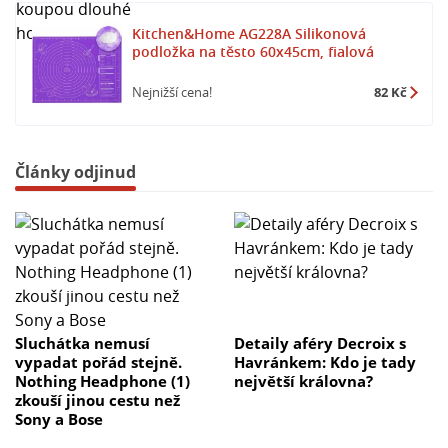
Kitchen&Home AG228A Silikonová
podložka na těsto 60x45cm, fialová
Nejnižší cena!
82 Kč
Články odjinud
Sluchátka nemusí
Detaily aféry Decroix s
vypadat pořád stejně.
Havránkem: Kdo je tady
Nothing Headphone (1)
největší královna?
zkouší jinou cestu než
Sony a Bose