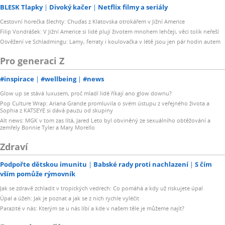
BLESK Tlapky
Divoký kačer
Netflix filmy a seriály
Cestovní horečka šlechty: Chuďas z Klatovska otrokářem v Jižní Americe
Filip Vondrášek: V Jižní Americe si lidé plují životem mnohem lehčeji, věci tolik neřeší
Osvěžení ve Schladmingu: Lamy, ferraty i koulovačka v létě jsou jen pár hodin autem
Pro generaci Z
#inspirace
#wellbeing
#news
Glow up se stává luxusem, proč mladí lidé říkají ano glow downu?
Pop Culture Wrap: Ariana Grande promluvila o svém ústupu z veřejného života a
Sophia z KATSEYE si dává pauzu od skupiny
Alt news: MGK v tom zas lítá, Jared Leto byl obviněný ze sexuálního obtěžování a
zemřely Bonnie Tyler a Mary Morello
Zdraví
Podpořte dětskou imunitu
Babské rady proti nachlazení
S čím
vším pomůže rýmovník
Jak se zdravě zchladit v tropických vedrech: Co pomáhá a kdy už riskujete úpal
Úpal a úžeh: Jak je poznat a jak se z nich rychle vyléčit
Parazité v nás: Kterým se u nás líbí a kde v našem těle je můžeme najít?