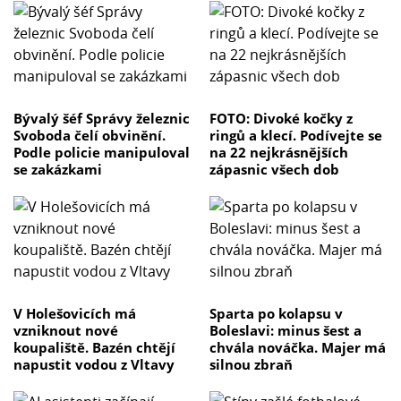
Bývalý šéf Správy železnic
FOTO: Divoké kočky z
Svoboda čelí obvinění.
ringů a klecí. Podívejte se
Podle policie manipuloval
na 22 nejkrásnějších
se zakázkami
zápasnic všech dob
V Holešovicích má
Sparta po kolapsu v
vzniknout nové
Boleslavi: minus šest a
koupaliště. Bazén chtějí
chvála nováčka. Majer má
napustit vodou z Vltavy
silnou zbraň