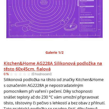
Galerie 1/2
Kitchen&Home AG228A Silikonová podložka na
těsto 60x45cm, fialová
0 %
(0 hodnocení)
Silikonová podložka na těsto od značky Kitchen&Home
s označením AG2228A je nepostradatelným
pomocníkem při vaření i pečení. Díky schopnosti
snášet teploty až do 230 °C vám umožní připravovat
těsto, těstoviny či pečivo s lehkostí a bez obav z přilnutí.
Tato praktická podložka se snadno čistí, díky čemuž