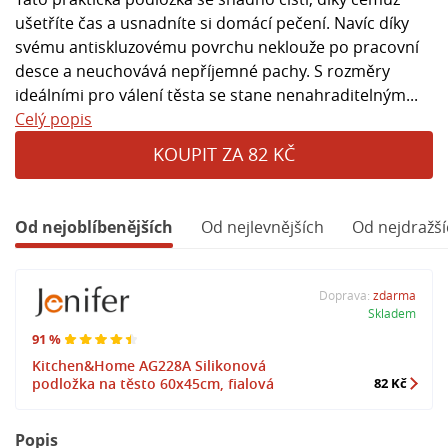
ušetříte čas a usnadníte si domácí pečení. Navíc díky
svému antiskluzovému povrchu neklouže po pracovní
desce a neuchovává nepříjemné pachy. S rozměry
ideálními pro válení těsta se stane nenahraditelným...
Celý popis
KOUPIT ZA 82 KČ
Od nejoblíbenějších
Od nejlevnějších
Od nejdražší
Doprava:
zdarma
Skladem
91 %
Kitchen&Home AG228A Silikonová
podložka na těsto 60x45cm, fialová
82 Kč
Popis