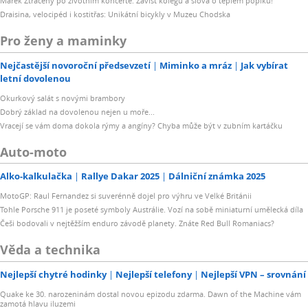
Marek Ztracený po životním koncertě: Závist kolegů a slova o teplém popíku!
Draisina, velocipéd i kostitřas: Unikátní bicykly v Muzeu Chodska
Pro ženy a maminky
Nejčastější novoroční předsevzetí
Miminko a mráz
Jak vybírat
letní dovolenou
Okurkový salát s novými brambory
Dobrý základ na dovolenou nejen u moře...
Vracejí se vám doma dokola rýmy a angíny? Chyba může být v zubním kartáčku
Auto-moto
Alko-kalkulačka
Rallye Dakar 2025
Dálniční známka 2025
MotoGP: Raul Fernandez si suverénně dojel pro výhru ve Velké Británii
Tohle Porsche 911 je poseté symboly Austrálie. Vozí na sobě miniaturní umělecká díla
Češi bodovali v nejtěžším enduro závodě planety. Znáte Red Bull Romaniacs?
Věda a technika
Nejlepší chytré hodinky
Nejlepší telefony
Nejlepší VPN – srovnání
Quake ke 30. narozeninám dostal novou epizodu zdarma. Dawn of the Machine vám
zamotá hlavu iluzemi