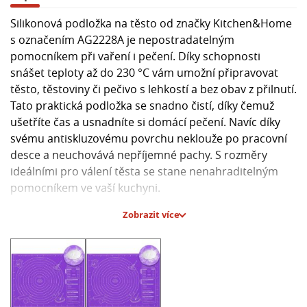
Silikonová podložka na těsto od značky Kitchen&Home
s označením AG2228A je nepostradatelným
pomocníkem při vaření i pečení. Díky schopnosti
snášet teploty až do 230 °C vám umožní připravovat
těsto, těstoviny či pečivo s lehkostí a bez obav z přilnutí.
Tato praktická podložka se snadno čistí, díky čemuž
ušetříte čas a usnadníte si domácí pečení. Navíc díky
svému antiskluzovému povrchu neklouže po pracovní
desce a neuchovává nepříjemné pachy. S rozměry
ideálními pro válení těsta se stane nenahraditelným
pomocníkem ve vaší kuchyni.
Zobrazit více
Hlavní parametry:
- Materiál: Silikon
- Odolnost vůči teplotě: Do 230 °C
- Rozměry: Ideální pro válení těsta
- Snadná údržba: Lehce se čistí
- Antiskluzový povrch: Neklouže po pracovní desce