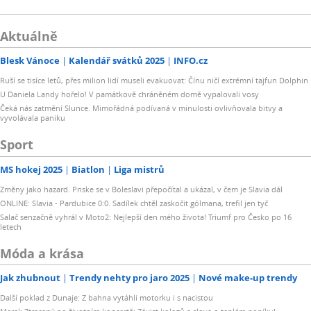
Aktuálně
Blesk Vánoce
Kalendář svátků 2025
INFO.cz
Ruší se tisíce letů, přes milion lidí museli evakuovat: Čínu ničí extrémní tajfun Dolphin
U Daniela Landy hořelo! V památkově chráněném domě vypalovali vosy
Čeká nás zatmění Slunce. Mimořádná podívaná v minulosti ovlivňovala bitvy a
vyvolávala paniku
Sport
MS hokej 2025
Biatlon
Liga mistrů
Změny jako hazard. Priske se v Boleslavi přepočítal a ukázal, v čem je Slavia dál
ONLINE: Slavia - Pardubice 0:0. Sadílek chtěl zaskočit gólmana, trefil jen tyč
Salač senzačně vyhrál v Moto2: Nejlepší den mého života! Triumf pro Česko po 16
letech
Móda a krása
Jak zhubnout
Trendy nehty pro jaro 2025
Nové make-up trendy
Další poklad z Dunaje: Z bahna vytáhli motorku i s nacistou