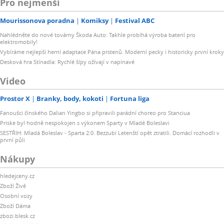
Pro nejmenší
Mourissonova poradna
Komiksy
Festival ABC
Nahlédněte do nové továrny Škoda Auto: Takhle probíhá výroba baterií pro
elektromobily!
Vybíráme nejlepší herní adaptace Pána prstenů. Moderní pecky i historicky první kroky
Desková hra Stínadla: Rychlé šípy ožívají v napínavé
Video
Prostor X
Branky, body, kokoti
Fortuna liga
Fanoušci čínského Dalian Yingbo si připravili parádní choreo pro Stanciua
Priske byl hodně nespokojen s výkonem Sparty v Mladé Boleslavi
SESTŘIH: Mladá Boleslav - Sparta 2:0. Bezzubí Letenští opět ztratili. Domácí rozhodli v
první půli
Nákupy
hledejceny.cz
Zboží Živě
Osobní vozy
Zboží Dáma
zbozi.blesk.cz