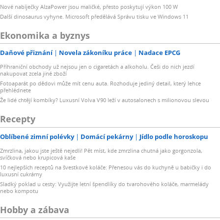
Nové nabíječky AlzaPower jsou maličké, přesto poskytují výkon 100 W
Další dinosaurus vyhyne. Microsoft předělává Správu tisku ve Windows 11
Ekonomika a byznys
Daňové přiznání
Novela zákoníku práce
Nadace EPCG
Příhraniční obchody už nejsou jen o cigaretách a alkoholu. Češi do nich jezdí
nakupovat zcela jiné zboží
Fotoaparát po dědovi může mít cenu auta. Rozhoduje jediný detail, který lehce
přehlédnete
Že lidé chtějí kombíky? Luxusní Volva V90 leží v autosalonech s milionovou slevou
Recepty
Oblíbené zimní polévky
Domácí pekárny
Jídlo podle horoskopu
Zmrzlina, jakou jste ještě nejedli! Pět míst, kde zmrzlina chutná jako gorgonzola,
svíčková nebo krupicová kaše
10 nejlepších receptů na švestkové koláče: Přenesou vás do kuchyně u babičky i do
luxusní cukrárny
Sladký poklad u cesty: Využijte letní špendlíky do tvarohového koláče, marmelády
nebo kompotu
Hobby a zábava