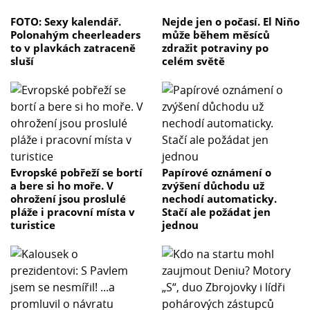
FOTO: Sexy kalendář.
Nejde jen o počasí. El Niňo
Polonahým cheerleaders
může během měsíců
to v plavkách zatraceně
zdražit potraviny po
sluší
celém světě
Evropské pobřeží se bortí
Papírové oznámení o
a bere si ho moře. V
zvýšení důchodu už
ohrožení jsou proslulé
nechodí automaticky.
pláže i pracovní místa v
Stačí ale požádat jen
turistice
jednou