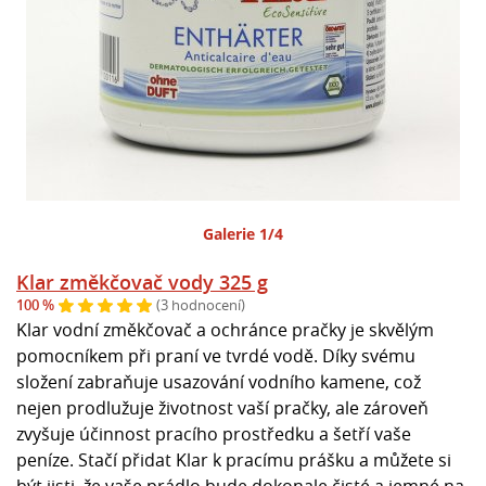
Galerie 1/4
Klar změkčovač vody 325 g
100 %
(3 hodnocení)
Klar vodní změkčovač a ochránce pračky je skvělým
pomocníkem při praní ve tvrdé vodě. Díky svému
složení zabraňuje usazování vodního kamene, což
nejen prodlužuje životnost vaší pračky, ale zároveň
zvyšuje účinnost pracího prostředku a šetří vaše
peníze. Stačí přidat Klar k pracímu prášku a můžete si
být jisti, že vaše prádlo bude dokonale čisté a jemné na