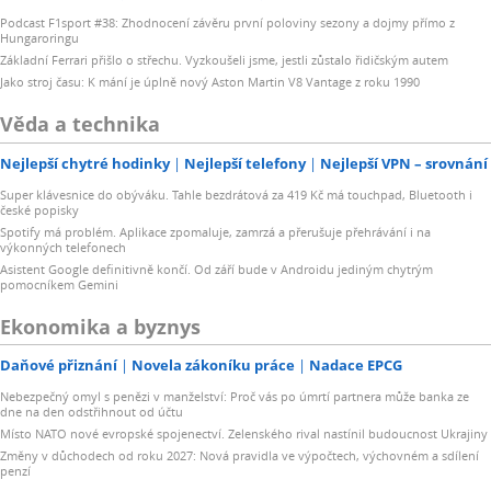
Podcast F1sport #38: Zhodnocení závěru první poloviny sezony a dojmy přímo z
Hungaroringu
Základní Ferrari přišlo o střechu. Vyzkoušeli jsme, jestli zůstalo řidičským autem
Jako stroj času: K mání je úplně nový Aston Martin V8 Vantage z roku 1990
Věda a technika
Nejlepší chytré hodinky
Nejlepší telefony
Nejlepší VPN – srovnání
Super klávesnice do obýváku. Tahle bezdrátová za 419 Kč má touchpad, Bluetooth i
české popisky
Spotify má problém. Aplikace zpomaluje, zamrzá a přerušuje přehrávání i na
výkonných telefonech
Asistent Google definitivně končí. Od září bude v Androidu jediným chytrým
pomocníkem Gemini
Ekonomika a byznys
Daňové přiznání
Novela zákoníku práce
Nadace EPCG
Nebezpečný omyl s penězi v manželství: Proč vás po úmrtí partnera může banka ze
dne na den odstřihnout od účtu
Místo NATO nové evropské spojenectví. Zelenského rival nastínil budoucnost Ukrajiny
Změny v důchodech od roku 2027: Nová pravidla ve výpočtech, výchovném a sdílení
penzí