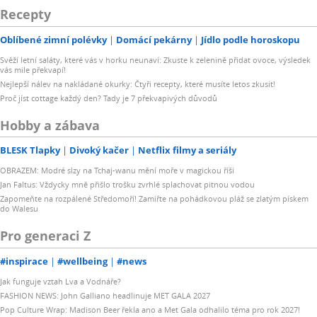
Recepty
Oblíbené zimní polévky
Domácí pekárny
Jídlo podle horoskopu
Svěží letní saláty, které vás v horku neunaví: Zkuste k zelenině přidat ovoce, výsledek
vás mile překvapí!
Nejlepší nálev na nakládané okurky: Čtyři recepty, které musíte letos zkusit!
Proč jíst cottage každý den? Tady je 7 překvapivých důvodů
Hobby a zábava
BLESK Tlapky
Divoký kačer
Netflix filmy a seriály
OBRAZEM: Modré slzy na Tchaj-wanu mění moře v magickou říši
Jan Faltus: Vždycky mně přišlo trošku zvrhlé splachovat pitnou vodou
Zapomeňte na rozpálené Středomoří! Zamiřte na pohádkovou pláž se zlatým pískem
do Walesu
Pro generaci Z
#inspirace
#wellbeing
#news
Jak funguje vztah Lva a Vodnáře?
FASHION NEWS: John Galliano headlinuje MET GALA 2027
Pop Culture Wrap: Madison Beer řekla ano a Met Gala odhalilo téma pro rok 2027!