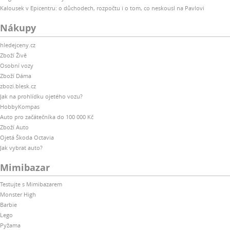
Kalousek v Epicentru: o důchodech, rozpočtu i o tom, co neskousl na Pavlovi
Nákupy
hledejceny.cz
Zboží Živě
Osobní vozy
Zboží Dáma
zbozi.blesk.cz
Jak na prohlídku ojetého vozu?
HobbyKompas
Auto pro začátečníka do 100 000 Kč
Zboží Auto
Ojetá Škoda Octavia
Jak vybrat auto?
Mimibazar
Testujte s Mimibazarem
Monster High
Barbie
Lego
Pyžama