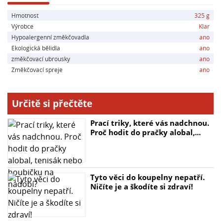
Hmotnost
325 g
Hlavní parametry:
Výrobce
Klar
- Změkčuje vodu a zvyšuje účinek pracího prostředku
Hypoalergenní změkčovadla
ano
- Zabraňuje usazování vodního kamene a prodlužuje
Ekologická bělidla
ano
životnost pračky
změkčovací ubrousky
ano
- Vhodný pro praní v tvrdé vodě a při všech teplotách
Změkčovací spreje
ano
- Snadné použití – stačí přidat k pracímu prášku
- Speciálně vyvinut pro citlivou a alergickou pokožku
- Certifikát ECOGARANTIE pro zaručenou kvalitu a
Určitě si přečtěte
šetrnost
Prací triky, které vás nadchnou.
Proč hodit do pračky alobal,...
Tyto věci do koupelny nepatří.
Ničíte je a škodíte si zdraví!