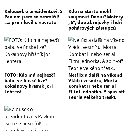
Kalousek o prezidentovi: S
Kdo na startu mohl
Pavlem jsem se nesmířil!
zaujmout Deniu? Motory
...a promluvil o návratu
„S“, duo Zbrojovky i lídři
pohárových zástupců
FOTO: Kdo má nejhezčí
Netflix a další na víkend:
babu ve finské lize?
Vládci vesmíru, Mortal
Kokainový hříšník Jori
Kombat II nebo seriál
Lehterä
Elitní jednotka. A spin-off
Teorie velkého třesku