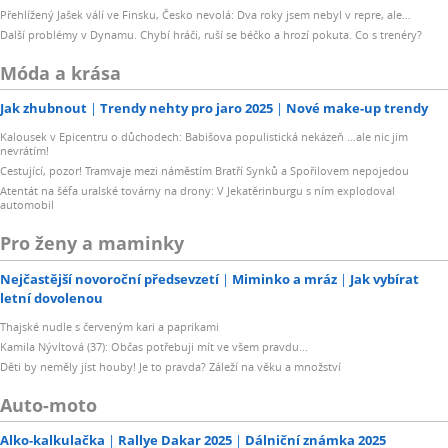
Přehlížený Jašek válí ve Finsku, Česko nevolá: Dva roky jsem nebyl v repre, ale…
Další problémy v Dynamu. Chybí hráči, ruší se béčko a hrozí pokuta. Co s trenéry?
Móda a krása
Jak zhubnout
Trendy nehty pro jaro 2025
Nové make-up trendy
Kalousek v Epicentru o důchodech: Babišova populistická nekázeň …ale nic jim
nevrátím!
Cestující, pozor! Tramvaje mezi náměstím Bratří Synků a Spořilovem nepojedou
Atentát na šéfa uralské továrny na drony: V Jekatěrinburgu s ním explodoval
automobil
Pro ženy a maminky
Nejčastější novoroční předsevzetí
Miminko a mráz
Jak vybírat
letní dovolenou
Thajské nudle s červeným kari a paprikami
Kamila Nývltová (37): Občas potřebuji mít ve všem pravdu...
Děti by neměly jíst houby! Je to pravda? Záleží na věku a množství
Auto-moto
Alko-kalkulačka
Rallye Dakar 2025
Dálniční známka 2025