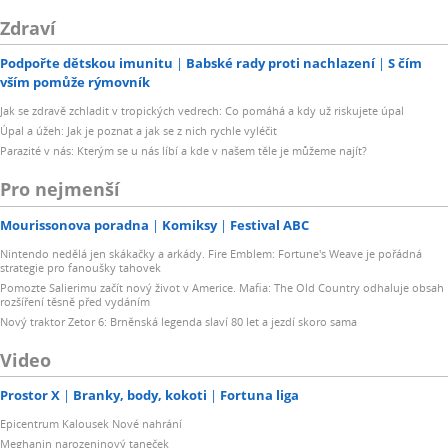
Zdraví
Podpořte dětskou imunitu
Babské rady proti nachlazení
S čím
vším pomůže rýmovník
Jak se zdravě zchladit v tropických vedrech: Co pomáhá a kdy už riskujete úpal
Úpal a úžeh: Jak je poznat a jak se z nich rychle vyléčit
Parazité v nás: Kterým se u nás líbí a kde v našem těle je můžeme najít?
Pro nejmenší
Mourissonova poradna
Komiksy
Festival ABC
Nintendo nedělá jen skákačky a arkády. Fire Emblem: Fortune's Weave je pořádná
strategie pro fanoušky tahovek
Pomozte Salierimu začít nový život v Americe. Mafia: The Old Country odhaluje obsah
rozšíření těsně před vydáním
Nový traktor Zetor 6: Brněnská legenda slaví 80 let a jezdí skoro sama
Video
Prostor X
Branky, body, kokoti
Fortuna liga
Epicentrum Kalousek Nové nahrání
Meghanin narozeninový taneček