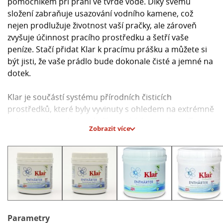
pomocníkem při praní ve tvrdé vodě. Díky svému
složení zabraňuje usazování vodního kamene, což
nejen prodlužuje životnost vaší pračky, ale zároveň
zvyšuje účinnost pracího prostředku a šetří vaše
peníze. Stačí přidat Klar k pracímu prášku a můžete si
být jisti, že vaše prádlo bude dokonale čisté a jemné na
dotek.
Klar je součástí systému přírodních čisticích
prostředků, které byly vyvinuty s ohledem na extrémně
citlivou a alergickou pokožku trpící dermatózou. Tento
Zobrazit více
neutrální výrobek bez parfemace je vhodný pro
všechny teploty a snadno ho lze kombinovat s dalšími
BIO čisticími prostředky od stejného výrobce, jako jsou
například výrobky od značky AlmaWin.
Kvalita výrobků od značky Klar je zaručena certifikátem
ECOGARANTIE, což je jasný důkaz o šetrnosti k
životnímu prostředí a zdraví uživatelů.
Parametry