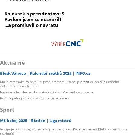
Kalousek o prezidentovi: S
Pavlem jsem se nesmířil!
...a promluvil o návratu
VÝBĚR
Aktuálně
Blesk Vánoce
Kalendář svátků 2025
INFO.cz
Malíř Peterbok: Po revoluci jsme promarnili šanci prorazit ve světě s uměním
ovlivněným socialismem
Nečekaná hrozba na chorvatské dálnici! Medvěd ve vozovce
Rodina pátrá po tátovi v Egyptě: Jirka umřel?!
Sport
MS hokej 2025
Biatlon
Liga mistrů
Vstupuje jako fotograf, ne jako prezident. Petr Pavel je členem Klubu sportovních
novinářů