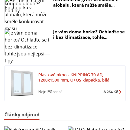
alobalu, která může směle...
Je vám doma horko? Ochlaďte se
i bez klimatizace, tohle...
Plastové okno - KNIPPING 70 AD,
1200x1500 mm, O+OS klapačka, bílá
Nejnižší cena!
8 264 Kč
Články odjinud