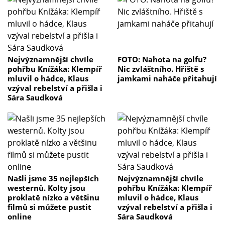
Nejvýznamnější chvíle
FOTO: Nahota na golfu?
pohřbu Knížáka: Klempíř
Nic zvláštního. Hřiště s
mluvil o hádce, Klaus
jamkami naháče přitahují
vzýval rebelství a přišla i
Sára Saudková
Našli jsme 35 nejlepších
Nejvýznamnější chvíle
westernů. Kolty jsou
pohřbu Knížáka: Klempíř
proklatě nízko a většinu
mluvil o hádce, Klaus
filmů si můžete pustit
vzýval rebelství a přišla i
online
Sára Saudková