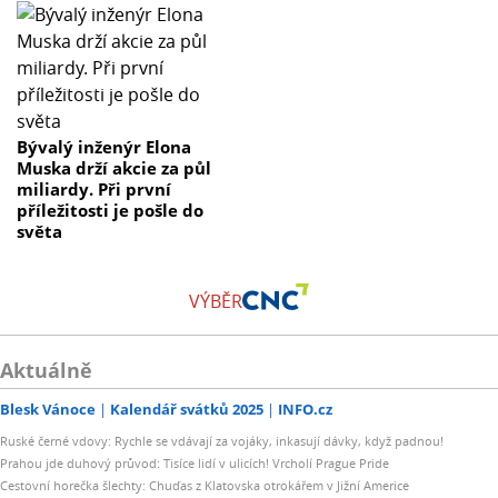
Bývalý inženýr Elona
Muska drží akcie za půl
miliardy. Při první
příležitosti je pošle do
světa
VÝBĚR
Aktuálně
Blesk Vánoce
Kalendář svátků 2025
INFO.cz
Ruské černé vdovy: Rychle se vdávají za vojáky, inkasují dávky, když padnou!
Prahou jde duhový průvod: Tisíce lidí v ulicích! Vrcholí Prague Pride
Cestovní horečka šlechty: Chuďas z Klatovska otrokářem v Jižní Americe