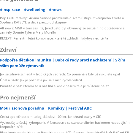
#inspirace
#wellbeing
#news
Pop Culture Wrap: Ariana Grande promluvila o svém ústupu z veřejného života a
Sophia z KATSEYE si dává pauzu od skupiny
Alt news: MGK v tom zas lítá, Jared Leto byl obviněný ze sexuálního obtěžování a
zemřely Bonnie Tyler a Mary Morello
RECEPT: Perfektní letní kombinace, které tě zchladí, i kdybys nechtěl*a
Zdraví
Podpořte dětskou imunitu
Babské rady proti nachlazení
S čím
vším pomůže rýmovník
Jak se zdravě zchladit v tropických vedrech: Co pomáhá a kdy už riskujete úpal
Úpal a úžeh: Jak je poznat a jak se z nich rychle vyléčit
Parazité v nás: Kterým se u nás líbí a kde v našem těle je můžeme najít?
Pro nejmenší
Mourissonova poradna
Komiksy
Festival ABC
Česká společnost ornitologická slaví 100 let: Jak chrání ptáky v ČR?
Vyzkoušejte český kyberpunk. V Netspectre se stanete elitním hackerem napadajícím
korporátní sítě
Plastikový model Handley Page Hampden 1:72: Postavili jsme létající kufr RAF od KP