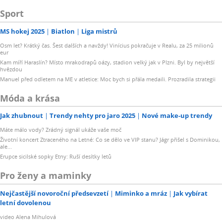
Sport
MS hokej 2025
Biatlon
Liga mistrů
Osm let? Krátký čas. Šest dalších a navždy! Vinícius pokračuje v Realu, za 25 milionů
eur
Kam míří Haraslín? Místo mrakodrapů oázy, stadion velký jak v Plzni. Byl by největší
hvězdou
Manuel před odletem na ME v atletice: Moc bych si přála medaili. Prozradila strategii
Móda a krása
Jak zhubnout
Trendy nehty pro jaro 2025
Nové make-up trendy
Máte málo vody? Zrádný signál ukáže vaše moč
Životní koncert Ztraceného na Letné: Co se dělo ve VIP stanu? Jágr přišel s Dominikou,
ale...
Erupce sicilské sopky Etny: Ruší desítky letů
Pro ženy a maminky
Nejčastější novoroční předsevzetí
Miminko a mráz
Jak vybírat
letní dovolenou
video Alena Mihulová