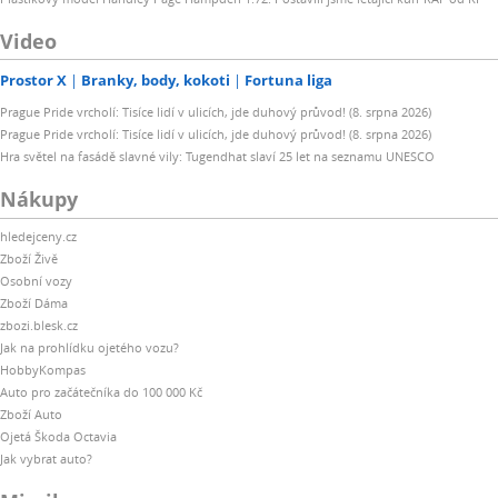
Video
Prostor X
Branky, body, kokoti
Fortuna liga
Prague Pride vrcholí: Tisíce lidí v ulicích, jde duhový průvod! (8. srpna 2026)
Prague Pride vrcholí: Tisíce lidí v ulicích, jde duhový průvod! (8. srpna 2026)
Hra světel na fasádě slavné vily: Tugendhat slaví 25 let na seznamu UNESCO
Nákupy
hledejceny.cz
Zboží Živě
Osobní vozy
Zboží Dáma
zbozi.blesk.cz
Jak na prohlídku ojetého vozu?
HobbyKompas
Auto pro začátečníka do 100 000 Kč
Zboží Auto
Ojetá Škoda Octavia
Jak vybrat auto?