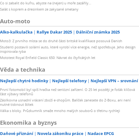
Co si zabalit do kufru, abyste na (nejen) u moře zazářily...
Salát s koprem a dresinkem ze zakysané smetany
Auto-moto
Alko-kalkulačka
Rallye Dakar 2025
Dálniční známka 2025
Moto3: Z prvního místa se do druhé části britské kvalifikace posouvá Danish
Studenti postavili solární auto, které vyrobí více energie, než spotřebuje. Jeho design
inspirovala ryba
Mototest Royal Enfield Classic 650: Návrat do čtyřicátých let
Věda a technika
Nejlepší chytré hodinky
Nejlepší telefony
Nejlepší VPN – srovnání
První fotomobil byl spíš hračka než seriózní zařízení. O 25 let později je foťák klíčová
část výbavy telefonů
Zásilkovna usnadní vrácení zboží e-shopům. Balíček zanesete do Z-Boxu, ani není
nutné tisknout štítek
Válka s bloky. Průzkumník smaže mnoho malých souborů o třetinu rychleji
Ekonomika a byznys
Daňové přiznání
Novela zákoníku práce
Nadace EPCG