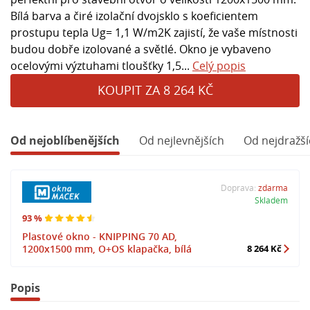
Bílá barva a čiré izolační dvojsklo s koeficientem
prostupu tepla Ug= 1,1 W/m2K zajistí, že vaše místnosti
budou dobře izolované a světlé. Okno je vybaveno
ocelovými výztuhami tloušťky 1,5...
Celý popis
KOUPIT ZA 8 264 KČ
Od nejoblíbenějších
Od nejlevnějších
Od nejdražší
Doprava:
zdarma
Skladem
93 %
Plastové okno - KNIPPING 70 AD,
1200x1500 mm, O+OS klapačka, bílá
8 264 Kč
Popis