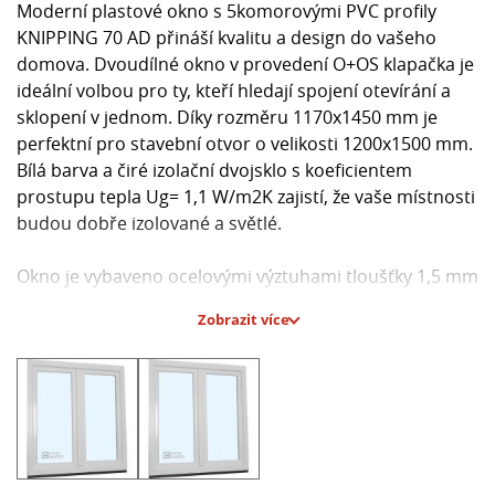
Moderní plastové okno s 5komorovými PVC profily
KNIPPING 70 AD přináší kvalitu a design do vašeho
domova. Dvoudílné okno v provedení O+OS klapačka je
ideální volbou pro ty, kteří hledají spojení otevírání a
sklopení v jednom. Díky rozměru 1170x1450 mm je
perfektní pro stavební otvor o velikosti 1200x1500 mm.
Bílá barva a čiré izolační dvojsklo s koeficientem
prostupu tepla Ug= 1,1 W/m2K zajistí, že vaše místnosti
budou dobře izolované a světlé.
Okno je vybaveno ocelovými výztuhami tloušťky 1,5 mm
pro pevnost a stabilitu. Dvojité těsnění rámu a křídla
Zobrazit více
spolu s podkladním profilem usnadňují montáž a
zajišťují těsnost. K oknu získáte zdarma kliky, krytky na
závěsy, okapničky a standardní montážní materiál.
**Hlavní parametry:**
- PVC profil: 5komorový KNIPPING 70 AD, stavební
hloubka 70 mm,