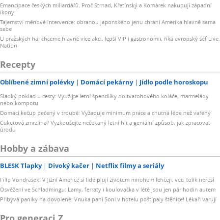
Emancipace českých miliardářů. Proč Strnad, Křetínský a Komárek nakupují západní
ikony
Tajemství měnové intervence: obranou japonského jenu chrání Amerika hlavně sama
sebe
U pražských hal chceme hlavně více akcí, lepší VIP i gastronomii, říká evropský šéf Live
Nation
Recepty
Oblíbené zimní polévky
Domácí pekárny
Jídlo podle horoskopu
Sladký poklad u cesty: Využijte letní špendlíky do tvarohového koláče, marmelády
nebo kompotu
Domácí kečup pečený v troubě: Vyžaduje minimum práce a chutná lépe než vařený
Cuketová zmrzlina? Vyzkoušejte nečekaný letní hit a geniální způsob, jak zpracovat
úrodu
Hobby a zábava
BLESK Tlapky
Divoký kačer
Netflix filmy a seriály
Filip Vondrášek: V Jižní Americe si lidé plují životem mnohem lehčeji, věci tolik neřeší
Osvěžení ve Schladmingu: Lamy, ferraty i koulovačka v létě jsou jen pár hodin autem
Přibývá paniky na dovolené: Vnuka paní Soni v hotelu poštípaly štěnice! Lékaři varují
Pro generaci Z