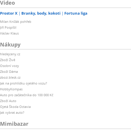
Video
Prostor X
Branky, body, kokoti
Fortuna liga
Milan Knížák pohřeb
Jiří Pospíšil
Václav Klaus
Nákupy
hledejceny.cz
Zboží Živě
Osobní vozy
Zboží Dáma
zbozi.blesk.cz
Jak na prohlídku ojetého vozu?
HobbyKompas
Auto pro začátečníka do 100 000 Kč
Zboží Auto
Ojetá Škoda Octavia
Jak vybrat auto?
Mimibazar