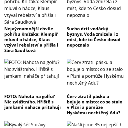
Nejvýznamnější chvíle
Sucho drtí vodácký
pohřbu Knížáka: Klempíř
byznys. Voda zmizela i z
mluvil o hádce, Klaus
míst, kde to Česko dosud
vzýval rebelství a přišla i
nepoznalo
Sára Saudková
FOTO: Nahota na golfu?
Červ ztratil pásku a
Nic zvláštního. Hřiště s
bojuje o místo: co se stalo
jamkami naháče přitahují
v Plzni a pomůže
Hyskému nechtěný Adu?