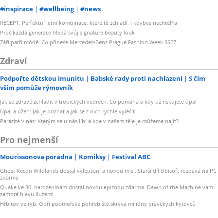
#inspirace
#wellbeing
#news
RECEPT: Perfektní letní kombinace, které tě zchladí, i kdybys nechtěl*a
Proč každá generace hledá svůj signature beauty look
Září patří módě: Co přinese Mercedes-Benz Prague Fashion Week SS27
Zdraví
Podpořte dětskou imunitu
Babské rady proti nachlazení
S čím
vším pomůže rýmovník
Jak se zdravě zchladit v tropických vedrech: Co pomáhá a kdy už riskujete úpal
Úpal a úžeh: Jak je poznat a jak se z nich rychle vyléčit
Parazité v nás: Kterým se u nás líbí a kde v našem těle je můžeme najít?
Pro nejmenší
Mourissonova poradna
Komiksy
Festival ABC
Ghost Recon Wildlands dostal vylepšení a novou misi. Starší díl Ubisoft rozdává na PC
zdarma
Quake ke 30. narozeninám dostal novou epizodu zdarma. Dawn of the Machine vám
zamotá hlavu iluzemi
Hřbitov velryb: Obří podmořské pohřebiště skrývá miliony pravěkých kytovců