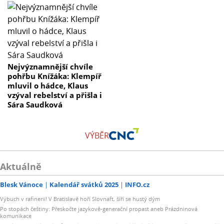
Nejvýznamnější chvíle
pohřbu Knížáka: Klempíř
mluvil o hádce, Klaus
vzýval rebelství a přišla i
Sára Saudková
VÝBĚR
Aktuálně
Blesk Vánoce
Kalendář svátků 2025
INFO.cz
Výbuch v rafinerii! V Bratislavě hoří Slovnaft, šíří se hustý dým
Po stopách češtiny: Přeskočte jazykově-generační propast aneb Prázdninová
komunikace