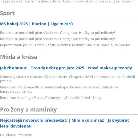
Tragédie na oblíbeném festivalu Brutal Assault: Polák skočil z mostu a už se nevynořil
Sport
MS hokej 2025
Biatlon
Liga mistrů
Ronaldo se pochlubil před sňatkem s Georginou: Hračky za půl miliardy!
Ronaldo se pochlubil před sňatkem s Georginou: Hračky za půl miliardy!
Reprezentanti po MS: Plzeň v pasti, extrém u Memiče. Slavia se poučila, co Sparta?
Móda a krása
Jak zhubnout
Trendy nehty pro jaro 2025
Nové make-up trendy
Obrovský strach o Nikolase (9) s autismem: Chlapec odešel z domova na Letné, viděli
jste ho?
Maskovaní muži napadli Jaromíra Soukupa: Krvavá nakládačka, zmlátili ho
basebalovou pálkou
Retro foto Kateřiny a Petera Pechových: „Smraďoši“ před 16 lety
Pro ženy a maminky
Nejčastější novoroční předsevzetí
Miminko a mráz
Jak vybírat
letní dovolenou
Okurková limonáda