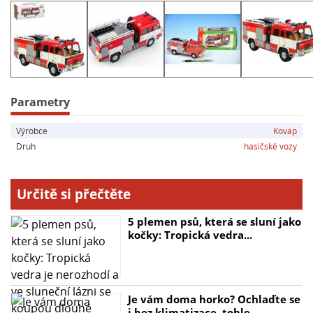
Pokud milujete techniku a hasičská auta, tento model
je pro vás to pravé. Staňte se součástí fascinujícího
světa záchranných operací a dopřejte si kousek této
vzrušující atmosféry i doma.
Parametry
**Hlavní parametry:**
Výrobce
Kovap
- Rozměry balení: 22 x 10.5 x 9 cm
Druh
hasičské vozy
- Rozměry hračky: 17 cm
- Materiál: kov + plastové části
- Vhodné pro děti od 3 let
Určitě si přečtěte
- Cena za 1 kus
5 plemen psů, která se sluní jako
kočky: Tropická vedra...
Je vám doma horko? Ochlaďte se
i bez klimatizace, tohle...