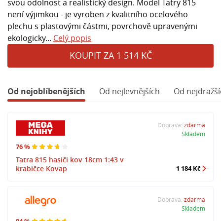
svou odolnost a realistický design. Model Tatry 815
není výjimkou - je vyroben z kvalitního ocelového
plechu s plastovými částmi, povrchově upravenými
ekologicky...
Celý popis
KOUPIT ZA 1 514 KČ
Od nejoblíbenějších
Od nejlevnějších
Od nejdražší
Doprava:
zdarma
Skladem
76 %
Tatra 815 hasiči kov 18cm 1:43 v
krabičce Kovap
1 184 Kč
Doprava:
zdarma
Skladem