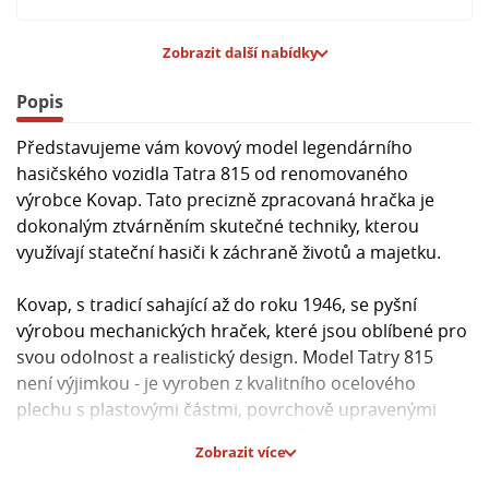
Zobrazit další nabídky
Popis
Představujeme vám kovový model legendárního
hasičského vozidla Tatra 815 od renomovaného
výrobce Kovap. Tato precizně zpracovaná hračka je
dokonalým ztvárněním skutečné techniky, kterou
využívají stateční hasiči k záchraně životů a majetku.
Kovap, s tradicí sahající až do roku 1946, se pyšní
výrobou mechanických hraček, které jsou oblíbené pro
svou odolnost a realistický design. Model Tatry 815
není výjimkou - je vyroben z kvalitního ocelového
plechu s plastovými částmi, povrchově upravenými
ekologicky nezávadnými barvami. Díky pevné
Zobrazit více
konstrukci je tato hračka odolná i při hravém
zacházení.