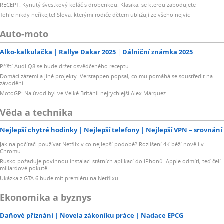
RECEPT: Kynutý švestkový koláč s drobenkou. Klasika, se kterou zabodujete
Tohle nikdy neříkejte! Slova, kterými rodiče dětem ubližují ze všeho nejvíc
Auto-moto
Alko-kalkulačka
Rallye Dakar 2025
Dálniční známka 2025
Příští Audi Q8 se bude držet osvědčeného receptu
Domácí zázemí a jiné projekty. Verstappen popsal, co mu pomáhá se soustředit na
závodění
MotoGP: Na úvod byl ve Velké Británii nejrychlejší Alex Márquez
Věda a technika
Nejlepší chytré hodinky
Nejlepší telefony
Nejlepší VPN – srovnání
Jak na počítači používat Netflix v co nejlepší podobě? Rozlišení 4K běží nově i v
Chromu
Rusko požaduje povinnou instalaci státních aplikací do iPhonů. Apple odmítl, teď čelí
miliardové pokutě
Ukázka z GTA 6 bude mít premiéru na Netflixu
Ekonomika a byznys
Daňové přiznání
Novela zákoníku práce
Nadace EPCG