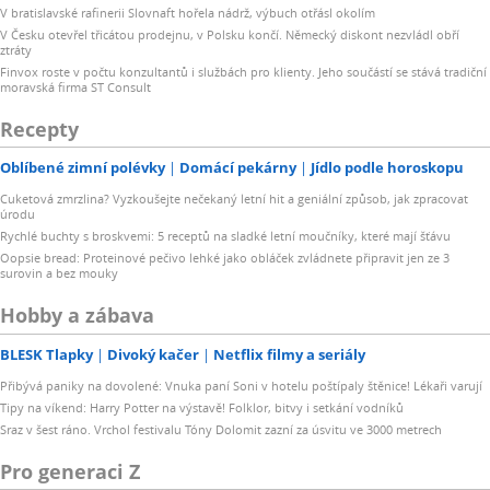
V bratislavské rafinerii Slovnaft hořela nádrž, výbuch otřásl okolím
V Česku otevřel třicátou prodejnu, v Polsku končí. Německý diskont nezvládl obří
ztráty
Finvox roste v počtu konzultantů i službách pro klienty. Jeho součástí se stává tradiční
moravská firma ST Consult
Recepty
Oblíbené zimní polévky
Domácí pekárny
Jídlo podle horoskopu
Cuketová zmrzlina? Vyzkoušejte nečekaný letní hit a geniální způsob, jak zpracovat
úrodu
Rychlé buchty s broskvemi: 5 receptů na sladké letní moučníky, které mají šťávu
Oopsie bread: Proteinové pečivo lehké jako obláček zvládnete připravit jen ze 3
surovin a bez mouky
Hobby a zábava
BLESK Tlapky
Divoký kačer
Netflix filmy a seriály
Přibývá paniky na dovolené: Vnuka paní Soni v hotelu poštípaly štěnice! Lékaři varují
Tipy na víkend: Harry Potter na výstavě! Folklor, bitvy i setkání vodníků
Sraz v šest ráno. Vrchol festivalu Tóny Dolomit zazní za úsvitu ve 3000 metrech
Pro generaci Z