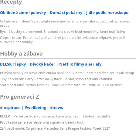
Recepty
Oblíbené zimní polévky
Domácí pekárny
Jídlo podle horoskopu
Cuketová zmrzlina? Vyzkoušejte nečekaný letní hit a geniální způsob, jak zpracovat
úrodu
Rychlé buchty s broskvemi: 5 receptů na sladké letní moučníky, které mají šťávu
Oopsie bread: Proteinové pečivo lehké jako obláček zvládnete připravit jen ze 3
surovin a bez mouky
Hobby a zábava
BLESK Tlapky
Divoký kačer
Netflix filmy a seriály
Přibývá paniky na dovolené: Vnuka paní Soni v hotelu poštípaly štěnice! Lékaři varují
Tipy na víkend: Harry Potter na výstavě! Folklor, bitvy i setkání vodníků
Sraz v šest ráno. Vrchol festivalu Tóny Dolomit zazní za úsvitu ve 3000 metrech
Pro generaci Z
#inspirace
#wellbeing
#news
RECEPT: Perfektní letní kombinace, které tě zchladí, i kdybys nechtěl*a
Proč každá generace hledá svůj signature beauty look
Září patří módě: Co přinese Mercedes-Benz Prague Fashion Week SS27