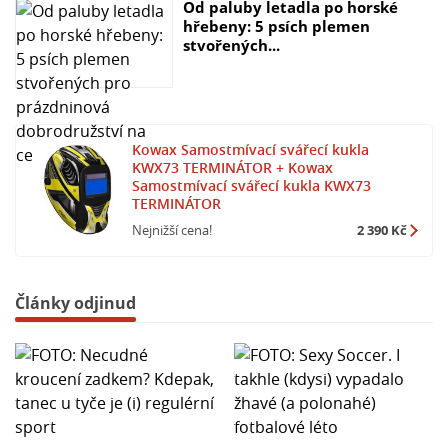
Od paluby letadla po horské
hřebeny: 5 psích plemen
stvořených...
Kowax Samostmívací svářecí kukla
KWX73 TERMINÁTOR + Kowax
Samostmívací svářecí kukla KWX73
TERMINÁTOR
Nejnižší cena!
2 390 Kč
Články odjinud