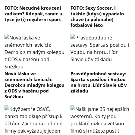
FOTO: Necudné kroucení
FOTO: Sexy Soccer. I
zadkem? Kdepak, tanec u
takhle (kdysi) vypadalo
tyče je (i) regulérní sport
žhavé (a polonahé)
fotbalové léto
Nová láska ve
Pravděpodobné sestavy:
sněmovních lavicích:
Sparta s posilou i Vojtou
Decroix s mladým kolegou
na hrotu. Lídr Slavie už v
z ODS v bazénu pod
základu
Sněžkou