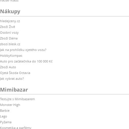
Václav Klaus
Nákupy
hledejceny.cz
Zboží Živě
Osobní vozy
Zboží Dáma
zbozi.blesk.cz
Jak na prohlídku ojetého vozu?
HobbyKompas
Auto pro začátečníka do 100 000 Kč
Zboží Auto
Ojetá Škoda Octavia
Jak vybrat auto?
Mimibazar
Testujte s Mimibazarem
Monster High
Barbie
Lego
Pyžama
Kosmetika a parfémy