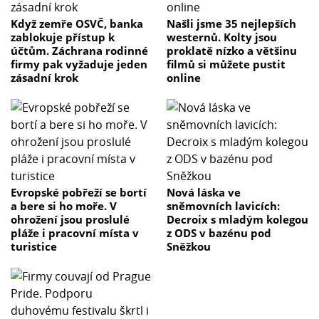
Když zemře OSVČ, banka
Našli jsme 35 nejlepších
zablokuje přístup k
westernů. Kolty jsou
účtům. Záchrana rodinné
proklatě nízko a většinu
firmy pak vyžaduje jeden
filmů si můžete pustit
zásadní krok
online
Evropské pobřeží se bortí
Nová láska ve
a bere si ho moře. V
sněmovních lavicích:
ohrožení jsou proslulé
Decroix s mladým kolegou
pláže i pracovní místa v
z ODS v bazénu pod
turistice
Sněžkou