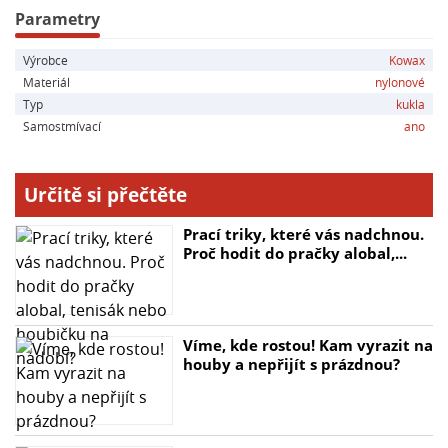
- Solární článek a 1 x CR2450 lithiová baterie
Parametry
- Nastavitelná citlivost a rychlost ztmavení
Výrobce
Kowax
- Pracovní teplota: -10°C až +55°C
Materiál
nylonové
- Automatické zapnutí a vypnutí
Typ
kukla
- LED indikátor slabé baterie
Samostmívací
ano
- Optická třída dle EN379 1/1/1/2
Určitě si přečtěte
Prací triky, které vás nadchnou.
Proč hodit do pračky alobal,...
Víme, kde rostou! Kam vyrazit na
houby a nepřijít s prázdnou?