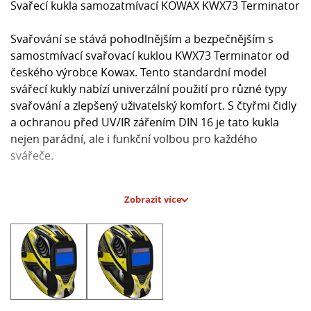
Svařecí kukla samozatmívací KOWAX KWX73 Terminator
Svařování se stává pohodlnějším a bezpečnějším s
samostmívací svařovací kuklou KWX73 Terminator od
českého výrobce Kowax. Tento standardní model
svářecí kukly nabízí univerzální použití pro různé typy
svařování a zlepšený uživatelský komfort. S čtyřmi čidly
a ochranou před UV/IR zářením DIN 16 je tato kukla
nejen parádní, ale i funkční volbou pro každého
svářeče.
Hlavní parametry:
Zobrazit více
- Celkové rozměry: 110 x 90 x 9 mm
- Velikost zorného pole: 96 x 53 mm
- Integrované držáky pro dioptrická skla
- Clona při rozjasněném filtru: 3,5 dle DIN, při
ztmaveném filtru nastavitelná 9-13 dle DIN
- Počet optických senzorů: 4