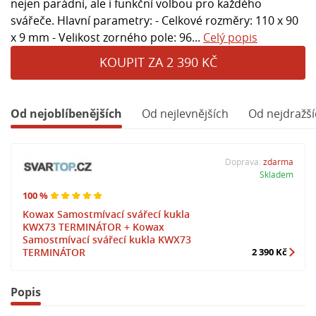
nejen parádní, ale i funkční volbou pro každého
svářeče. Hlavní parametry: - Celkové rozměry: 110 x 90
x 9 mm - Velikost zorného pole: 96...
Celý popis
KOUPIT ZA 2 390 KČ
Od nejoblíbenějších
Od nejlevnějších
Od nejdražší
Doprava:
zdarma
Skladem
100 %
Kowax Samostmívací svářecí kukla
KWX73 TERMINÁTOR + Kowax
Samostmívací svářecí kukla KWX73
TERMINÁTOR
2 390 Kč
Popis