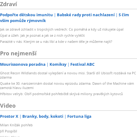
Zdraví
Podpořte dětskou imunitu
Babské rady proti nachlazení
S čím
vším pomůže rýmovník
Jak se zdravě zchladit v tropických vedrech: Co pomáhá a kdy už riskujete úpal
Úpal a úžeh: Jak je poznat a jak se z nich rychle vyléčit
Parazité v nás: Kterým se u nás líbí a kde v našem těle je můžeme najít?
Pro nejmenší
Mourissonova poradna
Komiksy
Festival ABC
Ghost Recon Wildlands dostal vylepšení a novou misi. Starší díl Ubisoft rozdává na PC
zdarma
Quake ke 30. narozeninám dostal novou epizodu zdarma. Dawn of the Machine vám
zamotá hlavu iluzemi
Hřbitov velryb: Obří podmořské pohřebiště skrývá miliony pravěkých kytovců
Video
Prostor X
Branky, body, kokoti
Fortuna liga
Milan Knížák pohřeb
Jiří Pospíšil