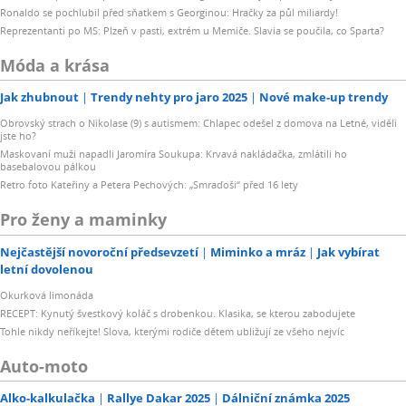
Ronaldo se pochlubil před sňatkem s Georginou: Hračky za půl miliardy!
Reprezentanti po MS: Plzeň v pasti, extrém u Memiče. Slavia se poučila, co Sparta?
Móda a krása
Jak zhubnout
Trendy nehty pro jaro 2025
Nové make-up trendy
Obrovský strach o Nikolase (9) s autismem: Chlapec odešel z domova na Letné, viděli
jste ho?
Maskovaní muži napadli Jaromíra Soukupa: Krvavá nakládačka, zmlátili ho
basebalovou pálkou
Retro foto Kateřiny a Petera Pechových: „Smraďoši“ před 16 lety
Pro ženy a maminky
Nejčastější novoroční předsevzetí
Miminko a mráz
Jak vybírat
letní dovolenou
Okurková limonáda
RECEPT: Kynutý švestkový koláč s drobenkou. Klasika, se kterou zabodujete
Tohle nikdy neříkejte! Slova, kterými rodiče dětem ubližují ze všeho nejvíc
Auto-moto
Alko-kalkulačka
Rallye Dakar 2025
Dálniční známka 2025