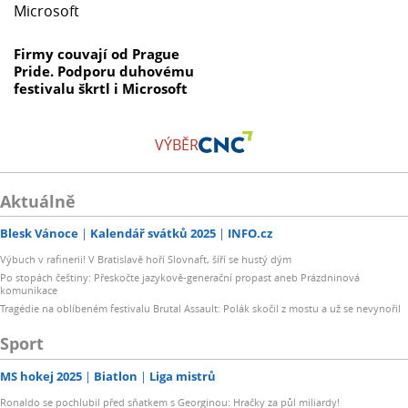
Firmy couvají od Prague
Pride. Podporu duhovému
festivalu škrtl i Microsoft
VÝBĚR
Aktuálně
Blesk Vánoce
Kalendář svátků 2025
INFO.cz
Výbuch v rafinerii! V Bratislavě hoří Slovnaft, šíří se hustý dým
Po stopách češtiny: Přeskočte jazykově-generační propast aneb Prázdninová
komunikace
Tragédie na oblíbeném festivalu Brutal Assault: Polák skočil z mostu a už se nevynořil
Sport
MS hokej 2025
Biatlon
Liga mistrů
Ronaldo se pochlubil před sňatkem s Georginou: Hračky za půl miliardy!