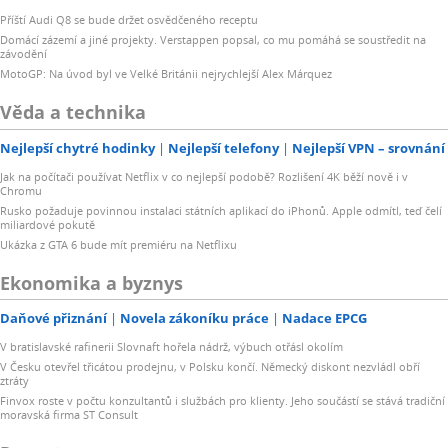
Příští Audi Q8 se bude držet osvědčeného receptu
Domácí zázemí a jiné projekty. Verstappen popsal, co mu pomáhá se soustředit na
závodění
MotoGP: Na úvod byl ve Velké Británii nejrychlejší Alex Márquez
Věda a technika
Nejlepší chytré hodinky
Nejlepší telefony
Nejlepší VPN – srovnání
Jak na počítači používat Netflix v co nejlepší podobě? Rozlišení 4K běží nově i v
Chromu
Rusko požaduje povinnou instalaci státních aplikací do iPhonů. Apple odmítl, teď čelí
miliardové pokutě
Ukázka z GTA 6 bude mít premiéru na Netflixu
Ekonomika a byznys
Daňové přiznání
Novela zákoníku práce
Nadace EPCG
V bratislavské rafinerii Slovnaft hořela nádrž, výbuch otřásl okolím
V Česku otevřel třicátou prodejnu, v Polsku končí. Německý diskont nezvládl obří
ztráty
Finvox roste v počtu konzultantů i službách pro klienty. Jeho součástí se stává tradiční
moravská firma ST Consult