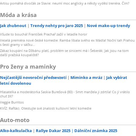
Artisu pomáhá divočák ze Slavie: neumí moc anglicky a někdy vyděsí trenéra. Čím?
Móda a krása
Jak zhubnout
Trendy nehty pro jaro 2025
Nové make-up trendy
Všude to bouchá! František Prachař zažil v letadle horor
Veselá premiéra nové české komedie: Ramba líbala svého ex Mádla! Noční tah Prahou
s šesti gramy v sáčku…
Zákaz koupání na Džbánu platí, problém se sinicemi má i Šeberák: Jak jsou na tom
další pražská koupaliště?
Pro ženy a maminky
Nejčastější novoroční předsevzetí
Miminko a mráz
Jak vybírat
letní dovolenou
Hlasatelka a moderátorka Saskia Burešová (80) - Smrt manžela ji zdrtila! Co jí vrátilo
chuť žít?
Veggie Burritos
KVÍZ: Rafťáci. Otestujte své znalosti kultovní letní komedie
Auto-moto
Alko-kalkulačka
Rallye Dakar 2025
Dálniční známka 2025