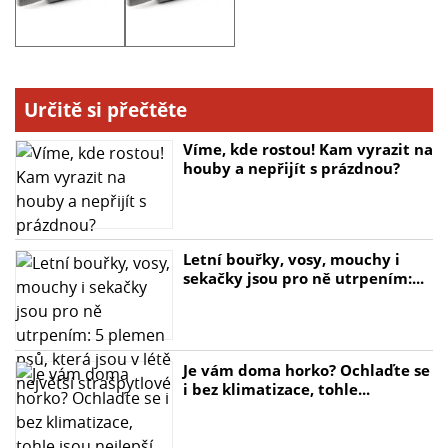
- Nepřilnavý povrch pro snadné válení těsta
- Snadné čištění a udržování
- Vhodný pro těsto libovolné tloušťky
Určitě si přečtěte
Víme, kde rostou! Kam vyrazit na
houby a nepřijít s prázdnou?
Letní bouřky, vosy, mouchy i
sekačky jsou pro ně utrpením:...
Je vám doma horko? Ochlaďte se
i bez klimatizace, tohle...