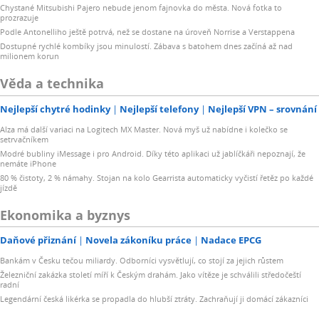
Chystané Mitsubishi Pajero nebude jenom fajnovka do města. Nová fotka to
prozrazuje
Podle Antonelliho ještě potrvá, než se dostane na úroveň Norrise a Verstappena
Dostupné rychlé kombíky jsou minulostí. Zábava s batohem dnes začíná až nad
milionem korun
Věda a technika
Nejlepší chytré hodinky
Nejlepší telefony
Nejlepší VPN – srovnání
Alza má další variaci na Logitech MX Master. Nová myš už nabídne i kolečko se
setrvačníkem
Modré bubliny iMessage i pro Android. Díky této aplikaci už jablíčkáři nepoznají, že
nemáte iPhone
80 % čistoty, 2 % námahy. Stojan na kolo Gearrista automaticky vyčistí řetěz po každé
jízdě
Ekonomika a byznys
Daňové přiznání
Novela zákoníku práce
Nadace EPCG
Bankám v Česku tečou miliardy. Odborníci vysvětlují, co stojí za jejich růstem
Železniční zakázka století míří k Českým drahám. Jako vítěze je schválili středočeští
radní
Legendární česká likérka se propadla do hlubší ztráty. Zachraňují ji domácí zákazníci