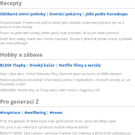
Recepty
Oblíbené zimní polévky
Domácí pekárny
Jídlo podle horoskopu
Oopsie bread: Proteinové pečivo lehké jako obláček zvládnete připravit jen ze 3
surovin a bez mouky
Pozor na jedovaté cukety! Jeden jasný znak prozradí, že se jim máte vyhnout
Svěží letní saláty, které vás v horku neunaví: Zkuste k zelenině přidat ovoce, výsledek
vás mile překvapí!
Hobby a zábava
BLESK Tlapky
Divoký kačer
Netflix filmy a seriály
Sraz v šest ráno. Vrchol festivalu Tóny Dolomit zazní za úsvitu ve 3000 metrech
Nízkorozpočtová dovolená? Chorvatsko jedno z nejdražších v Evropě! Levněji je i ve
Švýcarsku a Itálii
OBRAZEM: Modré slzy na Tchaj-wanu mění moře v magickou říši
Pro generaci Z
#inspirace
#wellbeing
#news
F*ck the glasses: AI Meta brýle mají zjednodušit život, zatím ale dělají opak
Víš, proč ti po mléčných výrobcích možná nebývá dobře?
BEAUTY NEWS: Zara Larsson servíruje Cheetah Girl makeup a Billie Eilish představuje