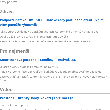
nový parfém!
Zdraví
Podpořte dětskou imunitu
Babské rady proti nachlazení
S čím
vším pomůže rýmovník
Jak se zdravě zchladit v tropických vedrech: Co pomáhá a kdy už riskujete úpal
Úpal a úžeh: Jak je poznat a jak se z nich rychle vyléčit
Parazité v nás: Kterým se u nás líbí a kde v našem těle je můžeme najít?
Pro nejmenší
Mourissonova poradna
Komiksy
Festival ABC
Ukázka z GTA 6 bude mít premiéru na Netflixu
Forza Horizon 6 (recenze): Oblíbené arkádové závody se přesouvají do ulic Tokia!
Zase vychází Minecraft, tentokrát nativně pro Nintendo Switch 2. Nová verze dorazí v
říjnu
Video
Prostor X
Branky, body, kokoti
Fortuna liga
František Laurin pohřeb
Ochmelka vylezl ve Frýdku-Místku na 15 m vysokou lezeckou stěnu. (srpen 2026)