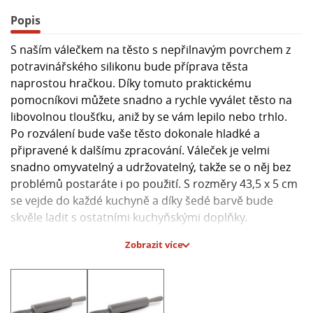
Popis
S naším válečkem na těsto s nepřilnavým povrchem z
potravinářského silikonu bude příprava těsta
naprostou hračkou. Díky tomuto praktickému
pomocníkovi můžete snadno a rychle vyválet těsto na
libovolnou tloušťku, aniž by se vám lepilo nebo trhlo.
Po rozválení bude vaše těsto dokonale hladké a
připravené k dalšímu zpracování. Váleček je velmi
snadno omyvatelný a udržovatelný, takže se o něj bez
problémů postaráte i po použití. S rozměry 43,5 x 5 cm
se vejde do každé kuchyně a díky šedé barvě bude
skvěle ladit s ostatními kuchyňskými doplňky.
Zobrazit více
Hlavní parametry:
- Materiál: potravinářský silikon
- Rozměry: 43,5 x 5 cm
- Barva: šedá