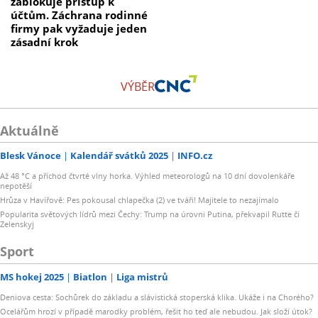
zablokuje přístup k
účtům. Záchrana rodinné
firmy pak vyžaduje jeden
zásadní krok
VÝBĚR
Aktuálně
Blesk Vánoce
Kalendář svátků 2025
INFO.cz
Až 48 °C a příchod čtvrté vlny horka. Výhled meteorologů na 10 dní dovolenkáře
nepotěší
Hrůza v Havířově: Pes pokousal chlapečka (2) ve tváři! Majitele to nezajímalo
Popularita světových lídrů mezi Čechy: Trump na úrovni Putina, překvapil Rutte či
Zelenskyj
Sport
MS hokej 2025
Biatlon
Liga mistrů
Deniova cesta: Sochůrek do základu a slávistická stoperská klika. Ukáže i na Chorého?
Ocelářům hrozí v případě marodky problém, řešit ho teď ale nebudou. Jak složí útok?