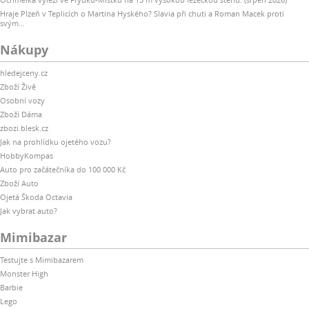
Hraje Plzeň v Teplicích o Martina Hyského? Slavia při chuti a Roman Macek proti
svým…
Nákupy
hledejceny.cz
Zboží Živě
Osobní vozy
Zboží Dáma
zbozi.blesk.cz
Jak na prohlídku ojetého vozu?
HobbyKompas
Auto pro začátečníka do 100 000 Kč
Zboží Auto
Ojetá Škoda Octavia
Jak vybrat auto?
Mimibazar
Testujte s Mimibazarem
Monster High
Barbie
Lego