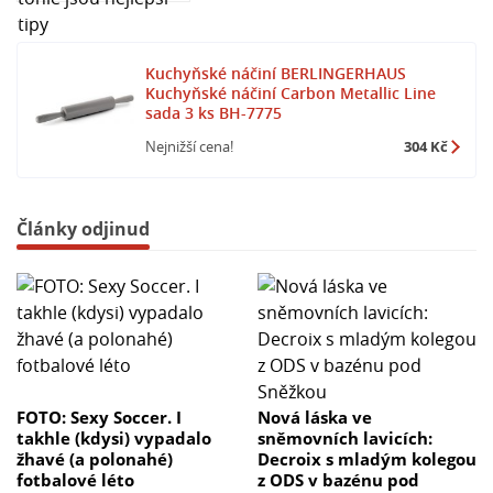
Kuchyňské náčiní BERLINGERHAUS
Kuchyňské náčiní Carbon Metallic Line
sada 3 ks BH-7775
Nejnižší cena!
304 Kč
Články odjinud
FOTO: Sexy Soccer. I
Nová láska ve
takhle (kdysi) vypadalo
sněmovních lavicích:
žhavé (a polonahé)
Decroix s mladým kolegou
fotbalové léto
z ODS v bazénu pod